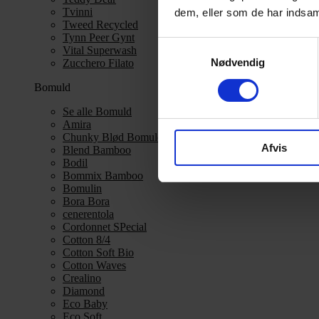
Tvinni
dem, eller som de har indsaml
Tweed Recycled
Tynn Peer Gynt
Samtykkevalg
Vital Superwash
Nødvendig
Zucchero Filato
Bomuld
Se alle Bomuld
Amira
Chunky Blød Bomuld
Afvis
Blend Bamboo
Bodil
Bommix Bamboo
Bomulin
Bora Bora
cenerentola
Cordonnet SPecial
Cotton 8/4
Cotton Soft Bio
Cotton Waves
Crealino
Diamond
Eco Baby
Eco Soft