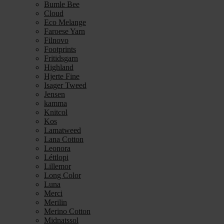
Bumle Bee
Cloud
Eco Melange
Faroese Yarn
Filnovo
Footprints
Fritidsgarn
Highland
Hjerte Fine
Isager Tweed
Jensen
kamma
Knitcol
Kos
Lamatweed
Lana Cotton
Leonora
Léttlopi
Lillemor
Long Color
Luna
Merci
Merilin
Merino Cotton
Midnatssol