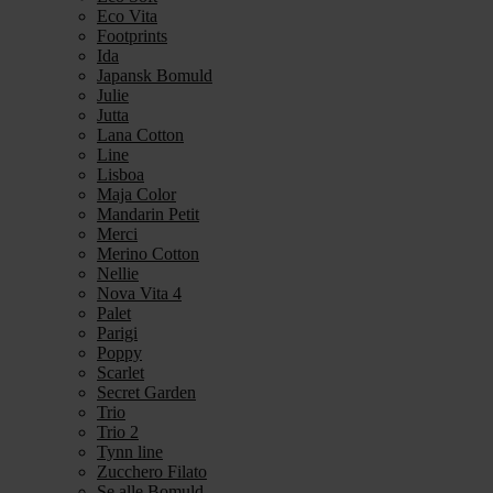
Eco Vita
Footprints
Ida
Japansk Bomuld
Julie
Jutta
Lana Cotton
Line
Lisboa
Maja Color
Mandarin Petit
Merci
Merino Cotton
Nellie
Nova Vita 4
Palet
Parigi
Poppy
Scarlet
Secret Garden
Trio
Trio 2
Tynn line
Zucchero Filato
Se alle Bomuld