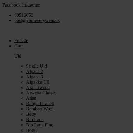
Videre
Facebook
Instagram
til
60519650
indhold
post@yarneverywear.dk
Forside
Garn
Uld
Se alle Uld
Alpaca 2
Alpaca 3
Alpakka Ull
Aran Tweed
Arwetta Classic
Atlas
Babyull Lanett
Bamboo Wool
Betty
Bio Lana
Bio Lana Fine
Bodil