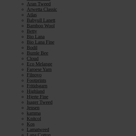
Aran Tweed
Arwetta Classic
Atlas
Babyull Lanett
Bamboo Wool
Betty
Bio Lana
Bio Lana Fine
Bodil
Bumle Bee
Cloud
Eco Melange
Faroese Yarn
Filnovo
Footprints
Fritidsgarn
Highland
Hjerte Fine
Isager Tweed
Jensen
kamma
Knitcol
Kos
Lamatweed
Lana Cotton