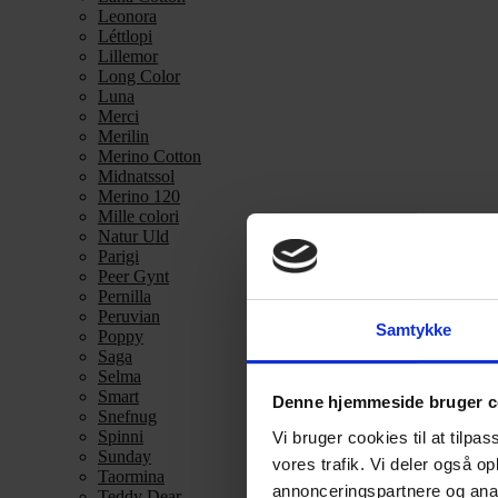
Leonora
Léttlopi
Lillemor
Long Color
Luna
Merci
Merilin
Merino Cotton
Midnatssol
Merino 120
Mille colori
Natur Uld
Parigi
Peer Gynt
Pernilla
Peruvian
Samtykke
Poppy
Saga
Selma
Smart
Denne hjemmeside bruger c
Snefnug
Spinni
Vi bruger cookies til at tilpas
Sunday
vores trafik. Vi deler også 
Taormina
annonceringspartnere og anal
Teddy Dear