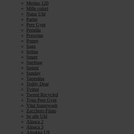
Merino 120
Mille colori
Natur Uld
Parigi
Peer Gynt
Pernilla
Peruvian
Poppy
Saga
Selma
Smart
Snefnug
Spinni
Sunday
Taormina
Teddy Dear
Tvinni
Tweed Recycled
Tynn Peer Gynt
Vital Superwash
Zucchero Filato
Se alle Uld
Alpaca 2
Alpaca 3
Alpakka Ull