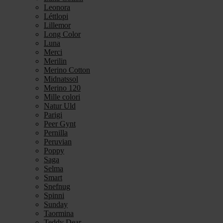
Leonora
Léttlopi
Lillemor
Long Color
Luna
Merci
Merilin
Merino Cotton
Midnatssol
Merino 120
Mille colori
Natur Uld
Parigi
Peer Gynt
Pernilla
Peruvian
Poppy
Saga
Selma
Smart
Snefnug
Spinni
Sunday
Taormina
Teddy Dear