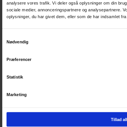
analysere vores trafik. Vi deler også oplysninger om din br
sociale medier, annonceringspartnere og analysepartnere. V
Hvis du bøvler med noget eller ønsker ny inspiration, så skriv til
oplysninger, du har givet dem, eller som de har indsamlet fra 
mig
,
eller kom forbi butikken på Vestergade 12 i Tønder. Så hjælper
jeg dig på vej.
Vestergade 12 6270, Tønder
Samtykkevalg
60 51 96 50
Nødvendig
post@yarneverywear.dk
CVR 43041649
Præferencer
Facebook-f
Instagram
SERVICES
Statistik
Handelsbetingelser
Privatlivspolitik
Cookiepolitik
Marketing
Handelsbetingelser
Privatlivspolitik
Cookiepolitik
Tillad al
OM OS