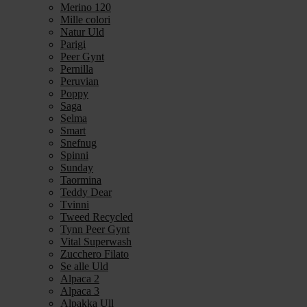
Merino 120
Mille colori
Natur Uld
Parigi
Peer Gynt
Pernilla
Peruvian
Poppy
Saga
Selma
Smart
Snefnug
Spinni
Sunday
Taormina
Teddy Dear
Tvinni
Tweed Recycled
Tynn Peer Gynt
Vital Superwash
Zucchero Filato
Se alle Uld
Alpaca 2
Alpaca 3
Alpakka Ull