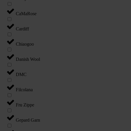
CaMaRose
Cardiff
Chiaogoo
Danish Wool
DMC
Filcolana
Fru Zippe
Gepard Garn