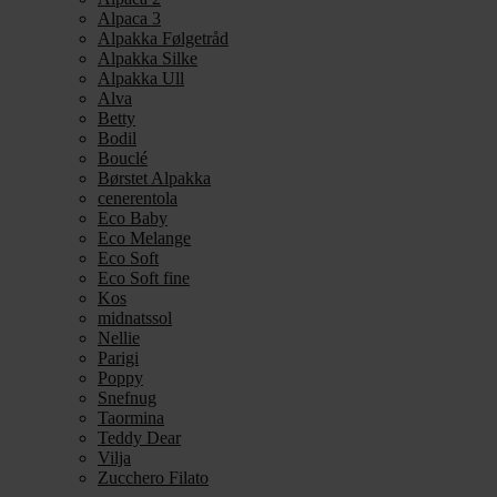
Alpaca 3
Alpakka Følgetråd
Alpakka Silke
Alpakka Ull
Alva
Betty
Bodil
Bouclé
Børstet Alpakka
cenerentola
Eco Baby
Eco Melange
Eco Soft
Eco Soft fine
Kos
midnatssol
Nellie
Parigi
Poppy
Snefnug
Taormina
Teddy Dear
Vilja
Zucchero Filato