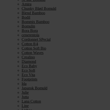
Amira
Chunky Blød Bomuld
Blend Bamboo
Bodil
Bommix Bamboo
Bomulin
Bora Bora
cenerentola
Cordonnet SPecial
Cotton 8/4
Cotton Soft Bio
Cotton Waves
Crealino
Diamond
Eco Baby
Eco Soft
Eco Vita
Footprints
Ida
Japansk Bomuld
Julie
Jutta
Lana Cotton
Line