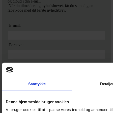
og tilbud i din e-mail.
Når du tilmelder dig nyhedsbrevet, får du samtidig en
rabatkode med dit første nyhedsbrev.
E-mail:
Fornavn:
Samtykke
Detalje
Ved tilmelding accepterer du vores
privatlivspolitik.
Denne hjemmeside bruger cookies
Yarn Every Wear
Vi bruger cookies til at tilpasse vores indhold og annoncer, til 