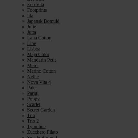
Eco Vita
Footprints
Ida
Japansk Bomuld
Julie
Jutta
Lana Cotton
Line
Lisboa
Maja Color
Mandarin Petit
Merci
Merino Cotton
Nellie
Nova Vita 4
Palet
Parigi
Poppy
Scarlet
Secret Garden
Trio
Trio 2
Tynn line
Zucchero Filato
Se alle Bomuld