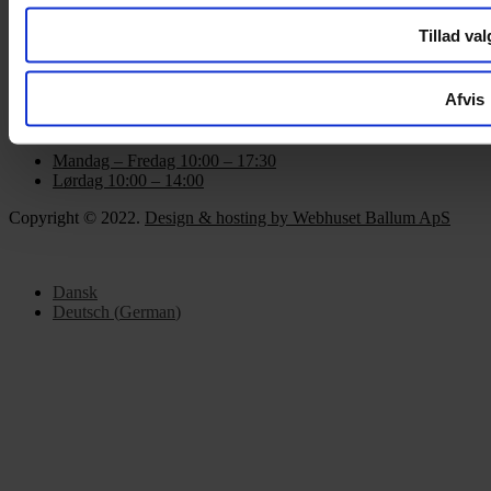
Tillad val
Om Yarn Every Wear
Om Yarn Every Wear
Afvis
ÅBNINGSTIDER
Mandag – Fredag 10:00 – 17:30
Lørdag 10:00 – 14:00
Copyright © 2022.
Design & hosting by Webhuset Ballum ApS
Dansk
Deutsch
(
German
)