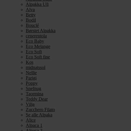
Alpakka Ull
Alva
Betty
Bodil
Bouclé
Børstet Alpakka
cenerentola
Eco Baby
Eco Melange
Eco Soft
Eco Soft fine
Kos
midnatssol
Nellie
Parigi
Poppy
Snefnug
Taormina
Teddy Dear
Vilja
Zucchero Filato
Se alle Alpaka
Alice
Alpaca 1
Alpaca 2