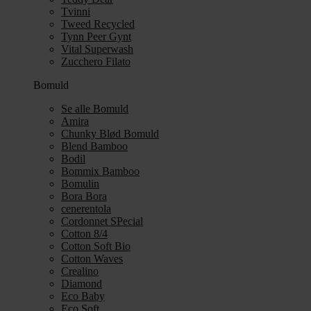
Tvinni
Tweed Recycled
Tynn Peer Gynt
Vital Superwash
Zucchero Filato
Bomuld
Se alle Bomuld
Amira
Chunky Blød Bomuld
Blend Bamboo
Bodil
Bommix Bamboo
Bomulin
Bora Bora
cenerentola
Cordonnet SPecial
Cotton 8/4
Cotton Soft Bio
Cotton Waves
Crealino
Diamond
Eco Baby
Eco Soft