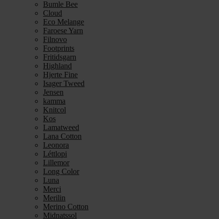
Bumle Bee
Cloud
Eco Melange
Faroese Yarn
Filnovo
Footprints
Fritidsgarn
Highland
Hjerte Fine
Isager Tweed
Jensen
kamma
Knitcol
Kos
Lamatweed
Lana Cotton
Leonora
Léttlopi
Lillemor
Long Color
Luna
Merci
Merilin
Merino Cotton
Midnatssol