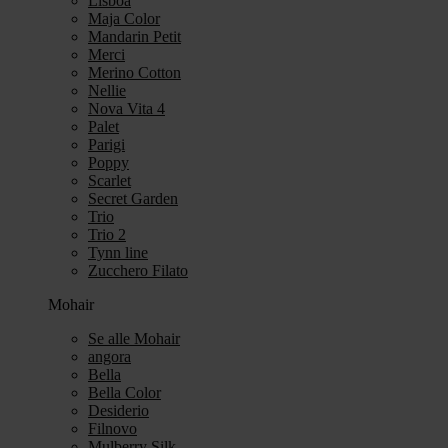
Lisboa
Maja Color
Mandarin Petit
Merci
Merino Cotton
Nellie
Nova Vita 4
Palet
Parigi
Poppy
Scarlet
Secret Garden
Trio
Trio 2
Tynn line
Zucchero Filato
Mohair
Se alle Mohair
angora
Bella
Bella Color
Desiderio
Filnovo
Mulberry Silk