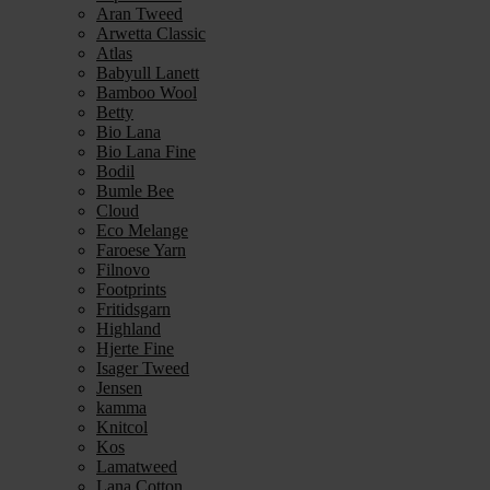
Aran Tweed
Arwetta Classic
Atlas
Babyull Lanett
Bamboo Wool
Betty
Bio Lana
Bio Lana Fine
Bodil
Bumle Bee
Cloud
Eco Melange
Faroese Yarn
Filnovo
Footprints
Fritidsgarn
Highland
Hjerte Fine
Isager Tweed
Jensen
kamma
Knitcol
Kos
Lamatweed
Lana Cotton