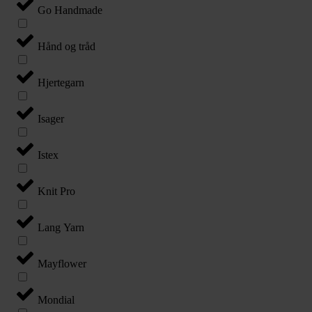
Go Handmade
Hånd og tråd
Hjertegarn
Isager
Istex
Knit Pro
Lang Yarn
Mayflower
Mondial