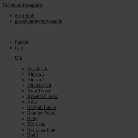
Videre
Facebook
Instagram
til
60519650
indhold
post@yarneverywear.dk
Forside
Garn
Uld
Se alle Uld
Alpaca 2
Alpaca 3
Alpakka Ull
Aran Tweed
Arwetta Classic
Atlas
Babyull Lanett
Bamboo Wool
Betty
Bio Lana
Bio Lana Fine
Bodil