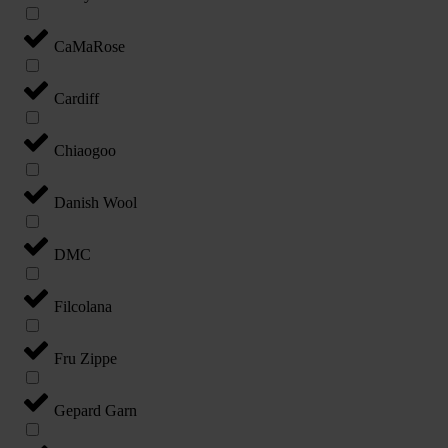
CaMaRose
Cardiff
Chiaogoo
Danish Wool
DMC
Filcolana
Fru Zippe
Gepard Garn