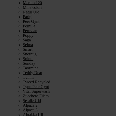
Merino 120
Mille colori
Natur Uld
Parigi
Peer Gynt
Pernilla
Peruvian
Poppy
Saga
Selma
Smart
Snefnug
Spinni
Sunday
Taormina
Teddy Dear
Tvinni
Tweed Recycled
Tynn Peer Gynt
Vital Superwash
Zucchero Filato
Se alle Uld
Alpaca 2
Alpaca 3
Alpakka Ull