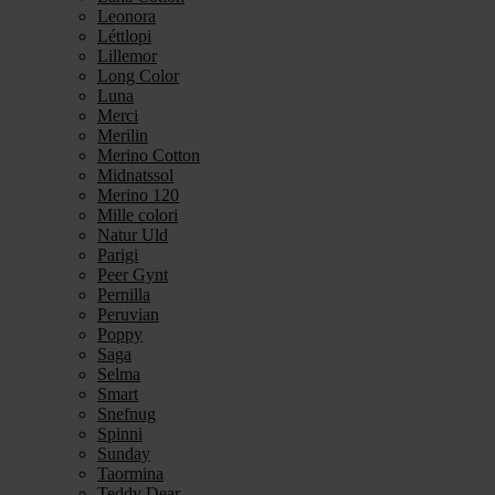
Leonora
Léttlopi
Lillemor
Long Color
Luna
Merci
Merilin
Merino Cotton
Midnatssol
Merino 120
Mille colori
Natur Uld
Parigi
Peer Gynt
Pernilla
Peruvian
Poppy
Saga
Selma
Smart
Snefnug
Spinni
Sunday
Taormina
Teddy Dear