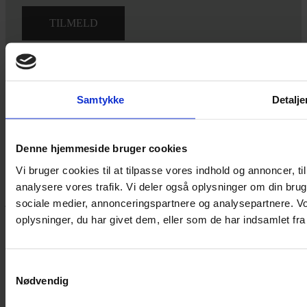
Ved tilmelding accepterer du vores
privatlivspolitik.
Samtykke
Detalje
Yarn Every Wear
Denne hjemmeside bruger cookies
Vi bruger cookies til at tilpasse vores indhold og annoncer, til 
Hvis du bøvler med noget eller ønsker ny inspiration, så skriv til
analysere vores trafik. Vi deler også oplysninger om din br
mig
,
eller kom forbi butikken på Vestergade 12 i Tønder. Så hjælper
jeg dig på vej.
sociale medier, annonceringspartnere og analysepartnere. V
oplysninger, du har givet dem, eller som de har indsamlet fra 
Vestergade 12 6270, Tønder
60 51 96 50
post@yarneverywear.dk
CVR 43041649
Samtykkevalg
Nødvendig
Facebook-f
Instagram