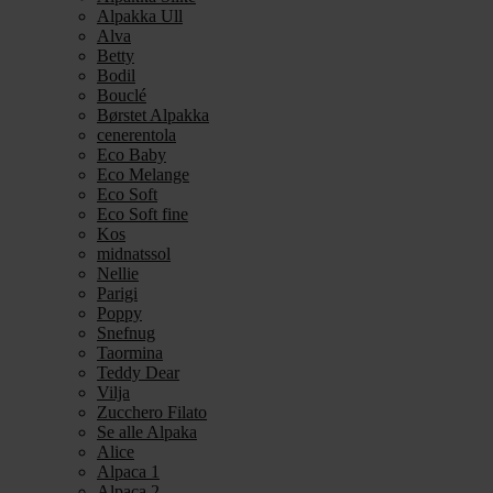
Alpakka Ull
Alva
Betty
Bodil
Bouclé
Børstet Alpakka
cenerentola
Eco Baby
Eco Melange
Eco Soft
Eco Soft fine
Kos
midnatssol
Nellie
Parigi
Poppy
Snefnug
Taormina
Teddy Dear
Vilja
Zucchero Filato
Se alle Alpaka
Alice
Alpaca 1
Alpaca 2