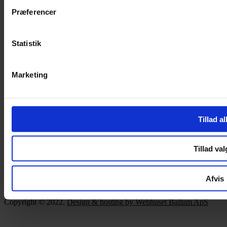
SERVICES
Præferencer
Handelsbetingelser
Privatlivspolitik
Cookiepolitik
Statistik
Handelsbetingelser
Privatlivspolitik
Marketing
Cookiepolitik
OM OS
Om Yarn Every Wear
Tillad al
Om Yarn Every Wear
Tillad val
ÅBNINGSTIDER
Mandag – Fredag 10:00 – 17:30
Afvis
Lørdag 10:00 – 14:00
Copyright © 2022.
Design & hosting by Webhuset Ballum ApS