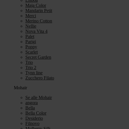
Lisboa
Maja Color
Mandarin Petit
Merci
Merino Cotton
Nellie
Nova Vita 4
Palet
Parigi
Poppy
Scarlet
Secret Garden
Trio
Trio 2
Tynn line
Zucchero Filato
Mohair
Se alle Mohair
angora
Bella
Bella Color
Desiderio
Filnovo
Mulberry Silk