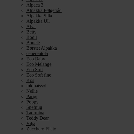
Alpaca 3
Alpakka Følgetråd
Alpakka Silke
Alpakka Ull
Alva
Betty
Bodil
Bouclé
Børstet Alpakka
cenerentola
Eco Baby
Eco Melange
Eco Soft
Eco Soft fine
Kos
midnatssol
Nellie
Parigi
Poppy
Snefnug
Taormina
Teddy Dear
Vilja
Zucchero Filato