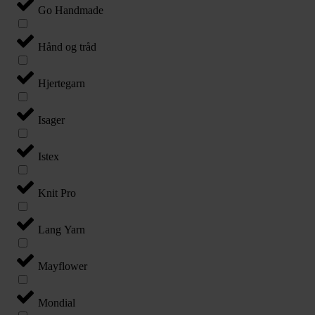
Go Handmade
Hånd og tråd
Hjertegarn
Isager
Istex
Knit Pro
Lang Yarn
Mayflower
Mondial