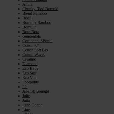
Amira
Chunky Blød Bomuld
Blend Bamboo
Bodil
Bommix Bamboo
Bomulin
Bora Bora
cenerentola
Cordonnet SPecial
Cotton 8/4
Cotton Soft Bio
Cotton Waves
Crealino
Diamond
Eco Baby
Eco Soft
Eco Vita
Footprints
Ida
Japansk Bomuld
Julie
Jutta
Lana Cotton
Line