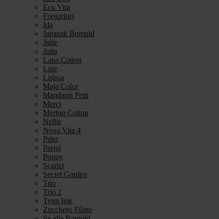
Eco Vita
Footprints
Ida
Japansk Bomuld
Julie
Jutta
Lana Cotton
Line
Lisboa
Maja Color
Mandarin Petit
Merci
Merino Cotton
Nellie
Nova Vita 4
Palet
Parigi
Poppy
Scarlet
Secret Garden
Trio
Trio 2
Tynn line
Zucchero Filato
Se alle Bomuld