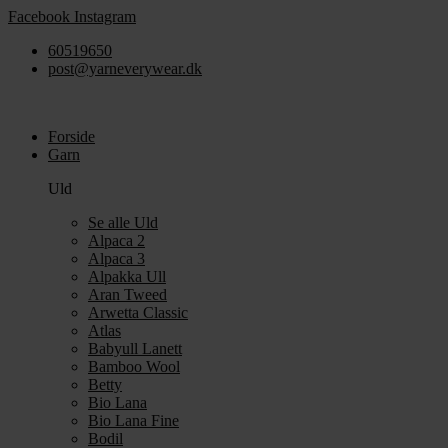
Videre
Facebook
Instagram
til
60519650
indhold
post@yarneverywear.dk
Forside
Garn
Uld
Se alle Uld
Alpaca 2
Alpaca 3
Alpakka Ull
Aran Tweed
Arwetta Classic
Atlas
Babyull Lanett
Bamboo Wool
Betty
Bio Lana
Bio Lana Fine
Bodil