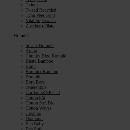
Tvinni
Tweed Recycled
Tynn Peer Gynt
Vital Superwash
Zucchero Filato
Bomuld
Se alle Bomuld
Amira
Chunky Blød Bomuld
Blend Bamboo
Bodil
Bommix Bamboo
Bomulin
Bora Bora
cenerentola
Cordonnet SPecial
Cotton 8/4
Cotton Soft Bio
Cotton Waves
Crealino
Diamond
Eco Baby
Eco Soft