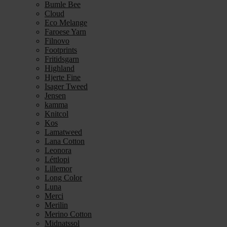
Bumle Bee
Cloud
Eco Melange
Faroese Yarn
Filnovo
Footprints
Fritidsgarn
Highland
Hjerte Fine
Isager Tweed
Jensen
kamma
Knitcol
Kos
Lamatweed
Lana Cotton
Leonora
Léttlopi
Lillemor
Long Color
Luna
Merci
Merilin
Merino Cotton
Midnatssol