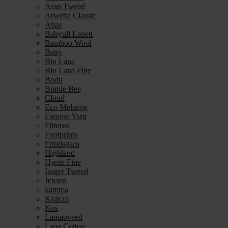
Aran Tweed
Arwetta Classic
Atlas
Babyull Lanett
Bamboo Wool
Betty
Bio Lana
Bio Lana Fine
Bodil
Bumle Bee
Cloud
Eco Melange
Faroese Yarn
Filnovo
Footprints
Fritidsgarn
Highland
Hjerte Fine
Isager Tweed
Jensen
kamma
Knitcol
Kos
Lamatweed
Lana Cotton