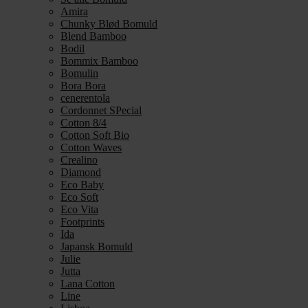
Amira
Chunky Blød Bomuld
Blend Bamboo
Bodil
Bommix Bamboo
Bomulin
Bora Bora
cenerentola
Cordonnet SPecial
Cotton 8/4
Cotton Soft Bio
Cotton Waves
Crealino
Diamond
Eco Baby
Eco Soft
Eco Vita
Footprints
Ida
Japansk Bomuld
Julie
Jutta
Lana Cotton
Line