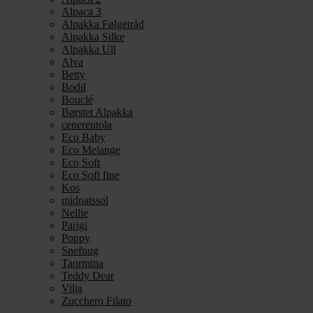
Alpaca 3
Alpakka Følgetråd
Alpakka Silke
Alpakka Ull
Alva
Betty
Bodil
Bouclé
Børstet Alpakka
cenerentola
Eco Baby
Eco Melange
Eco Soft
Eco Soft fine
Kos
midnatssol
Nellie
Parigi
Poppy
Snefnug
Taormina
Teddy Dear
Vilja
Zucchero Filato