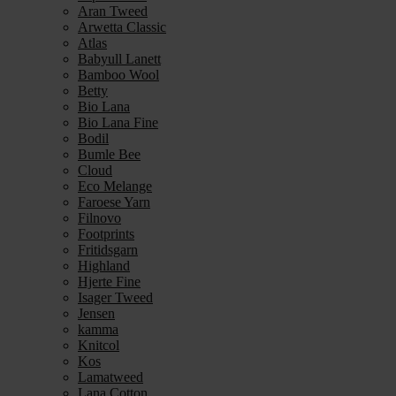
Aran Tweed
Arwetta Classic
Atlas
Babyull Lanett
Bamboo Wool
Betty
Bio Lana
Bio Lana Fine
Bodil
Bumle Bee
Cloud
Eco Melange
Faroese Yarn
Filnovo
Footprints
Fritidsgarn
Highland
Hjerte Fine
Isager Tweed
Jensen
kamma
Knitcol
Kos
Lamatweed
Lana Cotton