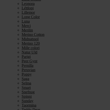
Leonora
Léttlopi
Lillemor
Long Color
Luna
Merci
Merilin
Merino Cotton
Midnatssol
Merino 120
Mille colori
Natur Uld
Parigi
Peer Gynt
Pernilla
Peruvian
Poppy
Saga
Selma
Smart
Snefnug
Spinni
Sunday
Taormina
Teddy Dear