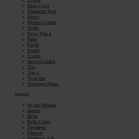
Lisboa
Maja Color
Mandarin Petit
Merci
Merino Cotton
Nellie
Nova Vita 4
Palet
Parigi
Poppy
Scarlet
Secret Garden
Trio
Trio 2
Tynn line
Zucchero Filato
Mohair
Se alle Mohair
angora
Bella
Bella Color
Desiderio
Filnovo
Mulberry Silk