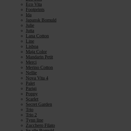
Eco Vita
Footprints
Ida
Japansk Bomuld
Julie
Jutta
Lana Cotton
Line
Lisboa
Maja Color
Mandarin Petit
Merci
Merino Cotton
Nellie
Nova Vita 4
Palet
Parigi
Poppy
Scarlet
Secret Garden
Trio
Trio 2
Tynn line
Zucchero Filato
Se alle Bomuld