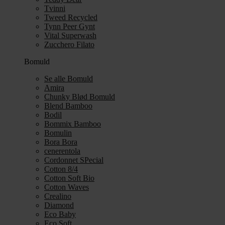
Tvinni
Tweed Recycled
Tynn Peer Gynt
Vital Superwash
Zucchero Filato
Bomuld
Se alle Bomuld
Amira
Chunky Blød Bomuld
Blend Bamboo
Bodil
Bommix Bamboo
Bomulin
Bora Bora
cenerentola
Cordonnet SPecial
Cotton 8/4
Cotton Soft Bio
Cotton Waves
Crealino
Diamond
Eco Baby
Eco Soft