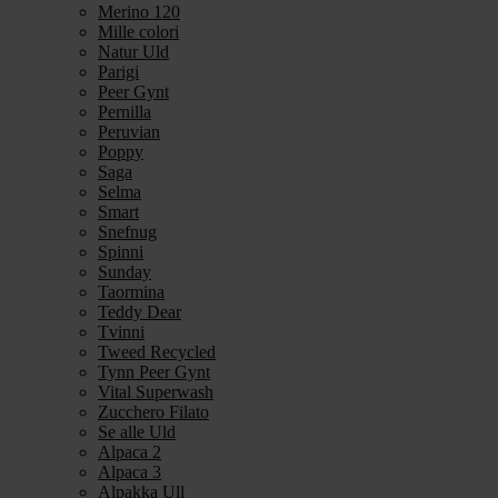
Merino 120
Mille colori
Natur Uld
Parigi
Peer Gynt
Pernilla
Peruvian
Poppy
Saga
Selma
Smart
Snefnug
Spinni
Sunday
Taormina
Teddy Dear
Tvinni
Tweed Recycled
Tynn Peer Gynt
Vital Superwash
Zucchero Filato
Se alle Uld
Alpaca 2
Alpaca 3
Alpakka Ull