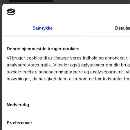
Ved tilmelding accepterer du vores
privatlivspolitik.
Samtykke
Detalje
Yarn Every Wear
Denne hjemmeside bruger cookies
Vi bruger cookies til at tilpasse vores indhold og annoncer, til 
Hvis du bøvler med noget eller ønsker ny inspiration, så skriv til
analysere vores trafik. Vi deler også oplysninger om din br
mig
,
eller kom forbi butikken på Vestergade 12 i Tønder. Så hjælper
jeg dig på vej.
sociale medier, annonceringspartnere og analysepartnere. V
oplysninger, du har givet dem, eller som de har indsamlet fra 
Vestergade 12 6270, Tønder
60 51 96 50
post@yarneverywear.dk
CVR 43041649
Samtykkevalg
Nødvendig
Facebook-f
Instagram
SERVICES
Præferencer
Handelsbetingelser