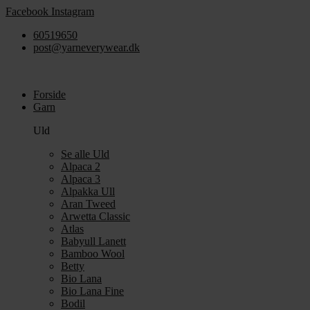
Videre
Facebook
Instagram
til
60519650
indhold
post@yarneverywear.dk
Forside
Garn
Uld
Se alle Uld
Alpaca 2
Alpaca 3
Alpakka Ull
Aran Tweed
Arwetta Classic
Atlas
Babyull Lanett
Bamboo Wool
Betty
Bio Lana
Bio Lana Fine
Bodil