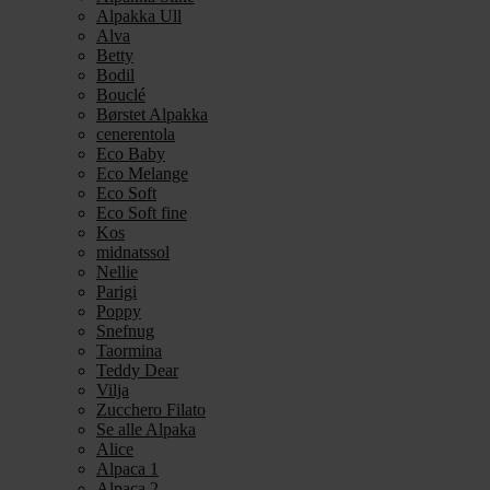
Alpakka Ull
Alva
Betty
Bodil
Bouclé
Børstet Alpakka
cenerentola
Eco Baby
Eco Melange
Eco Soft
Eco Soft fine
Kos
midnatssol
Nellie
Parigi
Poppy
Snefnug
Taormina
Teddy Dear
Vilja
Zucchero Filato
Se alle Alpaka
Alice
Alpaca 1
Alpaca 2