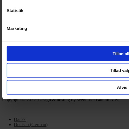
Privatlivspolitik
Cookiepolitik
Statistik
Handelsbetingelser
Privatlivspolitik
Marketing
Cookiepolitik
OM OS
Om Yarn Every Wear
Tillad al
Om Yarn Every Wear
Tillad val
ÅBNINGSTIDER
Mandag – Fredag 10:00 – 17:30
Afvis
Lørdag 10:00 – 14:00
Copyright © 2022.
Design & hosting by Webhuset Ballum ApS
Dansk
Deutsch
(
German
)