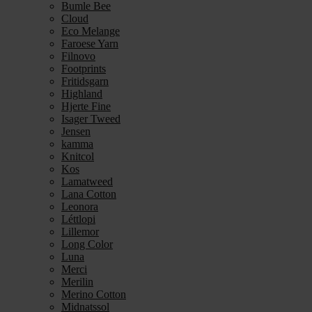
Bumle Bee
Cloud
Eco Melange
Faroese Yarn
Filnovo
Footprints
Fritidsgarn
Highland
Hjerte Fine
Isager Tweed
Jensen
kamma
Knitcol
Kos
Lamatweed
Lana Cotton
Leonora
Léttlopi
Lillemor
Long Color
Luna
Merci
Merilin
Merino Cotton
Midnatssol