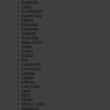
Bumle Bee
Cloud
Eco Melange
Faroese Yarn
Filnovo
Footprints
Fritidsgarn
Highland
Hjerte Fine
Isager Tweed
Jensen
kamma
Knitcol
Kos
Lamatweed
Lana Cotton
Leonora
Léttlopi
Lillemor
Long Color
Luna
Merci
Merilin
Merino Cotton
Midnatssol