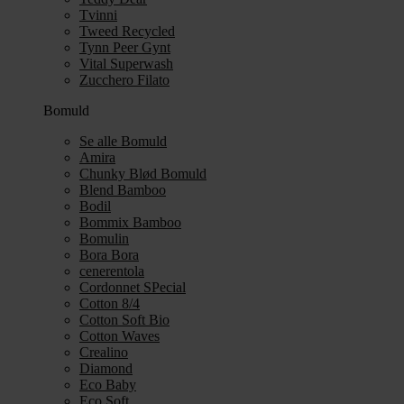
Tvinni
Tweed Recycled
Tynn Peer Gynt
Vital Superwash
Zucchero Filato
Bomuld
Se alle Bomuld
Amira
Chunky Blød Bomuld
Blend Bamboo
Bodil
Bommix Bamboo
Bomulin
Bora Bora
cenerentola
Cordonnet SPecial
Cotton 8/4
Cotton Soft Bio
Cotton Waves
Crealino
Diamond
Eco Baby
Eco Soft