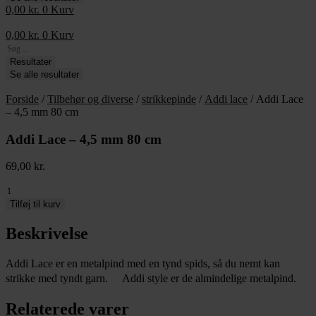
0,00
kr.
0
Kurv
0,00
kr.
0
Kurv
Search
...
Resultater
Se alle resultater
Forside
/
Tilbehør og diverse
/
strikkepinde
/
Addi lace
/ Addi Lace
– 4,5 mm 80 cm
Addi Lace – 4,5 mm 80 cm
69,00
kr.
Addi
Lace
Tilføj til kurv
-
4,5
Beskrivelse
mm
80
Addi Lace er en metalpind med en tynd spids, så du nemt kan
cm
strikke med tyndt garn. Addi style er de almindelige metalpind.
antal
Relaterede varer