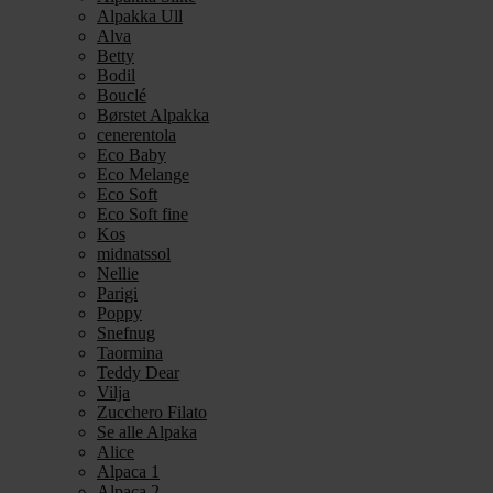
Alpakka Ull
Alva
Betty
Bodil
Bouclé
Børstet Alpakka
cenerentola
Eco Baby
Eco Melange
Eco Soft
Eco Soft fine
Kos
midnatssol
Nellie
Parigi
Poppy
Snefnug
Taormina
Teddy Dear
Vilja
Zucchero Filato
Se alle Alpaka
Alice
Alpaca 1
Alpaca 2