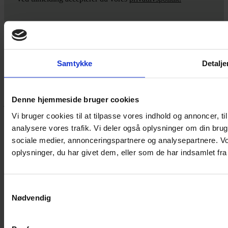
Yarn Every Wear
Samtykke
Detalje
Hvis du bøvler med noget eller ønsker ny inspiration, så skriv til
mig
,
eller kom forbi butikken på Vestergade 12 i Tønder. Så hjælper
Denne hjemmeside bruger cookies
jeg dig på vej.
Vi bruger cookies til at tilpasse vores indhold og annoncer, til 
Vestergade 12 6270, Tønder
analysere vores trafik. Vi deler også oplysninger om din br
60 51 96 50
post@yarneverywear.dk
sociale medier, annonceringspartnere og analysepartnere. V
CVR 43041649
oplysninger, du har givet dem, eller som de har indsamlet fra 
Facebook-f
Instagram
SERVICES
Samtykkevalg
Nødvendig
Handelsbetingelser
Privatlivspolitik
Cookiepolitik