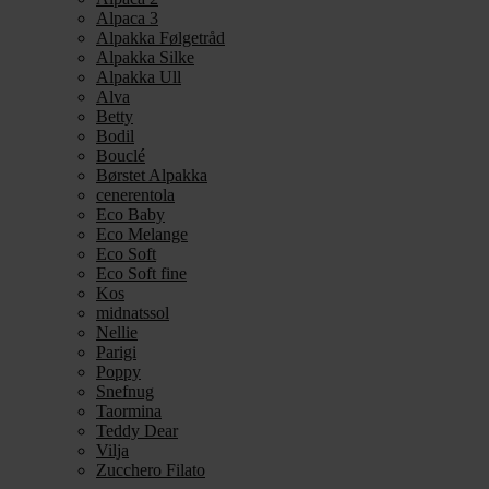
Alpaca 3
Alpakka Følgetråd
Alpakka Silke
Alpakka Ull
Alva
Betty
Bodil
Bouclé
Børstet Alpakka
cenerentola
Eco Baby
Eco Melange
Eco Soft
Eco Soft fine
Kos
midnatssol
Nellie
Parigi
Poppy
Snefnug
Taormina
Teddy Dear
Vilja
Zucchero Filato