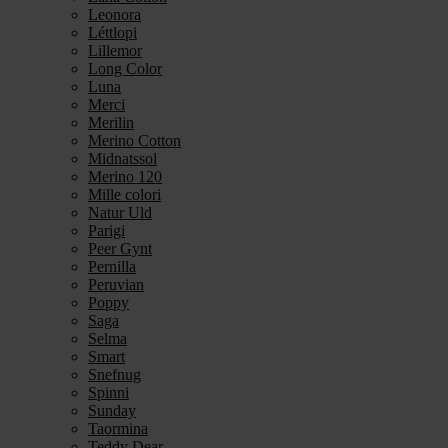
Leonora
Léttlopi
Lillemor
Long Color
Luna
Merci
Merilin
Merino Cotton
Midnatssol
Merino 120
Mille colori
Natur Uld
Parigi
Peer Gynt
Pernilla
Peruvian
Poppy
Saga
Selma
Smart
Snefnug
Spinni
Sunday
Taormina
Teddy Dear