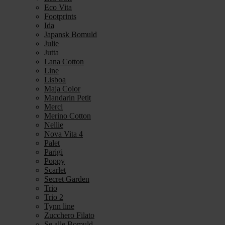
Eco Vita
Footprints
Ida
Japansk Bomuld
Julie
Jutta
Lana Cotton
Line
Lisboa
Maja Color
Mandarin Petit
Merci
Merino Cotton
Nellie
Nova Vita 4
Palet
Parigi
Poppy
Scarlet
Secret Garden
Trio
Trio 2
Tynn line
Zucchero Filato
Se alle Bomuld