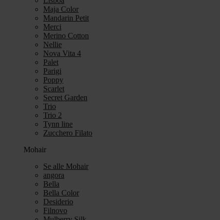
Lisboa
Maja Color
Mandarin Petit
Merci
Merino Cotton
Nellie
Nova Vita 4
Palet
Parigi
Poppy
Scarlet
Secret Garden
Trio
Trio 2
Tynn line
Zucchero Filato
Mohair
Se alle Mohair
angora
Bella
Bella Color
Desiderio
Filnovo
Mulberry Silk