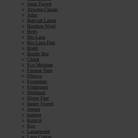
Aran Tweed
Arwetta Classic
Atlas
Babyull Lanett
Bamboo Wool
Betty
Bio Lana
Bio Lana Fine
Bodil
Bumle Bee
Cloud
Eco Melange
Faroese Yarn
Filnovo
Footprints
Fritidsgarn
Highland
Hjerte Fine
Isager Tweed
Jensen
kamma
Knitcol
Kos
Lamatweed
Lana Cotton