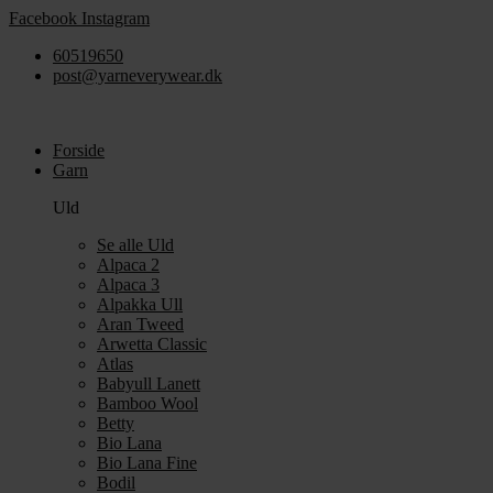
Videre
Facebook
Instagram
til
60519650
indhold
post@yarneverywear.dk
Forside
Garn
Uld
Se alle Uld
Alpaca 2
Alpaca 3
Alpakka Ull
Aran Tweed
Arwetta Classic
Atlas
Babyull Lanett
Bamboo Wool
Betty
Bio Lana
Bio Lana Fine
Bodil