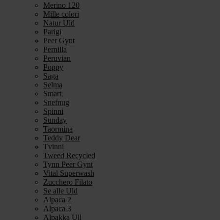
Merino 120
Mille colori
Natur Uld
Parigi
Peer Gynt
Pernilla
Peruvian
Poppy
Saga
Selma
Smart
Snefnug
Spinni
Sunday
Taormina
Teddy Dear
Tvinni
Tweed Recycled
Tynn Peer Gynt
Vital Superwash
Zucchero Filato
Se alle Uld
Alpaca 2
Alpaca 3
Alpakka Ull