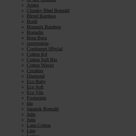
Amira
Chunky Blød Bomuld
Blend Bamboo
Bodil
Bommix Bamboo
Bomulin
Bora Bora
cenerentola
Cordonnet SPecial
Cotton 8/4
Cotton Soft Bio
Cotton Waves
Crealino
Diamond
Eco Baby
Eco Soft
Eco Vita
Footprints
Ida
Japansk Bomuld
Julie
Jutta
Lana Cotton
Line