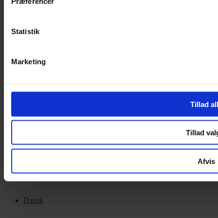
Præferencer
Handelsbetingelser
Privatlivspolitik
Cookiepolitik
Statistik
OM OS
Marketing
Om Yarn Every Wear
Om Yarn Every Wear
Tillad al
ÅBNINGSTIDER
Mandag – Fredag 10:00 – 17:30
Tillad val
Lørdag 10:00 – 14:00
Copyright © 2022.
Design & hosting by Webhuset Ballum ApS
Afvis
Dansk