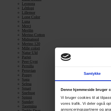
Leonora
Léttlopi
Lillemor
Long Color
Luna
Merci
Merilin
Merino Cotton
Midnatssol
Merino 120
Mille colori
Natur Uld
Parigi
Peer Gynt
Pernilla
Peruvian
Samtykke
Poppy
Saga
Selma
Smart
Denne hjemmeside bruger c
Snefnug
Spinni
Vi bruger cookies til at tilpas
Sunday
vores trafik. Vi deler også 
Taormina
annonceringspartnere og anal
Teddy Dear