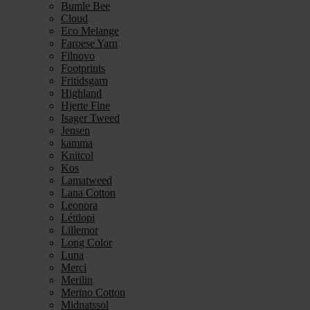
Bumle Bee
Cloud
Eco Melange
Faroese Yarn
Filnovo
Footprints
Fritidsgarn
Highland
Hjerte Fine
Isager Tweed
Jensen
kamma
Knitcol
Kos
Lamatweed
Lana Cotton
Leonora
Léttlopi
Lillemor
Long Color
Luna
Merci
Merilin
Merino Cotton
Midnatssol