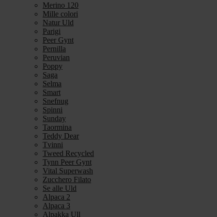
Merino 120
Mille colori
Natur Uld
Parigi
Peer Gynt
Pernilla
Peruvian
Poppy
Saga
Selma
Smart
Snefnug
Spinni
Sunday
Taormina
Teddy Dear
Tvinni
Tweed Recycled
Tynn Peer Gynt
Vital Superwash
Zucchero Filato
Se alle Uld
Alpaca 2
Alpaca 3
Alpakka Ull