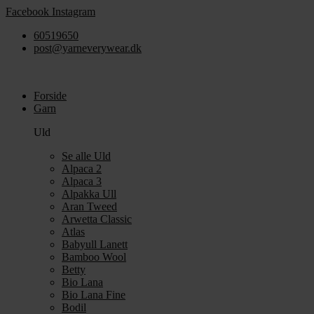
Videre
Facebook
Instagram
til
60519650
indhold
post@yarneverywear.dk
Forside
Garn
Uld
Se alle Uld
Alpaca 2
Alpaca 3
Alpakka Ull
Aran Tweed
Arwetta Classic
Atlas
Babyull Lanett
Bamboo Wool
Betty
Bio Lana
Bio Lana Fine
Bodil