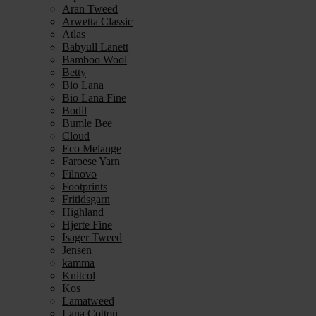
Aran Tweed
Arwetta Classic
Atlas
Babyull Lanett
Bamboo Wool
Betty
Bio Lana
Bio Lana Fine
Bodil
Bumle Bee
Cloud
Eco Melange
Faroese Yarn
Filnovo
Footprints
Fritidsgarn
Highland
Hjerte Fine
Isager Tweed
Jensen
kamma
Knitcol
Kos
Lamatweed
Lana Cotton