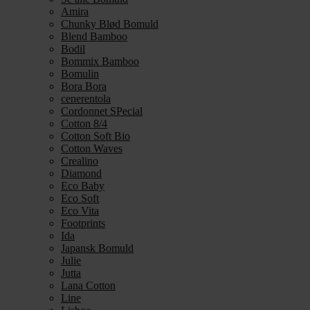
Amira
Chunky Blød Bomuld
Blend Bamboo
Bodil
Bommix Bamboo
Bomulin
Bora Bora
cenerentola
Cordonnet SPecial
Cotton 8/4
Cotton Soft Bio
Cotton Waves
Crealino
Diamond
Eco Baby
Eco Soft
Eco Vita
Footprints
Ida
Japansk Bomuld
Julie
Jutta
Lana Cotton
Line