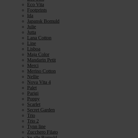
Eco Vita
Footprints
Ida
Japansk Bomuld
Julie
Jutta
Lana Cotton
Line
Lisboa
Maja Color
Mandarin Petit
Merci
Merino Cotton
Nellie
Nova Vita 4
Palet
Parigi
Poppy
Scarlet
Secret Garden
Trio
Trio 2
Tynn line
Zucchero Filato
Se alle Bomuld