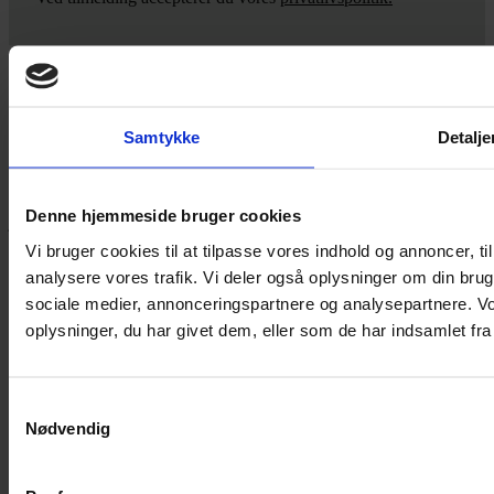
Yarn Every Wear
Samtykke
Detalje
Hvis du bøvler med noget eller ønsker ny inspiration, så skriv til
mig
,
eller kom forbi butikken på Vestergade 12 i Tønder. Så hjælper
Denne hjemmeside bruger cookies
jeg dig på vej.
Vi bruger cookies til at tilpasse vores indhold og annoncer, til 
Vestergade 12 6270, Tønder
analysere vores trafik. Vi deler også oplysninger om din br
60 51 96 50
post@yarneverywear.dk
sociale medier, annonceringspartnere og analysepartnere. V
CVR 43041649
oplysninger, du har givet dem, eller som de har indsamlet fra 
Facebook-f
Instagram
SERVICES
Samtykkevalg
Nødvendig
Handelsbetingelser
Privatlivspolitik
Cookiepolitik