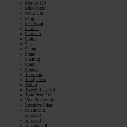
Merino 120
Mille colori
Natur Uld
Parigi
Peer Gynt
Pernilla
Peruvian
Poppy
Saga
Selma
Smart
Snefnug
Spinni
Sunday
Taormina
Teddy Dear
Tvinni
Tweed Recycled
Tynn Peer Gynt
Vital Superwash
Zucchero Filato
Se alle Uld
Alpaca 2
Alpaca 3
Alpakka Ull