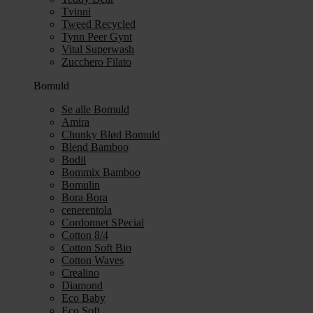
Tvinni
Tweed Recycled
Tynn Peer Gynt
Vital Superwash
Zucchero Filato
Bomuld
Se alle Bomuld
Amira
Chunky Blød Bomuld
Blend Bamboo
Bodil
Bommix Bamboo
Bomulin
Bora Bora
cenerentola
Cordonnet SPecial
Cotton 8/4
Cotton Soft Bio
Cotton Waves
Crealino
Diamond
Eco Baby
Eco Soft