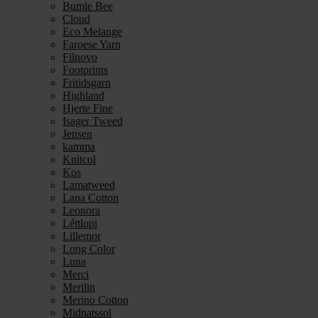
Bumle Bee
Cloud
Eco Melange
Faroese Yarn
Filnovo
Footprints
Fritidsgarn
Highland
Hjerte Fine
Isager Tweed
Jensen
kamma
Knitcol
Kos
Lamatweed
Lana Cotton
Leonora
Léttlopi
Lillemor
Long Color
Luna
Merci
Merilin
Merino Cotton
Midnatssol