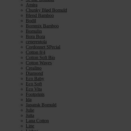
Amira
Chunky Blød Bomuld
Blend Bamboo
Bodil
Bommix Bamboo
Bomulin
Bora Bora
cenerentola
Cordonnet SPecial
Cotton 8/4
Cotton Soft Bio
Cotton Waves
Crealino
Diamond
Eco Baby
Eco Soft
Eco Vita
Footprints
Ida
Japansk Bomuld
Julie
Jutta
Lana Cotton
Line