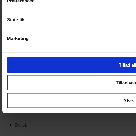
Præferencer
Handelsbetingelser
Privatlivspolitik
Cookiepolitik
Statistik
OM OS
Marketing
Om Yarn Every Wear
Om Yarn Every Wear
Tillad al
ÅBNINGSTIDER
Mandag – Fredag 10:00 – 17:30
Tillad val
Lørdag 10:00 – 14:00
Copyright © 2022.
Design & hosting by Webhuset Ballum ApS
Afvis
Dansk