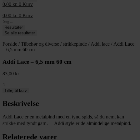
0,00
kr.
0
Kurv
0,00
kr.
0
Kurv
Search
...
Resultater
Se alle resultater
Forside
/
Tilbehør og diverse
/
strikkepinde
/
Addi lace
/ Addi Lace
– 6,5 mm 60 cm
Addi Lace – 6,5 mm 60 cm
83,00
kr.
Addi
Lace
Tilføj til kurv
-
6,5
Beskrivelse
mm
60
Addi Lace er en metalpind med en tynd spids, så du nemt kan
cm
strikke med tyndt garn. Addi style er de almindelige metalpind.
antal
Relaterede varer