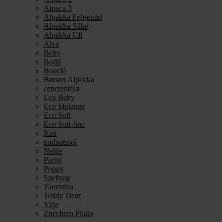
Alpaca 3
Alpakka Følgetråd
Alpakka Silke
Alpakka Ull
Alva
Betty
Bodil
Bouclé
Børstet Alpakka
cenerentola
Eco Baby
Eco Melange
Eco Soft
Eco Soft fine
Kos
midnatssol
Nellie
Parigi
Poppy
Snefnug
Taormina
Teddy Dear
Vilja
Zucchero Filato