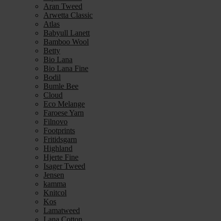
Aran Tweed
Arwetta Classic
Atlas
Babyull Lanett
Bamboo Wool
Betty
Bio Lana
Bio Lana Fine
Bodil
Bumle Bee
Cloud
Eco Melange
Faroese Yarn
Filnovo
Footprints
Fritidsgarn
Highland
Hjerte Fine
Isager Tweed
Jensen
kamma
Knitcol
Kos
Lamatweed
Lana Cotton