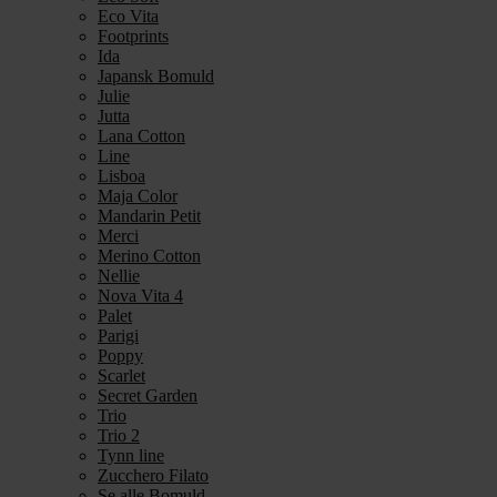
Eco Vita
Footprints
Ida
Japansk Bomuld
Julie
Jutta
Lana Cotton
Line
Lisboa
Maja Color
Mandarin Petit
Merci
Merino Cotton
Nellie
Nova Vita 4
Palet
Parigi
Poppy
Scarlet
Secret Garden
Trio
Trio 2
Tynn line
Zucchero Filato
Se alle Bomuld