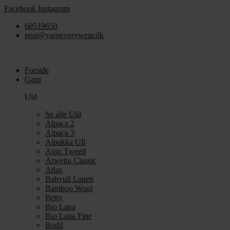
Videre
Facebook
Instagram
til
60519650
indhold
post@yarneverywear.dk
Forside
Garn
Uld
Se alle Uld
Alpaca 2
Alpaca 3
Alpakka Ull
Aran Tweed
Arwetta Classic
Atlas
Babyull Lanett
Bamboo Wool
Betty
Bio Lana
Bio Lana Fine
Bodil