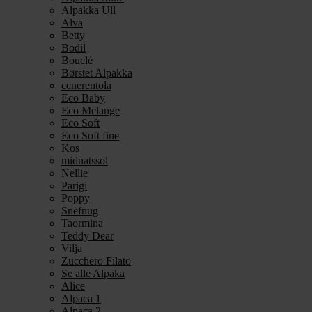
Alpakka Ull
Alva
Betty
Bodil
Bouclé
Børstet Alpakka
cenerentola
Eco Baby
Eco Melange
Eco Soft
Eco Soft fine
Kos
midnatssol
Nellie
Parigi
Poppy
Snefnug
Taormina
Teddy Dear
Vilja
Zucchero Filato
Se alle Alpaka
Alice
Alpaca 1
Alpaca 2