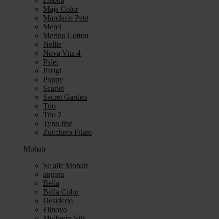
Lisboa
Maja Color
Mandarin Petit
Merci
Merino Cotton
Nellie
Nova Vita 4
Palet
Parigi
Poppy
Scarlet
Secret Garden
Trio
Trio 2
Tynn line
Zucchero Filato
Mohair
Se alle Mohair
angora
Bella
Bella Color
Desiderio
Filnovo
Mulberry Silk