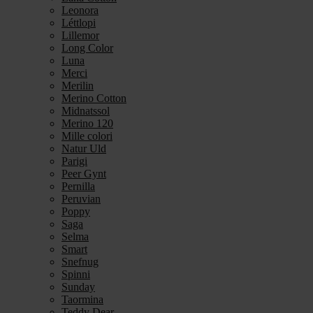
Leonora
Léttlopi
Lillemor
Long Color
Luna
Merci
Merilin
Merino Cotton
Midnatssol
Merino 120
Mille colori
Natur Uld
Parigi
Peer Gynt
Pernilla
Peruvian
Poppy
Saga
Selma
Smart
Snefnug
Spinni
Sunday
Taormina
Teddy Dear