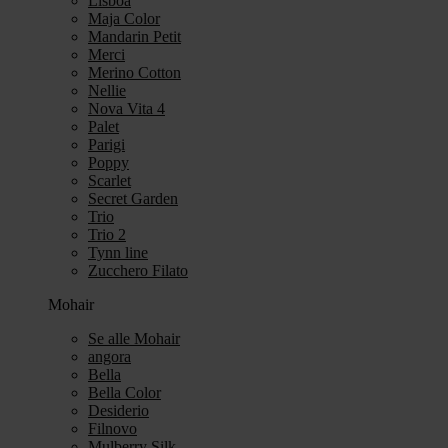
Lisboa
Maja Color
Mandarin Petit
Merci
Merino Cotton
Nellie
Nova Vita 4
Palet
Parigi
Poppy
Scarlet
Secret Garden
Trio
Trio 2
Tynn line
Zucchero Filato
Mohair
Se alle Mohair
angora
Bella
Bella Color
Desiderio
Filnovo
Mulberry Silk