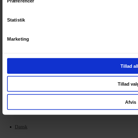
Præferencer
Handelsbetingelser
Privatlivspolitik
Cookiepolitik
Statistik
OM OS
Marketing
Om Yarn Every Wear
Om Yarn Every Wear
Tillad al
ÅBNINGSTIDER
Mandag – Fredag 10:00 – 17:30
Tillad val
Lørdag 10:00 – 14:00
Copyright © 2022.
Design & hosting by Webhuset Ballum ApS
Afvis
Dansk