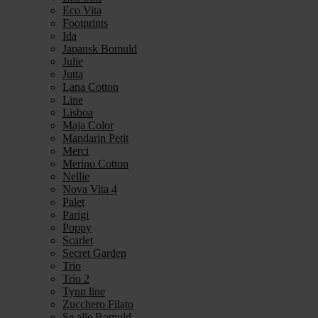
Eco Vita
Footprints
Ida
Japansk Bomuld
Julie
Jutta
Lana Cotton
Line
Lisboa
Maja Color
Mandarin Petit
Merci
Merino Cotton
Nellie
Nova Vita 4
Palet
Parigi
Poppy
Scarlet
Secret Garden
Trio
Trio 2
Tynn line
Zucchero Filato
Se alle Bomuld