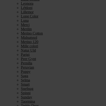
Leonora
Léttlopi
Lillemor
Long Color
Luna
Merci
Merilin
Merino Cotton
Midnatssol
Merino 120
Mille colori
Natur Uld
Parigi
Peer Gynt
Pernilla
Peruvian
Poppy
Saga
Selma
Smart
Snefnug
Spinni
Sunday
Taormina
Teddy Dear