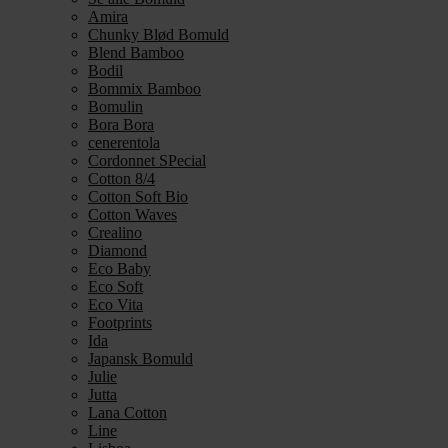
Amira
Chunky Blød Bomuld
Blend Bamboo
Bodil
Bommix Bamboo
Bomulin
Bora Bora
cenerentola
Cordonnet SPecial
Cotton 8/4
Cotton Soft Bio
Cotton Waves
Crealino
Diamond
Eco Baby
Eco Soft
Eco Vita
Footprints
Ida
Japansk Bomuld
Julie
Jutta
Lana Cotton
Line