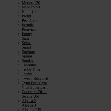
Merino 120
Mille colori
Natur Uld
Parigi
Peer Gynt
Pernilla
Peruvian
Poppy
Saga
Selma
Smart
Snefnug
Spinni
Sunday
Taormina
Teddy Dear
Tvinni
Tweed Recycled
Tynn Peer Gynt
Vital Superwash
Zucchero Filato
Se alle Uld
Alpaca 2
Alpaca 3
Alpakka Ull