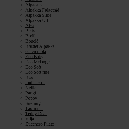
Alpaca 3
Alpakka Følgetråd
Alpakka Silke
Alpakka Ull
Alva
Betty
Bodil
Bouclé
Børstet Alpakka
cenerentola
Eco Baby
Eco Melange
Eco Soft
Eco Soft fine
Kos
midnatssol
Nellie
Parigi
Poppy
Snefnug
Taormina
Teddy Dear
Vilja
Zucchero Filato