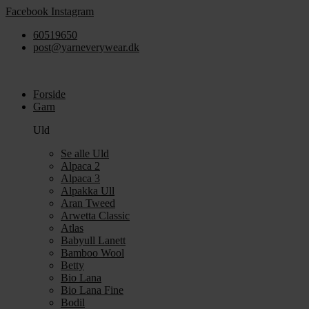
Videre
Facebook
Instagram
til
60519650
indhold
post@yarneverywear.dk
Forside
Garn
Uld
Se alle Uld
Alpaca 2
Alpaca 3
Alpakka Ull
Aran Tweed
Arwetta Classic
Atlas
Babyull Lanett
Bamboo Wool
Betty
Bio Lana
Bio Lana Fine
Bodil