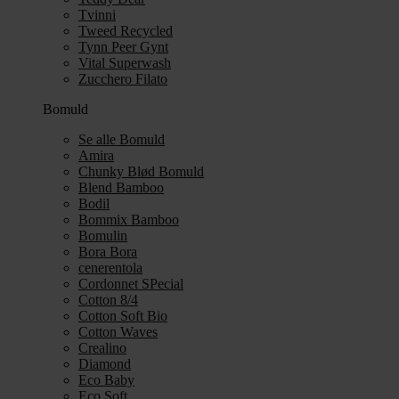
Tvinni
Tweed Recycled
Tynn Peer Gynt
Vital Superwash
Zucchero Filato
Bomuld
Se alle Bomuld
Amira
Chunky Blød Bomuld
Blend Bamboo
Bodil
Bommix Bamboo
Bomulin
Bora Bora
cenerentola
Cordonnet SPecial
Cotton 8/4
Cotton Soft Bio
Cotton Waves
Crealino
Diamond
Eco Baby
Eco Soft