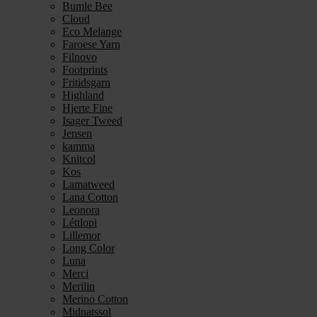
Bumle Bee
Cloud
Eco Melange
Faroese Yarn
Filnovo
Footprints
Fritidsgarn
Highland
Hjerte Fine
Isager Tweed
Jensen
kamma
Knitcol
Kos
Lamatweed
Lana Cotton
Leonora
Léttlopi
Lillemor
Long Color
Luna
Merci
Merilin
Merino Cotton
Midnatssol