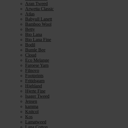
Aran Tweed
Arwetta Classic
Atlas
Babyull Lanett
Bamboo Wool
Betty
Bio Lana
Bio Lana Fine
Bodil
Bumle Bee
Cloud
Eco Melange
Faroese Yarn
Filnovo
Footprints
Fritidsgarn
Highland
Hjerte Fine
Isager Tweed
Jensen
kamma
Knitcol
Kos
Lamatweed
Lana Cotton