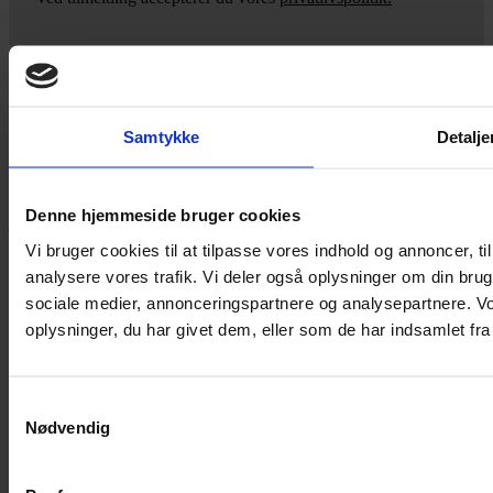
Yarn Every Wear
Samtykke
Detalje
Hvis du bøvler med noget eller ønsker ny inspiration, så skriv til
mig
,
eller kom forbi butikken på Vestergade 12 i Tønder. Så hjælper
Denne hjemmeside bruger cookies
jeg dig på vej.
Vi bruger cookies til at tilpasse vores indhold og annoncer, til 
Vestergade 12 6270, Tønder
analysere vores trafik. Vi deler også oplysninger om din br
60 51 96 50
post@yarneverywear.dk
sociale medier, annonceringspartnere og analysepartnere. V
CVR 43041649
oplysninger, du har givet dem, eller som de har indsamlet fra 
Facebook-f
Instagram
SERVICES
Samtykkevalg
Nødvendig
Handelsbetingelser
Privatlivspolitik
Cookiepolitik