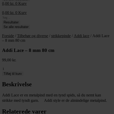
0,00
kr.
0
Kurv
0,00
kr.
0
Kurv
Search
...
Resultater
Se alle resultater
Forside
/
Tilbehør og diverse
/
strikkepinde
/
Addi lace
/ Addi Lace
– 8 mm 80 cm
Addi Lace – 8 mm 80 cm
99,00
kr.
Addi
Lace
Tilføj til kurv
-
8
Beskrivelse
mm
80
Addi Lace er en metalpind med en tynd spids, så du nemt kan
cm
strikke med tyndt garn. Addi style er de almindelige metalpind.
antal
Relaterede varer