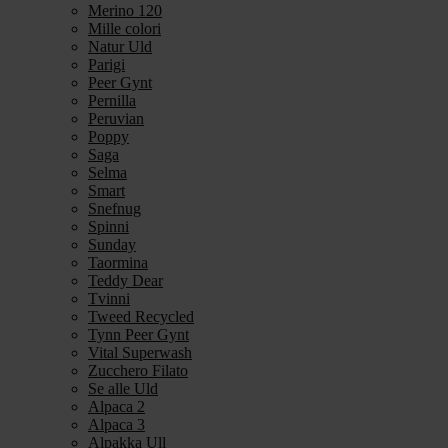
Merino 120
Mille colori
Natur Uld
Parigi
Peer Gynt
Pernilla
Peruvian
Poppy
Saga
Selma
Smart
Snefnug
Spinni
Sunday
Taormina
Teddy Dear
Tvinni
Tweed Recycled
Tynn Peer Gynt
Vital Superwash
Zucchero Filato
Se alle Uld
Alpaca 2
Alpaca 3
Alpakka Ull