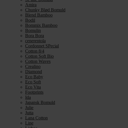
Amira
Chunky Blød Bomuld
Blend Bamboo
Bodil
Bommix Bamboo
Bomulin
Bora Bora
cenerentola
Cordonnet SPecial
Cotton 8/4
Cotton Soft Bio
Cotton Waves
Crealino
Diamond
Eco Baby
Eco Soft
Eco Vita
Footprints
Ida
Japansk Bomuld
Julie
Jutta
Lana Cotton
Line