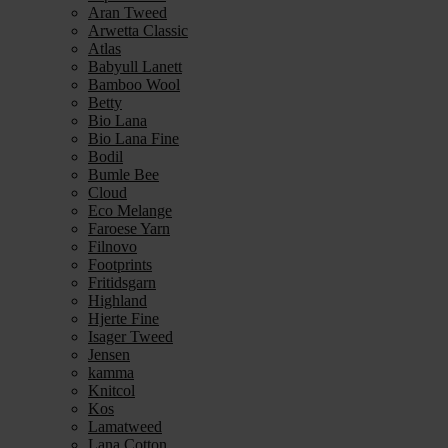
Aran Tweed
Arwetta Classic
Atlas
Babyull Lanett
Bamboo Wool
Betty
Bio Lana
Bio Lana Fine
Bodil
Bumle Bee
Cloud
Eco Melange
Faroese Yarn
Filnovo
Footprints
Fritidsgarn
Highland
Hjerte Fine
Isager Tweed
Jensen
kamma
Knitcol
Kos
Lamatweed
Lana Cotton