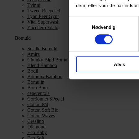
Tvinni
dem, eller som de har indsaml
Tweed Recycled
Tynn Peer Gynt
Samtykkevalg
Vital Superwash
Nødvendig
Zucchero Filato
Bomuld
Se alle Bomuld
Amira
Chunky Blød Bomuld
Afvis
Blend Bamboo
Bodil
Bommix Bamboo
Bomulin
Bora Bora
cenerentola
Cordonnet SPecial
Cotton 8/4
Cotton Soft Bio
Cotton Waves
Crealino
Diamond
Eco Baby
Eco Soft