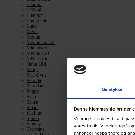
Leonora
Léttlopi
Lillemor
Long Color
Luna
Merci
Merilin
Merino Cotton
Midnatssol
Merino 120
Mille colori
Natur Uld
Parigi
Peer Gynt
Pernilla
Peruvian
Samtykke
Poppy
Saga
Selma
Smart
Denne hjemmeside bruger c
Snefnug
Spinni
Vi bruger cookies til at tilpas
Sunday
vores trafik. Vi deler også 
Taormina
annonceringspartnere og anal
Teddy Dear