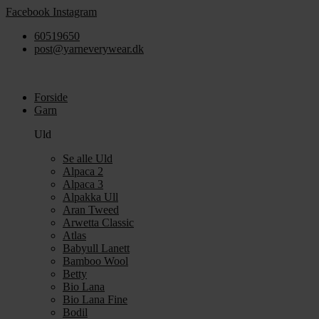
Videre
Facebook
Instagram
til
60519650
indhold
post@yarneverywear.dk
Forside
Garn
Uld
Se alle Uld
Alpaca 2
Alpaca 3
Alpakka Ull
Aran Tweed
Arwetta Classic
Atlas
Babyull Lanett
Bamboo Wool
Betty
Bio Lana
Bio Lana Fine
Bodil