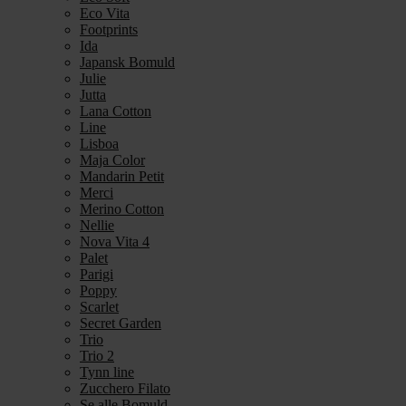
Eco Vita
Footprints
Ida
Japansk Bomuld
Julie
Jutta
Lana Cotton
Line
Lisboa
Maja Color
Mandarin Petit
Merci
Merino Cotton
Nellie
Nova Vita 4
Palet
Parigi
Poppy
Scarlet
Secret Garden
Trio
Trio 2
Tynn line
Zucchero Filato
Se alle Bomuld