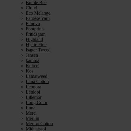
Bumle Bee
Cloud
Eco Melange
Faroese Yarn
Filnovo
Footprints
Fritidsgarn
Highland
Hjerte Fine
Isager Tweed
Jensen
kamma
Knitcol
Kos
Lamatweed
Lana Cotton
Leonora
Léttlopi
Lillemor
Long Color
Luna
Merci
Merilin
Merino Cotton
Midnatssol