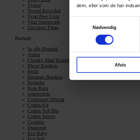
Tvinni
dem, eller som de har indsaml
Tweed Recycled
Tynn Peer Gynt
Samtykkevalg
Vital Superwash
Nødvendig
Zucchero Filato
Bomuld
Se alle Bomuld
Amira
Chunky Blød Bomuld
Afvis
Blend Bamboo
Bodil
Bommix Bamboo
Bomulin
Bora Bora
cenerentola
Cordonnet SPecial
Cotton 8/4
Cotton Soft Bio
Cotton Waves
Crealino
Diamond
Eco Baby
Eco Soft