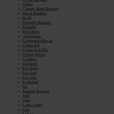
Amira
Chunky Blød Bomuld
Blend Bamboo
Bodil
Bommix Bamboo
Bomulin
Bora Bora
cenerentola
Cordonnet SPecial
Cotton 8/4
Cotton Soft Bio
Cotton Waves
Crealino
Diamond
Eco Baby
Eco Soft
Eco Vita
Footprints
Ida
Japansk Bomuld
Julie
Jutta
Lana Cotton
Line