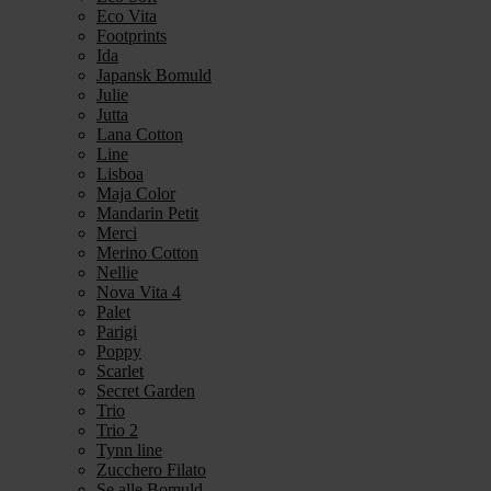
Eco Vita
Footprints
Ida
Japansk Bomuld
Julie
Jutta
Lana Cotton
Line
Lisboa
Maja Color
Mandarin Petit
Merci
Merino Cotton
Nellie
Nova Vita 4
Palet
Parigi
Poppy
Scarlet
Secret Garden
Trio
Trio 2
Tynn line
Zucchero Filato
Se alle Bomuld