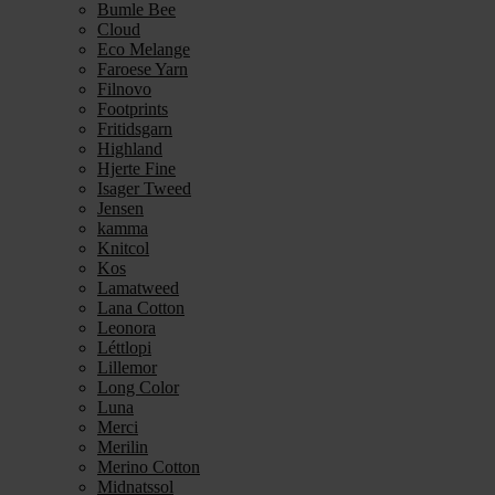
Bumle Bee
Cloud
Eco Melange
Faroese Yarn
Filnovo
Footprints
Fritidsgarn
Highland
Hjerte Fine
Isager Tweed
Jensen
kamma
Knitcol
Kos
Lamatweed
Lana Cotton
Leonora
Léttlopi
Lillemor
Long Color
Luna
Merci
Merilin
Merino Cotton
Midnatssol