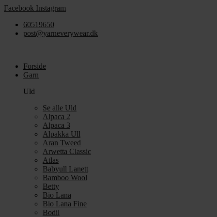
Videre
Facebook
Instagram
til
60519650
indhold
post@yarneverywear.dk
Forside
Garn
Uld
Se alle Uld
Alpaca 2
Alpaca 3
Alpakka Ull
Aran Tweed
Arwetta Classic
Atlas
Babyull Lanett
Bamboo Wool
Betty
Bio Lana
Bio Lana Fine
Bodil