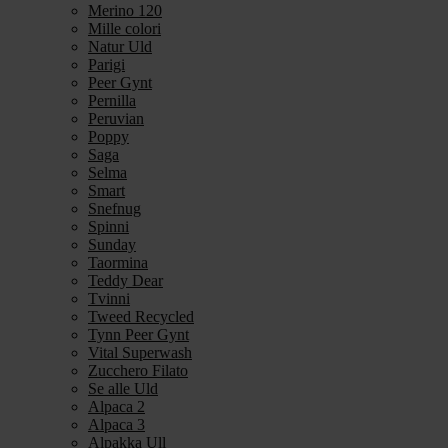
Merino 120
Mille colori
Natur Uld
Parigi
Peer Gynt
Pernilla
Peruvian
Poppy
Saga
Selma
Smart
Snefnug
Spinni
Sunday
Taormina
Teddy Dear
Tvinni
Tweed Recycled
Tynn Peer Gynt
Vital Superwash
Zucchero Filato
Se alle Uld
Alpaca 2
Alpaca 3
Alpakka Ull