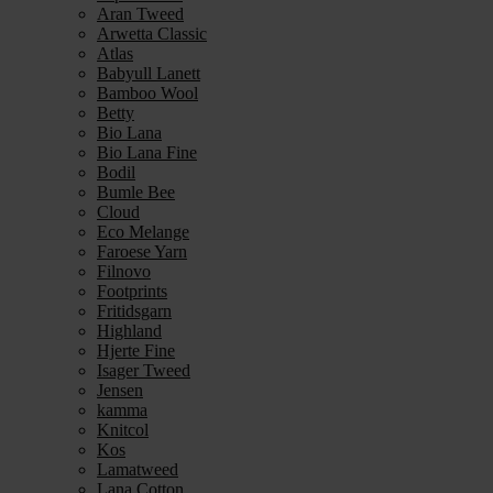
Aran Tweed
Arwetta Classic
Atlas
Babyull Lanett
Bamboo Wool
Betty
Bio Lana
Bio Lana Fine
Bodil
Bumle Bee
Cloud
Eco Melange
Faroese Yarn
Filnovo
Footprints
Fritidsgarn
Highland
Hjerte Fine
Isager Tweed
Jensen
kamma
Knitcol
Kos
Lamatweed
Lana Cotton