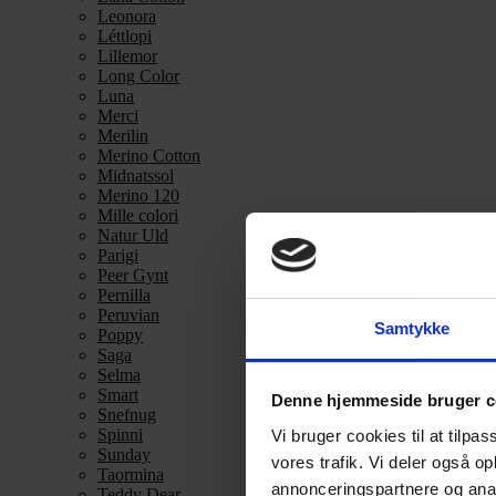
Leonora
Léttlopi
Lillemor
Long Color
Luna
Merci
Merilin
Merino Cotton
Midnatssol
Merino 120
Mille colori
Natur Uld
Parigi
Peer Gynt
Pernilla
Peruvian
Samtykke
Poppy
Saga
Selma
Smart
Denne hjemmeside bruger c
Snefnug
Spinni
Vi bruger cookies til at tilpas
Sunday
vores trafik. Vi deler også 
Taormina
annonceringspartnere og anal
Teddy Dear