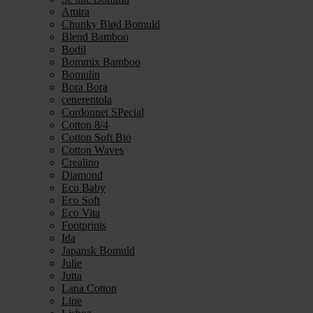
Amira
Chunky Blød Bomuld
Blend Bamboo
Bodil
Bommix Bamboo
Bomulin
Bora Bora
cenerentola
Cordonnet SPecial
Cotton 8/4
Cotton Soft Bio
Cotton Waves
Crealino
Diamond
Eco Baby
Eco Soft
Eco Vita
Footprints
Ida
Japansk Bomuld
Julie
Jutta
Lana Cotton
Line