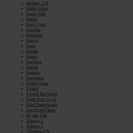
Merino 120
Mille colori
Natur Uld
Parigi
Peer Gynt
Pernilla
Peruvian
Poppy
Saga
Selma
Smart
Snefnug
Spinni
Sunday
Taormina
Teddy Dear
Tvinni
Tweed Recycled
Tynn Peer Gynt
Vital Superwash
Zucchero Filato
Se alle Uld
Alpaca 2
Alpaca 3
Alpakka Ull