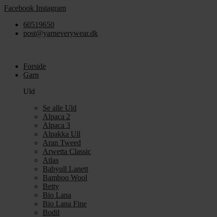
Videre
Facebook
Instagram
til
60519650
indhold
post@yarneverywear.dk
Forside
Garn
Uld
Se alle Uld
Alpaca 2
Alpaca 3
Alpakka Ull
Aran Tweed
Arwetta Classic
Atlas
Babyull Lanett
Bamboo Wool
Betty
Bio Lana
Bio Lana Fine
Bodil