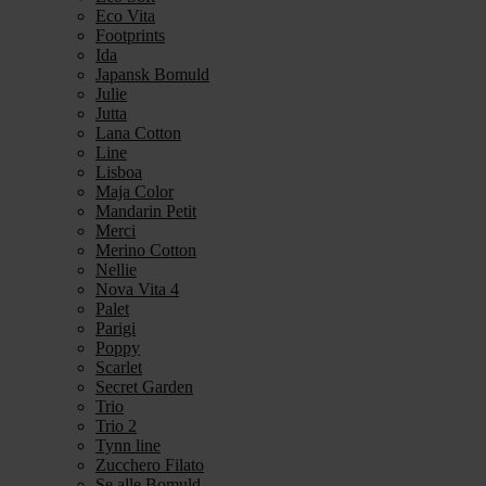
Eco Vita
Footprints
Ida
Japansk Bomuld
Julie
Jutta
Lana Cotton
Line
Lisboa
Maja Color
Mandarin Petit
Merci
Merino Cotton
Nellie
Nova Vita 4
Palet
Parigi
Poppy
Scarlet
Secret Garden
Trio
Trio 2
Tynn line
Zucchero Filato
Se alle Bomuld