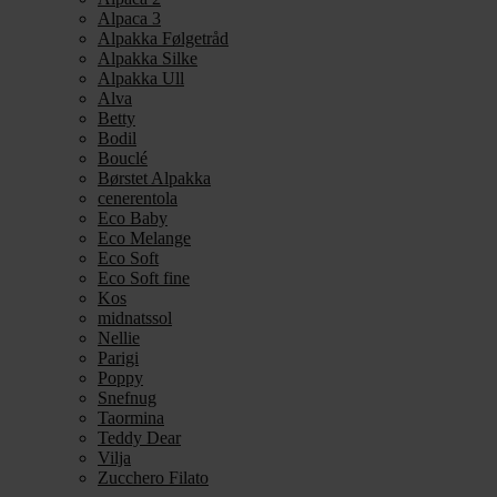
Alpaca 3
Alpakka Følgetråd
Alpakka Silke
Alpakka Ull
Alva
Betty
Bodil
Bouclé
Børstet Alpakka
cenerentola
Eco Baby
Eco Melange
Eco Soft
Eco Soft fine
Kos
midnatssol
Nellie
Parigi
Poppy
Snefnug
Taormina
Teddy Dear
Vilja
Zucchero Filato