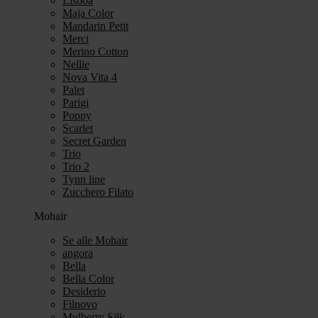
Lisboa
Maja Color
Mandarin Petit
Merci
Merino Cotton
Nellie
Nova Vita 4
Palet
Parigi
Poppy
Scarlet
Secret Garden
Trio
Trio 2
Tynn line
Zucchero Filato
Mohair
Se alle Mohair
angora
Bella
Bella Color
Desiderio
Filnovo
Mulberry Silk