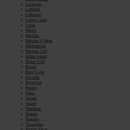
Leonora
Léttlopi
Lillemor
Long Color
Luna
Merci
Merilin
Merino Cotton
Midnatssol
Merino 120
Mille colori
Natur Uld
Parigi
Peer Gynt
Pernilla
Peruvian
Poppy
Saga
Selma
Smart
Snefnug
Spinni
Sunday
Taormina
Teddy Dear