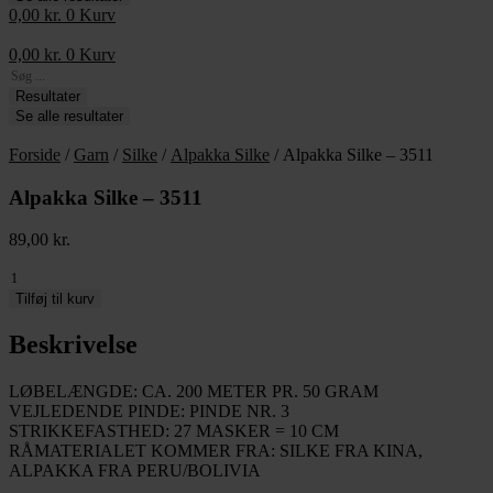
0,00
kr.
0
Kurv
0,00
kr.
0
Kurv
Search
...
Resultater
Se alle resultater
Forside
/
Garn
/
Silke
/
Alpakka Silke
/ Alpakka Silke – 3511
Alpakka Silke – 3511
89,00
kr.
Alpakka
Silke
Tilføj til kurv
-
3511
Beskrivelse
antal
LØBELÆNGDE: CA. 200 METER PR. 50 GRAM
VEJLEDENDE PINDE: PINDE NR. 3
STRIKKEFASTHED: 27 MASKER = 10 CM
RÅMATERIALET KOMMER FRA: SILKE FRA KINA,
ALPAKKA FRA PERU/BOLIVIA