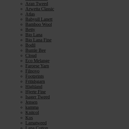
Aran Tweed
Arwetta Classic
Atlas
Babyull Lanett
Bamboo Wool
Betty
Bio Lana
Bio Lana Fine
Bodil
Bumle Bee
Cloud
Eco Melange
Faroese Yarn
Filnovo
Footprints
Fritidsgarn
Highland
Hjerte Fine
Isager Tweed
Jensen
kamma
Knitcol
Kos
Lamatweed
Lana Cotton