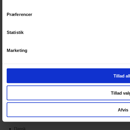
Privatlivspolitik
Cookiepolitik
Præferencer
Handelsbetingelser
Privatlivspolitik
Cookiepolitik
Statistik
OM OS
Marketing
Om Yarn Every Wear
Om Yarn Every Wear
ÅBNINGSTIDER
Tillad al
Mandag – Fredag 10:00 – 17:30
Lørdag 10:00 – 14:00
Tillad val
Copyright © 2022.
Design & hosting by Webhuset Ballum ApS
Afvis
Dansk