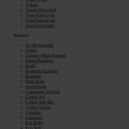
Tvinni
Tweed Recycled
Tynn Peer Gynt
Vital Superwash
Zucchero Filato
Bomuld
Se alle Bomuld
Amira
Chunky Blød Bomuld
Blend Bamboo
Bodil
Bommix Bamboo
Bomulin
Bora Bora
cenerentola
Cordonnet SPecial
Cotton 8/4
Cotton Soft Bio
Cotton Waves
Crealino
Diamond
Eco Baby
Eco Soft