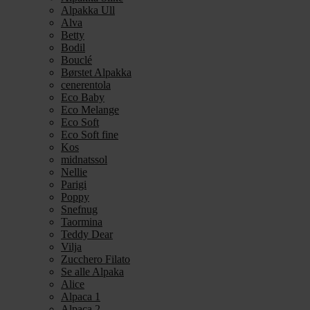
Alpakka Ull
Alva
Betty
Bodil
Bouclé
Børstet Alpakka
cenerentola
Eco Baby
Eco Melange
Eco Soft
Eco Soft fine
Kos
midnatssol
Nellie
Parigi
Poppy
Snefnug
Taormina
Teddy Dear
Vilja
Zucchero Filato
Se alle Alpaka
Alice
Alpaca 1
Alpaca 2