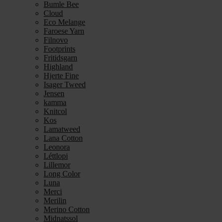
Bumle Bee
Cloud
Eco Melange
Faroese Yarn
Filnovo
Footprints
Fritidsgarn
Highland
Hjerte Fine
Isager Tweed
Jensen
kamma
Knitcol
Kos
Lamatweed
Lana Cotton
Leonora
Léttlopi
Lillemor
Long Color
Luna
Merci
Merilin
Merino Cotton
Midnatssol