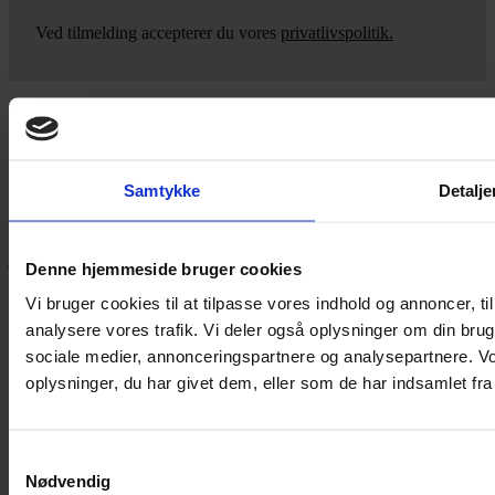
Ved tilmelding accepterer du vores
privatlivspolitik.
Yarn Every Wear
Samtykke
Detalje
Hvis du bøvler med noget eller ønsker ny inspiration, så skriv til
mig
,
eller kom forbi butikken på Vestergade 12 i Tønder. Så hjælper
jeg dig på vej.
Denne hjemmeside bruger cookies
Vestergade 12 6270, Tønder
Vi bruger cookies til at tilpasse vores indhold og annoncer, til 
60 51 96 50
analysere vores trafik. Vi deler også oplysninger om din br
post@yarneverywear.dk
CVR 43041649
sociale medier, annonceringspartnere og analysepartnere. V
oplysninger, du har givet dem, eller som de har indsamlet fra 
Facebook-f
Instagram
SERVICES
Samtykkevalg
Nødvendig
Handelsbetingelser