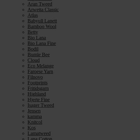
Aran Tweed
Arwetta Classic
Atlas
Babyull Lanett
Bamboo Wool
Betty
Bio Lana
Bio Lana Fine
Bodil
Bumle Bee
Cloud
Eco Melange
Faroese Yarn
Filnovo
Footprints
Fritidsgarn
Highland
Hjerte Fine
Isager Tweed
Jensen
kamma
Knitcol
Kos
Lamatweed
Lana Cotton