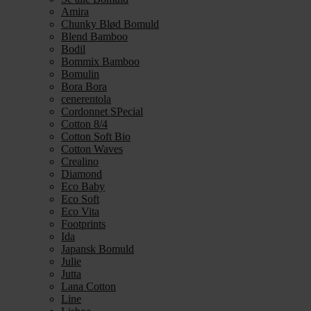
Amira
Chunky Blød Bomuld
Blend Bamboo
Bodil
Bommix Bamboo
Bomulin
Bora Bora
cenerentola
Cordonnet SPecial
Cotton 8/4
Cotton Soft Bio
Cotton Waves
Crealino
Diamond
Eco Baby
Eco Soft
Eco Vita
Footprints
Ida
Japansk Bomuld
Julie
Jutta
Lana Cotton
Line