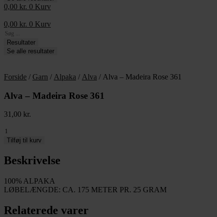
0,00
kr.
0
Kurv
0,00
kr.
0
Kurv
Search
...
Resultater
Se alle resultater
Forside
/
Garn
/
Alpaka
/
Alva
/ Alva – Madeira Rose 361
Alva – Madeira Rose 361
31,00
kr.
Alva
-
Tilføj til kurv
Madeira
Rose
Beskrivelse
361
antal
100% ALPAKA
LØBELÆNGDE: CA. 175 METER PR. 25 GRAM
Relaterede varer