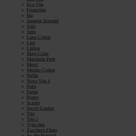
Eco Vita
Footprints
Ida
Japansk Bomuld
Julie
Jutta
Lana Cotton
Line
Lisboa
Maja Color
Mandarin Petit
Merci
Merino Cotton
Nellie
Nova Vita 4
Palet
Parigi
Poppy
Scarlet
Secret Garden
Trio
Trio 2
Tynn line
Zucchero Filato
Se alle Bomuld