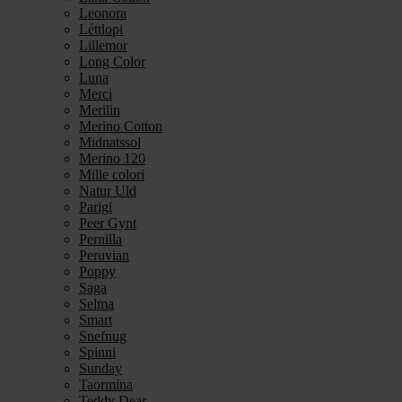
Leonora
Léttlopi
Lillemor
Long Color
Luna
Merci
Merilin
Merino Cotton
Midnatssol
Merino 120
Mille colori
Natur Uld
Parigi
Peer Gynt
Pernilla
Peruvian
Poppy
Saga
Selma
Smart
Snefnug
Spinni
Sunday
Taormina
Teddy Dear