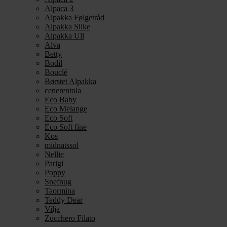
Alpaca 3
Alpakka Følgetråd
Alpakka Silke
Alpakka Ull
Alva
Betty
Bodil
Bouclé
Børstet Alpakka
cenerentola
Eco Baby
Eco Melange
Eco Soft
Eco Soft fine
Kos
midnatssol
Nellie
Parigi
Poppy
Snefnug
Taormina
Teddy Dear
Vilja
Zucchero Filato