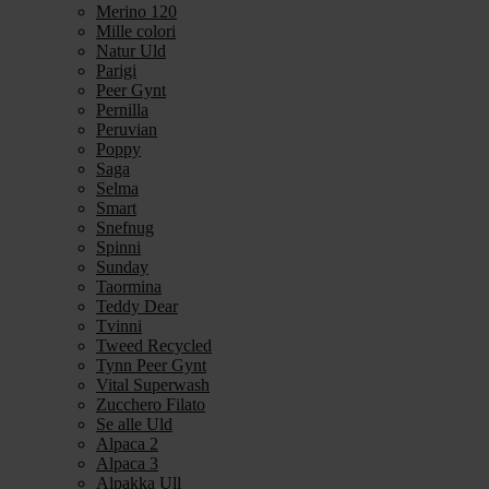
Merino 120
Mille colori
Natur Uld
Parigi
Peer Gynt
Pernilla
Peruvian
Poppy
Saga
Selma
Smart
Snefnug
Spinni
Sunday
Taormina
Teddy Dear
Tvinni
Tweed Recycled
Tynn Peer Gynt
Vital Superwash
Zucchero Filato
Se alle Uld
Alpaca 2
Alpaca 3
Alpakka Ull