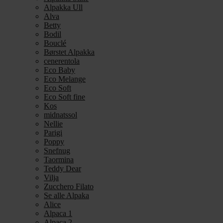
Alpakka Ull
Alva
Betty
Bodil
Bouclé
Børstet Alpakka
cenerentola
Eco Baby
Eco Melange
Eco Soft
Eco Soft fine
Kos
midnatssol
Nellie
Parigi
Poppy
Snefnug
Taormina
Teddy Dear
Vilja
Zucchero Filato
Se alle Alpaka
Alice
Alpaca 1
Alpaca 2