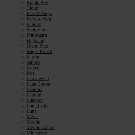
Bumle Bee
Cloud
Eco Melange
Faroese Yarn
Filnovo
Footprints
Fritidsgarn
Highland
Hjerte Fine
Isager Tweed
Jensen
kamma
Knitcol
Kos
Lamatweed
Lana Cotton
Leonora
Léttlopi
Lillemor
Long Color
Luna
Merci
Merilin
Merino Cotton
Midnatssol