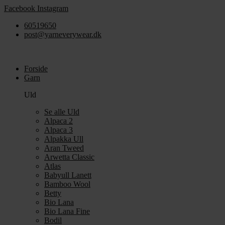
Videre
Facebook
Instagram
til
60519650
indhold
post@yarneverywear.dk
Forside
Garn
Uld
Se alle Uld
Alpaca 2
Alpaca 3
Alpakka Ull
Aran Tweed
Arwetta Classic
Atlas
Babyull Lanett
Bamboo Wool
Betty
Bio Lana
Bio Lana Fine
Bodil