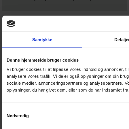
Yarn Every Wear
Samtykke
Detalje
Hvis du bøvler med noget eller ønsker ny inspiration, så skriv til
mig
,
eller kom forbi butikken på Vestergade 12 i Tønder. Så hjælper
jeg dig på vej.
Denne hjemmeside bruger cookies
Vestergade 12 6270, Tønder
Vi bruger cookies til at tilpasse vores indhold og annoncer, til 
60 51 96 50
analysere vores trafik. Vi deler også oplysninger om din br
post@yarneverywear.dk
CVR 43041649
sociale medier, annonceringspartnere og analysepartnere. V
oplysninger, du har givet dem, eller som de har indsamlet fra 
Facebook-f
Instagram
SERVICES
Samtykkevalg
Handelsbetingelser
Nødvendig
Privatlivspolitik
Cookiepolitik