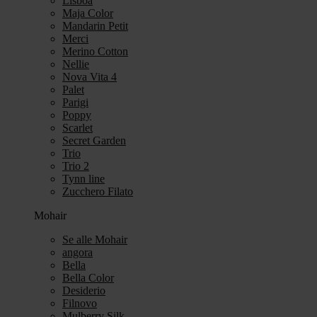
Lisboa
Maja Color
Mandarin Petit
Merci
Merino Cotton
Nellie
Nova Vita 4
Palet
Parigi
Poppy
Scarlet
Secret Garden
Trio
Trio 2
Tynn line
Zucchero Filato
Mohair
Se alle Mohair
angora
Bella
Bella Color
Desiderio
Filnovo
Mulberry Silk