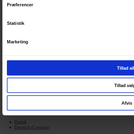
Præferencer
Handelsbetingelser
Privatlivspolitik
Cookiepolitik
Statistik
OM OS
Om Yarn Every Wear
Marketing
Om Yarn Every Wear
ÅBNINGSTIDER
Tillad al
Mandag – Fredag 10:00 – 17:30
Lørdag 10:00 – 14:00
Tillad val
Copyright © 2022.
Design & hosting by Webhuset Ballum ApS
Afvis
Dansk
Deutsch
(
German
)