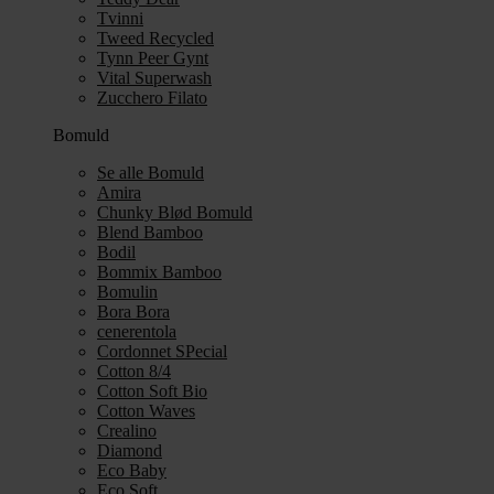
Tvinni
Tweed Recycled
Tynn Peer Gynt
Vital Superwash
Zucchero Filato
Bomuld
Se alle Bomuld
Amira
Chunky Blød Bomuld
Blend Bamboo
Bodil
Bommix Bamboo
Bomulin
Bora Bora
cenerentola
Cordonnet SPecial
Cotton 8/4
Cotton Soft Bio
Cotton Waves
Crealino
Diamond
Eco Baby
Eco Soft