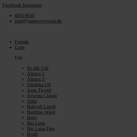
Videre
Facebook
Instagram
til
60519650
indhold
post@yarneverywear.dk
Forside
Garn
Uld
Se alle Uld
Alpaca 2
Alpaca 3
Alpakka Ull
Aran Tweed
Arwetta Classic
Atlas
Babyull Lanett
Bamboo Wool
Betty
Bio Lana
Bio Lana Fine
Bodil