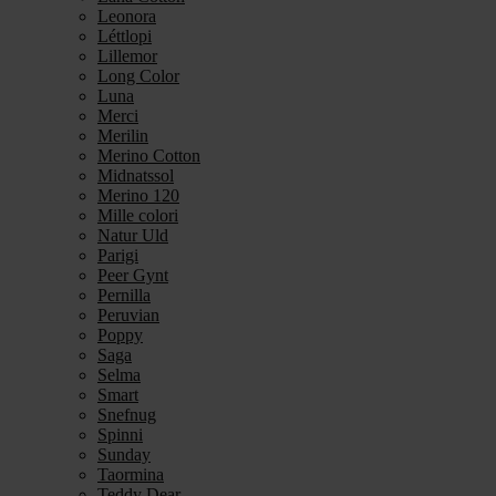
Leonora
Léttlopi
Lillemor
Long Color
Luna
Merci
Merilin
Merino Cotton
Midnatssol
Merino 120
Mille colori
Natur Uld
Parigi
Peer Gynt
Pernilla
Peruvian
Poppy
Saga
Selma
Smart
Snefnug
Spinni
Sunday
Taormina
Teddy Dear