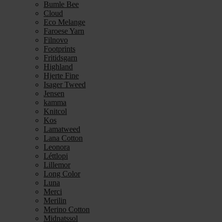
Bumle Bee
Cloud
Eco Melange
Faroese Yarn
Filnovo
Footprints
Fritidsgarn
Highland
Hjerte Fine
Isager Tweed
Jensen
kamma
Knitcol
Kos
Lamatweed
Lana Cotton
Leonora
Léttlopi
Lillemor
Long Color
Luna
Merci
Merilin
Merino Cotton
Midnatssol