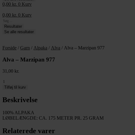
0,00
kr.
0
Kurv
0,00
kr.
0
Kurv
Search
...
Resultater
Se alle resultater
Forside
/
Garn
/
Alpaka
/
Alva
/ Alva – Marzipan 977
Alva – Marzipan 977
31,00
kr.
Alva
-
Tilføj til kurv
Marzipan
977
Beskrivelse
antal
100% ALPAKA
LØBELÆNGDE: CA. 175 METER PR. 25 GRAM
Relaterede varer