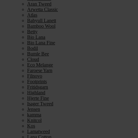
Aran Tweed
Arwetta Classic
Atlas
Babyull Lanett
Bamboo Wool
Betty
Bio Lana
Bio Lana Fine
Bodil
Bumle Bee
Cloud
Eco Melange
Faroese Yarn
Filnovo
Footprints
Fritidsgarn
Highland
Hjerte Fine
Isager Tweed
Jensen
kamma
Knitcol
Kos
Lamatweed
Lana Cotton