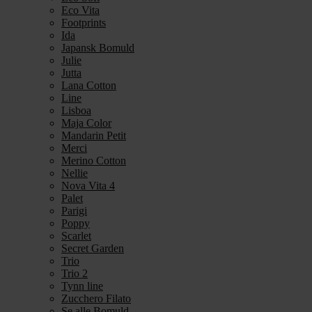
Eco Vita
Footprints
Ida
Japansk Bomuld
Julie
Jutta
Lana Cotton
Line
Lisboa
Maja Color
Mandarin Petit
Merci
Merino Cotton
Nellie
Nova Vita 4
Palet
Parigi
Poppy
Scarlet
Secret Garden
Trio
Trio 2
Tynn line
Zucchero Filato
Se alle Bomuld