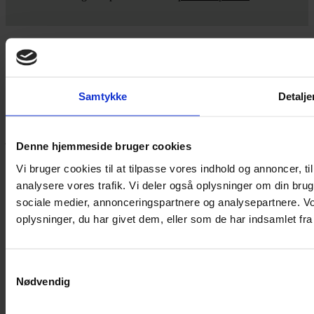
Yarn Every Wear
Samtykke
Detalje
Hvis du bøvler med noget eller ønsker ny inspiration, så skriv til
mig
,
eller kom forbi butikken på Vestergade 12 i Tønder. Så hjælper
jeg dig på vej.
Denne hjemmeside bruger cookies
Vestergade 12 6270, Tønder
Vi bruger cookies til at tilpasse vores indhold og annoncer, til 
60 51 96 50
analysere vores trafik. Vi deler også oplysninger om din br
post@yarneverywear.dk
CVR 43041649
sociale medier, annonceringspartnere og analysepartnere. V
oplysninger, du har givet dem, eller som de har indsamlet fra 
Facebook-f
Instagram
SERVICES
Samtykkevalg
Handelsbetingelser
Nødvendig
Privatlivspolitik
Cookiepolitik