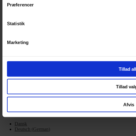
Præferencer
Handelsbetingelser
Privatlivspolitik
Cookiepolitik
Statistik
OM OS
Om Yarn Every Wear
Marketing
Om Yarn Every Wear
ÅBNINGSTIDER
Tillad al
Mandag – Fredag 10:00 – 17:30
Lørdag 10:00 – 14:00
Tillad val
Copyright © 2022.
Design & hosting by Webhuset Ballum ApS
Afvis
Dansk
Deutsch
(
German
)