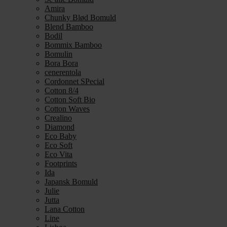
Amira
Chunky Blød Bomuld
Blend Bamboo
Bodil
Bommix Bamboo
Bomulin
Bora Bora
cenerentola
Cordonnet SPecial
Cotton 8/4
Cotton Soft Bio
Cotton Waves
Crealino
Diamond
Eco Baby
Eco Soft
Eco Vita
Footprints
Ida
Japansk Bomuld
Julie
Jutta
Lana Cotton
Line