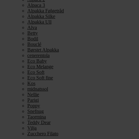
Alpaca 3
Alpakka Følgetråd
Alpakka Silke
Alpakka Ull
Alva
Betty
Bodil
Bouclé
Børstet Alpakka
cenerentola
Eco Baby
Eco Melange
Eco Soft
Eco Soft fine
Kos
midnatssol
Nellie
Parigi
Poppy
Snefnug
Taormina
Teddy Dear
Vilja
Zucchero Filato