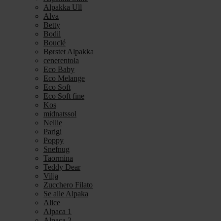
Alpakka Ull
Alva
Betty
Bodil
Bouclé
Børstet Alpakka
cenerentola
Eco Baby
Eco Melange
Eco Soft
Eco Soft fine
Kos
midnatssol
Nellie
Parigi
Poppy
Snefnug
Taormina
Teddy Dear
Vilja
Zucchero Filato
Se alle Alpaka
Alice
Alpaca 1
Alpaca 2