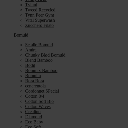
Tvinni
Tweed Recycled
Tynn Peer Gynt
Vital Superwash
Zucchero Filato
Bomuld
Se alle Bomuld
Amira
Chunky Blød Bomuld
Blend Bamboo
Bodil
Bommix Bamboo
Bomulin
Bora Bora
cenerentola
Cordonnet SPecial
Cotton 8/4
Cotton Soft Bio
Cotton Waves
Crealino
Diamond
Eco Baby
Eco Soft