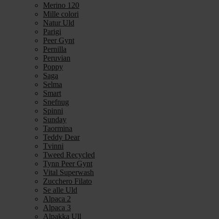
Merino 120
Mille colori
Natur Uld
Parigi
Peer Gynt
Pernilla
Peruvian
Poppy
Saga
Selma
Smart
Snefnug
Spinni
Sunday
Taormina
Teddy Dear
Tvinni
Tweed Recycled
Tynn Peer Gynt
Vital Superwash
Zucchero Filato
Se alle Uld
Alpaca 2
Alpaca 3
Alpakka Ull