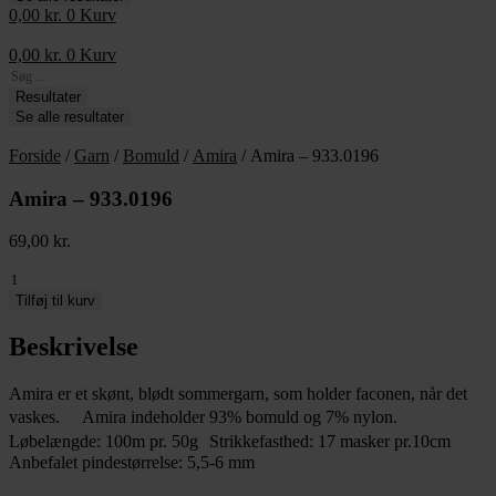
0,00
kr.
0
Kurv
0,00
kr.
0
Kurv
Search
...
Resultater
Se alle resultater
Forside
/
Garn
/
Bomuld
/
Amira
/ Amira – 933.0196
Amira – 933.0196
69,00
kr.
Amira
-
Tilføj til kurv
933.0196
antal
Beskrivelse
Amira er et skønt, blødt sommergarn, som holder faconen, når det
vaskes. Amira indeholder 93% bomuld og 7% nylon.
Løbelængde: 100m pr. 50g Strikkefasthed: 17 masker pr.10cm
Anbefalet pindestørrelse: 5,5-6 mm