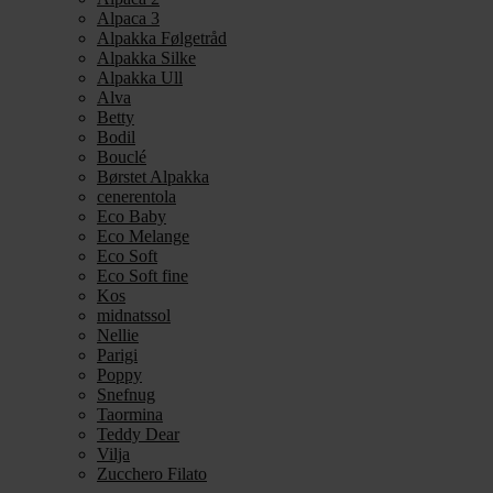
Alpaca 3
Alpakka Følgetråd
Alpakka Silke
Alpakka Ull
Alva
Betty
Bodil
Bouclé
Børstet Alpakka
cenerentola
Eco Baby
Eco Melange
Eco Soft
Eco Soft fine
Kos
midnatssol
Nellie
Parigi
Poppy
Snefnug
Taormina
Teddy Dear
Vilja
Zucchero Filato