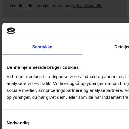
Ved tilmelding accepterer du vores
privatlivspolitik.
Yarn Every Wear
Samtykke
Detalje
Hvis du bøvler med noget eller ønsker ny inspiration, så skriv til
mig
,
eller kom forbi butikken på Vestergade 12 i Tønder. Så hjælper
jeg dig på vej.
Denne hjemmeside bruger cookies
Vestergade 12 6270, Tønder
Vi bruger cookies til at tilpasse vores indhold og annoncer, til 
60 51 96 50
analysere vores trafik. Vi deler også oplysninger om din br
post@yarneverywear.dk
CVR 43041649
sociale medier, annonceringspartnere og analysepartnere. V
oplysninger, du har givet dem, eller som de har indsamlet fra 
Facebook-f
Instagram
SERVICES
Samtykkevalg
Nødvendig
Handelsbetingelser
Privatlivspolitik