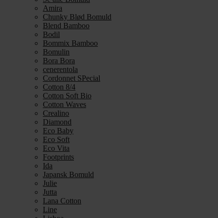
Amira
Chunky Blød Bomuld
Blend Bamboo
Bodil
Bommix Bamboo
Bomulin
Bora Bora
cenerentola
Cordonnet SPecial
Cotton 8/4
Cotton Soft Bio
Cotton Waves
Crealino
Diamond
Eco Baby
Eco Soft
Eco Vita
Footprints
Ida
Japansk Bomuld
Julie
Jutta
Lana Cotton
Line