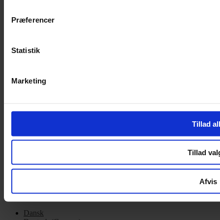
Cookiepolitik
Præferencer
Handelsbetingelser
Privatlivspolitik
Cookiepolitik
Statistik
OM OS
Marketing
Om Yarn Every Wear
Om Yarn Every Wear
ÅBNINGSTIDER
Tillad al
Mandag – Fredag 10:00 – 17:30
Lørdag 10:00 – 14:00
Tillad val
Copyright © 2022.
Design & hosting by Webhuset Ballum ApS
Afvis
Dansk