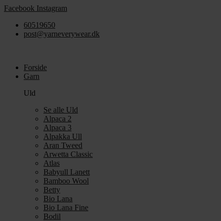
Videre
Facebook
Instagram
til
60519650
indhold
post@yarneverywear.dk
Forside
Garn
Uld
Se alle Uld
Alpaca 2
Alpaca 3
Alpakka Ull
Aran Tweed
Arwetta Classic
Atlas
Babyull Lanett
Bamboo Wool
Betty
Bio Lana
Bio Lana Fine
Bodil