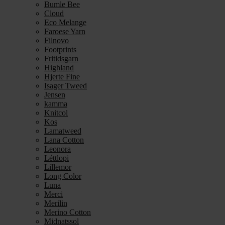
Bumle Bee
Cloud
Eco Melange
Faroese Yarn
Filnovo
Footprints
Fritidsgarn
Highland
Hjerte Fine
Isager Tweed
Jensen
kamma
Knitcol
Kos
Lamatweed
Lana Cotton
Leonora
Léttlopi
Lillemor
Long Color
Luna
Merci
Merilin
Merino Cotton
Midnatssol