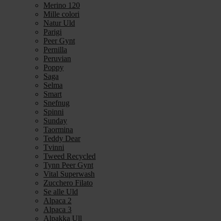
Merino 120
Mille colori
Natur Uld
Parigi
Peer Gynt
Pernilla
Peruvian
Poppy
Saga
Selma
Smart
Snefnug
Spinni
Sunday
Taormina
Teddy Dear
Tvinni
Tweed Recycled
Tynn Peer Gynt
Vital Superwash
Zucchero Filato
Se alle Uld
Alpaca 2
Alpaca 3
Alpakka Ull