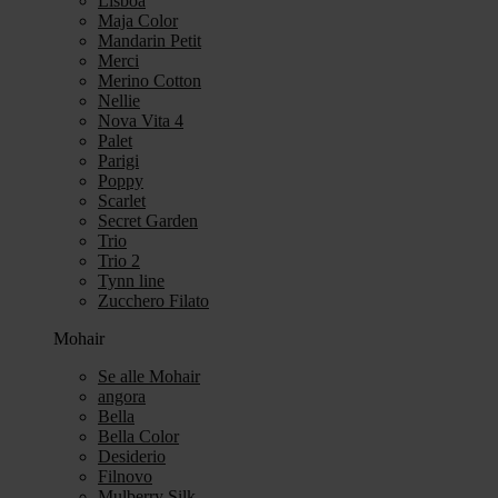
Lisboa
Maja Color
Mandarin Petit
Merci
Merino Cotton
Nellie
Nova Vita 4
Palet
Parigi
Poppy
Scarlet
Secret Garden
Trio
Trio 2
Tynn line
Zucchero Filato
Mohair
Se alle Mohair
angora
Bella
Bella Color
Desiderio
Filnovo
Mulberry Silk