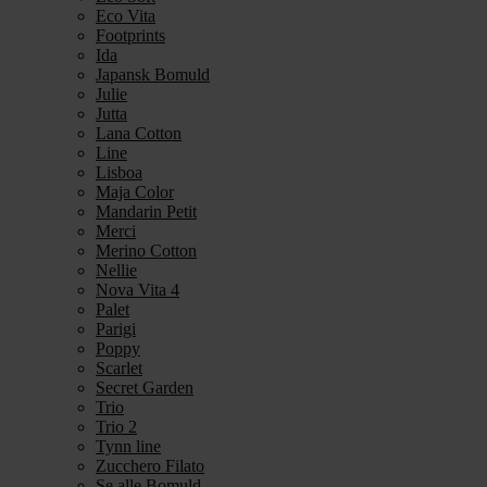
Eco Vita
Footprints
Ida
Japansk Bomuld
Julie
Jutta
Lana Cotton
Line
Lisboa
Maja Color
Mandarin Petit
Merci
Merino Cotton
Nellie
Nova Vita 4
Palet
Parigi
Poppy
Scarlet
Secret Garden
Trio
Trio 2
Tynn line
Zucchero Filato
Se alle Bomuld