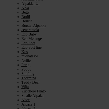
Alpakka Ull
Alva
Betty
Bodil
Bouclé
Børstet Alpakka
cenerentola
Eco Baby
Eco Melange
Eco Soft
Eco Soft fine
Kos
midnatssol
Nellie
Parigi
Poppy
Snefnug
Taormina
Teddy Dear
Vilja
Zucchero Filato
Se alle Alpaka
Alice
Alpaca 1
Alpaca 2