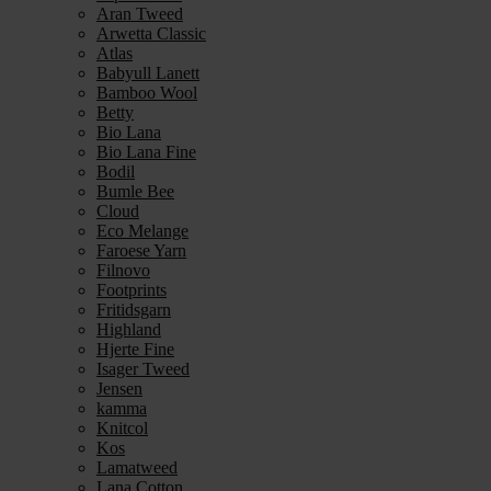
Aran Tweed
Arwetta Classic
Atlas
Babyull Lanett
Bamboo Wool
Betty
Bio Lana
Bio Lana Fine
Bodil
Bumle Bee
Cloud
Eco Melange
Faroese Yarn
Filnovo
Footprints
Fritidsgarn
Highland
Hjerte Fine
Isager Tweed
Jensen
kamma
Knitcol
Kos
Lamatweed
Lana Cotton