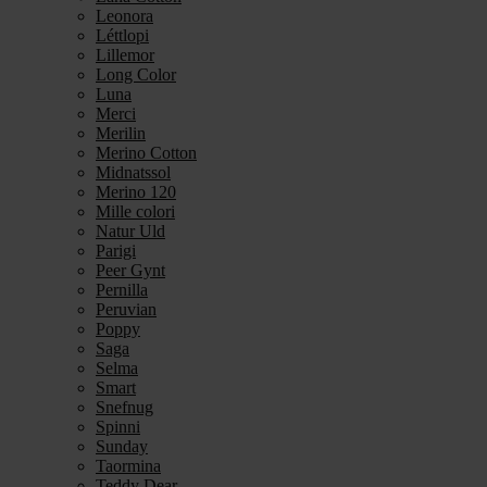
Leonora
Léttlopi
Lillemor
Long Color
Luna
Merci
Merilin
Merino Cotton
Midnatssol
Merino 120
Mille colori
Natur Uld
Parigi
Peer Gynt
Pernilla
Peruvian
Poppy
Saga
Selma
Smart
Snefnug
Spinni
Sunday
Taormina
Teddy Dear