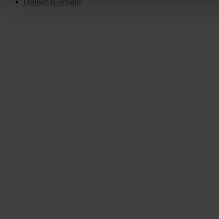
Deutsch
(
German
)