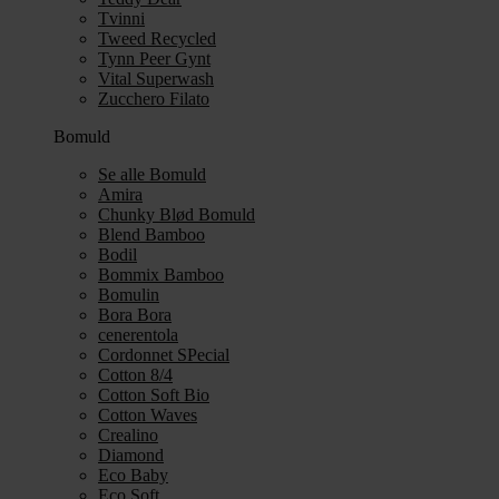
Tvinni
Tweed Recycled
Tynn Peer Gynt
Vital Superwash
Zucchero Filato
Bomuld
Se alle Bomuld
Amira
Chunky Blød Bomuld
Blend Bamboo
Bodil
Bommix Bamboo
Bomulin
Bora Bora
cenerentola
Cordonnet SPecial
Cotton 8/4
Cotton Soft Bio
Cotton Waves
Crealino
Diamond
Eco Baby
Eco Soft