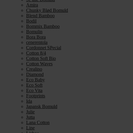
Amira
Chunky Blød Bomuld
Blend Bamboo
Bodil
Bommix Bamboo
Bomulin
Bora Bora
cenerentola
Cordonnet SPecial
Cotton 8/4
Cotton Soft Bio
Cotton Waves
Crealino
Diamond
Eco Baby
Eco Soft
Eco Vita
Footprints
Ida
Japansk Bomuld
Julie
Jutta
Lana Cotton
Line