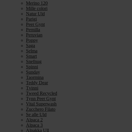
Merino 120
Mille colori
Natur Uld
Parigi
Peer Gynt
Pernilla
Peruvian
Poppy
Saga
Selma
Smart
Snefnug
Spinni
Sunday
Taormina
Teddy Dear
Tvinni
Tweed Recycled
Tynn Peer Gynt
Vital Superwash
Zucchero Filato
Se alle Uld
Alpaca 2
Alpaca 3
Alpakka Ull