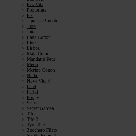
Eco Vita
Footprints
Ida
Japansk Bomuld
Julie
Jutta
Lana Cotton
Line
Lisboa
Maja Color
Mandarin Petit
Merci
Merino Cotton
Nellie
Nova Vita 4
Palet
Parigi
Poppy
Scarlet
Secret Garden
Trio
Trio 2
Tynn line
Zucchero Filato
Se alle Bomuld