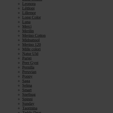
Leonora
Léttlopi
Lillemor
Long Color
Luna
Merci
Merilin
Merino Cotton
Midnatssol
Merino 120
Mille colori
Natur Uld
Parigi
Peer Gynt
Pernilla
Peruvian
Poppy
Saga
Selma
Smart
Snefnug
Spinni
Sunday
Taormina
Teddy Dear