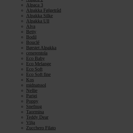
Alpaca 3
Alpakka Følgetråd
Alpakka Silke
Alpakka Ull
Alva
Betty
Bodil
Bouclé
Børstet Alpakka
cenerentola
Eco Baby
Eco Melange
Eco Soft
Eco Soft fine
Kos
midnatssol
Nellie
Parigi
Poppy
Snefnug
Taormina
Teddy Dear
Vilja
Zucchero Filato