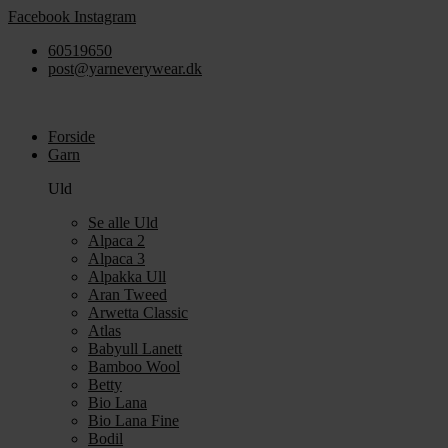
Videre
Facebook
Instagram
til
60519650
indhold
post@yarneverywear.dk
Forside
Garn
Uld
Se alle Uld
Alpaca 2
Alpaca 3
Alpakka Ull
Aran Tweed
Arwetta Classic
Atlas
Babyull Lanett
Bamboo Wool
Betty
Bio Lana
Bio Lana Fine
Bodil