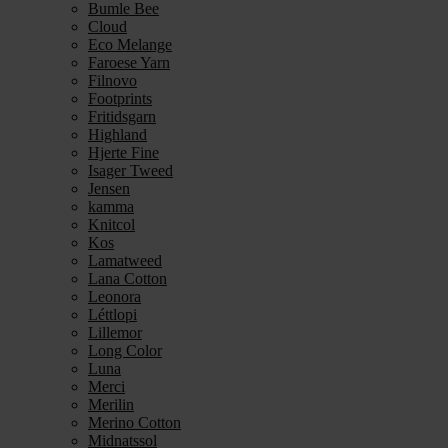
Bumle Bee
Cloud
Eco Melange
Faroese Yarn
Filnovo
Footprints
Fritidsgarn
Highland
Hjerte Fine
Isager Tweed
Jensen
kamma
Knitcol
Kos
Lamatweed
Lana Cotton
Leonora
Léttlopi
Lillemor
Long Color
Luna
Merci
Merilin
Merino Cotton
Midnatssol