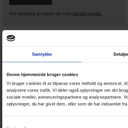
Ved tilmelding accepterer du vores
privatlivspolitik.
Yarn Every Wear
Samtykke
Detalje
Hvis du bøvler med noget eller ønsker ny inspiration, så skriv til
mig
,
eller kom forbi butikken på Vestergade 12 i Tønder. Så hjælper
jeg dig på vej.
Denne hjemmeside bruger cookies
Vestergade 12 6270, Tønder
Vi bruger cookies til at tilpasse vores indhold og annoncer, til 
60 51 96 50
analysere vores trafik. Vi deler også oplysninger om din br
post@yarneverywear.dk
sociale medier, annonceringspartnere og analysepartnere. V
CVR 43041649
oplysninger, du har givet dem, eller som de har indsamlet fra 
Facebook-f
Instagram
SERVICES
Samtykkevalg