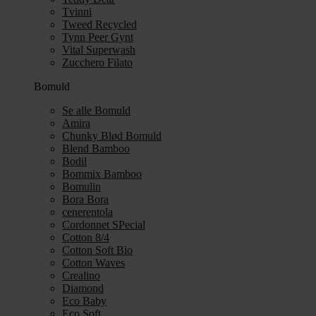
Tvinni
Tweed Recycled
Tynn Peer Gynt
Vital Superwash
Zucchero Filato
Bomuld
Se alle Bomuld
Amira
Chunky Blød Bomuld
Blend Bamboo
Bodil
Bommix Bamboo
Bomulin
Bora Bora
cenerentola
Cordonnet SPecial
Cotton 8/4
Cotton Soft Bio
Cotton Waves
Crealino
Diamond
Eco Baby
Eco Soft