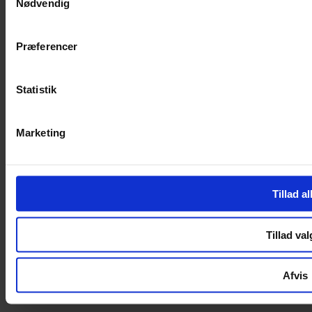
Nødvendig
Handelsbetingelser
Privatlivspolitik
Cookiepolitik
Præferencer
Handelsbetingelser
Privatlivspolitik
Cookiepolitik
Statistik
OM OS
Marketing
Om Yarn Every Wear
Om Yarn Every Wear
ÅBNINGSTIDER
Tillad al
Mandag – Fredag 10:00 – 17:30
Lørdag 10:00 – 14:00
Tillad val
Copyright © 2022.
Design & hosting by Webhuset Ballum ApS
Afvis