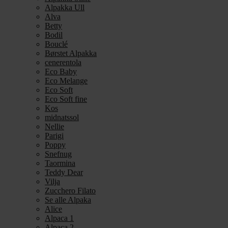
Alpakka Ull
Alva
Betty
Bodil
Bouclé
Børstet Alpakka
cenerentola
Eco Baby
Eco Melange
Eco Soft
Eco Soft fine
Kos
midnatssol
Nellie
Parigi
Poppy
Snefnug
Taormina
Teddy Dear
Vilja
Zucchero Filato
Se alle Alpaka
Alice
Alpaca 1
Alpaca 2