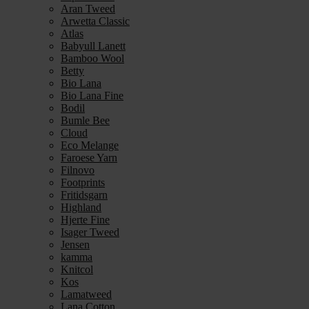
Aran Tweed
Arwetta Classic
Atlas
Babyull Lanett
Bamboo Wool
Betty
Bio Lana
Bio Lana Fine
Bodil
Bumle Bee
Cloud
Eco Melange
Faroese Yarn
Filnovo
Footprints
Fritidsgarn
Highland
Hjerte Fine
Isager Tweed
Jensen
kamma
Knitcol
Kos
Lamatweed
Lana Cotton