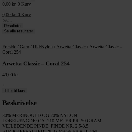
0,00
kr.
0
Kurv
0,00
kr.
0
Kurv
Search
...
Resultater
Se alle resultater
Forside
/
Garn
/
Uld/Nylon
/
Arwetta Classic
/ Arwetta Classic –
Coral 254
Arwetta Classic – Coral 254
49,00
kr.
Arwetta
Classic
Tilføj til kurv
-
Coral
Beskrivelse
254
antal
80% MERINOULD OG 20% NYLON
LØBELÆNGDE: CA. 210 METER PR. 50 GRAM
VEJLEDENDE PINDE: PINDE NR. 2.5-3,5
STRIKKEFASTHED: 28-32 MASKER = 10 CM