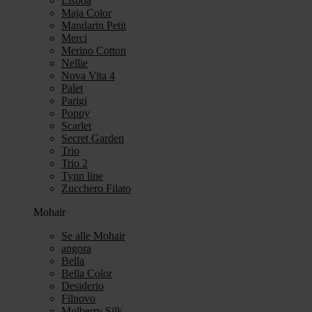
Lisboa
Maja Color
Mandarin Petit
Merci
Merino Cotton
Nellie
Nova Vita 4
Palet
Parigi
Poppy
Scarlet
Secret Garden
Trio
Trio 2
Tynn line
Zucchero Filato
Mohair
Se alle Mohair
angora
Bella
Bella Color
Desiderio
Filnovo
Mulberry Silk