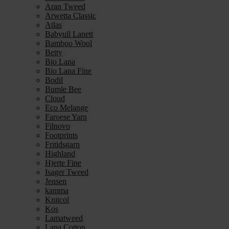
Aran Tweed
Arwetta Classic
Atlas
Babyull Lanett
Bamboo Wool
Betty
Bio Lana
Bio Lana Fine
Bodil
Bumle Bee
Cloud
Eco Melange
Faroese Yarn
Filnovo
Footprints
Fritidsgarn
Highland
Hjerte Fine
Isager Tweed
Jensen
kamma
Knitcol
Kos
Lamatweed
Lana Cotton