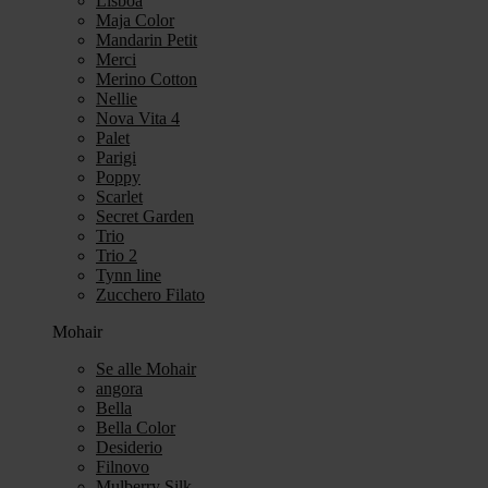
Lisboa
Maja Color
Mandarin Petit
Merci
Merino Cotton
Nellie
Nova Vita 4
Palet
Parigi
Poppy
Scarlet
Secret Garden
Trio
Trio 2
Tynn line
Zucchero Filato
Mohair
Se alle Mohair
angora
Bella
Bella Color
Desiderio
Filnovo
Mulberry Silk