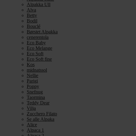
Alpakka Ull
Alva
Betty
Bodil
Bouclé
Børstet Alpakka
cenerentola
Eco Baby
Eco Melange
Eco Soft
Eco Soft fine
Kos
midnatssol
Nellie
Parigi
Poppy
Snefnug
Taormina
Teddy Dear
Vilja
Zucchero Filato
Se alle Alpaka
Alice
Alpaca 1
Alpaca 2