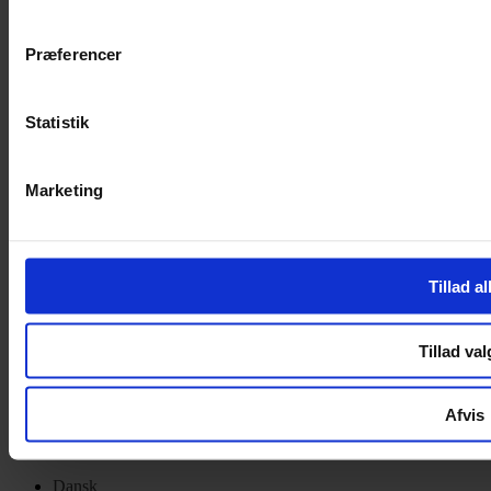
Privatlivspolitik
Cookiepolitik
Præferencer
Handelsbetingelser
Privatlivspolitik
Cookiepolitik
Statistik
OM OS
Marketing
Om Yarn Every Wear
Om Yarn Every Wear
ÅBNINGSTIDER
Tillad al
Mandag – Fredag 10:00 – 17:30
Lørdag 10:00 – 14:00
Tillad val
Copyright © 2022.
Design & hosting by Webhuset Ballum ApS
Afvis
Dansk