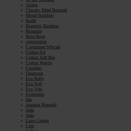
Amira
Chunky Blød Bomuld
Blend Bamboo
Bodil
Bommix Bamboo
Bomulin
Bora Bora
cenerentola
Cordonnet SPecial
Cotton 8/4
Cotton Soft Bio
Cotton Waves
Crealino
Diamond
Eco Baby
Eco Soft
Eco Vita
Footprints
Ida
Japansk Bomuld
Julie
Jutta
Lana Cotton
Line