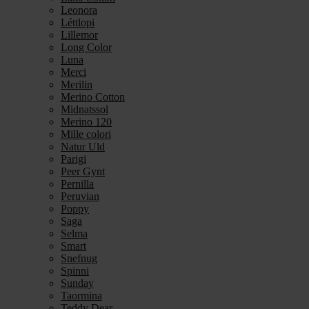
Leonora
Léttlopi
Lillemor
Long Color
Luna
Merci
Merilin
Merino Cotton
Midnatssol
Merino 120
Mille colori
Natur Uld
Parigi
Peer Gynt
Pernilla
Peruvian
Poppy
Saga
Selma
Smart
Snefnug
Spinni
Sunday
Taormina
Teddy Dear