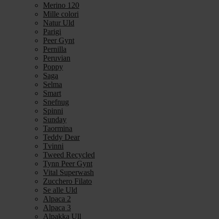
Merino 120
Mille colori
Natur Uld
Parigi
Peer Gynt
Pernilla
Peruvian
Poppy
Saga
Selma
Smart
Snefnug
Spinni
Sunday
Taormina
Teddy Dear
Tvinni
Tweed Recycled
Tynn Peer Gynt
Vital Superwash
Zucchero Filato
Se alle Uld
Alpaca 2
Alpaca 3
Alpakka Ull