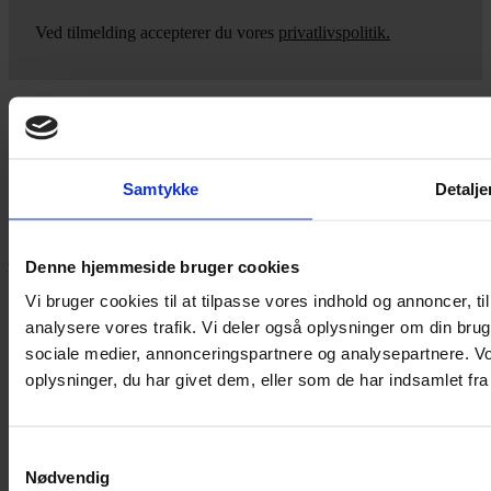
Ved tilmelding accepterer du vores
privatlivspolitik.
Yarn Every Wear
Samtykke
Detalje
Hvis du bøvler med noget eller ønsker ny inspiration, så skriv til
mig
,
eller kom forbi butikken på Vestergade 12 i Tønder. Så hjælper
jeg dig på vej.
Denne hjemmeside bruger cookies
Vestergade 12 6270, Tønder
Vi bruger cookies til at tilpasse vores indhold og annoncer, til 
60 51 96 50
analysere vores trafik. Vi deler også oplysninger om din br
post@yarneverywear.dk
CVR 43041649
sociale medier, annonceringspartnere og analysepartnere. V
oplysninger, du har givet dem, eller som de har indsamlet fra 
Facebook-f
Instagram
SERVICES
Samtykkevalg
Nødvendig
Handelsbetingelser