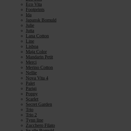
Eco Vita
Footprints
Ida
Japansk Bomuld
Julie
Jutta
Lana Cotton
Line
Lisboa
Maja Color
Mandarin Petit
Merci
Merino Cotton
Nellie
Nova Vita 4
Palet
Parigi
Poppy
Scarlet
Secret Garden
Trio
Trio 2
Tynn line
Zucchero Filato
Se alle Bomuld