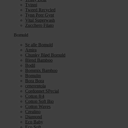
Tvinni
Tweed Recycled
Tynn Peer Gynt
Vital Superwash
Zucchero Filato
Bomuld
Se alle Bomuld
Amira
Chunky Blød Bomuld
Blend Bamboo
Bodil
Bommix Bamboo
Bomulin
Bora Bora
cenerentola
Cordonnet SPecial
Cotton 8/4
Cotton Soft Bio
Cotton Waves
Crealino
Diamond
Eco Baby
Eco Soft