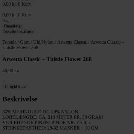
0,00
kr.
0
Kurv
0,00
kr.
0
Kurv
Search
...
Resultater
Se alle resultater
Forside
/
Garn
/
Uld/Nylon
/
Arwetta Classic
/ Arwetta Classic –
Thistle Flower 268
Arwetta Classic – Thistle Flower 268
49,00
kr.
Arwetta
Classic
Tilføj til kurv
-
Thistle
Beskrivelse
Flower
268
80% MERINOULD OG 20% NYLON
antal
LØBELÆNGDE: CA. 210 METER PR. 50 GRAM
VEJLEDENDE PINDE: PINDE NR. 2.5-3,5
STRIKKEFASTHED: 28-32 MASKER = 10 CM