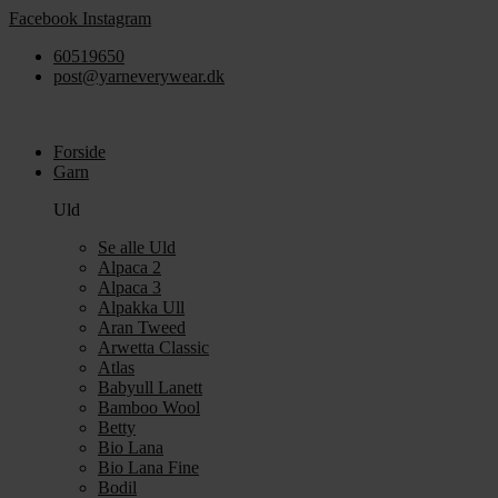
Videre
Facebook
Instagram
til
60519650
indhold
post@yarneverywear.dk
Forside
Garn
Uld
Se alle Uld
Alpaca 2
Alpaca 3
Alpakka Ull
Aran Tweed
Arwetta Classic
Atlas
Babyull Lanett
Bamboo Wool
Betty
Bio Lana
Bio Lana Fine
Bodil