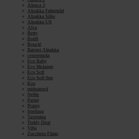
Alpaca 3
Alpakka Følgetråd
Alpakka Silke
Alpakka Ull
Alva
Betty
Bodil
Bouclé
Børstet Alpakka
cenerentola
Eco Baby
Eco Melange
Eco Soft
Eco Soft fine
Kos
midnatssol
Nellie
Parigi
Poppy
Snefnug
Taormina
Teddy Dear
Vilja
Zucchero Filato