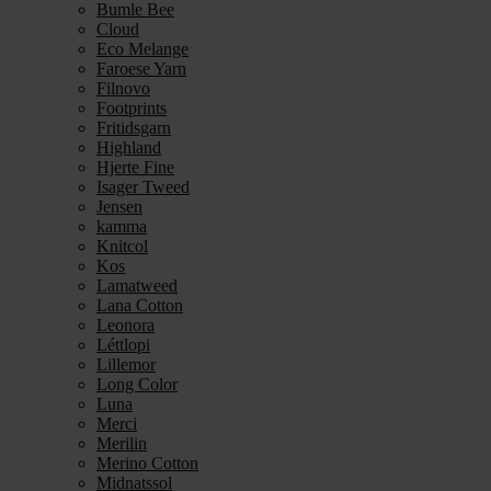
Bumle Bee
Cloud
Eco Melange
Faroese Yarn
Filnovo
Footprints
Fritidsgarn
Highland
Hjerte Fine
Isager Tweed
Jensen
kamma
Knitcol
Kos
Lamatweed
Lana Cotton
Leonora
Léttlopi
Lillemor
Long Color
Luna
Merci
Merilin
Merino Cotton
Midnatssol