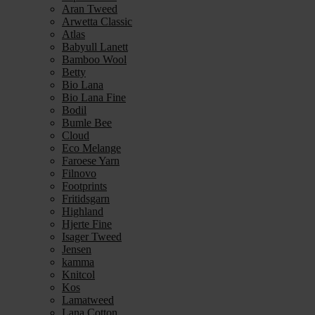
Aran Tweed
Arwetta Classic
Atlas
Babyull Lanett
Bamboo Wool
Betty
Bio Lana
Bio Lana Fine
Bodil
Bumle Bee
Cloud
Eco Melange
Faroese Yarn
Filnovo
Footprints
Fritidsgarn
Highland
Hjerte Fine
Isager Tweed
Jensen
kamma
Knitcol
Kos
Lamatweed
Lana Cotton