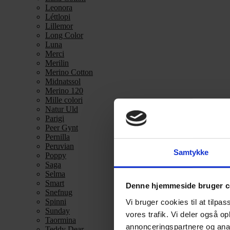
Leonora
Léttlopi
Lillemor
Long Color
Luna
Merci
Merilin
Merino Cotton
Midnatssol
Merino 120
Mille colori
Natur Uld
Parigi
Peer Gynt
Pernilla
Peruvian
Samtykke
Poppy
Saga
Selma
Smart
Denne hjemmeside bruger c
Snefnug
Spinni
Vi bruger cookies til at tilpas
Sunday
vores trafik. Vi deler også 
Taormina
annonceringspartnere og anal
Teddy Dear