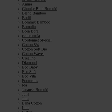
Amira
Chunky Blød Bomuld
Blend Bamboo
Bodil
Bommix Bamboo
Bomulin
Bora Bora
cenerentola
Cordonnet SPecial
Cotton 8/4
Cotton Soft Bio
Cotton Waves
Crealino
Diamond
Eco Baby
Eco Soft
Eco Vita
Footprints
Ida
Japansk Bomuld
Julie
Jutta
Lana Cotton
Line