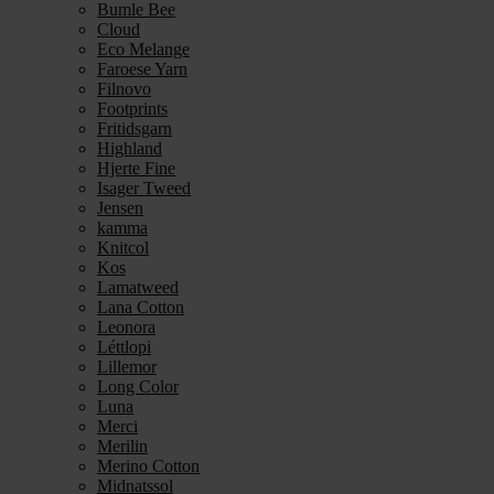
Bumle Bee
Cloud
Eco Melange
Faroese Yarn
Filnovo
Footprints
Fritidsgarn
Highland
Hjerte Fine
Isager Tweed
Jensen
kamma
Knitcol
Kos
Lamatweed
Lana Cotton
Leonora
Léttlopi
Lillemor
Long Color
Luna
Merci
Merilin
Merino Cotton
Midnatssol