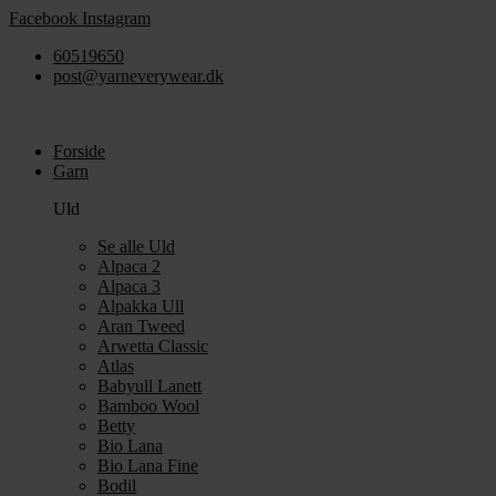
Videre
Facebook
Instagram
til
60519650
indhold
post@yarneverywear.dk
Forside
Garn
Uld
Se alle Uld
Alpaca 2
Alpaca 3
Alpakka Ull
Aran Tweed
Arwetta Classic
Atlas
Babyull Lanett
Bamboo Wool
Betty
Bio Lana
Bio Lana Fine
Bodil