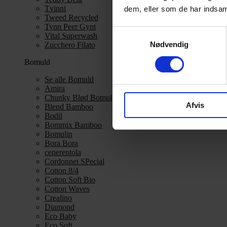
Tvinni
dem, eller som de har indsaml
Tweed Recycled
Tynn Peer Gynt
Samtykkevalg
Vital Superwash
Nødvendig
Zucchero Filato
Bomuld
Se alle Bomuld
Amira
Chunky Blød Bomuld
Afvis
Blend Bamboo
Bodil
Bommix Bamboo
Bomulin
Bora Bora
cenerentola
Cordonnet SPecial
Cotton 8/4
Cotton Soft Bio
Cotton Waves
Crealino
Diamond
Eco Baby
Eco Soft