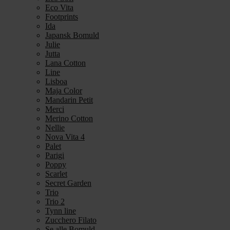
Eco Vita
Footprints
Ida
Japansk Bomuld
Julie
Jutta
Lana Cotton
Line
Lisboa
Maja Color
Mandarin Petit
Merci
Merino Cotton
Nellie
Nova Vita 4
Palet
Parigi
Poppy
Scarlet
Secret Garden
Trio
Trio 2
Tynn line
Zucchero Filato
Se alle Bomuld