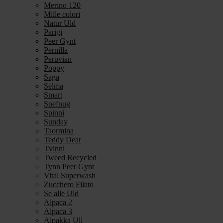
Merino 120
Mille colori
Natur Uld
Parigi
Peer Gynt
Pernilla
Peruvian
Poppy
Saga
Selma
Smart
Snefnug
Spinni
Sunday
Taormina
Teddy Dear
Tvinni
Tweed Recycled
Tynn Peer Gynt
Vital Superwash
Zucchero Filato
Se alle Uld
Alpaca 2
Alpaca 3
Alpakka Ull