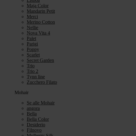
Lisboa
Maja Color
Mandarin Petit
Merci
Merino Cotton
Nellie
Nova Vita 4
Palet
Parigi
Poppy
Scarlet
Secret Garden
Trio
Trio 2
Tynn line
Zucchero Filato
Mohair
Se alle Mohair
angora
Bella
Bella Color
Desiderio
Filnovo
Mulberry Silk