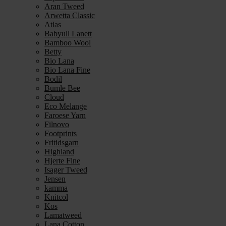
Aran Tweed
Arwetta Classic
Atlas
Babyull Lanett
Bamboo Wool
Betty
Bio Lana
Bio Lana Fine
Bodil
Bumle Bee
Cloud
Eco Melange
Faroese Yarn
Filnovo
Footprints
Fritidsgarn
Highland
Hjerte Fine
Isager Tweed
Jensen
kamma
Knitcol
Kos
Lamatweed
Lana Cotton