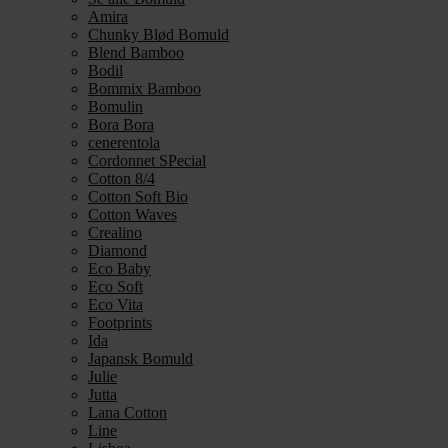
Amira
Chunky Blød Bomuld
Blend Bamboo
Bodil
Bommix Bamboo
Bomulin
Bora Bora
cenerentola
Cordonnet SPecial
Cotton 8/4
Cotton Soft Bio
Cotton Waves
Crealino
Diamond
Eco Baby
Eco Soft
Eco Vita
Footprints
Ida
Japansk Bomuld
Julie
Jutta
Lana Cotton
Line