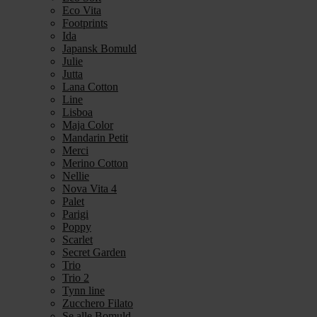
Eco Vita
Footprints
Ida
Japansk Bomuld
Julie
Jutta
Lana Cotton
Line
Lisboa
Maja Color
Mandarin Petit
Merci
Merino Cotton
Nellie
Nova Vita 4
Palet
Parigi
Poppy
Scarlet
Secret Garden
Trio
Trio 2
Tynn line
Zucchero Filato
Se alle Bomuld