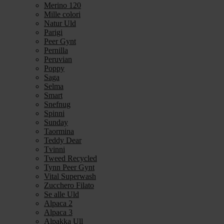
Merino 120
Mille colori
Natur Uld
Parigi
Peer Gynt
Pernilla
Peruvian
Poppy
Saga
Selma
Smart
Snefnug
Spinni
Sunday
Taormina
Teddy Dear
Tvinni
Tweed Recycled
Tynn Peer Gynt
Vital Superwash
Zucchero Filato
Se alle Uld
Alpaca 2
Alpaca 3
Alpakka Ull