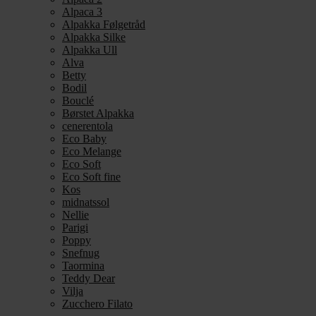
Alpaca 3
Alpakka Følgetråd
Alpakka Silke
Alpakka Ull
Alva
Betty
Bodil
Bouclé
Børstet Alpakka
cenerentola
Eco Baby
Eco Melange
Eco Soft
Eco Soft fine
Kos
midnatssol
Nellie
Parigi
Poppy
Snefnug
Taormina
Teddy Dear
Vilja
Zucchero Filato