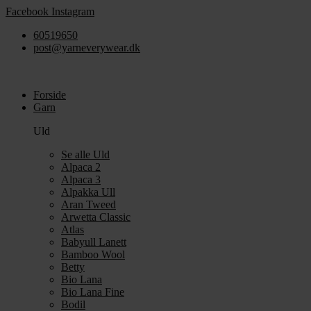
Videre
Facebook
Instagram
til
60519650
indhold
post@yarneverywear.dk
Forside
Garn
Uld
Se alle Uld
Alpaca 2
Alpaca 3
Alpakka Ull
Aran Tweed
Arwetta Classic
Atlas
Babyull Lanett
Bamboo Wool
Betty
Bio Lana
Bio Lana Fine
Bodil