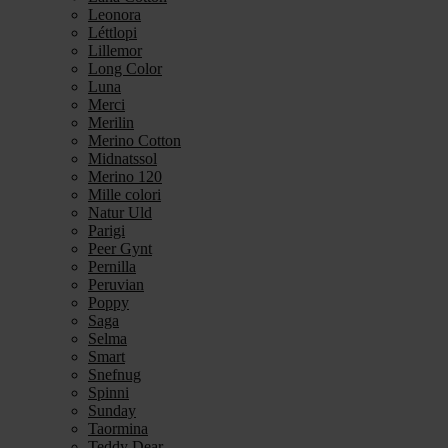
Leonora
Léttlopi
Lillemor
Long Color
Luna
Merci
Merilin
Merino Cotton
Midnatssol
Merino 120
Mille colori
Natur Uld
Parigi
Peer Gynt
Pernilla
Peruvian
Poppy
Saga
Selma
Smart
Snefnug
Spinni
Sunday
Taormina
Teddy Dear