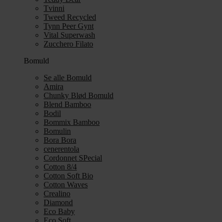
Tvinni
Tweed Recycled
Tynn Peer Gynt
Vital Superwash
Zucchero Filato
Bomuld
Se alle Bomuld
Amira
Chunky Blød Bomuld
Blend Bamboo
Bodil
Bommix Bamboo
Bomulin
Bora Bora
cenerentola
Cordonnet SPecial
Cotton 8/4
Cotton Soft Bio
Cotton Waves
Crealino
Diamond
Eco Baby
Eco Soft