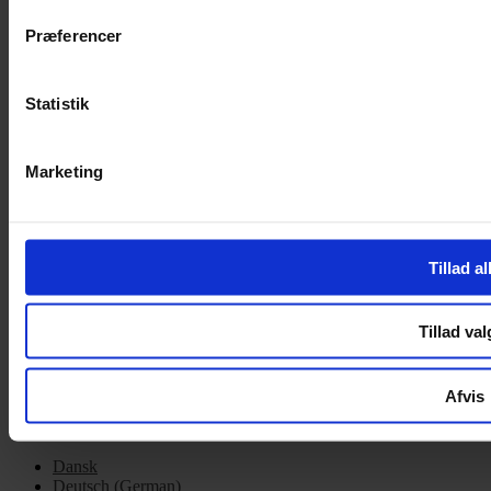
Cookiepolitik
Præferencer
Handelsbetingelser
Privatlivspolitik
Cookiepolitik
Statistik
OM OS
Marketing
Om Yarn Every Wear
Om Yarn Every Wear
ÅBNINGSTIDER
Tillad al
Mandag – Fredag 10:00 – 17:30
Lørdag 10:00 – 14:00
Tillad val
Copyright © 2022.
Design & hosting by Webhuset Ballum ApS
Afvis
Dansk
Deutsch
(
German
)