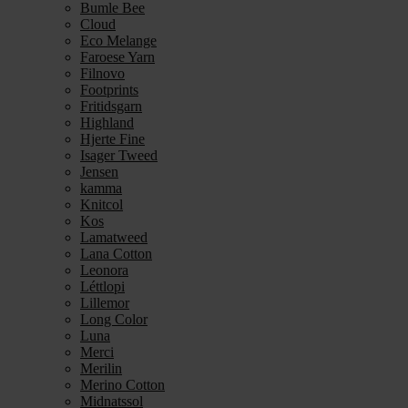
Bumle Bee
Cloud
Eco Melange
Faroese Yarn
Filnovo
Footprints
Fritidsgarn
Highland
Hjerte Fine
Isager Tweed
Jensen
kamma
Knitcol
Kos
Lamatweed
Lana Cotton
Leonora
Léttlopi
Lillemor
Long Color
Luna
Merci
Merilin
Merino Cotton
Midnatssol