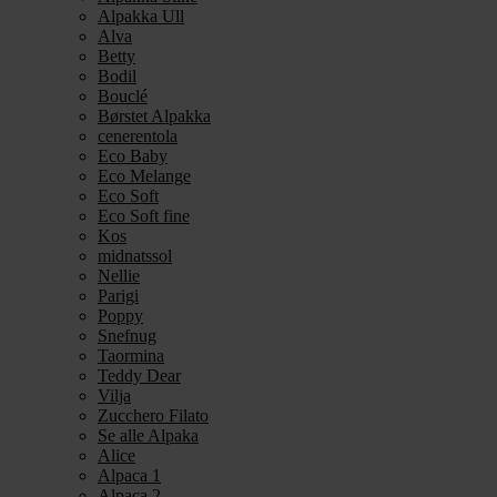
Alpakka Ull
Alva
Betty
Bodil
Bouclé
Børstet Alpakka
cenerentola
Eco Baby
Eco Melange
Eco Soft
Eco Soft fine
Kos
midnatssol
Nellie
Parigi
Poppy
Snefnug
Taormina
Teddy Dear
Vilja
Zucchero Filato
Se alle Alpaka
Alice
Alpaca 1
Alpaca 2