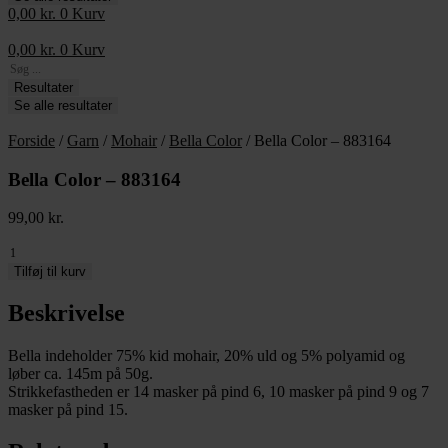
0,00
kr.
0
Kurv
0,00
kr.
0
Kurv
Search
...
Resultater
Se alle resultater
Forside
/
Garn
/
Mohair
/
Bella Color
/ Bella Color – 883164
Bella Color – 883164
99,00
kr.
Bella
Color
Tilføj til kurv
-
883164
Beskrivelse
antal
Bella indeholder 75% kid mohair, 20% uld og 5% polyamid og
løber ca. 145m på 50g.
Strikkefastheden er 14 masker på pind 6, 10 masker på pind 9 og 7
masker på pind 15.