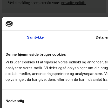
Ved tilmelding accepterer du vores
privatlivspolitik.
Yarn Every Wear
Samtykke
Detalje
Hvis du bøvler med noget eller ønsker ny inspiration, så skriv til
mig
,
eller kom forbi butikken på Vestergade 12 i Tønder. Så hjælper
jeg dig på vej.
Denne hjemmeside bruger cookies
Vestergade 12 6270, Tønder
Vi bruger cookies til at tilpasse vores indhold og annoncer, til 
60 51 96 50
analysere vores trafik. Vi deler også oplysninger om din br
post@yarneverywear.dk
CVR 43041649
sociale medier, annonceringspartnere og analysepartnere. V
oplysninger, du har givet dem, eller som de har indsamlet fra 
Facebook-f
Instagram
SERVICES
Samtykkevalg
Nødvendig
Handelsbetingelser
Privatlivspolitik