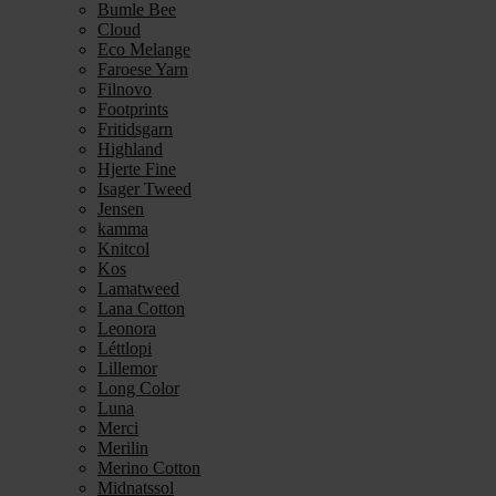
Bumle Bee
Cloud
Eco Melange
Faroese Yarn
Filnovo
Footprints
Fritidsgarn
Highland
Hjerte Fine
Isager Tweed
Jensen
kamma
Knitcol
Kos
Lamatweed
Lana Cotton
Leonora
Léttlopi
Lillemor
Long Color
Luna
Merci
Merilin
Merino Cotton
Midnatssol