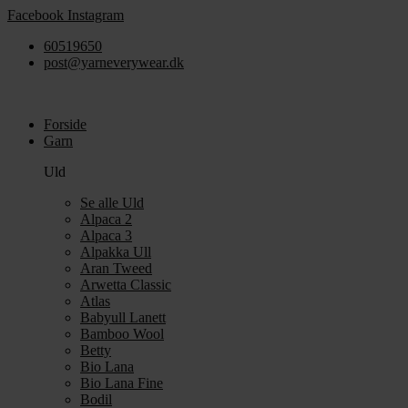
Videre
Facebook
Instagram
til
60519650
indhold
post@yarneverywear.dk
Forside
Garn
Uld
Se alle Uld
Alpaca 2
Alpaca 3
Alpakka Ull
Aran Tweed
Arwetta Classic
Atlas
Babyull Lanett
Bamboo Wool
Betty
Bio Lana
Bio Lana Fine
Bodil