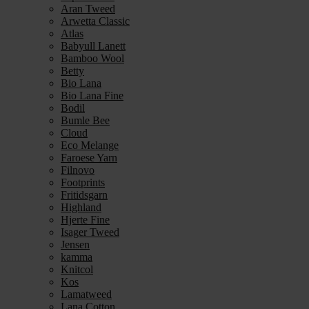
Aran Tweed
Arwetta Classic
Atlas
Babyull Lanett
Bamboo Wool
Betty
Bio Lana
Bio Lana Fine
Bodil
Bumle Bee
Cloud
Eco Melange
Faroese Yarn
Filnovo
Footprints
Fritidsgarn
Highland
Hjerte Fine
Isager Tweed
Jensen
kamma
Knitcol
Kos
Lamatweed
Lana Cotton