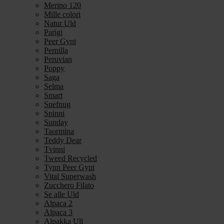
Merino 120
Mille colori
Natur Uld
Parigi
Peer Gynt
Pernilla
Peruvian
Poppy
Saga
Selma
Smart
Snefnug
Spinni
Sunday
Taormina
Teddy Dear
Tvinni
Tweed Recycled
Tynn Peer Gynt
Vital Superwash
Zucchero Filato
Se alle Uld
Alpaca 2
Alpaca 3
Alpakka Ull