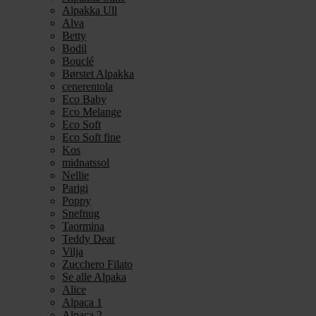
Alpakka Ull
Alva
Betty
Bodil
Bouclé
Børstet Alpakka
cenerentola
Eco Baby
Eco Melange
Eco Soft
Eco Soft fine
Kos
midnatssol
Nellie
Parigi
Poppy
Snefnug
Taormina
Teddy Dear
Vilja
Zucchero Filato
Se alle Alpaka
Alice
Alpaca 1
Alpaca 2