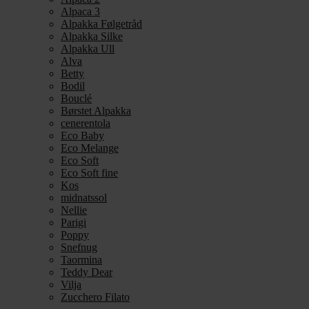
Alpaca 3
Alpakka Følgetråd
Alpakka Silke
Alpakka Ull
Alva
Betty
Bodil
Bouclé
Børstet Alpakka
cenerentola
Eco Baby
Eco Melange
Eco Soft
Eco Soft fine
Kos
midnatssol
Nellie
Parigi
Poppy
Snefnug
Taormina
Teddy Dear
Vilja
Zucchero Filato