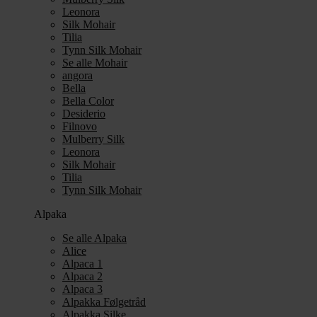
Leonora
Silk Mohair
Tilia
Tynn Silk Mohair
Se alle Mohair
angora
Bella
Bella Color
Desiderio
Filnovo
Mulberry Silk
Leonora
Silk Mohair
Tilia
Tynn Silk Mohair
Alpaka
Se alle Alpaka
Alice
Alpaca 1
Alpaca 2
Alpaca 3
Alpakka Følgetråd
Alpakka Silke