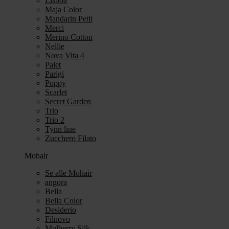
Lisboa
Maja Color
Mandarin Petit
Merci
Merino Cotton
Nellie
Nova Vita 4
Palet
Parigi
Poppy
Scarlet
Secret Garden
Trio
Trio 2
Tynn line
Zucchero Filato
Mohair
Se alle Mohair
angora
Bella
Bella Color
Desiderio
Filnovo
Mulberry Silk