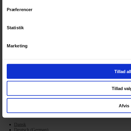
Cookiepolitik
Præferencer
Handelsbetingelser
Privatlivspolitik
Cookiepolitik
Statistik
OM OS
Marketing
Om Yarn Every Wear
Om Yarn Every Wear
ÅBNINGSTIDER
Tillad al
Mandag – Fredag 10:00 – 17:30
Lørdag 10:00 – 14:00
Tillad val
Copyright © 2022.
Design & hosting by Webhuset Ballum ApS
Afvis
Dansk
Deutsch
(
German
)