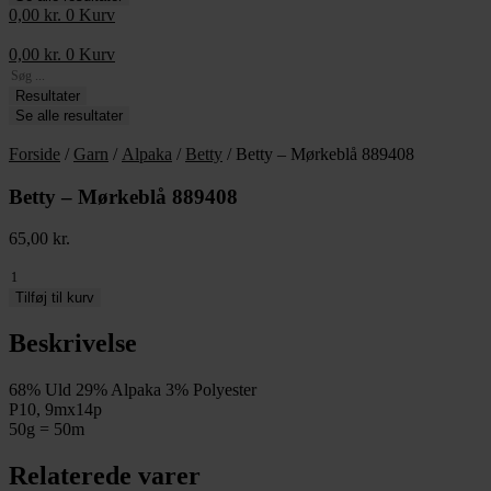
0,00
kr.
0
Kurv
0,00
kr.
0
Kurv
Search
...
Resultater
Se alle resultater
Forside
/
Garn
/
Alpaka
/
Betty
/ Betty – Mørkeblå 889408
Betty – Mørkeblå 889408
65,00
kr.
Betty
-
Tilføj til kurv
Mørkeblå
889408
Beskrivelse
antal
68% Uld 29% Alpaka 3% Polyester
P10, 9mx14p
50g = 50m
Relaterede varer