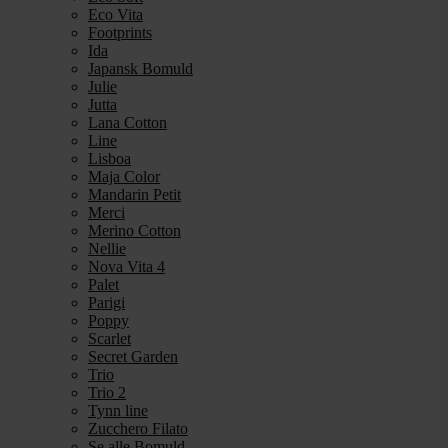
Eco Vita
Footprints
Ida
Japansk Bomuld
Julie
Jutta
Lana Cotton
Line
Lisboa
Maja Color
Mandarin Petit
Merci
Merino Cotton
Nellie
Nova Vita 4
Palet
Parigi
Poppy
Scarlet
Secret Garden
Trio
Trio 2
Tynn line
Zucchero Filato
Se alle Bomuld