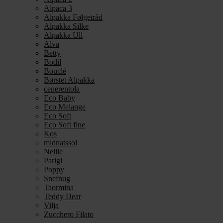
Alpaca 3
Alpakka Følgetråd
Alpakka Silke
Alpakka Ull
Alva
Betty
Bodil
Bouclé
Børstet Alpakka
cenerentola
Eco Baby
Eco Melange
Eco Soft
Eco Soft fine
Kos
midnatssol
Nellie
Parigi
Poppy
Snefnug
Taormina
Teddy Dear
Vilja
Zucchero Filato