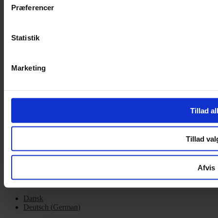
Præferencer
Handelsbetingelser
Privatlivspolitik
Cookiepolitik
Statistik
OM OS
Om Yarn Every Wear
Marketing
Om Yarn Every Wear
ÅBNINGSTIDER
Tillad al
Mandag – Fredag 10:00 – 17:30
Lørdag 10:00 – 14:00
Tillad val
Copyright © 2022.
Design & hosting by Webhuset Ballum ApS
Afvis
Dansk
Deutsch
(
German
)