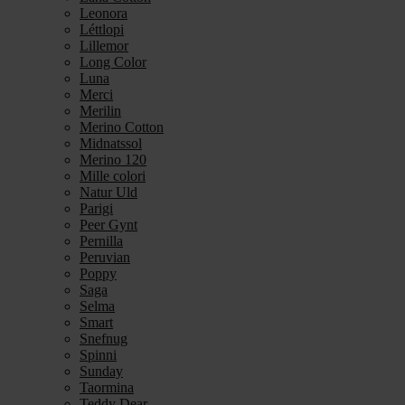
Leonora
Léttlopi
Lillemor
Long Color
Luna
Merci
Merilin
Merino Cotton
Midnatssol
Merino 120
Mille colori
Natur Uld
Parigi
Peer Gynt
Pernilla
Peruvian
Poppy
Saga
Selma
Smart
Snefnug
Spinni
Sunday
Taormina
Teddy Dear