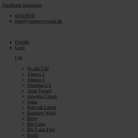
Videre
Facebook
Instagram
til
60519650
indhold
post@yarneverywear.dk
Forside
Garn
Uld
Se alle Uld
Alpaca 2
Alpaca 3
Alpakka Ull
Aran Tweed
Arwetta Classic
Atlas
Babyull Lanett
Bamboo Wool
Betty
Bio Lana
Bio Lana Fine
Bodil