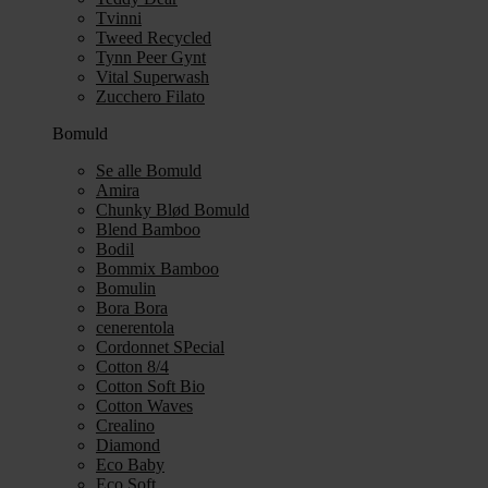
Tvinni
Tweed Recycled
Tynn Peer Gynt
Vital Superwash
Zucchero Filato
Bomuld
Se alle Bomuld
Amira
Chunky Blød Bomuld
Blend Bamboo
Bodil
Bommix Bamboo
Bomulin
Bora Bora
cenerentola
Cordonnet SPecial
Cotton 8/4
Cotton Soft Bio
Cotton Waves
Crealino
Diamond
Eco Baby
Eco Soft