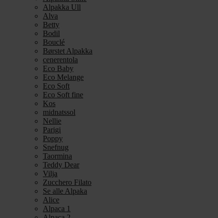
Alpakka Ull
Alva
Betty
Bodil
Bouclé
Børstet Alpakka
cenerentola
Eco Baby
Eco Melange
Eco Soft
Eco Soft fine
Kos
midnatssol
Nellie
Parigi
Poppy
Snefnug
Taormina
Teddy Dear
Vilja
Zucchero Filato
Se alle Alpaka
Alice
Alpaca 1
Alpaca 2