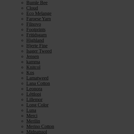
Bumle Bee
Cloud
Eco Melange
Faroese Yarn
Filnovo
Footprints
Fritidsgarn
Highland
Hjerte Fine
Isager Tweed
Jensen
kamma
Knitcol
Kos
Lamatweed
Lana Cotton
Leonora
Léttlopi
Lillemor
Long Color
Luna
Merci
Merilin
Merino Cotton
Midnatssol