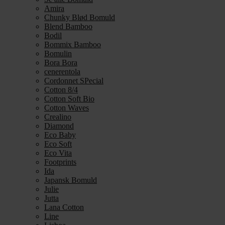
Amira
Chunky Blød Bomuld
Blend Bamboo
Bodil
Bommix Bamboo
Bomulin
Bora Bora
cenerentola
Cordonnet SPecial
Cotton 8/4
Cotton Soft Bio
Cotton Waves
Crealino
Diamond
Eco Baby
Eco Soft
Eco Vita
Footprints
Ida
Japansk Bomuld
Julie
Jutta
Lana Cotton
Line