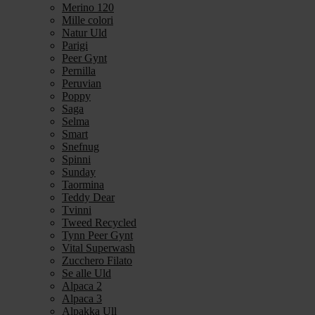
Merino 120
Mille colori
Natur Uld
Parigi
Peer Gynt
Pernilla
Peruvian
Poppy
Saga
Selma
Smart
Snefnug
Spinni
Sunday
Taormina
Teddy Dear
Tvinni
Tweed Recycled
Tynn Peer Gynt
Vital Superwash
Zucchero Filato
Se alle Uld
Alpaca 2
Alpaca 3
Alpakka Ull