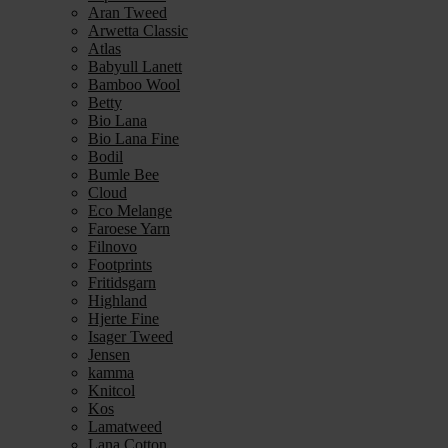
Aran Tweed
Arwetta Classic
Atlas
Babyull Lanett
Bamboo Wool
Betty
Bio Lana
Bio Lana Fine
Bodil
Bumle Bee
Cloud
Eco Melange
Faroese Yarn
Filnovo
Footprints
Fritidsgarn
Highland
Hjerte Fine
Isager Tweed
Jensen
kamma
Knitcol
Kos
Lamatweed
Lana Cotton