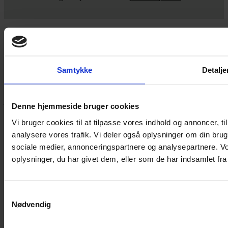
Yarn Every Wear
Samtykke
Detalje
Hvis du bøvler med noget eller ønsker ny inspiration, så skriv til
mig
,
eller kom forbi butikken på Vestergade 12 i Tønder. Så hjælper
jeg dig på vej.
Denne hjemmeside bruger cookies
Vestergade 12 6270, Tønder
Vi bruger cookies til at tilpasse vores indhold og annoncer, til 
60 51 96 50
analysere vores trafik. Vi deler også oplysninger om din br
post@yarneverywear.dk
CVR 43041649
sociale medier, annonceringspartnere og analysepartnere. V
oplysninger, du har givet dem, eller som de har indsamlet fra 
Facebook-f
Instagram
SERVICES
Samtykkevalg
Handelsbetingelser
Nødvendig
Privatlivspolitik
Cookiepolitik