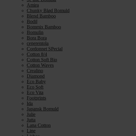
Amira
Chunky Blød Bomuld
Blend Bamboo
Bodil
Bommix Bamboo
Bomulin
Bora Bora
cenerentola
Cordonnet SPecial
Cotton 8/4
Cotton Soft Bio
Cotton Waves
Crealino
Diamond
Eco Baby
Eco Soft
Eco Vita
Footprints
Ida
Japansk Bomuld
Julie
Jutta
Lana Cotton
Line