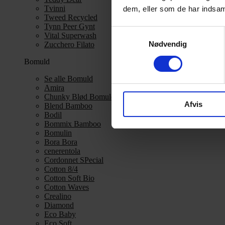
Tvinni
dem, eller som de har indsaml
Tweed Recycled
Tynn Peer Gynt
Samtykkevalg
Vital Superwash
Nødvendig
Zucchero Filato
Bomuld
Se alle Bomuld
Amira
Chunky Blød Bomuld
Afvis
Blend Bamboo
Bodil
Bommix Bamboo
Bomulin
Bora Bora
cenerentola
Cordonnet SPecial
Cotton 8/4
Cotton Soft Bio
Cotton Waves
Crealino
Diamond
Eco Baby
Eco Soft