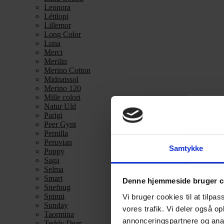
Leonora
Léttlopi
Lillemor
Long Color
Luna
Merci
Merilin
Merino Cotton
Midnatssol
Merino 120
Mille colori
Natur Uld
Parigi
Peer Gynt
Pernilla
Peruvian
Samtykke
Poppy
Saga
Selma
Smart
Denne hjemmeside bruger c
Snefnug
Spinni
Vi bruger cookies til at tilpas
Sunday
vores trafik. Vi deler også 
Taormina
annonceringspartnere og anal
Teddy Dear