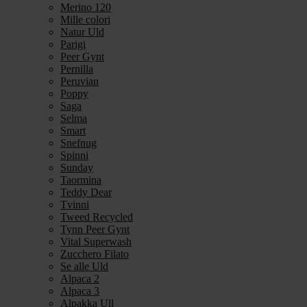
Merino 120
Mille colori
Natur Uld
Parigi
Peer Gynt
Pernilla
Peruvian
Poppy
Saga
Selma
Smart
Snefnug
Spinni
Sunday
Taormina
Teddy Dear
Tvinni
Tweed Recycled
Tynn Peer Gynt
Vital Superwash
Zucchero Filato
Se alle Uld
Alpaca 2
Alpaca 3
Alpakka Ull