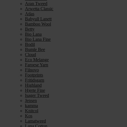
Aran Tweed
Arwetta Classic
Atlas
Babyull Lanett
Bamboo Wool
Betty
Bio Lana
Bio Lana Fine
Bodil
Bumle Bee
Cloud
Eco Melange
Faroese Yarn
Filnovo
Footprints
Fritidsgarn
Highland
Hjerte Fine
Isager Tweed
Jensen
kamma
Knitcol
Kos
Lamatweed
Lana Cotton