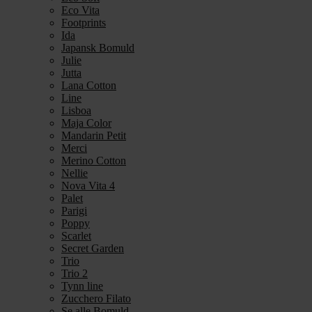
Eco Vita
Footprints
Ida
Japansk Bomuld
Julie
Jutta
Lana Cotton
Line
Lisboa
Maja Color
Mandarin Petit
Merci
Merino Cotton
Nellie
Nova Vita 4
Palet
Parigi
Poppy
Scarlet
Secret Garden
Trio
Trio 2
Tynn line
Zucchero Filato
Se alle Bomuld