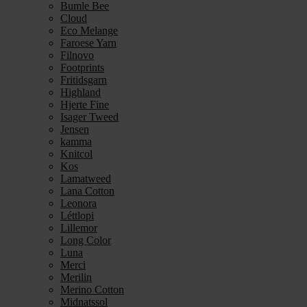
Bumle Bee
Cloud
Eco Melange
Faroese Yarn
Filnovo
Footprints
Fritidsgarn
Highland
Hjerte Fine
Isager Tweed
Jensen
kamma
Knitcol
Kos
Lamatweed
Lana Cotton
Leonora
Léttlopi
Lillemor
Long Color
Luna
Merci
Merilin
Merino Cotton
Midnatssol