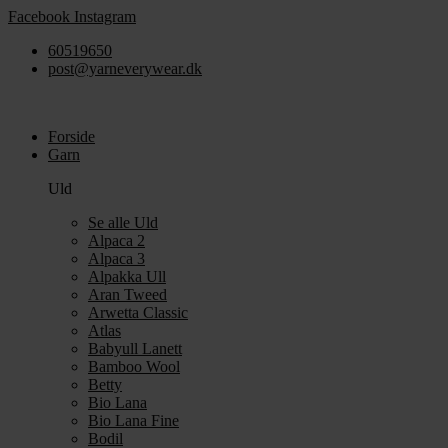
Videre
Facebook
Instagram
til
60519650
indhold
post@yarneverywear.dk
Forside
Garn
Uld
Se alle Uld
Alpaca 2
Alpaca 3
Alpakka Ull
Aran Tweed
Arwetta Classic
Atlas
Babyull Lanett
Bamboo Wool
Betty
Bio Lana
Bio Lana Fine
Bodil