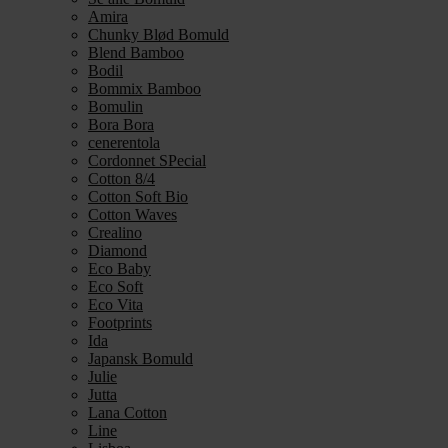
Amira
Chunky Blød Bomuld
Blend Bamboo
Bodil
Bommix Bamboo
Bomulin
Bora Bora
cenerentola
Cordonnet SPecial
Cotton 8/4
Cotton Soft Bio
Cotton Waves
Crealino
Diamond
Eco Baby
Eco Soft
Eco Vita
Footprints
Ida
Japansk Bomuld
Julie
Jutta
Lana Cotton
Line