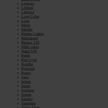
Leonora
Léttlopi
Lillemor
Long Color
Luna
Merci
Merilin
Merino Cotton
Midnatssol
Merino 120
Mille colori
Natur Uld
Parigi
Peer Gynt
Pernilla
Peruvian
Poppy
Saga
Selma
Smart
Snefnug
Spinni
Sunday
Taormina
Teddy Dear