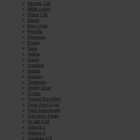
Merino 120
Mille colori
Natur Uld
Parigi
Peer Gynt
Pernilla
Peruvian
Poppy
Saga
Selma
Smart
Snefnug
Spinni
Sunday
Taormina
Teddy Dear
Tvinni
Tweed Recycled
Tynn Peer Gynt
Vital Superwash
Zucchero Filato
Se alle Uld
Alpaca 2
Alpaca 3
Alpakka Ull