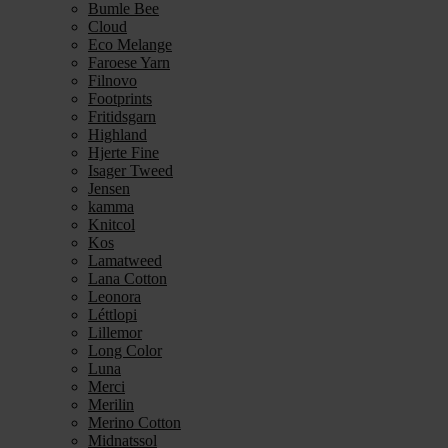
Bumle Bee
Cloud
Eco Melange
Faroese Yarn
Filnovo
Footprints
Fritidsgarn
Highland
Hjerte Fine
Isager Tweed
Jensen
kamma
Knitcol
Kos
Lamatweed
Lana Cotton
Leonora
Léttlopi
Lillemor
Long Color
Luna
Merci
Merilin
Merino Cotton
Midnatssol