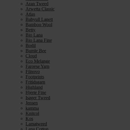
Aran Tweed
Arwetta Classic
Atlas
Babyull Lanett
Bamboo Wool
Betty
Bio Lana
Bio Lana Fine
Bodil
Bumle Bee
Cloud
Eco Melange
Faroese Yarn
Filnovo
Footprints
Fritidsgarn
Highland
Hjerte Fine
Isager Tweed
Jensen
kamma
Knitcol
Kos
Lamatweed
Lana Cotton