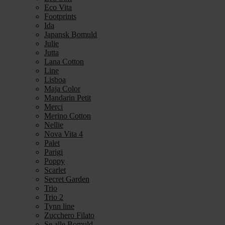
Eco Vita
Footprints
Ida
Japansk Bomuld
Julie
Jutta
Lana Cotton
Line
Lisboa
Maja Color
Mandarin Petit
Merci
Merino Cotton
Nellie
Nova Vita 4
Palet
Parigi
Poppy
Scarlet
Secret Garden
Trio
Trio 2
Tynn line
Zucchero Filato
Se alle Bomuld