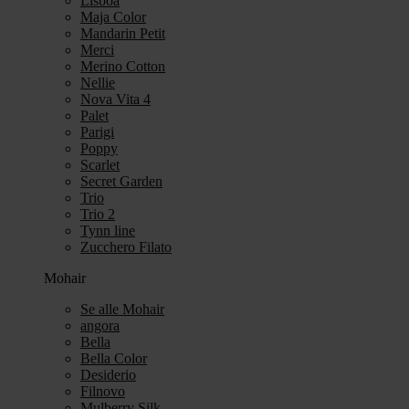
Lisboa
Maja Color
Mandarin Petit
Merci
Merino Cotton
Nellie
Nova Vita 4
Palet
Parigi
Poppy
Scarlet
Secret Garden
Trio
Trio 2
Tynn line
Zucchero Filato
Mohair
Se alle Mohair
angora
Bella
Bella Color
Desiderio
Filnovo
Mulberry Silk