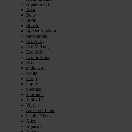
Alpakka Ull
Alva
Betty
Bodil
Bouclé
Børstet Alpakka
cenerentola
Eco Baby
Eco Melange
Eco Soft
Eco Soft fine
Kos
midnatssol
Nellie
Parigi
Poppy
Snefnug
Taormina
Teddy Dear
Vilja
Zucchero Filato
Se alle Alpaka
Alice
Alpaca 1
Alpaca 2