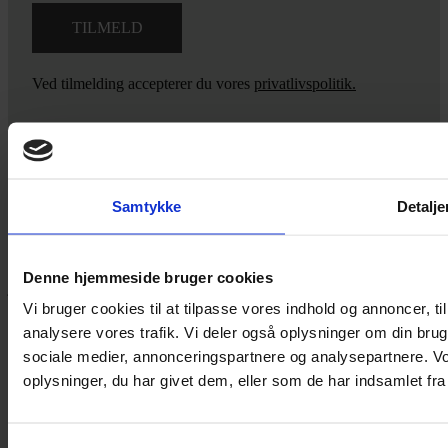
Ved tilmelding accepterer du vores
privatlivspolitik.
Yarn Every Wear
Samtykke
Detalje
Hvis du bøvler med noget eller ønsker ny inspiration, så skriv til
mig
,
eller kom forbi butikken på Vestergade 12 i Tønder. Så hjælper
Denne hjemmeside bruger cookies
jeg dig på vej.
Vi bruger cookies til at tilpasse vores indhold og annoncer, til 
Vestergade 12 6270, Tønder
analysere vores trafik. Vi deler også oplysninger om din br
60 51 96 50
sociale medier, annonceringspartnere og analysepartnere. V
post@yarneverywear.dk
CVR 43041649
oplysninger, du har givet dem, eller som de har indsamlet fra 
Facebook-f
Instagram