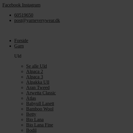
Videre
Facebook
Instagram
til
60519650
indhold
post@yarneverywear.dk
Forside
Garn
Uld
Se alle Uld
Alpaca 2
Alpaca 3
Alpakka Ull
Aran Tweed
Arwetta Classic
Atlas
Babyull Lanett
Bamboo Wool
Betty
Bio Lana
Bio Lana Fine
Bodil