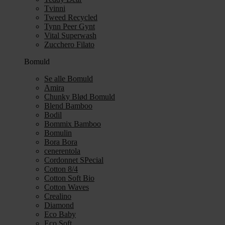
Tvinni
Tweed Recycled
Tynn Peer Gynt
Vital Superwash
Zucchero Filato
Bomuld
Se alle Bomuld
Amira
Chunky Blød Bomuld
Blend Bamboo
Bodil
Bommix Bamboo
Bomulin
Bora Bora
cenerentola
Cordonnet SPecial
Cotton 8/4
Cotton Soft Bio
Cotton Waves
Crealino
Diamond
Eco Baby
Eco Soft