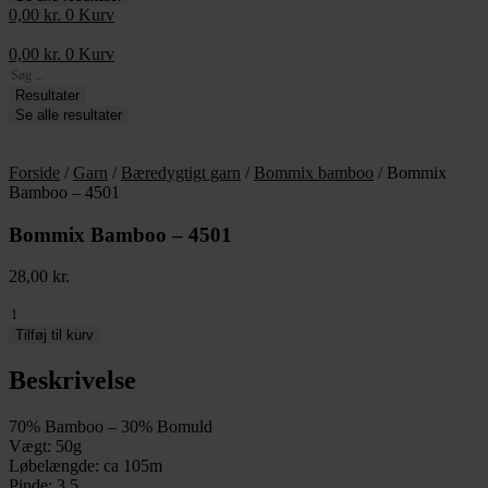
0,00
kr.
0
Kurv
0,00
kr.
0
Kurv
Search
...
Resultater
Se alle resultater
Forside
/
Garn
/
Bæredygtigt garn
/
Bommix bamboo
/ Bommix
Bamboo – 4501
Bommix Bamboo – 4501
28,00
kr.
Bommix
Bamboo
Tilføj til kurv
-
4501
Beskrivelse
antal
70% Bamboo – 30% Bomuld
Vægt: 50g
Løbelængde: ca 105m
Pinde: 3,5