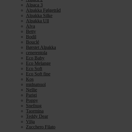
Alpaca 3
Alpakka Følgetråd
Alpakka Silke
Alpakka Ull
Alva
Betty
Bodil
Bouclé
Børstet Alpakka
cenerentola
Eco Baby
Eco Melange
Eco Soft
Eco Soft fine
Kos
midnatssol
Nellie
Parigi
Poppy
Snefnug
Taormina
Teddy Dear
Vilja
Zucchero Filato