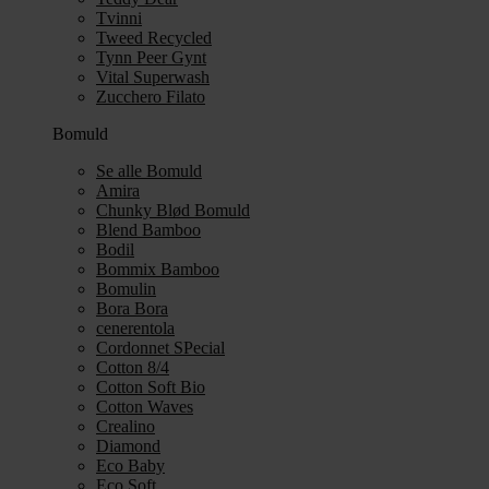
Tvinni
Tweed Recycled
Tynn Peer Gynt
Vital Superwash
Zucchero Filato
Bomuld
Se alle Bomuld
Amira
Chunky Blød Bomuld
Blend Bamboo
Bodil
Bommix Bamboo
Bomulin
Bora Bora
cenerentola
Cordonnet SPecial
Cotton 8/4
Cotton Soft Bio
Cotton Waves
Crealino
Diamond
Eco Baby
Eco Soft