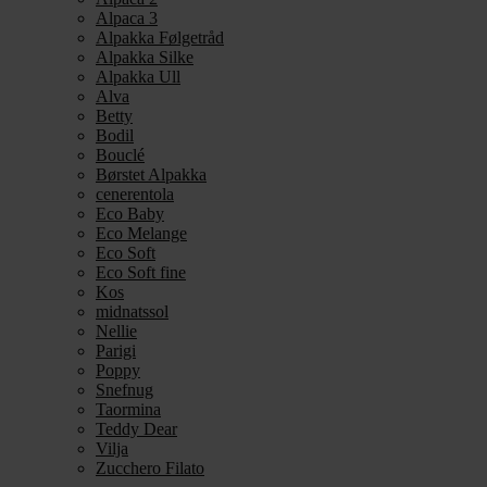
Alpaca 3
Alpakka Følgetråd
Alpakka Silke
Alpakka Ull
Alva
Betty
Bodil
Bouclé
Børstet Alpakka
cenerentola
Eco Baby
Eco Melange
Eco Soft
Eco Soft fine
Kos
midnatssol
Nellie
Parigi
Poppy
Snefnug
Taormina
Teddy Dear
Vilja
Zucchero Filato