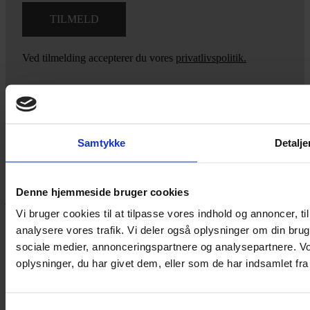
Ved tilmelding accepterer du vores
privatlivspolitik.
Yarn Every Wear
Samtykke
Detalje
Hvis du bøvler med noget eller ønsker ny inspiration, så skriv til
mig
,
eller kom forbi butikken på Vestergade 12 i Tønder. Så hjælper
Denne hjemmeside bruger cookies
jeg dig på vej.
Vi bruger cookies til at tilpasse vores indhold og annoncer, til 
Vestergade 12 6270, Tønder
analysere vores trafik. Vi deler også oplysninger om din br
60 51 96 50
sociale medier, annonceringspartnere og analysepartnere. V
post@yarneverywear.dk
CVR 43041649
oplysninger, du har givet dem, eller som de har indsamlet fra 
Facebook-f
Instagram