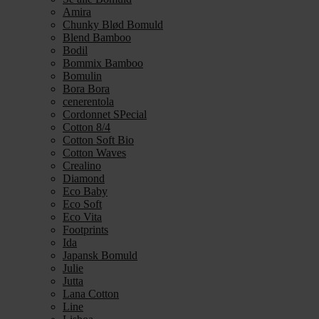
Amira
Chunky Blød Bomuld
Blend Bamboo
Bodil
Bommix Bamboo
Bomulin
Bora Bora
cenerentola
Cordonnet SPecial
Cotton 8/4
Cotton Soft Bio
Cotton Waves
Crealino
Diamond
Eco Baby
Eco Soft
Eco Vita
Footprints
Ida
Japansk Bomuld
Julie
Jutta
Lana Cotton
Line