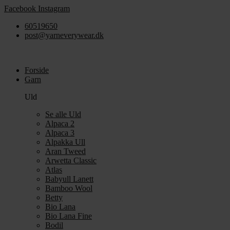
Videre
Facebook
Instagram
til
60519650
indhold
post@yarneverywear.dk
Forside
Garn
Uld
Se alle Uld
Alpaca 2
Alpaca 3
Alpakka Ull
Aran Tweed
Arwetta Classic
Atlas
Babyull Lanett
Bamboo Wool
Betty
Bio Lana
Bio Lana Fine
Bodil