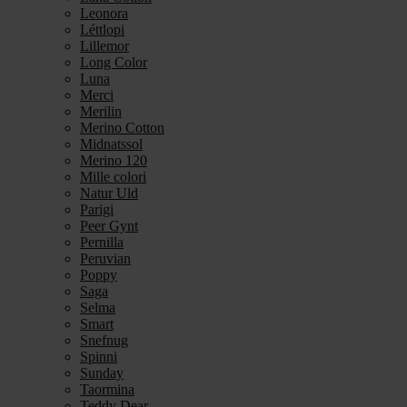
Leonora
Léttlopi
Lillemor
Long Color
Luna
Merci
Merilin
Merino Cotton
Midnatssol
Merino 120
Mille colori
Natur Uld
Parigi
Peer Gynt
Pernilla
Peruvian
Poppy
Saga
Selma
Smart
Snefnug
Spinni
Sunday
Taormina
Teddy Dear