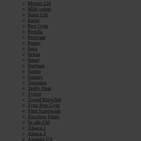
Merino 120
Mille colori
Natur Uld
Parigi
Peer Gynt
Pernilla
Peruvian
Poppy
Saga
Selma
Smart
Snefnug
Spinni
Sunday
Taormina
Teddy Dear
Tvinni
Tweed Recycled
Tynn Peer Gynt
Vital Superwash
Zucchero Filato
Se alle Uld
Alpaca 2
Alpaca 3
Alpakka Ull