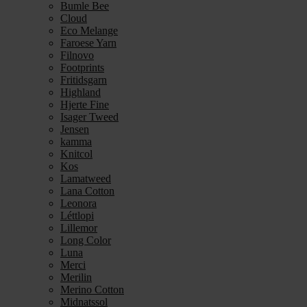
Bumle Bee
Cloud
Eco Melange
Faroese Yarn
Filnovo
Footprints
Fritidsgarn
Highland
Hjerte Fine
Isager Tweed
Jensen
kamma
Knitcol
Kos
Lamatweed
Lana Cotton
Leonora
Léttlopi
Lillemor
Long Color
Luna
Merci
Merilin
Merino Cotton
Midnatssol