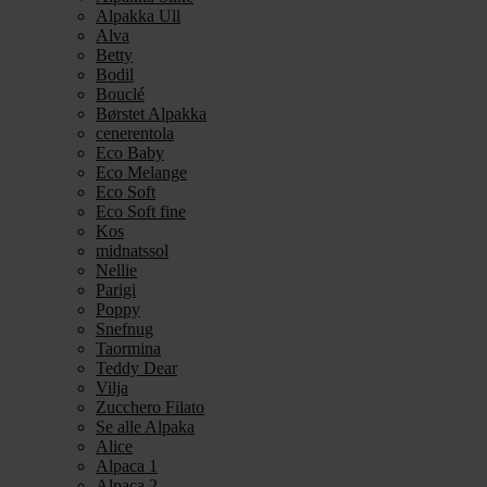
Alpakka Ull
Alva
Betty
Bodil
Bouclé
Børstet Alpakka
cenerentola
Eco Baby
Eco Melange
Eco Soft
Eco Soft fine
Kos
midnatssol
Nellie
Parigi
Poppy
Snefnug
Taormina
Teddy Dear
Vilja
Zucchero Filato
Se alle Alpaka
Alice
Alpaca 1
Alpaca 2