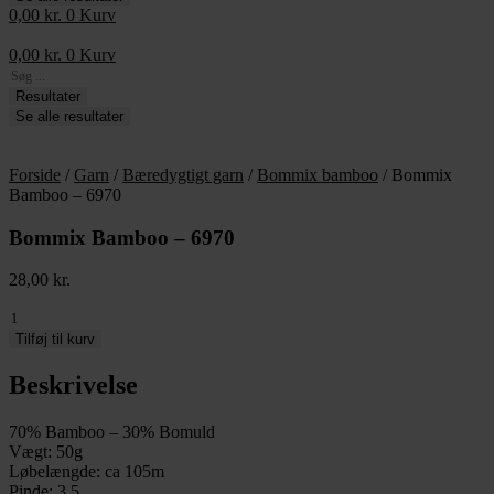
0,00
kr.
0
Kurv
0,00
kr.
0
Kurv
Search
...
Resultater
Se alle resultater
Forside
/
Garn
/
Bæredygtigt garn
/
Bommix bamboo
/ Bommix
Bamboo – 6970
Bommix Bamboo – 6970
28,00
kr.
Bommix
Bamboo
Tilføj til kurv
-
6970
Beskrivelse
antal
70% Bamboo – 30% Bomuld
Vægt: 50g
Løbelængde: ca 105m
Pinde: 3,5