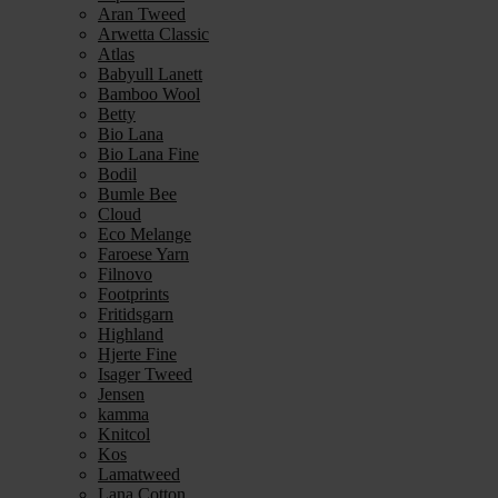
Aran Tweed
Arwetta Classic
Atlas
Babyull Lanett
Bamboo Wool
Betty
Bio Lana
Bio Lana Fine
Bodil
Bumle Bee
Cloud
Eco Melange
Faroese Yarn
Filnovo
Footprints
Fritidsgarn
Highland
Hjerte Fine
Isager Tweed
Jensen
kamma
Knitcol
Kos
Lamatweed
Lana Cotton