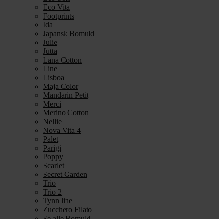
Eco Vita
Footprints
Ida
Japansk Bomuld
Julie
Jutta
Lana Cotton
Line
Lisboa
Maja Color
Mandarin Petit
Merci
Merino Cotton
Nellie
Nova Vita 4
Palet
Parigi
Poppy
Scarlet
Secret Garden
Trio
Trio 2
Tynn line
Zucchero Filato
Se alle Bomuld