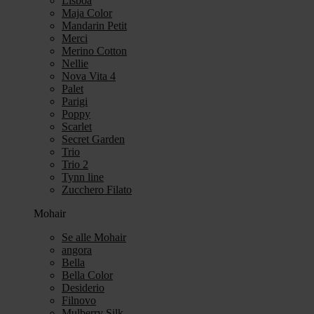
Lisboa
Maja Color
Mandarin Petit
Merci
Merino Cotton
Nellie
Nova Vita 4
Palet
Parigi
Poppy
Scarlet
Secret Garden
Trio
Trio 2
Tynn line
Zucchero Filato
Mohair
Se alle Mohair
angora
Bella
Bella Color
Desiderio
Filnovo
Mulberry Silk