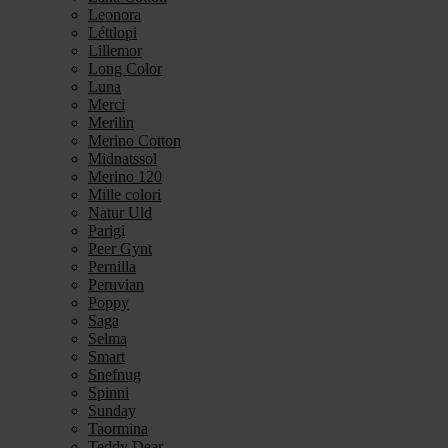
Leonora
Léttlopi
Lillemor
Long Color
Luna
Merci
Merilin
Merino Cotton
Midnatssol
Merino 120
Mille colori
Natur Uld
Parigi
Peer Gynt
Pernilla
Peruvian
Poppy
Saga
Selma
Smart
Snefnug
Spinni
Sunday
Taormina
Teddy Dear