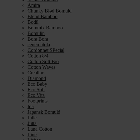
Amira
Chunky Blød Bomuld
Blend Bamboo
Bodil
Bommix Bamboo
Bomulin
Bora Bora
cenerentola
Cordonnet SPecial
Cotton 8/4
Cotton Soft Bio
Cotton Waves
Crealino
Diamond
Eco Baby
Eco Soft
Eco Vita
Footprints
Ida
Japansk Bomuld
Julie
Jutta
Lana Cotton
Line