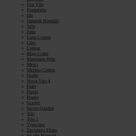
Eco Vita
Footprints
Ida
Japansk Bomuld
Julie
Jutta
Lana Cotton
Line
Lisboa
Maja Color
Mandarin Petit
Merci
Merino Cotton
Nellie
Nova Vita 4
Palet
Parigi
Poppy
Scarlet
Secret Garden
Trio
Trio 2
Tynn line
Zucchero Filato
Se alle Bomuld