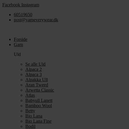
Videre
Facebook
Instagram
til
60519650
indhold
post@yarneverywear.dk
Forside
Garn
Uld
Se alle Uld
Alpaca 2
Alpaca 3
Alpakka Ull
Aran Tweed
Arwetta Classic
Atlas
Babyull Lanett
Bamboo Wool
Betty
Bio Lana
Bio Lana Fine
Bodil