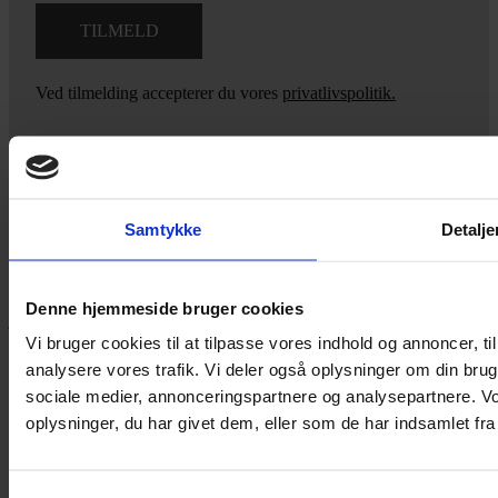
Ved tilmelding accepterer du vores
privatlivspolitik.
Yarn Every Wear
Samtykke
Detalje
Hvis du bøvler med noget eller ønsker ny inspiration, så skriv til
mig
,
eller kom forbi butikken på Vestergade 12 i Tønder. Så hjælper
Denne hjemmeside bruger cookies
jeg dig på vej.
Vi bruger cookies til at tilpasse vores indhold og annoncer, til 
Vestergade 12 6270, Tønder
analysere vores trafik. Vi deler også oplysninger om din br
60 51 96 50
sociale medier, annonceringspartnere og analysepartnere. V
post@yarneverywear.dk
CVR 43041649
oplysninger, du har givet dem, eller som de har indsamlet fra 
Facebook-f
Instagram