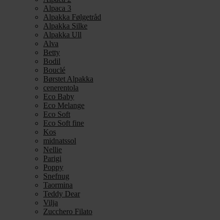
Alpaca 3
Alpakka Følgetråd
Alpakka Silke
Alpakka Ull
Alva
Betty
Bodil
Bouclé
Børstet Alpakka
cenerentola
Eco Baby
Eco Melange
Eco Soft
Eco Soft fine
Kos
midnatssol
Nellie
Parigi
Poppy
Snefnug
Taormina
Teddy Dear
Vilja
Zucchero Filato