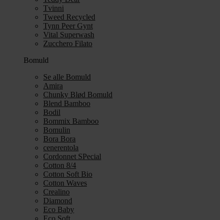
Tvinni
Tweed Recycled
Tynn Peer Gynt
Vital Superwash
Zucchero Filato
Bomuld
Se alle Bomuld
Amira
Chunky Blød Bomuld
Blend Bamboo
Bodil
Bommix Bamboo
Bomulin
Bora Bora
cenerentola
Cordonnet SPecial
Cotton 8/4
Cotton Soft Bio
Cotton Waves
Crealino
Diamond
Eco Baby
Eco Soft