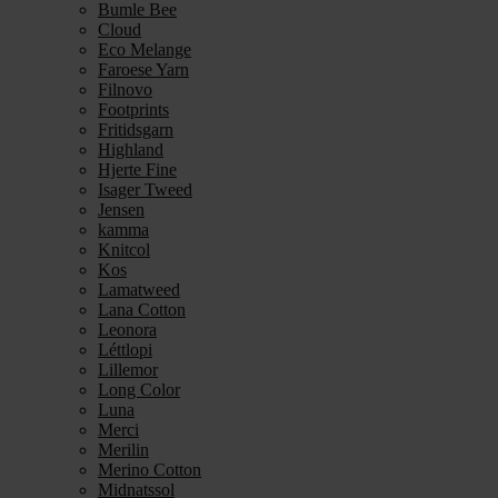
Bumle Bee
Cloud
Eco Melange
Faroese Yarn
Filnovo
Footprints
Fritidsgarn
Highland
Hjerte Fine
Isager Tweed
Jensen
kamma
Knitcol
Kos
Lamatweed
Lana Cotton
Leonora
Léttlopi
Lillemor
Long Color
Luna
Merci
Merilin
Merino Cotton
Midnatssol