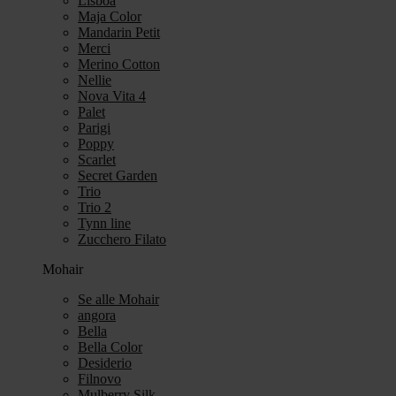
Lisboa
Maja Color
Mandarin Petit
Merci
Merino Cotton
Nellie
Nova Vita 4
Palet
Parigi
Poppy
Scarlet
Secret Garden
Trio
Trio 2
Tynn line
Zucchero Filato
Mohair
Se alle Mohair
angora
Bella
Bella Color
Desiderio
Filnovo
Mulberry Silk