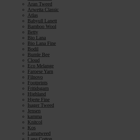
Aran Tweed
Arwetta Classic
Atlas
Babyull Lanett
Bamboo Wool
Betty
Bio Lana
Bio Lana Fine
Bodil
Bumle Bee
Cloud
Eco Melange
Faroese Yarn
Filnovo
Footprints
Fritidsgarn
Highland
Hjerte Fine
Isager Tweed
Jensen
kamma
Knitcol
Kos
Lamatweed
Lana Cotton