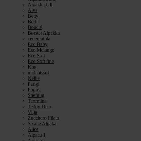
Alpakka Ull
Alva
Betty
Bodil
Bouclé
Børstet Alpakka
cenerentola
Eco Baby
Eco Melange
Eco Soft
Eco Soft fine
Kos
midnatssol
Nellie
Parigi
Poppy
Snefnug
Taormina
Teddy Dear
Vilja
Zucchero Filato
Se alle Alpaka
Alice
Alpaca 1
Alpaca 2