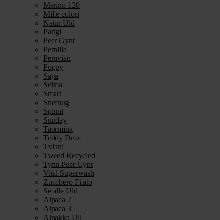
Merino 120
Mille colori
Natur Uld
Parigi
Peer Gynt
Pernilla
Peruvian
Poppy
Saga
Selma
Smart
Snefnug
Spinni
Sunday
Taormina
Teddy Dear
Tvinni
Tweed Recycled
Tynn Peer Gynt
Vital Superwash
Zucchero Filato
Se alle Uld
Alpaca 2
Alpaca 3
Alpakka Ull