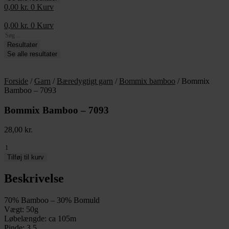
0,00
kr.
0
Kurv
0,00
kr.
0
Kurv
Search
...
Resultater
Se alle resultater
Forside
/
Garn
/
Bæredygtigt garn
/
Bommix bamboo
/ Bommix
Bamboo – 7093
Bommix Bamboo – 7093
28,00
kr.
Bommix
Bamboo
Tilføj til kurv
-
7093
Beskrivelse
antal
70% Bamboo – 30% Bomuld
Vægt: 50g
Løbelængde: ca 105m
Pinde: 3,5