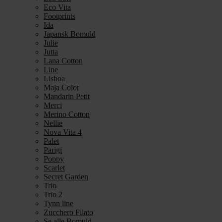
Eco Vita
Footprints
Ida
Japansk Bomuld
Julie
Jutta
Lana Cotton
Line
Lisboa
Maja Color
Mandarin Petit
Merci
Merino Cotton
Nellie
Nova Vita 4
Palet
Parigi
Poppy
Scarlet
Secret Garden
Trio
Trio 2
Tynn line
Zucchero Filato
Se alle Bomuld