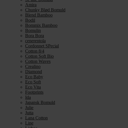
Amira
Chunky Blød Bomuld
Blend Bamboo
Bodil
Bommix Bamboo
Bomulin
Bora Bora
cenerentola
Cordonnet SPecial
Cotton 8/4
Cotton Soft Bio
Cotton Waves
Crealino
Diamond
Eco Baby
Eco Soft
Eco Vita
Footprints
Ida
Japansk Bomuld
Julie
Jutta
Lana Cotton
Line