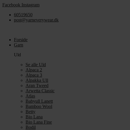
Videre
Facebook
Instagram
til
60519650
indhold
post@yarneverywear.dk
Forside
Garn
Uld
Se alle Uld
Alpaca 2
Alpaca 3
Alpakka Ull
Aran Tweed
Arwetta Classic
Atlas
Babyull Lanett
Bamboo Wool
Betty
Bio Lana
Bio Lana Fine
Bodil