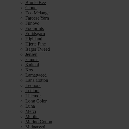
Bumle Bee
Cloud
Eco Melange
Faroese Yarn
Filnovo
Footprints
Fritidsgarn
Highland
Hjerte Fine
Isager Tweed
Jensen
kamma
Knitcol
Kos
Lamatweed
Lana Cotton
Leonora
Léttlopi
Lillemor
Long Color
Luna
Merci
Merilin
Merino Cotton
Midnatssol