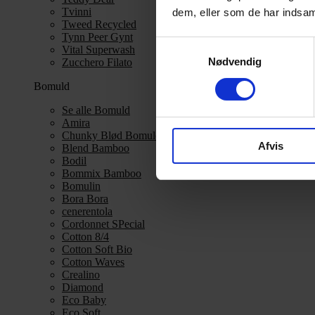
Tvinni
dem, eller som de har indsaml
Tweed Recycled
Tynn Peer Gynt
Samtykkevalg
Vital Superwash
Nødvendig
Zucchero Filato
Bomuld
Se alle Bomuld
Amira
Chunky Blød Bomuld
Afvis
Blend Bamboo
Bodil
Bommix Bamboo
Bomulin
Bora Bora
cenerentola
Cordonnet SPecial
Cotton 8/4
Cotton Soft Bio
Cotton Waves
Crealino
Diamond
Eco Baby
Eco Soft