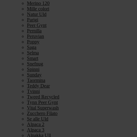
Merino 120
Mille colori
Natur Uld
Parigi
Peer Gynt
Pernilla
Peruvian
Poppy
Saga
Selma
Smart
Snefnug
Spinni
Sunday
Taormina
Teddy Dear
Tvinni
Tweed Recycled
Tynn Peer Gynt
Vital Superwash
Zucchero Filato
Se alle Uld
Alpaca 2
Alpaca 3
Alpakka Ull