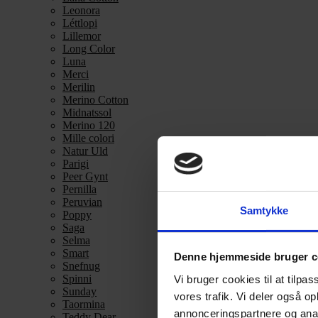
Leonora
Léttlopi
Lillemor
Long Color
Luna
Merci
Merilin
Merino Cotton
Midnatssol
Merino 120
Mille colori
Natur Uld
Parigi
Peer Gynt
Pernilla
Peruvian
Samtykke
Poppy
Saga
Selma
Smart
Denne hjemmeside bruger c
Snefnug
Spinni
Vi bruger cookies til at tilpas
Sunday
vores trafik. Vi deler også 
Taormina
annonceringspartnere og anal
Teddy Dear