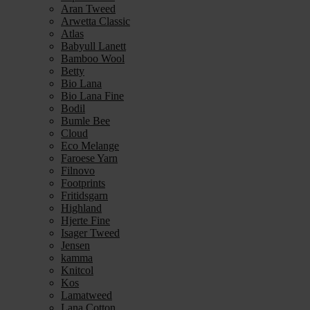
Aran Tweed
Arwetta Classic
Atlas
Babyull Lanett
Bamboo Wool
Betty
Bio Lana
Bio Lana Fine
Bodil
Bumle Bee
Cloud
Eco Melange
Faroese Yarn
Filnovo
Footprints
Fritidsgarn
Highland
Hjerte Fine
Isager Tweed
Jensen
kamma
Knitcol
Kos
Lamatweed
Lana Cotton