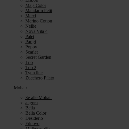
Lisboa
Maja Color
Mandarin Petit
Merci
Merino Cotton
Nellie
Nova Vita 4
Palet
Parigi
Poppy
Scarlet
Secret Garden
Trio
Trio 2
Tynn line
Zucchero Filato
Mohair
Se alle Mohair
angora
Bella
Bella Color
Desiderio
Filnovo
Mulberry Silk