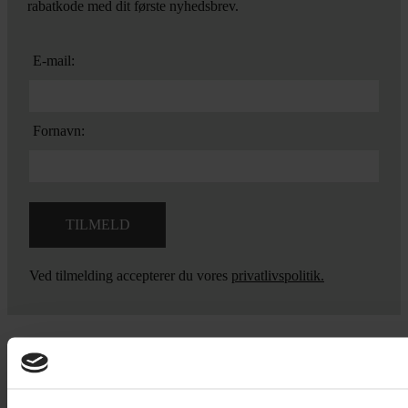
rabatkode med dit første nyhedsbrev.
E-mail:
Fornavn:
Ved tilmelding accepterer du vores
privatlivspolitik.
Yarn Every Wear