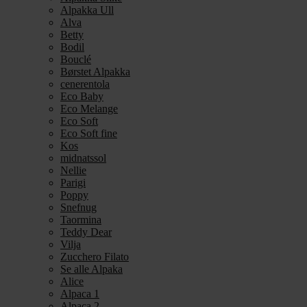
Alpakka Ull
Alva
Betty
Bodil
Bouclé
Børstet Alpakka
cenerentola
Eco Baby
Eco Melange
Eco Soft
Eco Soft fine
Kos
midnatssol
Nellie
Parigi
Poppy
Snefnug
Taormina
Teddy Dear
Vilja
Zucchero Filato
Se alle Alpaka
Alice
Alpaca 1
Alpaca 2