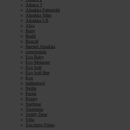
Alpaca 3
Alpakka Følgetråd
Alpakka Silke
Alpakka Ull
Alva
Betty
Bodil
Bouclé
Børstet Alpakka
cenerentola
Eco Baby
Eco Melange
Eco Soft
Eco Soft fine
Kos
midnatssol
Nellie
Parigi
Poppy
Snefnug
Taormina
Teddy Dear
Vilja
Zucchero Filato