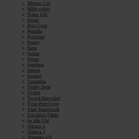
Merino 120
Mille colori
Natur Uld
Parigi
Peer Gynt
Pernilla
Peruvian
Poppy
Saga
Selma
Smart
Snefnug
Spinni
Sunday
Taormina
Teddy Dear
Tvinni
Tweed Recycled
Tynn Peer Gynt
Vital Superwash
Zucchero Filato
Se alle Uld
Alpaca 2
Alpaca 3
Alpakka Ull