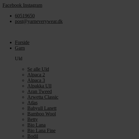
Videre
Facebook
Instagram
til
60519650
indhold
post@yarneverywear.dk
Forside
Garn
Uld
Se alle Uld
Alpaca 2
Alpaca 3
Alpakka Ull
Aran Tweed
Arwetta Classic
Atlas
Babyull Lanett
Bamboo Wool
Betty
Bio Lana
Bio Lana Fine
Bodil