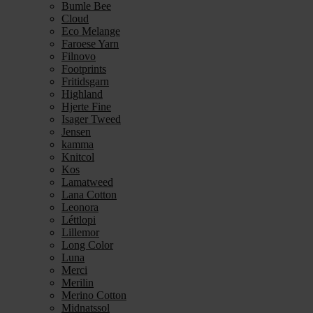
Bumle Bee
Cloud
Eco Melange
Faroese Yarn
Filnovo
Footprints
Fritidsgarn
Highland
Hjerte Fine
Isager Tweed
Jensen
kamma
Knitcol
Kos
Lamatweed
Lana Cotton
Leonora
Léttlopi
Lillemor
Long Color
Luna
Merci
Merilin
Merino Cotton
Midnatssol