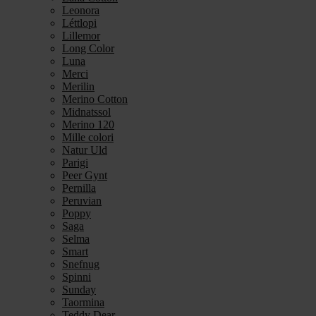
Leonora
Léttlopi
Lillemor
Long Color
Luna
Merci
Merilin
Merino Cotton
Midnatssol
Merino 120
Mille colori
Natur Uld
Parigi
Peer Gynt
Pernilla
Peruvian
Poppy
Saga
Selma
Smart
Snefnug
Spinni
Sunday
Taormina
Teddy Dear