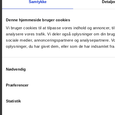
Samtykke
Detalje
Hvis du bøvler med noget eller ønsker ny inspiration, så skriv til
mig
,
eller kom forbi butikken på Vestergade 12 i Tønder. Så hjælper
jeg dig på vej.
Denne hjemmeside bruger cookies
Vestergade 12 6270, Tønder
Vi bruger cookies til at tilpasse vores indhold og annoncer, til 
60 51 96 50
post@yarneverywear.dk
analysere vores trafik. Vi deler også oplysninger om din br
CVR 43041649
sociale medier, annonceringspartnere og analysepartnere. V
oplysninger, du har givet dem, eller som de har indsamlet fra 
Facebook-f
Instagram
SERVICES
Samtykkevalg
Handelsbetingelser
Nødvendig
Privatlivspolitik
Cookiepolitik
Handelsbetingelser
Præferencer
Privatlivspolitik
Cookiepolitik
Statistik
OM OS
Om Yarn Every Wear