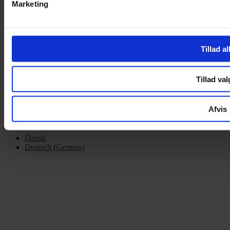
Marketing
Om Yarn Every Wear
ÅBNINGSTIDER
Tillad al
Mandag – Fredag 10:00 – 17:30
Lørdag 10:00 – 14:00
Tillad val
Copyright © 2022.
Design & hosting by Webhuset Ballum ApS
Afvis
Dansk
Deutsch
(
German
)