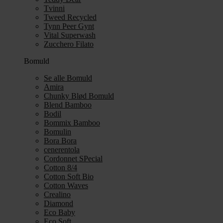
Tvinni
Tweed Recycled
Tynn Peer Gynt
Vital Superwash
Zucchero Filato
Bomuld
Se alle Bomuld
Amira
Chunky Blød Bomuld
Blend Bamboo
Bodil
Bommix Bamboo
Bomulin
Bora Bora
cenerentola
Cordonnet SPecial
Cotton 8/4
Cotton Soft Bio
Cotton Waves
Crealino
Diamond
Eco Baby
Eco Soft