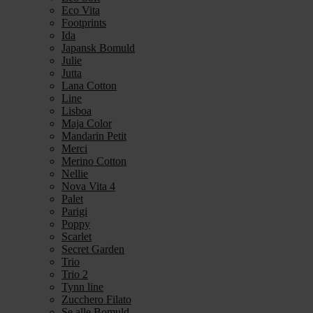
Eco Vita
Footprints
Ida
Japansk Bomuld
Julie
Jutta
Lana Cotton
Line
Lisboa
Maja Color
Mandarin Petit
Merci
Merino Cotton
Nellie
Nova Vita 4
Palet
Parigi
Poppy
Scarlet
Secret Garden
Trio
Trio 2
Tynn line
Zucchero Filato
Se alle Bomuld