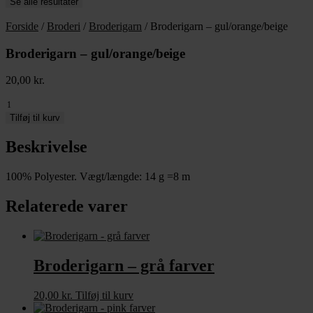
Se alle resultater
Forside
/
Broderi
/
Broderigarn
/ Broderigarn – gul/orange/beige
Broderigarn – gul/orange/beige
20,00
kr.
Broderigarn
-
Tilføj til kurv
gul/orange/beige
antal
Beskrivelse
100% Polyester. Vægt/længde: 14 g =8 m
Relaterede varer
Broderigarn – grå farver
20,00
kr.
Tilføj til kurv