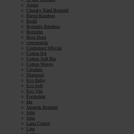
Amira
Chunky Blød Bomuld
Blend Bamboo
Bodil
Bommix Bamboo
Bomulin
Bora Bora
cenerentola
Cordonnet SPecial
Cotton 8/4
Cotton Soft Bio
Cotton Waves
Crealino
Diamond
Eco Baby
Eco Soft
Eco Vita
Footprints
Ida
Japansk Bomuld
Julie
Jutta
Lana Cotton
Line