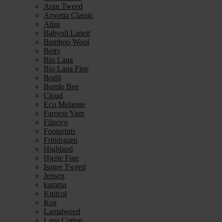
Aran Tweed
Arwetta Classic
Atlas
Babyull Lanett
Bamboo Wool
Betty
Bio Lana
Bio Lana Fine
Bodil
Bumle Bee
Cloud
Eco Melange
Faroese Yarn
Filnovo
Footprints
Fritidsgarn
Highland
Hjerte Fine
Isager Tweed
Jensen
kamma
Knitcol
Kos
Lamatweed
Lana Cotton