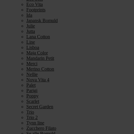
Eco Vita
Footprints
Ida
Japansk Bomuld
Julie
Jutta
Lana Cotton
Line
Lisboa
Maja Color
Mandarin Petit
Merci
Merino Cotton
Nellie
Nova Vita 4
Palet
Parigi
Poppy
Scarlet
Secret Garden
Trio
Trio 2
Tynn line
Zucchero Filato
Se alle Bomuld