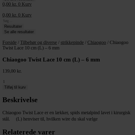
0,00
kr.
0
Kurv
0,00
kr.
0
Kurv
Search
...
Resultater
Se alle resultater
Forside
/
Tilbehør og diverse
/
strikkepinde
/
Chiaogoo
/ Chiaogoo
Twist Lace 10 cm (L) – 6 mm
Chiaogoo Twist Lace 10 cm (L) – 6 mm
139,00
kr.
Chiaogoo
Twist
Tilføj til kurv
Lace
10
Beskrivelse
cm
(L)
Chiaogoo Twist Lace er en lækker, spids metalpind lavet i kirurgisk
-
stål. (L) henviser til, hvilken wire du skal vælge
6
mm
antal
Relaterede varer