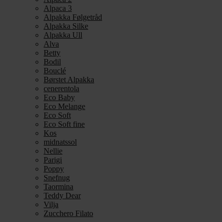
Alpaca 3
Alpakka Følgetråd
Alpakka Silke
Alpakka Ull
Alva
Betty
Bodil
Bouclé
Børstet Alpakka
cenerentola
Eco Baby
Eco Melange
Eco Soft
Eco Soft fine
Kos
midnatssol
Nellie
Parigi
Poppy
Snefnug
Taormina
Teddy Dear
Vilja
Zucchero Filato