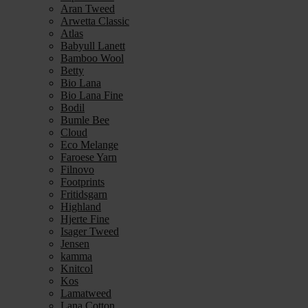
Aran Tweed
Arwetta Classic
Atlas
Babyull Lanett
Bamboo Wool
Betty
Bio Lana
Bio Lana Fine
Bodil
Bumle Bee
Cloud
Eco Melange
Faroese Yarn
Filnovo
Footprints
Fritidsgarn
Highland
Hjerte Fine
Isager Tweed
Jensen
kamma
Knitcol
Kos
Lamatweed
Lana Cotton