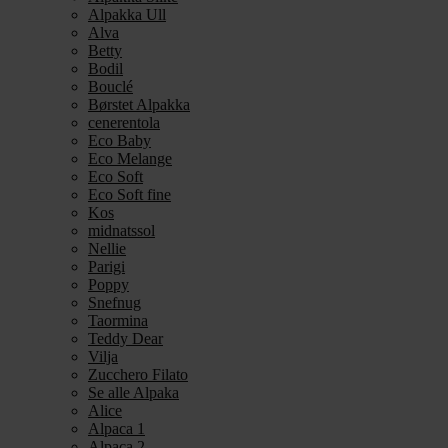
Alpakka Ull
Alva
Betty
Bodil
Bouclé
Børstet Alpakka
cenerentola
Eco Baby
Eco Melange
Eco Soft
Eco Soft fine
Kos
midnatssol
Nellie
Parigi
Poppy
Snefnug
Taormina
Teddy Dear
Vilja
Zucchero Filato
Se alle Alpaka
Alice
Alpaca 1
Alpaca 2