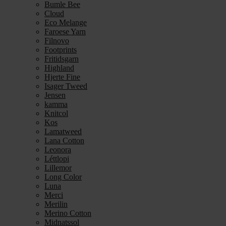
Bumle Bee
Cloud
Eco Melange
Faroese Yarn
Filnovo
Footprints
Fritidsgarn
Highland
Hjerte Fine
Isager Tweed
Jensen
kamma
Knitcol
Kos
Lamatweed
Lana Cotton
Leonora
Léttlopi
Lillemor
Long Color
Luna
Merci
Merilin
Merino Cotton
Midnatssol