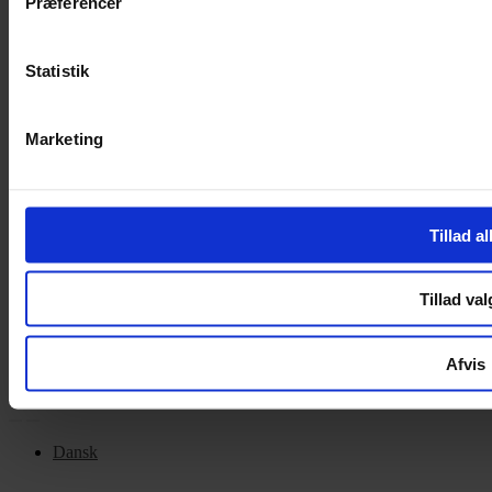
Præferencer
Handelsbetingelser
Privatlivspolitik
Cookiepolitik
Statistik
OM OS
Marketing
Om Yarn Every Wear
Om Yarn Every Wear
Tillad al
ÅBNINGSTIDER
Mandag – Fredag 10:00 – 17:30
Tillad val
Lørdag 10:00 – 14:00
Copyright © 2022.
Design & hosting by Webhuset Ballum ApS
Afvis
Dansk