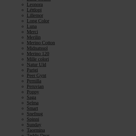
Leonora
Léttlopi
Lillemor
Long Color
Luna
Merci
Merilin
Merino Cotton
Midnatssol
Merino 120
Mille colori
Natur Uld
Parigi
Peer Gynt
Pernilla
Peruvian
Poppy
Saga
Selma
Smart
Snefnug
Spinni
Sunday
Taormina
Teddy Dear