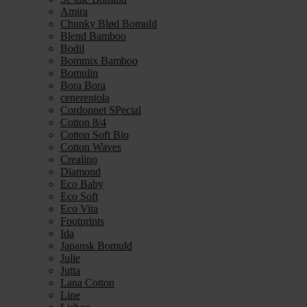
Amira
Chunky Blød Bomuld
Blend Bamboo
Bodil
Bommix Bamboo
Bomulin
Bora Bora
cenerentola
Cordonnet SPecial
Cotton 8/4
Cotton Soft Bio
Cotton Waves
Crealino
Diamond
Eco Baby
Eco Soft
Eco Vita
Footprints
Ida
Japansk Bomuld
Julie
Jutta
Lana Cotton
Line