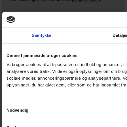
Yarn Every Wear
Samtykke
Detalje
Hvis du bøvler med noget eller ønsker ny inspiration, så skriv til
mig
,
eller kom forbi butikken på Vestergade 12 i Tønder. Så hjælper
Denne hjemmeside bruger cookies
jeg dig på vej.
Vi bruger cookies til at tilpasse vores indhold og annoncer, til 
Vestergade 12 6270, Tønder
analysere vores trafik. Vi deler også oplysninger om din br
60 51 96 50
post@yarneverywear.dk
sociale medier, annonceringspartnere og analysepartnere. V
CVR 43041649
oplysninger, du har givet dem, eller som de har indsamlet fra 
Facebook-f
Instagram
SERVICES
Samtykkevalg
Nødvendig
Handelsbetingelser
Privatlivspolitik
Cookiepolitik