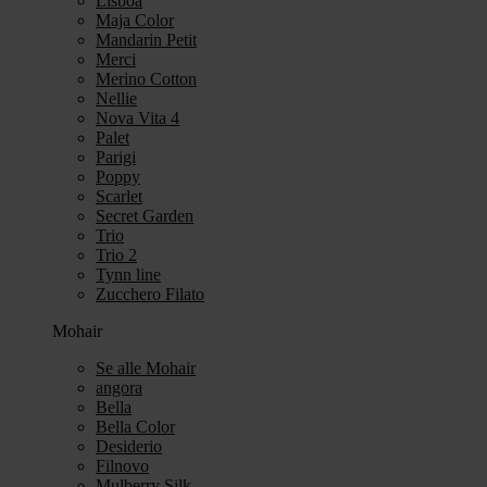
Lisboa
Maja Color
Mandarin Petit
Merci
Merino Cotton
Nellie
Nova Vita 4
Palet
Parigi
Poppy
Scarlet
Secret Garden
Trio
Trio 2
Tynn line
Zucchero Filato
Mohair
Se alle Mohair
angora
Bella
Bella Color
Desiderio
Filnovo
Mulberry Silk