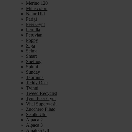
Merino 120
Mille colori
Natur Uld
Parigi
Peer Gynt
Pernilla
Peruvian
Poppy
Saga
Selma
Smart
Snefnug
Spinni
Sunday
Taormina
Teddy Dear
Tvinni
Tweed Recycled
Tynn Peer Gynt
Vital Superwash
Zucchero Filato
Se alle Uld
Alpaca 2
Alpaca 3
Alpakka Ull