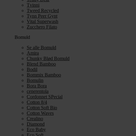
Tvinni
Tweed Recycled
Tynn Peer Gynt
Vital Superwash
Zucchero Filato
Bomuld
Se alle Bomuld
Amira
Chunky Blød Bomuld
Blend Bamboo
Bodil
Bommix Bamboo
Bomulin
Bora Bora
cenerentola
Cordonnet SPecial
Cotton 8/4
Cotton Soft Bio
Cotton Waves
Crealino
Diamond
Eco Baby
Eco Soft