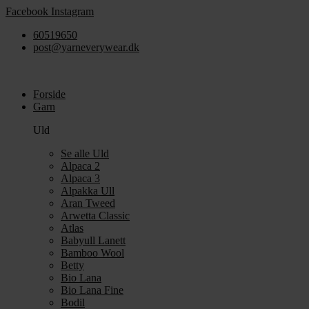
Videre
Facebook
Instagram
til
60519650
indhold
post@yarneverywear.dk
Forside
Garn
Uld
Se alle Uld
Alpaca 2
Alpaca 3
Alpakka Ull
Aran Tweed
Arwetta Classic
Atlas
Babyull Lanett
Bamboo Wool
Betty
Bio Lana
Bio Lana Fine
Bodil