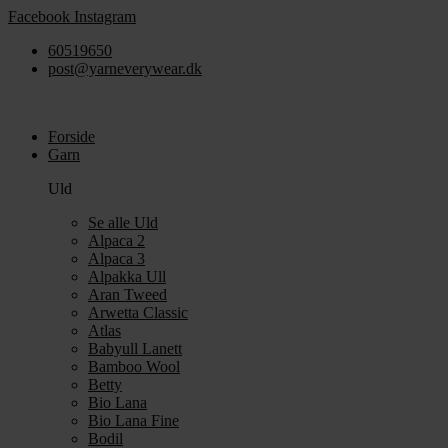
Videre
Facebook
Instagram
til
60519650
indhold
post@yarneverywear.dk
Forside
Garn
Uld
Se alle Uld
Alpaca 2
Alpaca 3
Alpakka Ull
Aran Tweed
Arwetta Classic
Atlas
Babyull Lanett
Bamboo Wool
Betty
Bio Lana
Bio Lana Fine
Bodil