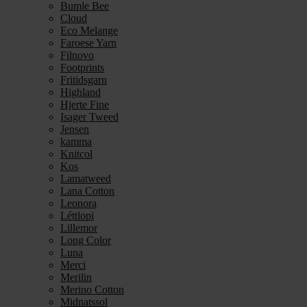
Bumle Bee
Cloud
Eco Melange
Faroese Yarn
Filnovo
Footprints
Fritidsgarn
Highland
Hjerte Fine
Isager Tweed
Jensen
kamma
Knitcol
Kos
Lamatweed
Lana Cotton
Leonora
Léttlopi
Lillemor
Long Color
Luna
Merci
Merilin
Merino Cotton
Midnatssol