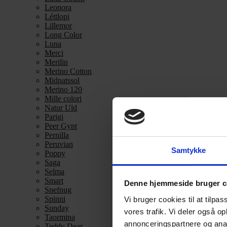
Leonora
Léttlopi
Lillemor
Long Color
Luna
Merci
Merilin
Merino Cotton
Midnatssol
Merino 120
Mille colori
Natur Uld
Parigi
Peer Gynt
Pernilla
Peruvian
Samtykke
Poppy
Saga
Selma
Smart
Denne hjemmeside bruger c
Snefnug
Spinni
Vi bruger cookies til at tilpas
Sunday
vores trafik. Vi deler også 
Taormina
annonceringspartnere og anal
Teddy Dear