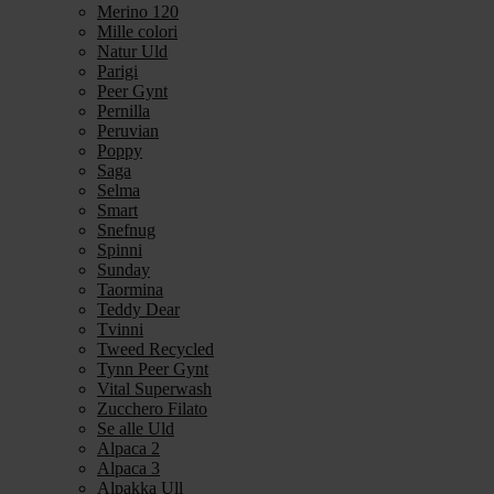
Merino 120
Mille colori
Natur Uld
Parigi
Peer Gynt
Pernilla
Peruvian
Poppy
Saga
Selma
Smart
Snefnug
Spinni
Sunday
Taormina
Teddy Dear
Tvinni
Tweed Recycled
Tynn Peer Gynt
Vital Superwash
Zucchero Filato
Se alle Uld
Alpaca 2
Alpaca 3
Alpakka Ull