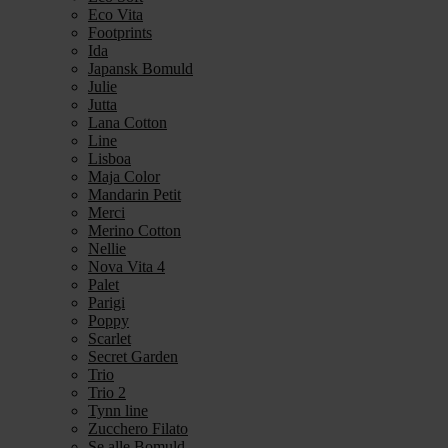
Eco Vita
Footprints
Ida
Japansk Bomuld
Julie
Jutta
Lana Cotton
Line
Lisboa
Maja Color
Mandarin Petit
Merci
Merino Cotton
Nellie
Nova Vita 4
Palet
Parigi
Poppy
Scarlet
Secret Garden
Trio
Trio 2
Tynn line
Zucchero Filato
Se alle Bomuld