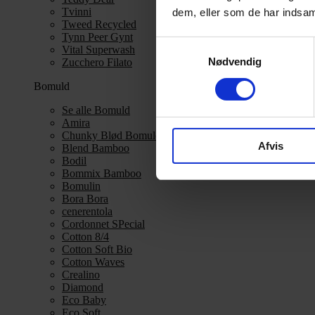
Tvinni
dem, eller som de har indsaml
Tweed Recycled
Tynn Peer Gynt
Samtykkevalg
Vital Superwash
Nødvendig
Zucchero Filato
Bomuld
Se alle Bomuld
Amira
Chunky Blød Bomuld
Afvis
Blend Bamboo
Bodil
Bommix Bamboo
Bomulin
Bora Bora
cenerentola
Cordonnet SPecial
Cotton 8/4
Cotton Soft Bio
Cotton Waves
Crealino
Diamond
Eco Baby
Eco Soft