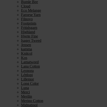
Bumle Bee
Cloud
Eco Melange
Faroese Yarn
Filnovo
Footprints
Fritidsgarn
Highland
Hjerte Fine
Isager Tweed
Jensen
kamma
Knitcol
Kos
Lamatweed
Lana Cotton
Leonora
Léttlopi
Lillemor
Long Color
Luna
Merci
Merilin
Merino Cotton
Midnatssol