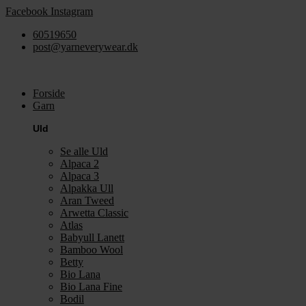
Videre
Facebook
Instagram
til
60519650
indhold
post@yarneverywear.dk
Forside
Garn
Uld
Se alle Uld
Alpaca 2
Alpaca 3
Alpakka Ull
Aran Tweed
Arwetta Classic
Atlas
Babyull Lanett
Bamboo Wool
Betty
Bio Lana
Bio Lana Fine
Bodil