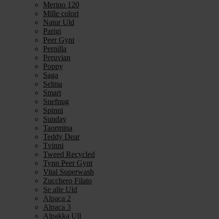
Merino 120
Mille colori
Natur Uld
Parigi
Peer Gynt
Pernilla
Peruvian
Poppy
Saga
Selma
Smart
Snefnug
Spinni
Sunday
Taormina
Teddy Dear
Tvinni
Tweed Recycled
Tynn Peer Gynt
Vital Superwash
Zucchero Filato
Se alle Uld
Alpaca 2
Alpaca 3
Alpakka Ull