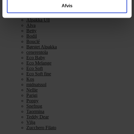
Alpaca 3
Afvis
Alpakka Følgetråd
Alpakka Silke
Alpakka Ull
Alva
Betty
Bodil
Bouclé
Børstet Alpakka
cenerentola
Eco Baby
Eco Melange
Eco Soft
Eco Soft fine
Kos
midnatssol
Nellie
Parigi
Poppy
Snefnug
Taormina
Teddy Dear
Vilja
Zucchero Filato