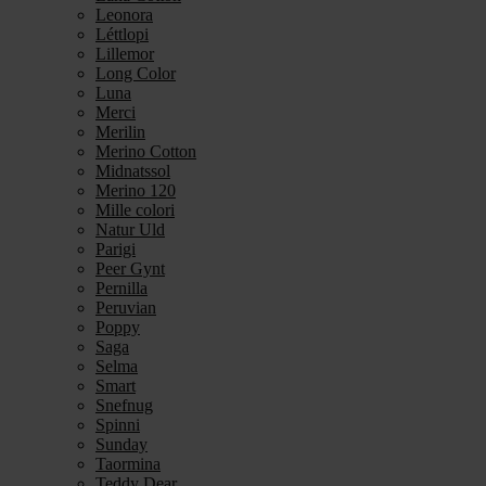
Leonora
Léttlopi
Lillemor
Long Color
Luna
Merci
Merilin
Merino Cotton
Midnatssol
Merino 120
Mille colori
Natur Uld
Parigi
Peer Gynt
Pernilla
Peruvian
Poppy
Saga
Selma
Smart
Snefnug
Spinni
Sunday
Taormina
Teddy Dear