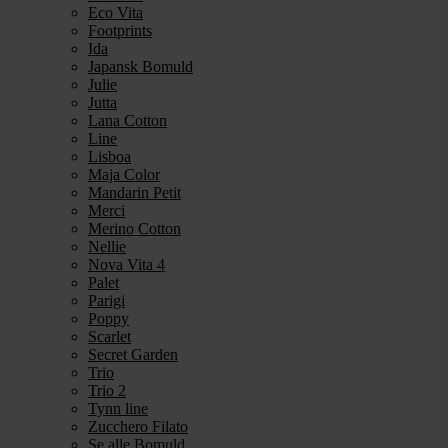
Eco Vita
Footprints
Ida
Japansk Bomuld
Julie
Jutta
Lana Cotton
Line
Lisboa
Maja Color
Mandarin Petit
Merci
Merino Cotton
Nellie
Nova Vita 4
Palet
Parigi
Poppy
Scarlet
Secret Garden
Trio
Trio 2
Tynn line
Zucchero Filato
Se alle Bomuld