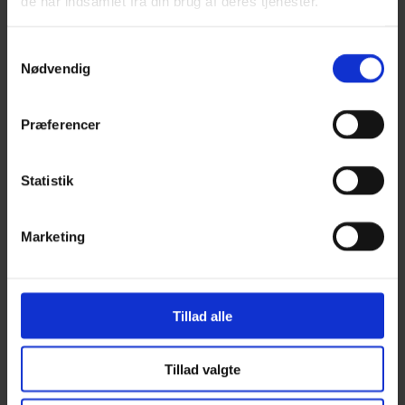
de har indsamlet fra din brug af deres tjenester.
Alpakka Ull
Alva
Betty
Samtykkevalg
Bodil
Nødvendig
Bouclé
Børstet Alpakka
cenerentola
Eco Baby
Præferencer
Eco Melange
Eco Soft
Eco Soft fine
Statistik
Kos
midnatssol
Nellie
Marketing
Parigi
Poppy
Snefnug
Taormina
Teddy Dear
Tillad alle
Vilja
Zucchero Filato
Se alle Alpaka
Alice
Tillad valgte
Alpaca 1
Alpaca 2