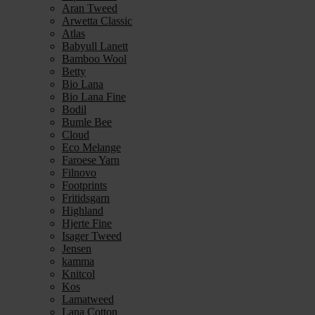
Aran Tweed
Arwetta Classic
Atlas
Babyull Lanett
Bamboo Wool
Betty
Bio Lana
Bio Lana Fine
Bodil
Bumle Bee
Cloud
Eco Melange
Faroese Yarn
Filnovo
Footprints
Fritidsgarn
Highland
Hjerte Fine
Isager Tweed
Jensen
kamma
Knitcol
Kos
Lamatweed
Lana Cotton