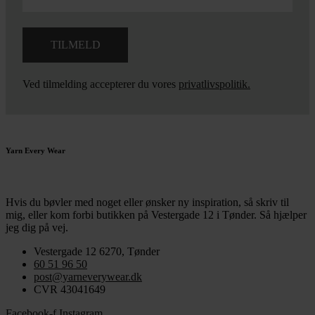
Ved tilmelding accepterer du vores
privatlivspolitik.
Yarn Every Wear
Hvis du bøvler med noget eller ønsker ny inspiration, så skriv til
mig
,
eller kom forbi butikken på Vestergade 12 i Tønder. Så hjælper
jeg dig på vej.
Vestergade 12 6270, Tønder
60 51 96 50
post@yarneverywear.dk
CVR 43041649
Facebook-f
Instagram