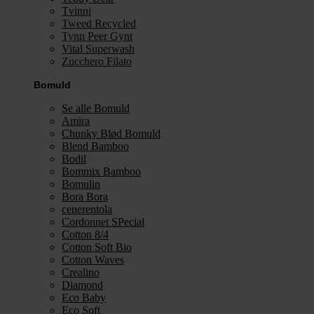
Tvinni
Tweed Recycled
Tynn Peer Gynt
Vital Superwash
Zucchero Filato
Bomuld
Se alle Bomuld
Amira
Chunky Blød Bomuld
Blend Bamboo
Bodil
Bommix Bamboo
Bomulin
Bora Bora
cenerentola
Cordonnet SPecial
Cotton 8/4
Cotton Soft Bio
Cotton Waves
Crealino
Diamond
Eco Baby
Eco Soft