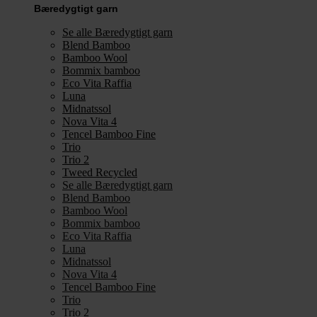
Bæredygtigt garn
Se alle Bæredygtigt garn
Blend Bamboo
Bamboo Wool
Bommix bamboo
Eco Vita Raffia
Luna
Midnatssol
Nova Vita 4
Tencel Bamboo Fine
Trio
Trio 2
Tweed Recycled
Se alle Bæredygtigt garn
Blend Bamboo
Bamboo Wool
Bommix bamboo
Eco Vita Raffia
Luna
Midnatssol
Nova Vita 4
Tencel Bamboo Fine
Trio
Trio 2