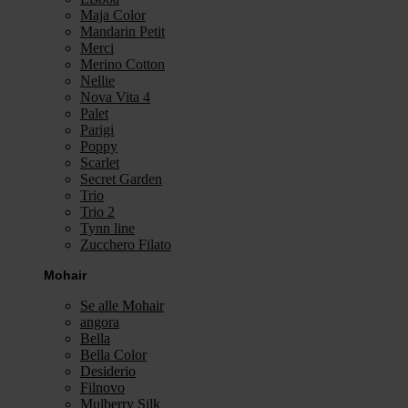
Maja Color
Mandarin Petit
Merci
Merino Cotton
Nellie
Nova Vita 4
Palet
Parigi
Poppy
Scarlet
Secret Garden
Trio
Trio 2
Tynn line
Zucchero Filato
Mohair
Se alle Mohair
angora
Bella
Bella Color
Desiderio
Filnovo
Mulberry Silk