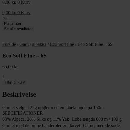
0,00
kr.
0
Kurv
0,00
kr.
0
Kurv
Search
...
Resultater
Se alle resultater
Forside
/
Garn
/
alpakka
/
Eco Soft fine
/ Eco Soft FIne – 6S
Eco Soft FIne – 6S
65,00
kr.
Eco
Soft
Tilføj til kurv
FIne
-
Beskrivelse
6S
antal
Garnet sælge i 25g nøgler med en løbelængde på 150m.
SPECIFIKATIONER
63% Alpaca, 26% Silke og 11% Yak Løbelængde 600 m / 100 g
Garnet med de brune banderoler er ufarvet Garnet med de sorte