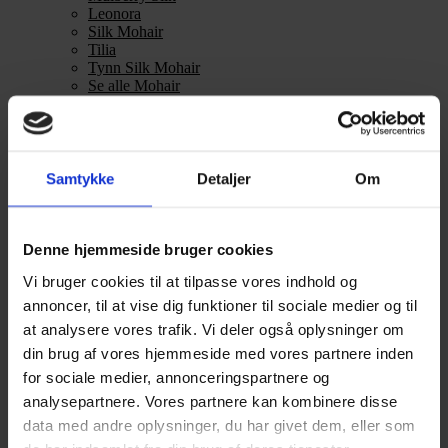
Leonora
Silk Mohair
Tilia
Tynn Silk Mohair
Se alle Mohair
angora
Bella
Bella Color
Desiderio
Filnovo
Samtykke
Detaljer
Om
Mulberry Silk
Leonora
Silk Mohair
Tilia
Denne hjemmeside bruger cookies
Tynn Silk Mohair
Vi bruger cookies til at tilpasse vores indhold og
Alpaka
annoncer, til at vise dig funktioner til sociale medier og til
at analysere vores trafik. Vi deler også oplysninger om
Se alle Alpaka
Alice
din brug af vores hjemmeside med vores partnere inden
Alpaca 1
for sociale medier, annonceringspartnere og
Alpaca 2
analysepartnere. Vores partnere kan kombinere disse
Alpaca 3
Alpakka Følgetråd
data med andre oplysninger, du har givet dem, eller som
Alpakka Silke