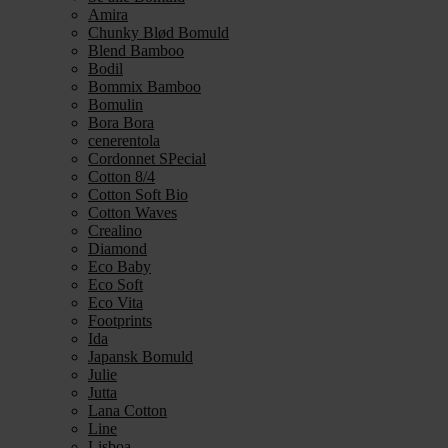
Amira
Chunky Blød Bomuld
Blend Bamboo
Bodil
Bommix Bamboo
Bomulin
Bora Bora
cenerentola
Cordonnet SPecial
Cotton 8/4
Cotton Soft Bio
Cotton Waves
Crealino
Diamond
Eco Baby
Eco Soft
Eco Vita
Footprints
Ida
Japansk Bomuld
Julie
Jutta
Lana Cotton
Line
Lisboa