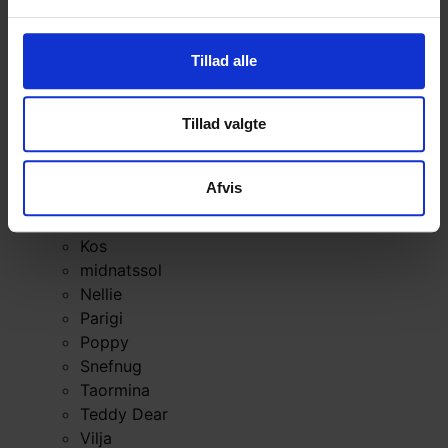
Alva
Betty
Bodil
Tillad alle
Bouclé
Børstet Alpakka
Tillad valgte
cenerentola
Eco Baby
Eco Melange
Afvis
Eco Soft
Eco Soft fine
Kos
midnatssol
Nellie
Parigi
Poppy
Snefnug
Taormina
Teddy Dear
Vilja