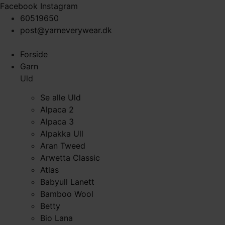
Videre
Facebook
Instagram
til
60519650
indhold
post@yarneverywear.dk
Forside
Garn
Uld
Se alle Uld
Alpaca 2
Alpaca 3
Alpakka Ull
Aran Tweed
Arwetta Classic
Atlas
Babyull Lanett
Bamboo Wool
Betty
Bio Lana