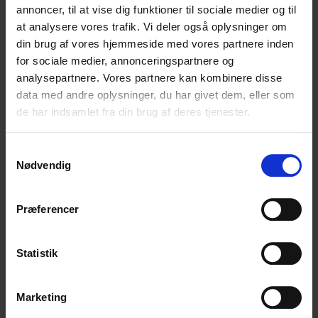
Bella
annoncer, til at vise dig funktioner til sociale medier og til
Bella Color
at analysere vores trafik. Vi deler også oplysninger om
Desiderio
din brug af vores hjemmeside med vores partnere inden
Filnovo
for sociale medier, annonceringspartnere og
Mulberry Silk
analysepartnere. Vores partnere kan kombinere disse
Leonora
data med andre oplysninger, du har givet dem, eller som
Silk Mohair
de har indsamlet fra din brug af deres tjenester.
Tilia
Tynn Silk Mohair
Samtykkevalg
Alpaka
Nødvendig
Se alle Alpaka
Alice
Præferencer
Alpaca 1
Alpaca 2
Alpaca 3
Statistik
Alpakka Følgetråd
Alpakka Silke
Marketing
Alpakka Ull