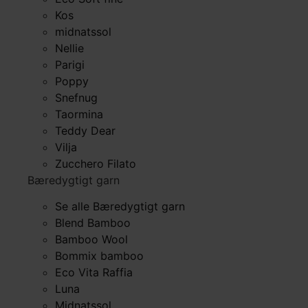
Kos
midnatssol
Nellie
Parigi
Poppy
Snefnug
Taormina
Teddy Dear
Vilja
Zucchero Filato
Bæredygtigt garn
Se alle Bæredygtigt garn
Blend Bamboo
Bamboo Wool
Bommix bamboo
Eco Vita Raffia
Luna
Midnatssol