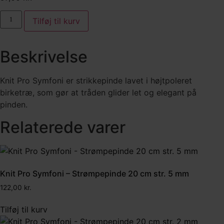
Knit
Tilføj til kurv
Pro
Symfoni
-
Strømpepinde
Beskrivelse
20
cm
str.
4
Knit Pro Symfoni er strikkepinde lavet i højtpoleret
mm
birketræ, som gør at tråden glider let og elegant på
antal
pinden.
Relaterede varer
Knit Pro Symfoni – Strømpepinde 20 cm str. 5 mm
122,00
kr.
Tilføj til kurv