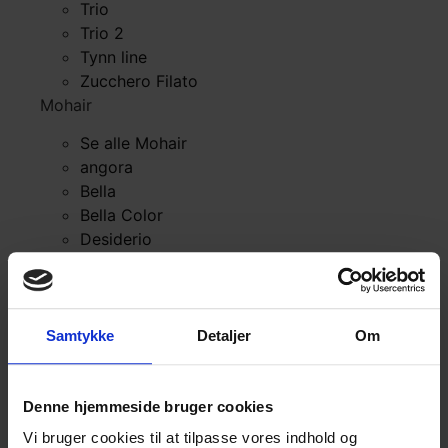
Trio
Trio 2
Tynn line
Zucchero Filato
Mohair
Se alle Mohair
angora
Bella
Bella Color
Desiderio
Filnovo
Mulberry Silk
Leonora
Silk Mohair
Samtykke
Detaljer
Om
Tilia
Tynn Silk Mohair
Se alle Mohair
Denne hjemmeside bruger cookies
angora
Vi bruger cookies til at tilpasse vores indhold og