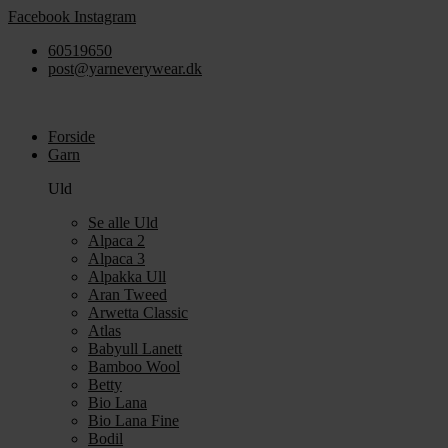
Videre
Facebook
Instagram
til
60519650
indhold
post@yarneverywear.dk
Forside
Garn
Uld
Se alle Uld
Alpaca 2
Alpaca 3
Alpakka Ull
Aran Tweed
Arwetta Classic
Atlas
Babyull Lanett
Bamboo Wool
Betty
Bio Lana
Bio Lana Fine
Bodil