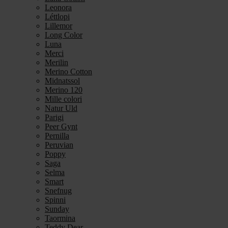
Leonora
Léttlopi
Lillemor
Long Color
Luna
Merci
Merilin
Merino Cotton
Midnatssol
Merino 120
Mille colori
Natur Uld
Parigi
Peer Gynt
Pernilla
Peruvian
Poppy
Saga
Selma
Smart
Snefnug
Spinni
Sunday
Taormina
Teddy Dear