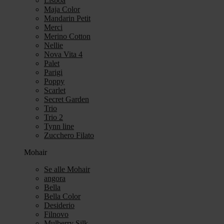
Lisboa
Maja Color
Mandarin Petit
Merci
Merino Cotton
Nellie
Nova Vita 4
Palet
Parigi
Poppy
Scarlet
Secret Garden
Trio
Trio 2
Tynn line
Zucchero Filato
Mohair
Se alle Mohair
angora
Bella
Bella Color
Desiderio
Filnovo
Mulberry Silk