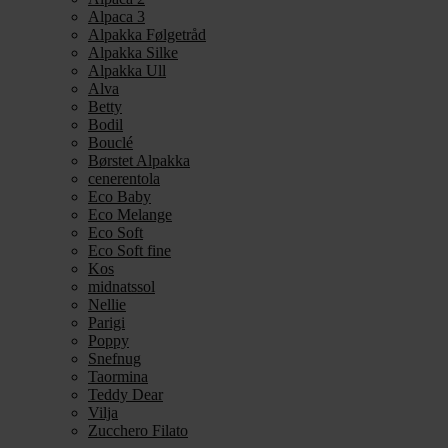
Alpaca 3
Alpakka Følgetråd
Alpakka Silke
Alpakka Ull
Alva
Betty
Bodil
Bouclé
Børstet Alpakka
cenerentola
Eco Baby
Eco Melange
Eco Soft
Eco Soft fine
Kos
midnatssol
Nellie
Parigi
Poppy
Snefnug
Taormina
Teddy Dear
Vilja
Zucchero Filato