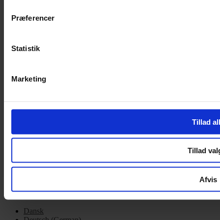
Cookiepolitik
Præferencer
Handelsbetingelser
Privatlivspolitik
Cookiepolitik
Statistik
OM OS
Marketing
Om Yarn Every Wear
Om Yarn Every Wear
ÅBNINGSTIDER
Tillad al
Mandag – Fredag 10:00 – 17:30
Lørdag 10:00 – 14:00
Tillad val
Copyright © 2022.
Design & hosting by Webhuset Ballum ApS
Afvis
Dansk
Deutsch
(
German
)