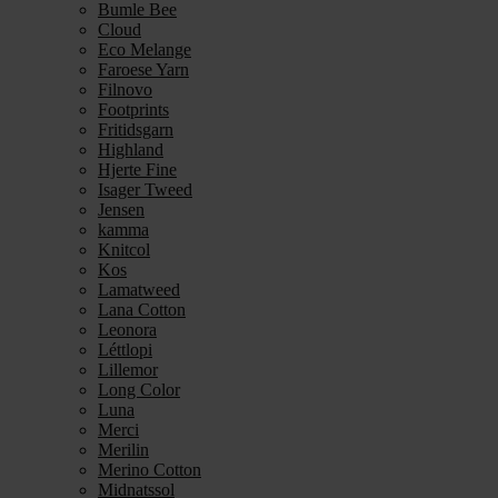
Bumle Bee
Cloud
Eco Melange
Faroese Yarn
Filnovo
Footprints
Fritidsgarn
Highland
Hjerte Fine
Isager Tweed
Jensen
kamma
Knitcol
Kos
Lamatweed
Lana Cotton
Leonora
Léttlopi
Lillemor
Long Color
Luna
Merci
Merilin
Merino Cotton
Midnatssol