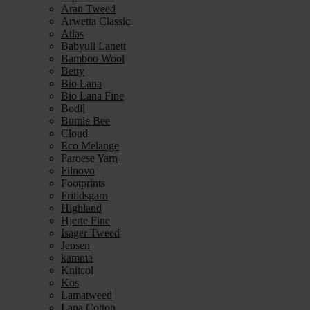
Aran Tweed
Arwetta Classic
Atlas
Babyull Lanett
Bamboo Wool
Betty
Bio Lana
Bio Lana Fine
Bodil
Bumle Bee
Cloud
Eco Melange
Faroese Yarn
Filnovo
Footprints
Fritidsgarn
Highland
Hjerte Fine
Isager Tweed
Jensen
kamma
Knitcol
Kos
Lamatweed
Lana Cotton