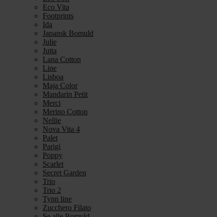
Eco Vita
Footprints
Ida
Japansk Bomuld
Julie
Jutta
Lana Cotton
Line
Lisboa
Maja Color
Mandarin Petit
Merci
Merino Cotton
Nellie
Nova Vita 4
Palet
Parigi
Poppy
Scarlet
Secret Garden
Trio
Trio 2
Tynn line
Zucchero Filato
Se alle Bomuld