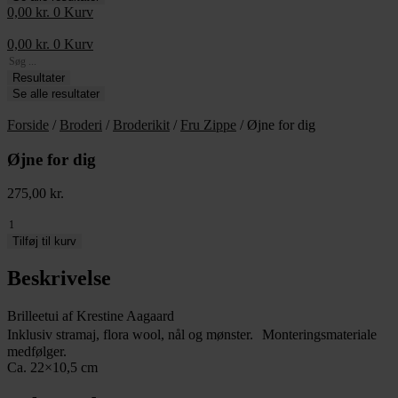
0,00
kr.
0
Kurv
0,00
kr.
0
Kurv
Search
...
Resultater
Se alle resultater
Forside
/
Broderi
/
Broderikit
/
Fru Zippe
/ Øjne for dig
Øjne for dig
275,00
kr.
Øjne
for
Tilføj til kurv
dig
antal
Beskrivelse
Brilleetui af Krestine Aagaard
Inklusiv stramaj, flora wool, nål og mønster. Monteringsmateriale
medfølger.
Ca. 22×10,5 cm