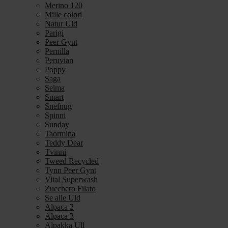
Merino 120
Mille colori
Natur Uld
Parigi
Peer Gynt
Pernilla
Peruvian
Poppy
Saga
Selma
Smart
Snefnug
Spinni
Sunday
Taormina
Teddy Dear
Tvinni
Tweed Recycled
Tynn Peer Gynt
Vital Superwash
Zucchero Filato
Se alle Uld
Alpaca 2
Alpaca 3
Alpakka Ull