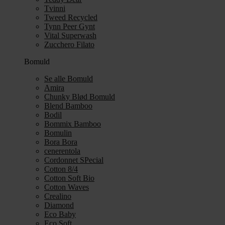
Tvinni
Tweed Recycled
Tynn Peer Gynt
Vital Superwash
Zucchero Filato
Bomuld
Se alle Bomuld
Amira
Chunky Blød Bomuld
Blend Bamboo
Bodil
Bommix Bamboo
Bomulin
Bora Bora
cenerentola
Cordonnet SPecial
Cotton 8/4
Cotton Soft Bio
Cotton Waves
Crealino
Diamond
Eco Baby
Eco Soft