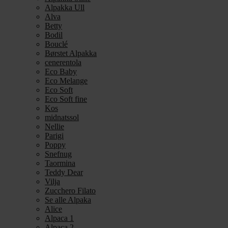
Alpakka Ull
Alva
Betty
Bodil
Bouclé
Børstet Alpakka
cenerentola
Eco Baby
Eco Melange
Eco Soft
Eco Soft fine
Kos
midnatssol
Nellie
Parigi
Poppy
Snefnug
Taormina
Teddy Dear
Vilja
Zucchero Filato
Se alle Alpaka
Alice
Alpaca 1
Alpaca 2