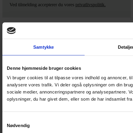
Ved tilmelding accepterer du vores
privatlivspolitik.
Yarn Every Wear
Samtykke
Detalje
Hvis du bøvler med noget eller ønsker ny inspiration, så skriv til
mig
,
eller kom forbi butikken på Vestergade 12 i Tønder. Så hjælper
jeg dig på vej.
Denne hjemmeside bruger cookies
Vestergade 12 6270, Tønder
Vi bruger cookies til at tilpasse vores indhold og annoncer, til 
60 51 96 50
analysere vores trafik. Vi deler også oplysninger om din br
post@yarneverywear.dk
CVR 43041649
sociale medier, annonceringspartnere og analysepartnere. V
oplysninger, du har givet dem, eller som de har indsamlet fra 
Facebook-f
Instagram
SERVICES
Samtykkevalg
Nødvendig
Handelsbetingelser
Privatlivspolitik