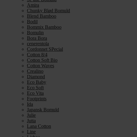
Amira
Chunky Blød Bomuld
Blend Bamboo
Bodil
Bommix Bamboo
Bomulin
Bora Bora
cenerentola
Cordonnet SPecial
Cotton 8/4
Cotton Soft Bio
Cotton Waves
Crealino
Diamond
Eco Baby
Eco Soft
Eco Vita
Footprints
Ida
Japansk Bomuld
Julie
Jutta
Lana Cotton
Line