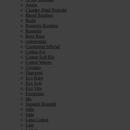
Amira
Chunky Blød Bomuld
Blend Bamboo
Bodil
Bommix Bamboo
Bomulin
Bora Bora
cenerentola
Cordonnet SPecial
Cotton 8/4
Cotton Soft Bio
Cotton Waves
Crealino
Diamond
Eco Baby
Eco Soft
Eco Vita
Footprints
Ida
Japansk Bomuld
Julie
Jutta
Lana Cotton
Line