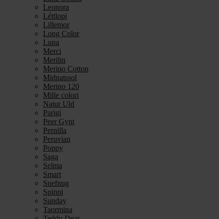
Leonora
Léttlopi
Lillemor
Long Color
Luna
Merci
Merilin
Merino Cotton
Midnatssol
Merino 120
Mille colori
Natur Uld
Parigi
Peer Gynt
Pernilla
Peruvian
Poppy
Saga
Selma
Smart
Snefnug
Spinni
Sunday
Taormina
Teddy Dear