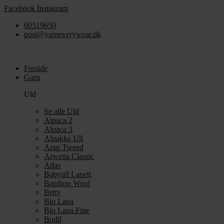
Videre
Facebook
Instagram
til
60519650
indhold
post@yarneverywear.dk
Forside
Garn
Uld
Se alle Uld
Alpaca 2
Alpaca 3
Alpakka Ull
Aran Tweed
Arwetta Classic
Atlas
Babyull Lanett
Bamboo Wool
Betty
Bio Lana
Bio Lana Fine
Bodil