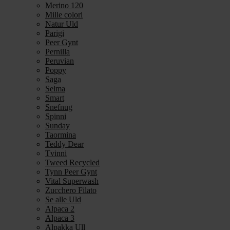
Merino 120
Mille colori
Natur Uld
Parigi
Peer Gynt
Pernilla
Peruvian
Poppy
Saga
Selma
Smart
Snefnug
Spinni
Sunday
Taormina
Teddy Dear
Tvinni
Tweed Recycled
Tynn Peer Gynt
Vital Superwash
Zucchero Filato
Se alle Uld
Alpaca 2
Alpaca 3
Alpakka Ull