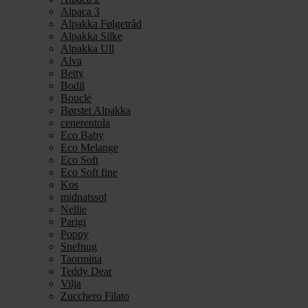
Alpaca 3
Alpakka Følgetråd
Alpakka Silke
Alpakka Ull
Alva
Betty
Bodil
Bouclé
Børstet Alpakka
cenerentola
Eco Baby
Eco Melange
Eco Soft
Eco Soft fine
Kos
midnatssol
Nellie
Parigi
Poppy
Snefnug
Taormina
Teddy Dear
Vilja
Zucchero Filato