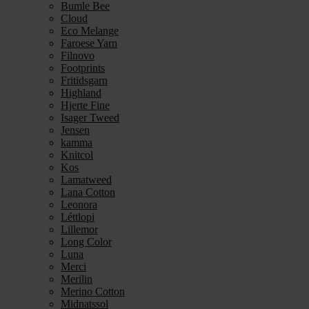
Bumle Bee
Cloud
Eco Melange
Faroese Yarn
Filnovo
Footprints
Fritidsgarn
Highland
Hjerte Fine
Isager Tweed
Jensen
kamma
Knitcol
Kos
Lamatweed
Lana Cotton
Leonora
Léttlopi
Lillemor
Long Color
Luna
Merci
Merilin
Merino Cotton
Midnatssol