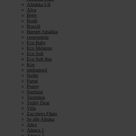
Alpakka Ull
Alva
Betty
Bodil
Bouclé
Børstet Alpakka
cenerentola
Eco Baby
Eco Melange
Eco Soft
Eco Soft fine
Kos
midnatssol
Nellie
Parigi
Poppy
Snefnug
Taormina
Teddy Dear
Vilja
Zucchero Filato
Se alle Alpaka
Alice
Alpaca 1
Alpaca 2