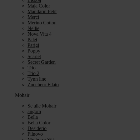
Lisboa
Maja Color
Mandarin Petit
Merci
Merino Cotton
Nellie
Nova Vita 4
Palet
Parigi
Poppy
Scarlet
Secret Garden
Trio
Trio 2
Tynn line
Zucchero Filato
Mohair
Se alle Mohair
angora
Bella
Bella Color
Desiderio
Filnovo
Mulberry Silk