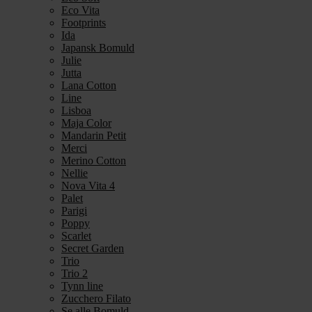
Eco Vita
Footprints
Ida
Japansk Bomuld
Julie
Jutta
Lana Cotton
Line
Lisboa
Maja Color
Mandarin Petit
Merci
Merino Cotton
Nellie
Nova Vita 4
Palet
Parigi
Poppy
Scarlet
Secret Garden
Trio
Trio 2
Tynn line
Zucchero Filato
Se alle Bomuld