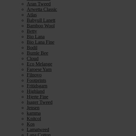
Aran Tweed
Arwetta Classic
Atlas
Babyull Lanett
Bamboo Wool
Betty
Bio Lana
Bio Lana Fine
Bodil
Bumle Bee
Cloud
Eco Melange
Faroese Yarn
Filnovo
Footprints
Fritidsgarn
Highland
Hjerte Fine
Isager Tweed
Jensen
kamma
Knitcol
Kos
Lamatweed
Lana Cotton