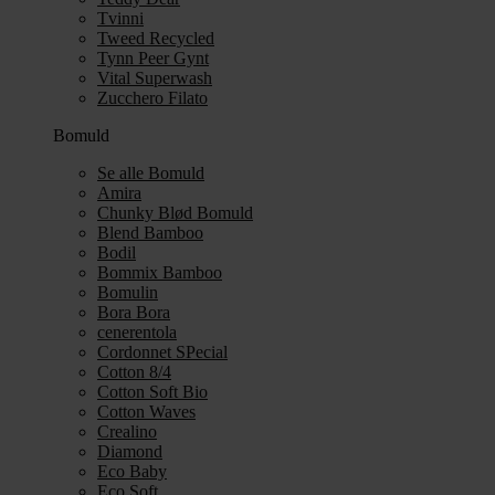
Tvinni
Tweed Recycled
Tynn Peer Gynt
Vital Superwash
Zucchero Filato
Bomuld
Se alle Bomuld
Amira
Chunky Blød Bomuld
Blend Bamboo
Bodil
Bommix Bamboo
Bomulin
Bora Bora
cenerentola
Cordonnet SPecial
Cotton 8/4
Cotton Soft Bio
Cotton Waves
Crealino
Diamond
Eco Baby
Eco Soft