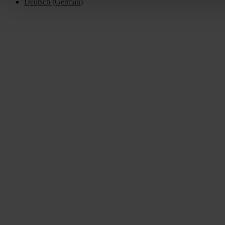
Deutsch
(
German
)