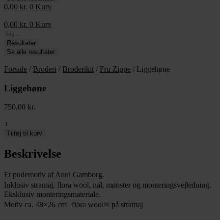
0,00
kr.
0
Kurv
0,00
kr.
0
Kurv
Search
...
Resultater
Se alle resultater
Forside
/
Broderi
/
Broderikit
/
Fru Zippe
/ Liggehøne
Liggehøne
750,00
kr.
Liggehøne
antal
Tilføj til kurv
Beskrivelse
Et pudemotiv af Anni Gamborg.
Inklusiv stramaj, flora wool, nål, mønster og monteringsvejledning.
Eksklusiv monteringsmateriale.
Motiv ca. 48×26 cm flora wool® på stramaj