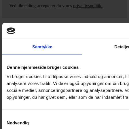
Ved tilmelding accepterer du vores
privatlivspolitik.
Yarn Every Wear
Samtykke
Detalje
Hvis du bøvler med noget eller ønsker ny inspiration, så skriv til
mig
,
eller kom forbi butikken på Vestergade 12 i Tønder. Så hjælper
jeg dig på vej.
Denne hjemmeside bruger cookies
Vestergade 12 6270, Tønder
Vi bruger cookies til at tilpasse vores indhold og annoncer, til 
60 51 96 50
analysere vores trafik. Vi deler også oplysninger om din br
post@yarneverywear.dk
CVR 43041649
sociale medier, annonceringspartnere og analysepartnere. V
oplysninger, du har givet dem, eller som de har indsamlet fra 
Facebook-f
Instagram
SERVICES
Samtykkevalg
Nødvendig
Handelsbetingelser
Privatlivspolitik