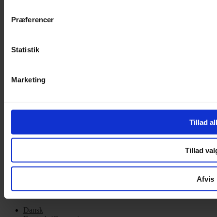
Cookiepolitik
Præferencer
Handelsbetingelser
Privatlivspolitik
Cookiepolitik
Statistik
OM OS
Marketing
Om Yarn Every Wear
Om Yarn Every Wear
ÅBNINGSTIDER
Tillad al
Mandag – Fredag 10:00 – 17:30
Lørdag 10:00 – 14:00
Tillad val
Copyright © 2022.
Design & hosting by Webhuset Ballum ApS
Afvis
Dansk