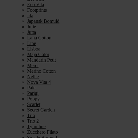
Eco Vita
Footprints
Ida
Japansk Bomuld
Julie
Jutta
Lana Cotton
Line
Lisboa
Maja Color
Mandarin Petit
Merci
Merino Cotton
Nellie
Nova Vita 4
Palet
Parigi
Poppy
Scarlet
Secret Garden
Trio
Trio 2
Tynn line
Zucchero Filato
Se alle Bomuld