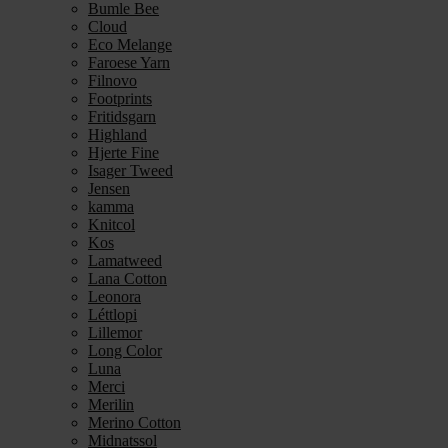
Bumle Bee
Cloud
Eco Melange
Faroese Yarn
Filnovo
Footprints
Fritidsgarn
Highland
Hjerte Fine
Isager Tweed
Jensen
kamma
Knitcol
Kos
Lamatweed
Lana Cotton
Leonora
Léttlopi
Lillemor
Long Color
Luna
Merci
Merilin
Merino Cotton
Midnatssol