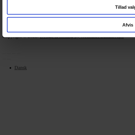
Tillad val
ÅBNINGSTIDER
Mandag – Fredag 10:00 – 17:30
Afvis
Lørdag 10:00 – 14:00
Copyright © 2022.
Design & hosting by Webhuset Ballum ApS
Dansk