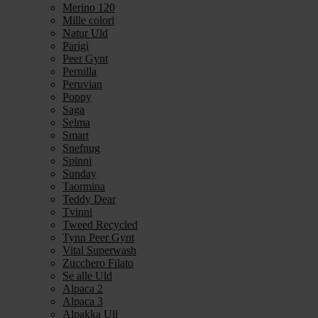
Merino 120
Mille colori
Natur Uld
Parigi
Peer Gynt
Pernilla
Peruvian
Poppy
Saga
Selma
Smart
Snefnug
Spinni
Sunday
Taormina
Teddy Dear
Tvinni
Tweed Recycled
Tynn Peer Gynt
Vital Superwash
Zucchero Filato
Se alle Uld
Alpaca 2
Alpaca 3
Alpakka Ull