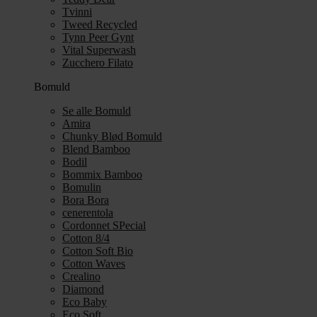
Tvinni
Tweed Recycled
Tynn Peer Gynt
Vital Superwash
Zucchero Filato
Bomuld
Se alle Bomuld
Amira
Chunky Blød Bomuld
Blend Bamboo
Bodil
Bommix Bamboo
Bomulin
Bora Bora
cenerentola
Cordonnet SPecial
Cotton 8/4
Cotton Soft Bio
Cotton Waves
Crealino
Diamond
Eco Baby
Eco Soft