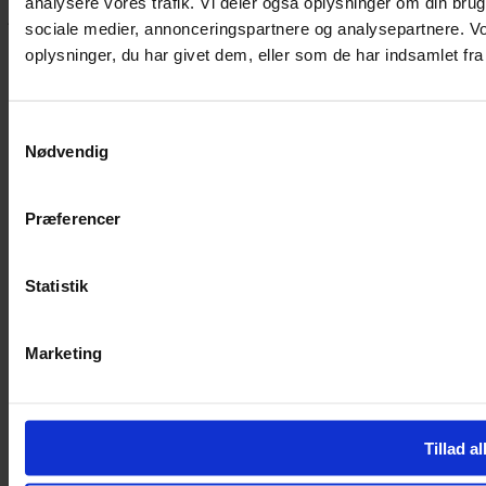
analysere vores trafik. Vi deler også oplysninger om din br
jeg dig på vej.
sociale medier, annonceringspartnere og analysepartnere. V
Vestergade 12 6270, Tønder
oplysninger, du har givet dem, eller som de har indsamlet fra 
60 51 96 50
post@yarneverywear.dk
CVR 43041649
Samtykkevalg
Facebook-f
Instagram
Nødvendig
SERVICES
Præferencer
Handelsbetingelser
Privatlivspolitik
Cookiepolitik
Statistik
Handelsbetingelser
Privatlivspolitik
Cookiepolitik
Marketing
OM OS
Om Yarn Every Wear
Tillad al
Om Yarn Every Wear