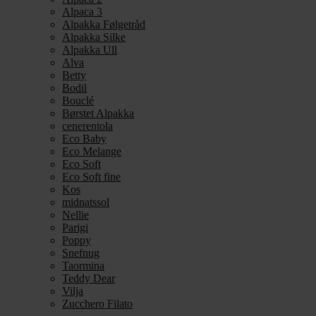
Alpaca 3
Alpakka Følgetråd
Alpakka Silke
Alpakka Ull
Alva
Betty
Bodil
Bouclé
Børstet Alpakka
cenerentola
Eco Baby
Eco Melange
Eco Soft
Eco Soft fine
Kos
midnatssol
Nellie
Parigi
Poppy
Snefnug
Taormina
Teddy Dear
Vilja
Zucchero Filato