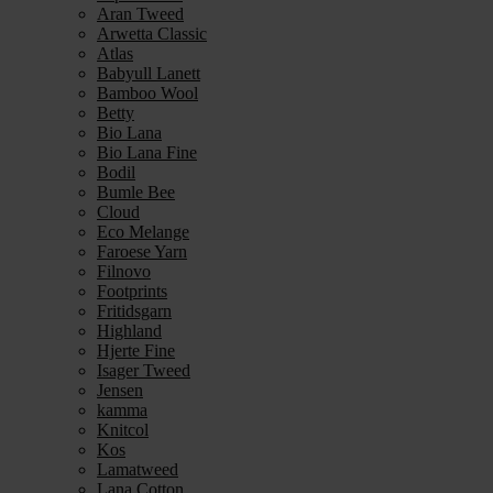
Aran Tweed
Arwetta Classic
Atlas
Babyull Lanett
Bamboo Wool
Betty
Bio Lana
Bio Lana Fine
Bodil
Bumle Bee
Cloud
Eco Melange
Faroese Yarn
Filnovo
Footprints
Fritidsgarn
Highland
Hjerte Fine
Isager Tweed
Jensen
kamma
Knitcol
Kos
Lamatweed
Lana Cotton