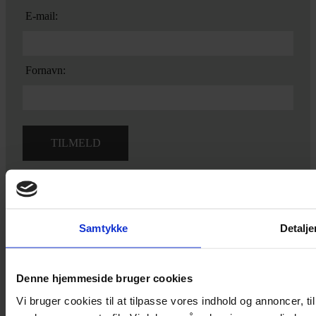
E-mail:
Fornavn:
Ved tilmelding accepterer du vores
privatlivspolitik.
Samtykke
Detalje
Yarn Every Wear
Denne hjemmeside bruger cookies
Vi bruger cookies til at tilpasse vores indhold og annoncer, til 
Hvis du bøvler med noget eller ønsker ny inspiration, så skriv til
mig
,
eller kom forbi butikken på Vestergade 12 i Tønder. Så hjælper