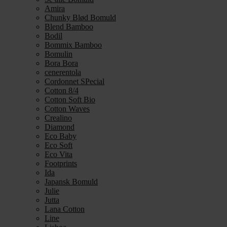
Amira
Chunky Blød Bomuld
Blend Bamboo
Bodil
Bommix Bamboo
Bomulin
Bora Bora
cenerentola
Cordonnet SPecial
Cotton 8/4
Cotton Soft Bio
Cotton Waves
Crealino
Diamond
Eco Baby
Eco Soft
Eco Vita
Footprints
Ida
Japansk Bomuld
Julie
Jutta
Lana Cotton
Line