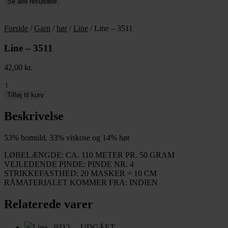
Se alle resultater
Forside
/
Garn
/
hør
/
Line
/ Line – 3511
Line – 3511
42,00
kr.
Line
-
Tilføj til kurv
3511
antal
Beskrivelse
53% bomuld, 33% viskose og 14% hør
LØBELÆNGDE: CA. 110 METER PR. 50 GRAM
VEJLEDENDE PINDE: PINDE NR. 4
STRIKKEFASTHED: 20 MASKER = 10 CM
RÅMATERIALET KOMMER FRA: INDIEN
Relaterede varer