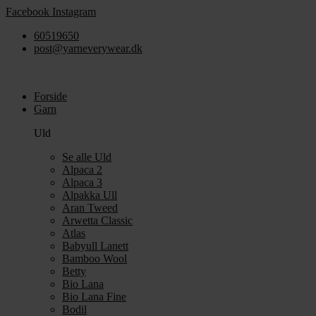
Videre
Facebook
Instagram
til
60519650
indhold
post@yarneverywear.dk
Forside
Garn
Uld
Se alle Uld
Alpaca 2
Alpaca 3
Alpakka Ull
Aran Tweed
Arwetta Classic
Atlas
Babyull Lanett
Bamboo Wool
Betty
Bio Lana
Bio Lana Fine
Bodil