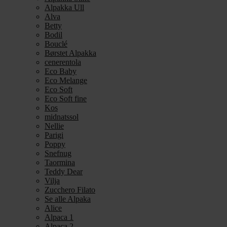
Alpakka Ull
Alva
Betty
Bodil
Bouclé
Børstet Alpakka
cenerentola
Eco Baby
Eco Melange
Eco Soft
Eco Soft fine
Kos
midnatssol
Nellie
Parigi
Poppy
Snefnug
Taormina
Teddy Dear
Vilja
Zucchero Filato
Se alle Alpaka
Alice
Alpaca 1
Alpaca 2