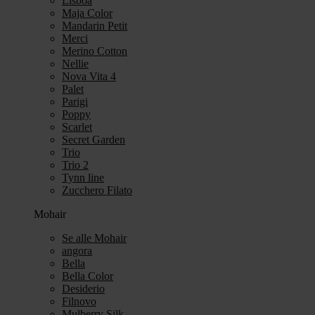
Lisboa
Maja Color
Mandarin Petit
Merci
Merino Cotton
Nellie
Nova Vita 4
Palet
Parigi
Poppy
Scarlet
Secret Garden
Trio
Trio 2
Tynn line
Zucchero Filato
Mohair
Se alle Mohair
angora
Bella
Bella Color
Desiderio
Filnovo
Mulberry Silk