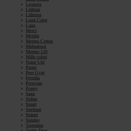
Leonora
Léttlopi
Lillemor
Long Color
Luna
Merci
Merilin
Merino Cotton
Midnatssol
Merino 120
Mille colori
Natur Uld
Parigi
Peer Gynt
Pernilla
Peruvian
Poppy
Saga
Selma
Smart
Snefnug
Spinni
Sunday
Taormina
Teddy Dear