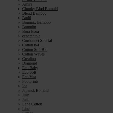
Amira
Chunky Blød Bomuld
Blend Bamboo
Bodil
Bommix Bamboo
Bomulin
Bora Bora
cenerentola
Cordonnet SPecial
Cotton 8/4
Cotton Soft Bio
Cotton Waves
Crealino
Diamond
Eco Baby
Eco Soft
Eco Vita
Footprints
Ida
Japansk Bomuld
Julie
Jutta
Lana Cotton
Line