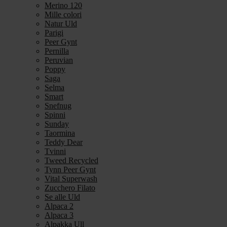
Merino 120
Mille colori
Natur Uld
Parigi
Peer Gynt
Pernilla
Peruvian
Poppy
Saga
Selma
Smart
Snefnug
Spinni
Sunday
Taormina
Teddy Dear
Tvinni
Tweed Recycled
Tynn Peer Gynt
Vital Superwash
Zucchero Filato
Se alle Uld
Alpaca 2
Alpaca 3
Alpakka Ull