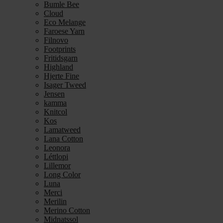
Bumle Bee
Cloud
Eco Melange
Faroese Yarn
Filnovo
Footprints
Fritidsgarn
Highland
Hjerte Fine
Isager Tweed
Jensen
kamma
Knitcol
Kos
Lamatweed
Lana Cotton
Leonora
Léttlopi
Lillemor
Long Color
Luna
Merci
Merilin
Merino Cotton
Midnatssol