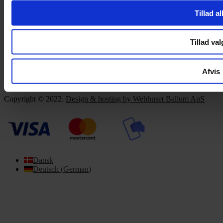
Tillad al
Om Yarn Every Wear
Om Yarn Every Wear
Tillad val
ÅBNINGSTIDER
Afvis
Mandag – Fredag 10:00 – 17:30
Lørdag 10:00 – 14:00
Copyright © 2022.
Design & hosting by Webhuset Ballum ApS
Dansk
Deutsch
(
German
)