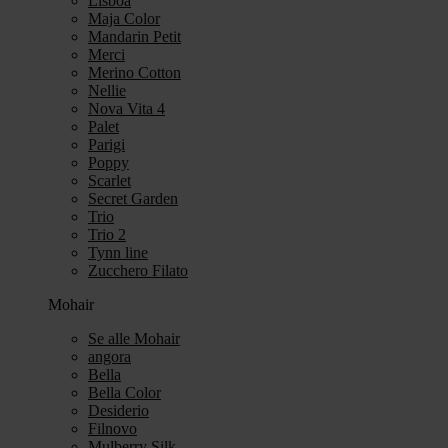
Lisboa
Maja Color
Mandarin Petit
Merci
Merino Cotton
Nellie
Nova Vita 4
Palet
Parigi
Poppy
Scarlet
Secret Garden
Trio
Trio 2
Tynn line
Zucchero Filato
Mohair
Se alle Mohair
angora
Bella
Bella Color
Desiderio
Filnovo
Mulberry Silk