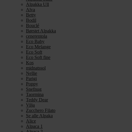
Alpakka Ull
Alva
Betty
Bodil
Bouclé
Børstet Alpakka
cenerentola
Eco Baby
Eco Melange
Eco Soft
Eco Soft fine
Kos
midnatssol
Nellie
Parigi
Poppy
Snefnug
Taormina
Teddy Dear
Vilja
Zucchero Filato
Se alle Alpaka
Alice
Alpaca 1
Alpaca 2