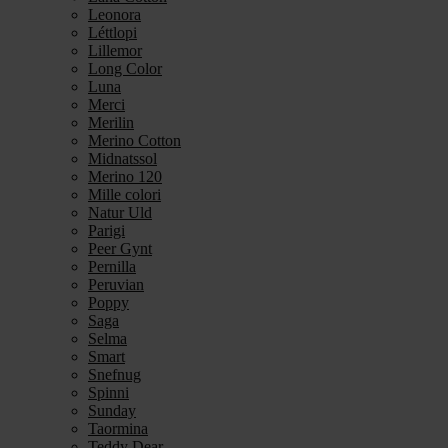
Leonora
Léttlopi
Lillemor
Long Color
Luna
Merci
Merilin
Merino Cotton
Midnatssol
Merino 120
Mille colori
Natur Uld
Parigi
Peer Gynt
Pernilla
Peruvian
Poppy
Saga
Selma
Smart
Snefnug
Spinni
Sunday
Taormina
Teddy Dear