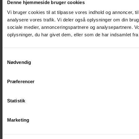
Denne hjemmeside bruger cookies
Vi bruger cookies til at tilpasse vores indhold og annoncer, til 
Hvis du bøvler med noget eller ønsker ny inspiration, så skriv til
analysere vores trafik. Vi deler også oplysninger om din br
mig
,
eller kom forbi butikken på Vestergade 12 i Tønder. Så hjælper
sociale medier, annonceringspartnere og analysepartnere. V
jeg dig på vej.
oplysninger, du har givet dem, eller som de har indsamlet fra 
Vestergade 12 6270, Tønder
60 51 96 50
post@yarneverywear.dk
Samtykkevalg
CVR 43041649
Nødvendig
Facebook-f
Instagram
SERVICES
Præferencer
Handelsbetingelser
Privatlivspolitik
Statistik
Cookiepolitik
Handelsbetingelser
Privatlivspolitik
Marketing
Cookiepolitik
OM OS