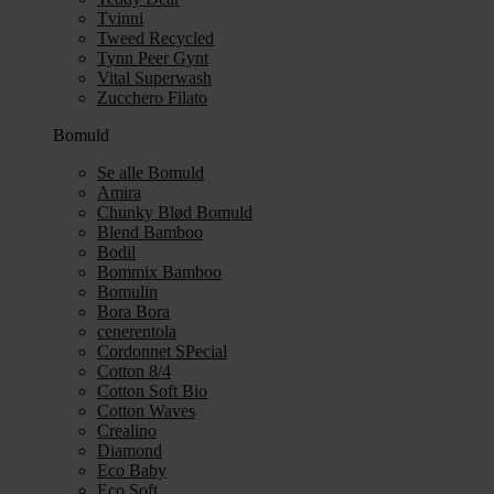
Tvinni
Tweed Recycled
Tynn Peer Gynt
Vital Superwash
Zucchero Filato
Bomuld
Se alle Bomuld
Amira
Chunky Blød Bomuld
Blend Bamboo
Bodil
Bommix Bamboo
Bomulin
Bora Bora
cenerentola
Cordonnet SPecial
Cotton 8/4
Cotton Soft Bio
Cotton Waves
Crealino
Diamond
Eco Baby
Eco Soft