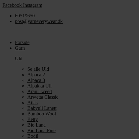
Videre
Facebook
Instagram
til
60519650
indhold
post@yarneverywear.dk
Forside
Garn
Uld
Se alle Uld
Alpaca 2
Alpaca 3
Alpakka Ull
Aran Tweed
Arwetta Classic
Atlas
Babyull Lanett
Bamboo Wool
Betty
Bio Lana
Bio Lana Fine
Bodil