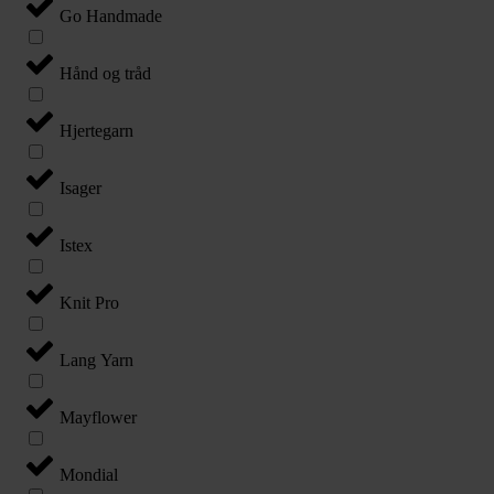
Go Handmade
Hånd og tråd
Hjertegarn
Isager
Istex
Knit Pro
Lang Yarn
Mayflower
Mondial