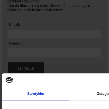
og tilbud i din e-mail.
Når du tilmelder dig nyhedsbrevet, får du samtidig en
rabatkode med dit første nyhedsbrev.
E-mail:
Fornavn:
Ved tilmelding accepterer du vores
privatlivspolitik.
Samtykke
Detalje
Yarn Every Wear