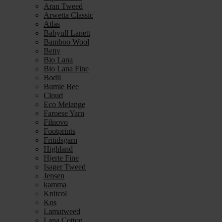
Aran Tweed
Arwetta Classic
Atlas
Babyull Lanett
Bamboo Wool
Betty
Bio Lana
Bio Lana Fine
Bodil
Bumle Bee
Cloud
Eco Melange
Faroese Yarn
Filnovo
Footprints
Fritidsgarn
Highland
Hjerte Fine
Isager Tweed
Jensen
kamma
Knitcol
Kos
Lamatweed
Lana Cotton