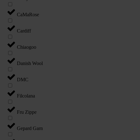
CaMaRose
Cardiff
Chiaogoo
Danish Wool
DMC
Filcolana
Fru Zippe
Gepard Garn