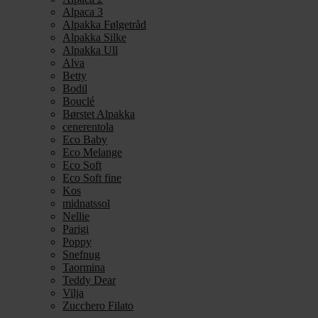
Alpaca 3
Alpakka Følgetråd
Alpakka Silke
Alpakka Ull
Alva
Betty
Bodil
Bouclé
Børstet Alpakka
cenerentola
Eco Baby
Eco Melange
Eco Soft
Eco Soft fine
Kos
midnatssol
Nellie
Parigi
Poppy
Snefnug
Taormina
Teddy Dear
Vilja
Zucchero Filato