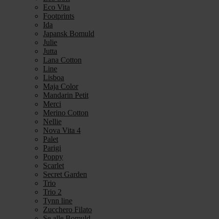
Eco Vita
Footprints
Ida
Japansk Bomuld
Julie
Jutta
Lana Cotton
Line
Lisboa
Maja Color
Mandarin Petit
Merci
Merino Cotton
Nellie
Nova Vita 4
Palet
Parigi
Poppy
Scarlet
Secret Garden
Trio
Trio 2
Tynn line
Zucchero Filato
Se alle Bomuld