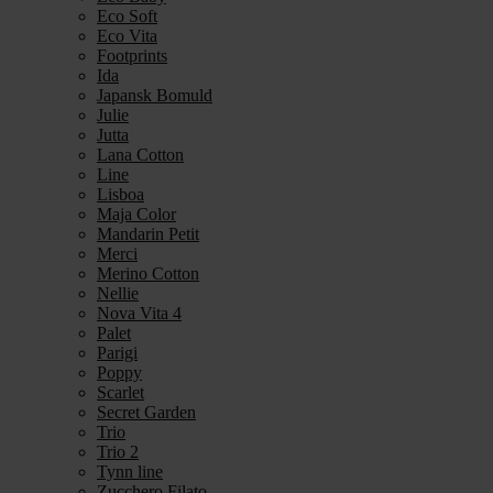
Eco Soft
Eco Vita
Footprints
Ida
Japansk Bomuld
Julie
Jutta
Lana Cotton
Line
Lisboa
Maja Color
Mandarin Petit
Merci
Merino Cotton
Nellie
Nova Vita 4
Palet
Parigi
Poppy
Scarlet
Secret Garden
Trio
Trio 2
Tynn line
Zucchero Filato