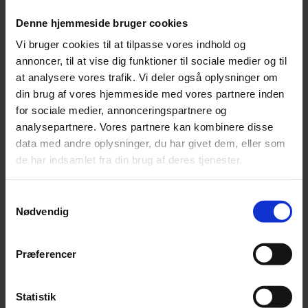
Mulberry Silk
Denne hjemmeside bruger cookies
Leonora
Silk Mohair
Vi bruger cookies til at tilpasse vores indhold og
Tilia
annoncer, til at vise dig funktioner til sociale medier og til
Tynn Silk Mohair
Se alle Mohair
at analysere vores trafik. Vi deler også oplysninger om
angora
din brug af vores hjemmeside med vores partnere inden
Bella
for sociale medier, annonceringspartnere og
Bella Color
Desiderio
analysepartnere. Vores partnere kan kombinere disse
Filnovo
data med andre oplysninger, du har givet dem, eller som
Mulberry Silk
de har indsamlet fra din brug af deres tjenester.
Leonora
Silk Mohair
Tilia
Tynn Silk Mohair
Samtykkevalg
Nødvendig
Alpaka
Se alle Alpaka
Præferencer
Alice
Alpaca 1
Alpaca 2
Alpaca 3
Statistik
Alpakka Følgetråd