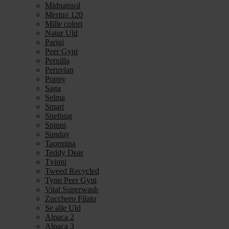
Midnatssol
Merino 120
Mille colori
Natur Uld
Parigi
Peer Gynt
Pernilla
Peruvian
Poppy
Saga
Selma
Smart
Snefnug
Spinni
Sunday
Taormina
Teddy Dear
Tvinni
Tweed Recycled
Tynn Peer Gynt
Vital Superwash
Zucchero Filato
Se alle Uld
Alpaca 2
Alpaca 3