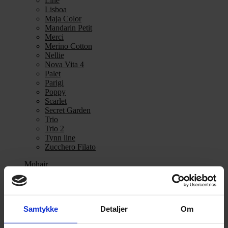
Line
Lisboa
Maja Color
Mandarin Petit
Merci
Merino Cotton
Nellie
Nova Vita 4
Palet
Parigi
Poppy
Scarlet
Secret Garden
Trio
Trio 2
Tynn line
Zucchero Filato
Mohair
Se alle Mohair
angora
Bella
Samtykke
Detaljer
Om
Bella Color
Desiderio
Filnovo