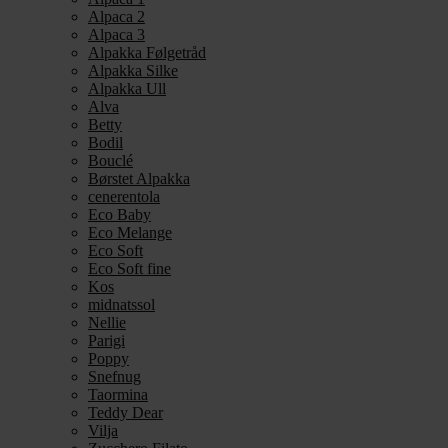
Alpaca 2
Alpaca 3
Alpakka Følgetråd
Alpakka Silke
Alpakka Ull
Alva
Betty
Bodil
Bouclé
Børstet Alpakka
cenerentola
Eco Baby
Eco Melange
Eco Soft
Eco Soft fine
Kos
midnatssol
Nellie
Parigi
Poppy
Snefnug
Taormina
Teddy Dear
Vilja