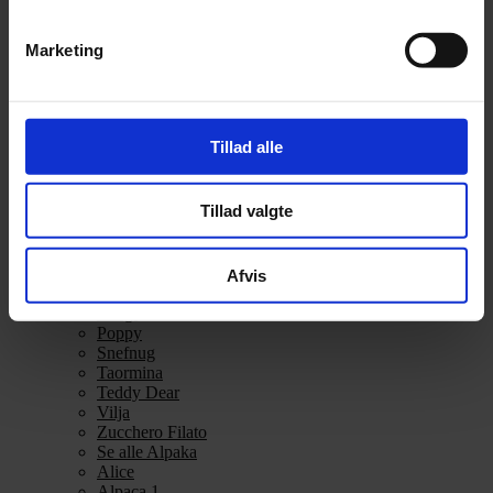
Alpakka Silke
Alpakka Ull
Marketing
Alva
Betty
Bodil
Bouclé
Børstet Alpakka
Tillad alle
cenerentola
Eco Baby
Eco Melange
Tillad valgte
Eco Soft
Eco Soft fine
Kos
midnatssol
Afvis
Nellie
Parigi
Poppy
Snefnug
Taormina
Teddy Dear
Vilja
Zucchero Filato
Se alle Alpaka
Alice
Alpaca 1