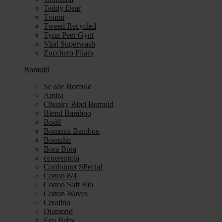
Teddy Dear
Tvinni
Tweed Recycled
Tynn Peer Gynt
Vital Superwash
Zucchero Filato
Bomuld
Se alle Bomuld
Amira
Chunky Blød Bomuld
Blend Bamboo
Bodil
Bommix Bamboo
Bomulin
Bora Bora
cenerentola
Cordonnet SPecial
Cotton 8/4
Cotton Soft Bio
Cotton Waves
Crealino
Diamond
Eco Baby