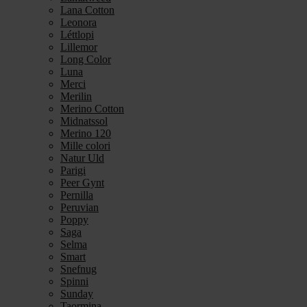
Lana Cotton
Leonora
Léttlopi
Lillemor
Long Color
Luna
Merci
Merilin
Merino Cotton
Midnatssol
Merino 120
Mille colori
Natur Uld
Parigi
Peer Gynt
Pernilla
Peruvian
Poppy
Saga
Selma
Smart
Snefnug
Spinni
Sunday
Taormina