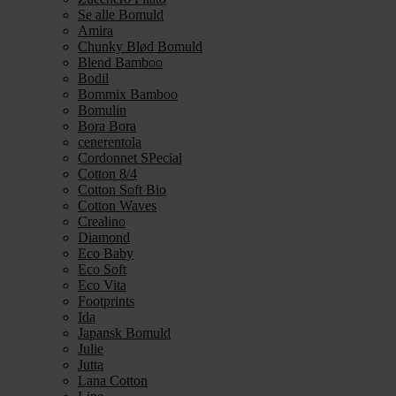
Se alle Bomuld
Amira
Chunky Blød Bomuld
Blend Bamboo
Bodil
Bommix Bamboo
Bomulin
Bora Bora
cenerentola
Cordonnet SPecial
Cotton 8/4
Cotton Soft Bio
Cotton Waves
Crealino
Diamond
Eco Baby
Eco Soft
Eco Vita
Footprints
Ida
Japansk Bomuld
Julie
Jutta
Lana Cotton