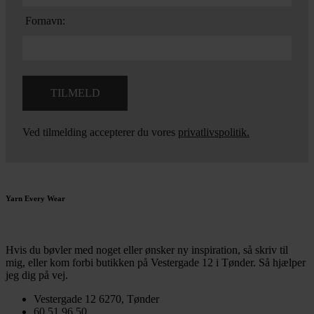
Fornavn:
Ved tilmelding accepterer du vores
privatlivspolitik.
Yarn Every Wear
Hvis du bøvler med noget eller ønsker ny inspiration, så skriv til
mig
,
eller kom forbi butikken på Vestergade 12 i Tønder. Så hjælper
jeg dig på vej.
Vestergade 12 6270, Tønder
60 51 96 50