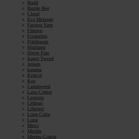
Bodil
Bumle Bee
Cloud
Eco Melange
Faroese Yarn
Filnovo
Footprints
Fritidsgarn
Highland
Hjerte Fine
Isager Tweed
Jensen
kamma
Knitcol
Kos
Lamatweed
Lana Cotton
Leonora
Léttlopi
Lillemor
Long Color
Luna
Merci
Merilin
Merino Cotton