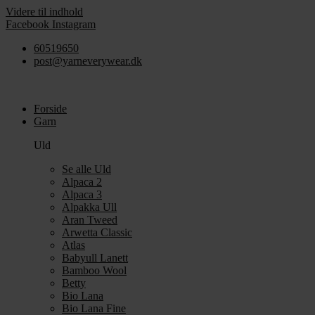
Videre til indhold
Facebook
Instagram
60519650
post@yarneverywear.dk
Forside
Garn
Uld
Se alle Uld
Alpaca 2
Alpaca 3
Alpakka Ull
Aran Tweed
Arwetta Classic
Atlas
Babyull Lanett
Bamboo Wool
Betty
Bio Lana
Bio Lana Fine