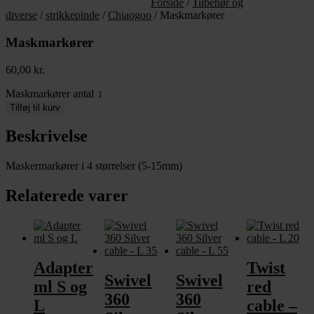
Forside
/
Tilbehør og
diverse
/
strikkepinde
/
Chiaogoo
/ Maskmarkører
Maskmarkører
60,00
kr.
Maskmarkører antal
Tilføj til kurv
Beskrivelse
Maskermarkører i 4 størrelser (5-15mm)
Relaterede varer
Adapter
Twist
Swivel
Swivel
ml S og
red
360
360
L
cable –