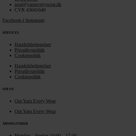
post@yarneverywear.dk
CVR 43041649
Facebook-f
Instagram
SERVICES
Handelsbetingelser
Privatlivspolitik
Cookiepolitik
Handelsbetingelser
Privatlivspolitik
Cookiepolitik
OM OS
Om Yarn Every Wear
Om Yarn Every Wear
ÅBNINGSTIDER
Mandag – Fredag 10:00 – 17:30