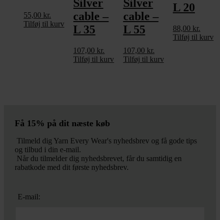
Silver
Silver
L 20
cable –
cable –
55,00
kr.
Tilføj til kurv
L 35
L 55
88,00
kr.
Tilføj til kurv
107,00
kr.
107,00
kr.
Tilføj til kurv
Tilføj til kurv
Få 15% på dit næste køb
Tilmeld dig Yarn Every Wear's nyhedsbrev og få gode tips
og tilbud i din e-mail.
Når du tilmelder dig nyhedsbrevet, får du samtidig en
rabatkode med dit første nyhedsbrev.
E-mail: