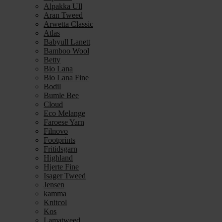
Alpakka Ull
Aran Tweed
Arwetta Classic
Atlas
Babyull Lanett
Bamboo Wool
Betty
Bio Lana
Bio Lana Fine
Bodil
Bumle Bee
Cloud
Eco Melange
Faroese Yarn
Filnovo
Footprints
Fritidsgarn
Highland
Hjerte Fine
Isager Tweed
Jensen
kamma
Knitcol
Kos
Lamatweed