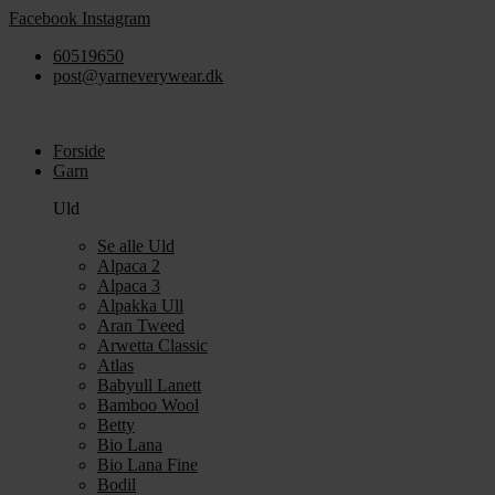
Videre
Facebook
Instagram
til
60519650
indhold
post@yarneverywear.dk
Forside
Garn
Uld
Se alle Uld
Alpaca 2
Alpaca 3
Alpakka Ull
Aran Tweed
Arwetta Classic
Atlas
Babyull Lanett
Bamboo Wool
Betty
Bio Lana
Bio Lana Fine
Bodil