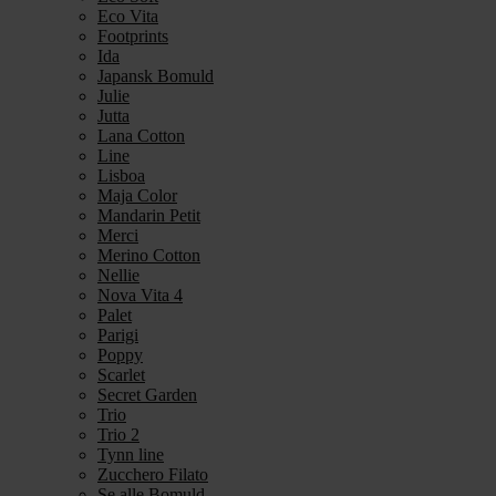
Eco Vita
Footprints
Ida
Japansk Bomuld
Julie
Jutta
Lana Cotton
Line
Lisboa
Maja Color
Mandarin Petit
Merci
Merino Cotton
Nellie
Nova Vita 4
Palet
Parigi
Poppy
Scarlet
Secret Garden
Trio
Trio 2
Tynn line
Zucchero Filato
Se alle Bomuld