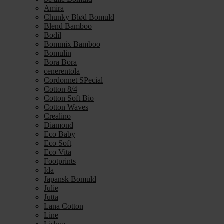
Amira
Chunky Blød Bomuld
Blend Bamboo
Bodil
Bommix Bamboo
Bomulin
Bora Bora
cenerentola
Cordonnet SPecial
Cotton 8/4
Cotton Soft Bio
Cotton Waves
Crealino
Diamond
Eco Baby
Eco Soft
Eco Vita
Footprints
Ida
Japansk Bomuld
Julie
Jutta
Lana Cotton
Line