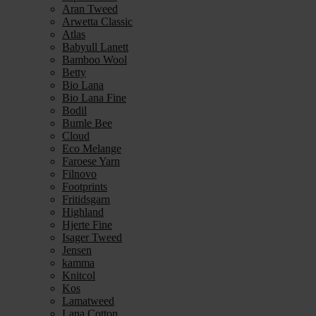
Aran Tweed
Arwetta Classic
Atlas
Babyull Lanett
Bamboo Wool
Betty
Bio Lana
Bio Lana Fine
Bodil
Bumle Bee
Cloud
Eco Melange
Faroese Yarn
Filnovo
Footprints
Fritidsgarn
Highland
Hjerte Fine
Isager Tweed
Jensen
kamma
Knitcol
Kos
Lamatweed
Lana Cotton