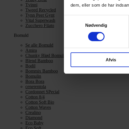
Tvinni
dem, eller som de har indsaml
Tweed Recycled
Tynn Peer Gynt
Samtykkevalg
Vital Superwash
Nødvendig
Zucchero Filato
Bomuld
Se alle Bomuld
Amira
Chunky Blød Bomuld
Afvis
Blend Bamboo
Bodil
Bommix Bamboo
Bomulin
Bora Bora
cenerentola
Cordonnet SPecial
Cotton 8/4
Cotton Soft Bio
Cotton Waves
Crealino
Diamond
Eco Baby
Eco Soft