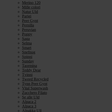
Merino 120
Mille colori
Natur Uld
Parigi
Peer Gynt
Pernilla
Peruvian
Poppy
Saga
Selma
Smart
Snefnug
Spinni
Sunday
Taormina
Teddy Dear
Tvinni
Tweed Recycled
Tynn Peer Gynt
Vital Superwash
Zucchero Filato
Se alle Uld
Alpaca 2
Alpaca 3
Alpakka Ull