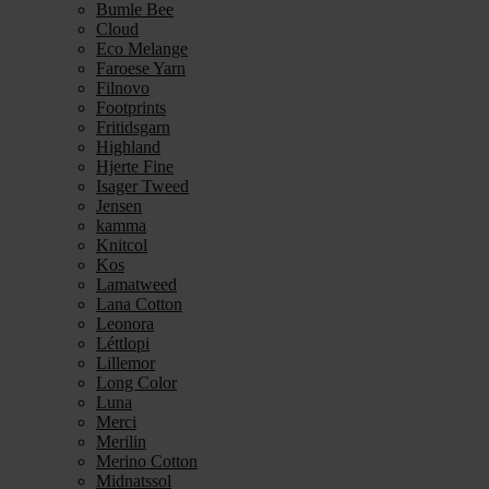
Bumle Bee
Cloud
Eco Melange
Faroese Yarn
Filnovo
Footprints
Fritidsgarn
Highland
Hjerte Fine
Isager Tweed
Jensen
kamma
Knitcol
Kos
Lamatweed
Lana Cotton
Leonora
Léttlopi
Lillemor
Long Color
Luna
Merci
Merilin
Merino Cotton
Midnatssol