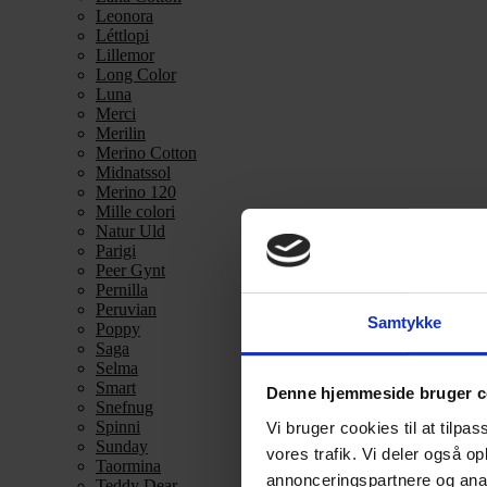
Leonora
Léttlopi
Lillemor
Long Color
Luna
Merci
Merilin
Merino Cotton
Midnatssol
Merino 120
Mille colori
Natur Uld
Parigi
Peer Gynt
Pernilla
Peruvian
Samtykke
Poppy
Saga
Selma
Smart
Denne hjemmeside bruger c
Snefnug
Spinni
Vi bruger cookies til at tilpas
Sunday
vores trafik. Vi deler også 
Taormina
annonceringspartnere og anal
Teddy Dear