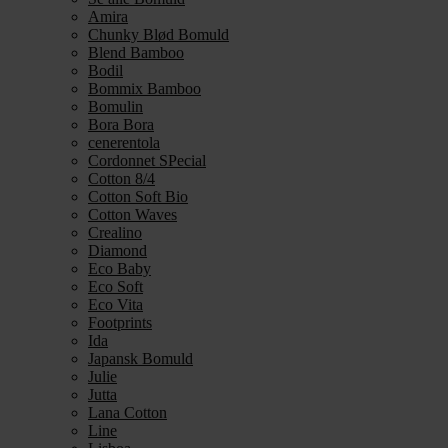
Amira
Chunky Blød Bomuld
Blend Bamboo
Bodil
Bommix Bamboo
Bomulin
Bora Bora
cenerentola
Cordonnet SPecial
Cotton 8/4
Cotton Soft Bio
Cotton Waves
Crealino
Diamond
Eco Baby
Eco Soft
Eco Vita
Footprints
Ida
Japansk Bomuld
Julie
Jutta
Lana Cotton
Line