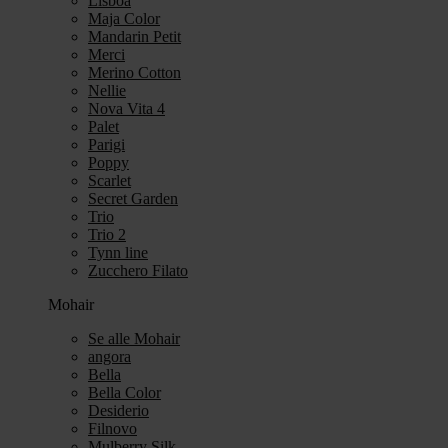
Lisboa
Maja Color
Mandarin Petit
Merci
Merino Cotton
Nellie
Nova Vita 4
Palet
Parigi
Poppy
Scarlet
Secret Garden
Trio
Trio 2
Tynn line
Zucchero Filato
Mohair
Se alle Mohair
angora
Bella
Bella Color
Desiderio
Filnovo
Mulberry Silk