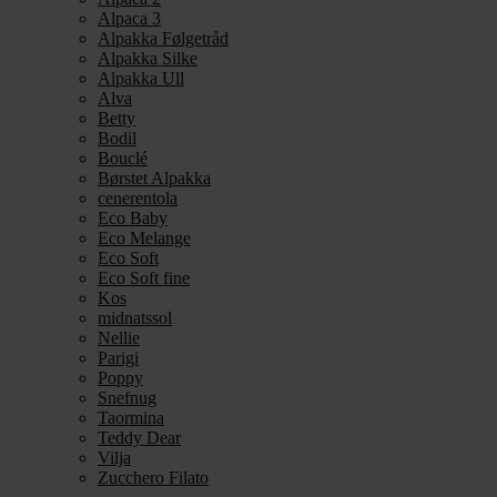
Alpaca 3
Alpakka Følgetråd
Alpakka Silke
Alpakka Ull
Alva
Betty
Bodil
Bouclé
Børstet Alpakka
cenerentola
Eco Baby
Eco Melange
Eco Soft
Eco Soft fine
Kos
midnatssol
Nellie
Parigi
Poppy
Snefnug
Taormina
Teddy Dear
Vilja
Zucchero Filato