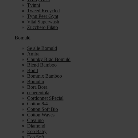
Tvinni
Tweed Recycled
Tynn Peer Gynt
Vital Superwash
Zucchero Filato
Bomuld
Se alle Bomuld
Amira
Chunky Blød Bomuld
Blend Bamboo
Bodil
Bommix Bamboo
Bomulin
Bora Bora
cenerentola
Cordonnet SPecial
Cotton 8/4
Cotton Soft Bio
Cotton Waves
Crealino
Diamond
Eco Baby
Eco Soft