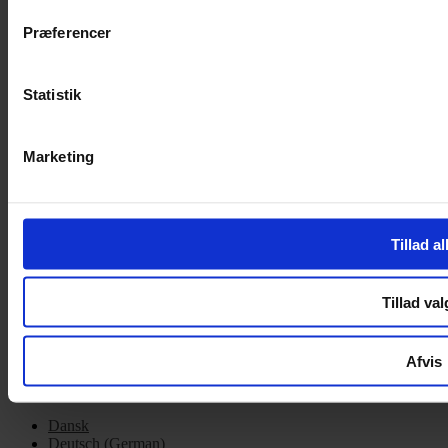
Cookiepolitik
Præferencer
Handelsbetingelser
Privatlivspolitik
Cookiepolitik
Statistik
OM OS
Marketing
Om Yarn Every Wear
Om Yarn Every Wear
ÅBNINGSTIDER
Tillad al
Mandag – Fredag 10:00 – 17:30
Lørdag 10:00 – 14:00
Tillad val
Copyright © 2022.
Design & hosting by Webhuset Ballum ApS
Afvis
Dansk
Deutsch
(
German
)