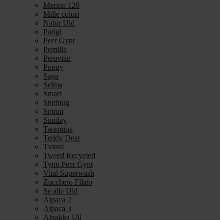
Merino 120
Mille colori
Natur Uld
Parigi
Peer Gynt
Pernilla
Peruvian
Poppy
Saga
Selma
Smart
Snefnug
Spinni
Sunday
Taormina
Teddy Dear
Tvinni
Tweed Recycled
Tynn Peer Gynt
Vital Superwash
Zucchero Filato
Se alle Uld
Alpaca 2
Alpaca 3
Alpakka Ull