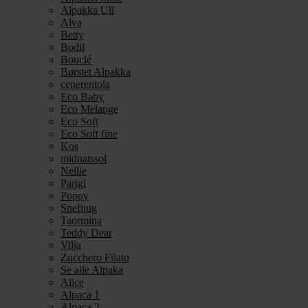
Alpakka Ull
Alva
Betty
Bodil
Bouclé
Børstet Alpakka
cenerentola
Eco Baby
Eco Melange
Eco Soft
Eco Soft fine
Kos
midnatssol
Nellie
Parigi
Poppy
Snefnug
Taormina
Teddy Dear
Vilja
Zucchero Filato
Se alle Alpaka
Alice
Alpaca 1
Alpaca 2