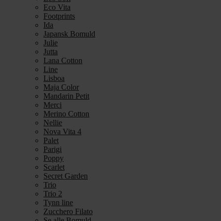
Eco Vita
Footprints
Ida
Japansk Bomuld
Julie
Jutta
Lana Cotton
Line
Lisboa
Maja Color
Mandarin Petit
Merci
Merino Cotton
Nellie
Nova Vita 4
Palet
Parigi
Poppy
Scarlet
Secret Garden
Trio
Trio 2
Tynn line
Zucchero Filato
Se alle Bomuld