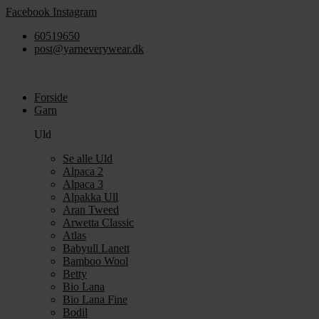
Videre
Facebook
Instagram
til
60519650
indhold
post@yarneverywear.dk
Forside
Garn
Uld
Se alle Uld
Alpaca 2
Alpaca 3
Alpakka Ull
Aran Tweed
Arwetta Classic
Atlas
Babyull Lanett
Bamboo Wool
Betty
Bio Lana
Bio Lana Fine
Bodil