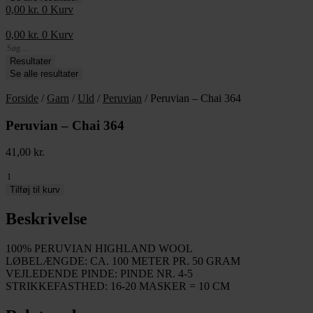
0,00
kr.
0
Kurv
0,00
kr.
0
Kurv
Search
...
Resultater
Se alle resultater
Forside
/
Garn
/
Uld
/
Peruvian
/ Peruvian – Chai 364
Peruvian – Chai 364
41,00
kr.
Peruvian
-
Tilføj til kurv
Chai
364
Beskrivelse
antal
100% PERUVIAN HIGHLAND WOOL
LØBELÆNGDE: CA. 100 METER PR. 50 GRAM
VEJLEDENDE PINDE: PINDE NR. 4-5
STRIKKEFASTHED: 16-20 MASKER = 10 CM