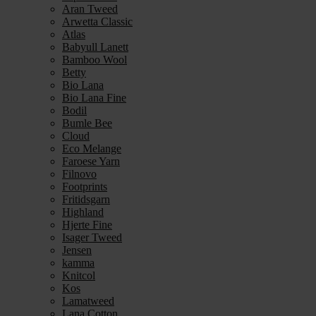
Aran Tweed
Arwetta Classic
Atlas
Babyull Lanett
Bamboo Wool
Betty
Bio Lana
Bio Lana Fine
Bodil
Bumle Bee
Cloud
Eco Melange
Faroese Yarn
Filnovo
Footprints
Fritidsgarn
Highland
Hjerte Fine
Isager Tweed
Jensen
kamma
Knitcol
Kos
Lamatweed
Lana Cotton