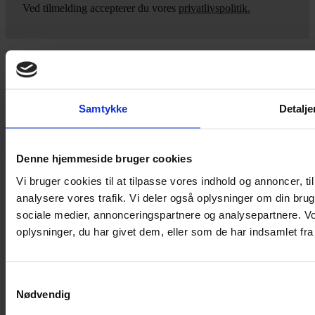
Ved tilmelding accepterer du vores
privatlivspolitik.
Yarn Every Wear
Samtykke
Detalje
Hvis du bøvler med noget eller ønsker ny inspiration, så skriv til
mig
,
eller kom forbi butikken på Vestergade 12 i Tønder. Så hjælper
jeg dig på vej.
Denne hjemmeside bruger cookies
Vestergade 12 6270, Tønder
Vi bruger cookies til at tilpasse vores indhold og annoncer, til 
60 51 96 50
analysere vores trafik. Vi deler også oplysninger om din br
post@yarneverywear.dk
CVR 43041649
sociale medier, annonceringspartnere og analysepartnere. V
oplysninger, du har givet dem, eller som de har indsamlet fra 
Facebook-f
Instagram
SERVICES
Samtykkevalg
Nødvendig
Handelsbetingelser
Privatlivspolitik