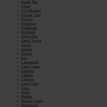
Bumle Bee
Cloud
Eco Melange
Faroese Yarn
Filnovo
Footprints
Fritidsgarn
Highland
Hjerte Fine
Isager Tweed
Jensen
kamma
Knitcol
Kos
Lamatweed
Lana Cotton
Leonora
Léttlopi
Lillemor
Long Color
Luna
Merci
Merilin
Merino Cotton
Midnatssol