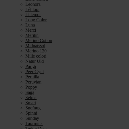
Leonora
Léttlopi
Lillemor
Long Color
Luna
Merci
Merilin
Merino Cotton
Midnatssol
Merino 120
Mille colori
Natur Uld
Parigi
Peer Gynt
Pernilla
Peruvian
Poppy
Saga
Selma
Smart
Snefnug
Spinni
Sunday
Taormina
Teddy Dear