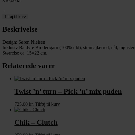
350,00
kr.
Rysteribs
-
Tilføj til kurv
Clutch
antal
Beskrivelse
Design: Søren Nielsen
Inklusiv Baldyre Broderigarn (100% uld), stramajlærred, nål, mønster
Størrelse ca. 15×22 cm.
Relaterede varer
Twist ’n’ turn – Pick ’n’ mix puden
725,00
kr.
Tilføj til kurv
Chik – Clutch