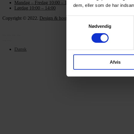
Mandag – Fredag 10:00 – 17:30
dem, eller som de har indsaml
Lørdag 10:00 – 14:00
Copyright © 2022.
Design & hosting by Webhuset Ballum ApS
Samtykkevalg
Nødvendig
Dansk
Afvis