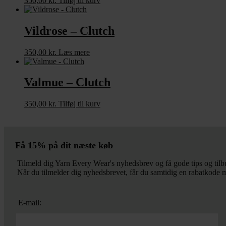
350,00
kr.
Tilføj til kurv
Vildrose – Clutch
350,00
kr.
Læs mere
Valmue – Clutch
350,00
kr.
Tilføj til kurv
Få 15% på dit næste køb
Tilmeld dig Yarn Every Wear's nyhedsbrev og få gode tips og tilbu
Når du tilmelder dig nyhedsbrevet, får du samtidig en rabatkode m
E-mail: