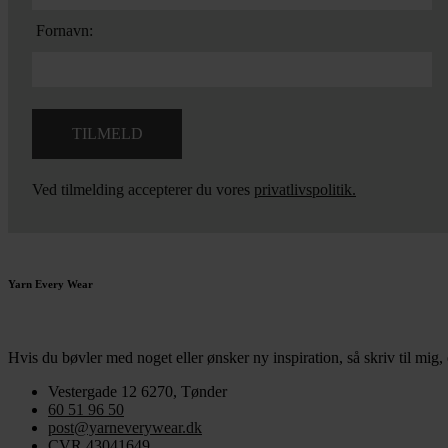
Fornavn:
Ved tilmelding accepterer du vores
privatlivspolitik.
Yarn Every Wear
Hvis du bøvler med noget eller ønsker ny inspiration, så skriv til mig
,
Vestergade 12 6270, Tønder
60 51 96 50
post@yarneverywear.dk
CVR 43041649