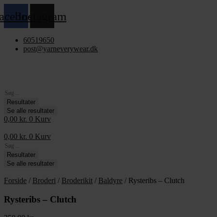
Videre
acebook
Instagram
til
indhold
60519650
post@yarneverywear.dk
Search
...
Resultater
Se alle resultater
0,00
kr.
0
Kurv
0,00
kr.
0
Kurv
Search
...
Resultater
Se alle resultater
Forside
/
Broderi
/
Broderikit
/
Baldyre
/ Rysteribs – Clutch
Rysteribs – Clutch