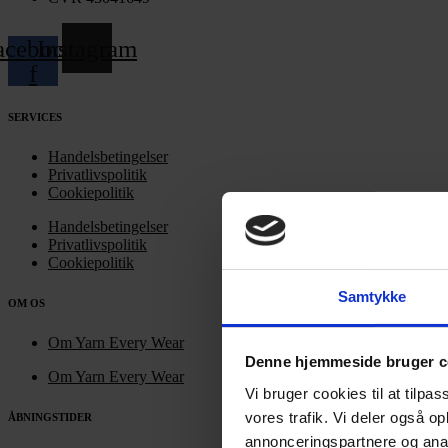
acebook-
Instagram
f
SERVICES
Handelsbetingelser
Privatlivspolitik
Cookiepolitik
Handelsbetingelser
Privatlivspolitik
Cookiepolitik
Samtykke
OM OS
Om Yarn Every Wear
Denne hjemmeside bruger c
Om Yarn Every Wear
Vi bruger cookies til at tilpas
vores trafik. Vi deler også 
ÅBNINGSTIDER
annonceringspartnere og anal