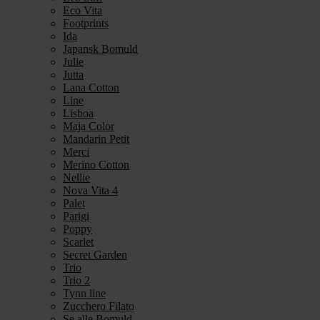
Eco Vita
Footprints
Ida
Japansk Bomuld
Julie
Jutta
Lana Cotton
Line
Lisboa
Maja Color
Mandarin Petit
Merci
Merino Cotton
Nellie
Nova Vita 4
Palet
Parigi
Poppy
Scarlet
Secret Garden
Trio
Trio 2
Tynn line
Zucchero Filato
Se alle Bomuld