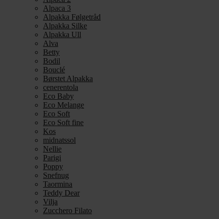
Alpaca 3
Alpakka Følgetråd
Alpakka Silke
Alpakka Ull
Alva
Betty
Bodil
Bouclé
Børstet Alpakka
cenerentola
Eco Baby
Eco Melange
Eco Soft
Eco Soft fine
Kos
midnatssol
Nellie
Parigi
Poppy
Snefnug
Taormina
Teddy Dear
Vilja
Zucchero Filato