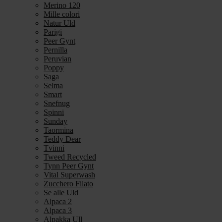
Merino 120
Mille colori
Natur Uld
Parigi
Peer Gynt
Pernilla
Peruvian
Poppy
Saga
Selma
Smart
Snefnug
Spinni
Sunday
Taormina
Teddy Dear
Tvinni
Tweed Recycled
Tynn Peer Gynt
Vital Superwash
Zucchero Filato
Se alle Uld
Alpaca 2
Alpaca 3
Alpakka Ull