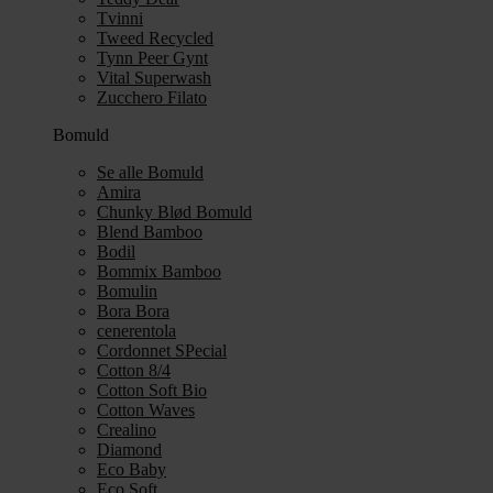
Tvinni
Tweed Recycled
Tynn Peer Gynt
Vital Superwash
Zucchero Filato
Bomuld
Se alle Bomuld
Amira
Chunky Blød Bomuld
Blend Bamboo
Bodil
Bommix Bamboo
Bomulin
Bora Bora
cenerentola
Cordonnet SPecial
Cotton 8/4
Cotton Soft Bio
Cotton Waves
Crealino
Diamond
Eco Baby
Eco Soft