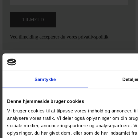
Ved tilmelding accepterer du vores
privatlivspolitik.
Yarn Every Wear
Samtykke
Detalje
Hvis du bøvler med noget eller ønsker ny inspiration, så skriv til
mig
,
eller kom forbi butikken på Vestergade 12 i Tønder. Så hjælper
jeg dig på vej.
Denne hjemmeside bruger cookies
Vestergade 12 6270, Tønder
Vi bruger cookies til at tilpasse vores indhold og annoncer, til 
60 51 96 50
analysere vores trafik. Vi deler også oplysninger om din br
post@yarneverywear.dk
sociale medier, annonceringspartnere og analysepartnere. V
CVR 43041649
oplysninger, du har givet dem, eller som de har indsamlet fra 
Facebook-f
Instagram