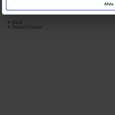
Afvis
Dansk
Deutsch
(
German
)