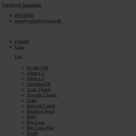
Videre
Facebook
Instagram
til
60519650
indhold
post@yarneverywear.dk
Forside
Garn
Uld
Se alle Uld
Alpaca 2
Alpaca 3
Alpakka Ull
Aran Tweed
Arwetta Classic
Atlas
Babyull Lanett
Bamboo Wool
Betty
Bio Lana
Bio Lana Fine
Bodil