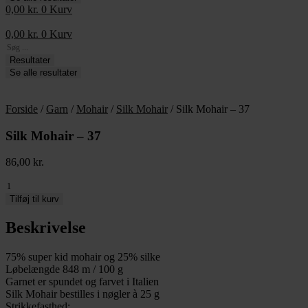
0,00
kr.
0
Kurv
0,00
kr.
0
Kurv
Search
...
Resultater
Se alle resultater
Forside
/
Garn
/
Mohair
/
Silk Mohair
/ Silk Mohair – 37
Silk Mohair – 37
86,00
kr.
Silk
Mohair
Tilføj til kurv
-
37
Beskrivelse
antal
75% super kid mohair og 25% silke
Løbelængde 848 m / 100 g
Garnet er spundet og farvet i Italien
Silk Mohair bestilles i nøgler à 25 g
Strikkefasthed: