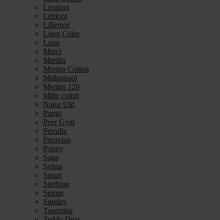
Leonora
Léttlopi
Lillemor
Long Color
Luna
Merci
Merilin
Merino Cotton
Midnatssol
Merino 120
Mille colori
Natur Uld
Parigi
Peer Gynt
Pernilla
Peruvian
Poppy
Saga
Selma
Smart
Snefnug
Spinni
Sunday
Taormina
Teddy Dear