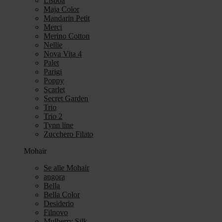
Lisboa
Maja Color
Mandarin Petit
Merci
Merino Cotton
Nellie
Nova Vita 4
Palet
Parigi
Poppy
Scarlet
Secret Garden
Trio
Trio 2
Tynn line
Zucchero Filato
Mohair
Se alle Mohair
angora
Bella
Bella Color
Desiderio
Filnovo
Mulberry Silk