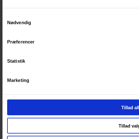
SERVICES
Samtykkevalg
Nødvendig
Handelsbetingelser
Privatlivspolitik
Cookiepolitik
Præferencer
Handelsbetingelser
Privatlivspolitik
Cookiepolitik
Statistik
OM OS
Marketing
Om Yarn Every Wear
Om Yarn Every Wear
ÅBNINGSTIDER
Tillad al
Mandag – Fredag 10:00 – 17:30
Lørdag 10:00 – 14:00
Tillad val
Copyright © 2022.
Design & hosting by Webhuset Ballum ApS