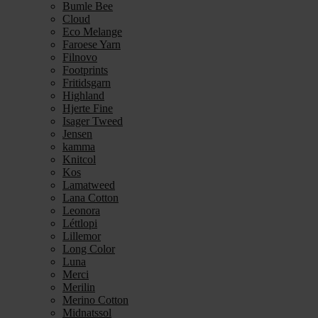
Bumle Bee
Cloud
Eco Melange
Faroese Yarn
Filnovo
Footprints
Fritidsgarn
Highland
Hjerte Fine
Isager Tweed
Jensen
kamma
Knitcol
Kos
Lamatweed
Lana Cotton
Leonora
Léttlopi
Lillemor
Long Color
Luna
Merci
Merilin
Merino Cotton
Midnatssol