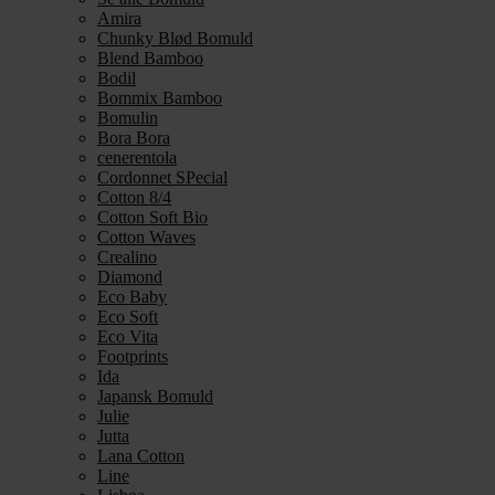
Amira
Chunky Blød Bomuld
Blend Bamboo
Bodil
Bommix Bamboo
Bomulin
Bora Bora
cenerentola
Cordonnet SPecial
Cotton 8/4
Cotton Soft Bio
Cotton Waves
Crealino
Diamond
Eco Baby
Eco Soft
Eco Vita
Footprints
Ida
Japansk Bomuld
Julie
Jutta
Lana Cotton
Line