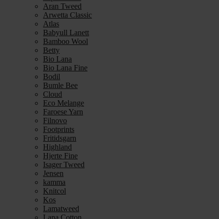
Aran Tweed
Arwetta Classic
Atlas
Babyull Lanett
Bamboo Wool
Betty
Bio Lana
Bio Lana Fine
Bodil
Bumle Bee
Cloud
Eco Melange
Faroese Yarn
Filnovo
Footprints
Fritidsgarn
Highland
Hjerte Fine
Isager Tweed
Jensen
kamma
Knitcol
Kos
Lamatweed
Lana Cotton