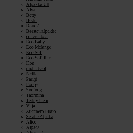
Alpakka Ull
Alva
Betty
Bodil
Bouclé
Børstet Alpakka
cenerentola
Eco Baby
Eco Melange
Eco Soft
Eco Soft fine
Kos
midnatssol
Nellie
Parigi
Poppy
Snefnug
Taormina
Teddy Dear
Vilja
Zucchero Filato
Se alle Alpaka
Alice
Alpaca 1
Alpaca 2