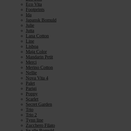
Eco Vita
Footprints
Ida
Japansk Bomuld
Julie
Jutta
Lana Cotton
Line
Lisboa
Maja Color
Mandarin Petit
Merci
Merino Cotton
Nellie
Nova Vita 4
Palet
Parigi
Poppy
Scarlet
Secret Garden
Trio
Trio 2
Tynn line
Zucchero Filato
Se alle Bomuld