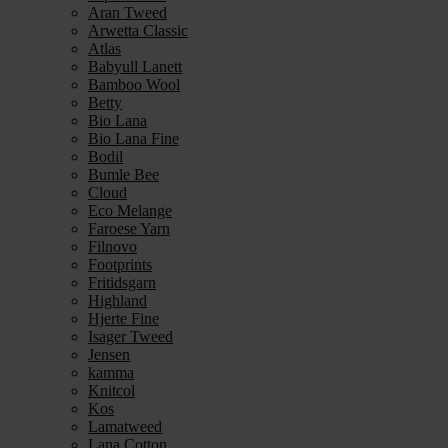
Aran Tweed
Arwetta Classic
Atlas
Babyull Lanett
Bamboo Wool
Betty
Bio Lana
Bio Lana Fine
Bodil
Bumle Bee
Cloud
Eco Melange
Faroese Yarn
Filnovo
Footprints
Fritidsgarn
Highland
Hjerte Fine
Isager Tweed
Jensen
kamma
Knitcol
Kos
Lamatweed
Lana Cotton