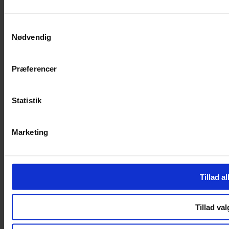
SERVICES
Samtykkevalg
Nødvendig
Handelsbetingelser
Privatlivspolitik
Cookiepolitik
Præferencer
Handelsbetingelser
Privatlivspolitik
Cookiepolitik
Statistik
OM OS
Marketing
Om Yarn Every Wear
Om Yarn Every Wear
ÅBNINGSTIDER
Tillad al
Mandag – Fredag 10:00 – 17:30
Lørdag 10:00 – 14:00
Tillad val
Copyright © 2022.
Design & hosting by Webhuset Ballum ApS