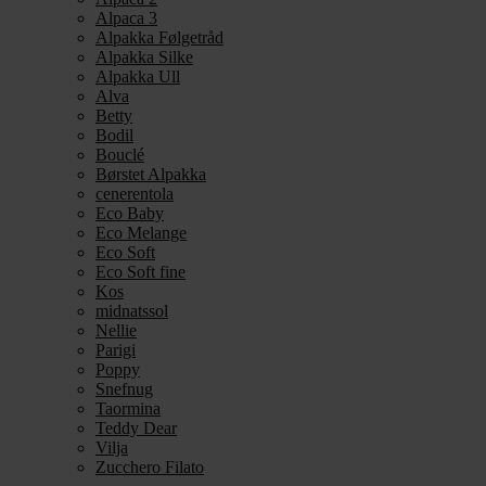
Alpaca 3
Alpakka Følgetråd
Alpakka Silke
Alpakka Ull
Alva
Betty
Bodil
Bouclé
Børstet Alpakka
cenerentola
Eco Baby
Eco Melange
Eco Soft
Eco Soft fine
Kos
midnatssol
Nellie
Parigi
Poppy
Snefnug
Taormina
Teddy Dear
Vilja
Zucchero Filato