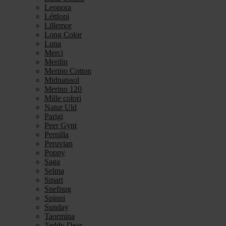
Leonora
Léttlopi
Lillemor
Long Color
Luna
Merci
Merilin
Merino Cotton
Midnatssol
Merino 120
Mille colori
Natur Uld
Parigi
Peer Gynt
Pernilla
Peruvian
Poppy
Saga
Selma
Smart
Snefnug
Spinni
Sunday
Taormina
Teddy Dear