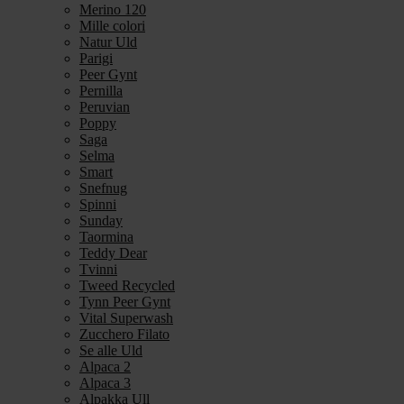
Merino 120
Mille colori
Natur Uld
Parigi
Peer Gynt
Pernilla
Peruvian
Poppy
Saga
Selma
Smart
Snefnug
Spinni
Sunday
Taormina
Teddy Dear
Tvinni
Tweed Recycled
Tynn Peer Gynt
Vital Superwash
Zucchero Filato
Se alle Uld
Alpaca 2
Alpaca 3
Alpakka Ull