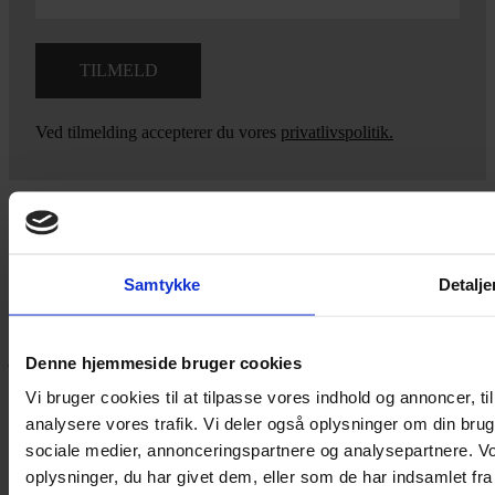
Ved tilmelding accepterer du vores
privatlivspolitik.
Yarn Every Wear
Samtykke
Detalje
Hvis du bøvler med noget eller ønsker ny inspiration, så skriv til
mig
,
eller kom forbi butikken på Vestergade 12 i Tønder. Så hjælper
jeg dig på vej.
Denne hjemmeside bruger cookies
Vestergade 12 6270, Tønder
Vi bruger cookies til at tilpasse vores indhold og annoncer, til 
60 51 96 50
analysere vores trafik. Vi deler også oplysninger om din br
post@yarneverywear.dk
sociale medier, annonceringspartnere og analysepartnere. V
CVR 43041649
oplysninger, du har givet dem, eller som de har indsamlet fra 
Facebook-f
Instagram