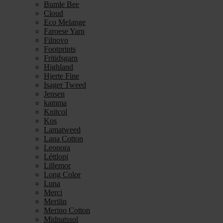
Bumle Bee
Cloud
Eco Melange
Faroese Yarn
Filnovo
Footprints
Fritidsgarn
Highland
Hjerte Fine
Isager Tweed
Jensen
kamma
Knitcol
Kos
Lamatweed
Lana Cotton
Leonora
Léttlopi
Lillemor
Long Color
Luna
Merci
Merilin
Merino Cotton
Midnatssol