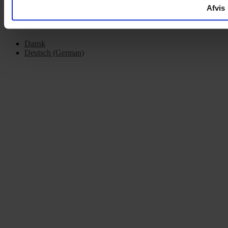
Afvis
Dansk
Deutsch
(
German
)