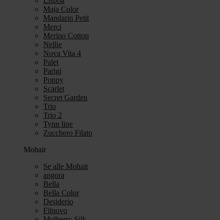
Lisboa
Maja Color
Mandarin Petit
Merci
Merino Cotton
Nellie
Nova Vita 4
Palet
Parigi
Poppy
Scarlet
Secret Garden
Trio
Trio 2
Tynn line
Zucchero Filato
Mohair
Se alle Mohair
angora
Bella
Bella Color
Desiderio
Filnovo
Mulberry Silk