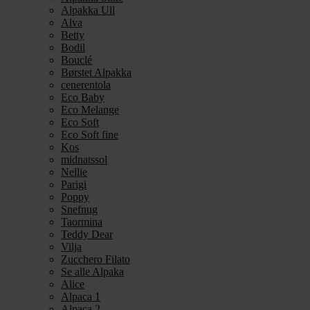
Alpakka Ull
Alva
Betty
Bodil
Bouclé
Børstet Alpakka
cenerentola
Eco Baby
Eco Melange
Eco Soft
Eco Soft fine
Kos
midnatssol
Nellie
Parigi
Poppy
Snefnug
Taormina
Teddy Dear
Vilja
Zucchero Filato
Se alle Alpaka
Alice
Alpaca 1
Alpaca 2