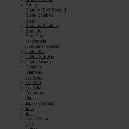
Amira
Chunky Blød Bomuld
Blend Bamboo
Bodil
Bommix Bamboo
Bomulin
Bora Bora
cenerentola
Cordonnet SPecial
Cotton 8/4
Cotton Soft Bio
Cotton Waves
Crealino
Diamond
Eco Baby
Eco Soft
Eco Vita
Footprints
Ida
Japansk Bomuld
Julie
Jutta
Lana Cotton
Line