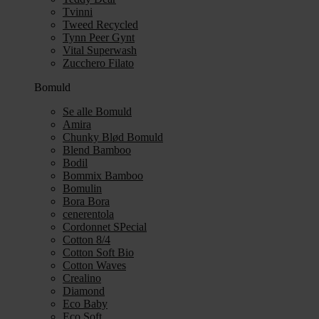
Tvinni
Tweed Recycled
Tynn Peer Gynt
Vital Superwash
Zucchero Filato
Bomuld
Se alle Bomuld
Amira
Chunky Blød Bomuld
Blend Bamboo
Bodil
Bommix Bamboo
Bomulin
Bora Bora
cenerentola
Cordonnet SPecial
Cotton 8/4
Cotton Soft Bio
Cotton Waves
Crealino
Diamond
Eco Baby
Eco Soft