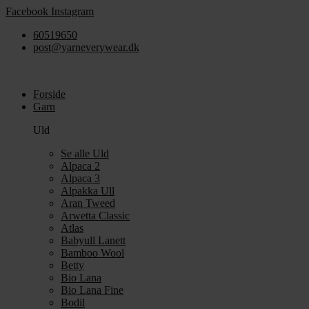
Videre
Facebook
Instagram
til
60519650
indhold
post@yarneverywear.dk
Forside
Garn
Uld
Se alle Uld
Alpaca 2
Alpaca 3
Alpakka Ull
Aran Tweed
Arwetta Classic
Atlas
Babyull Lanett
Bamboo Wool
Betty
Bio Lana
Bio Lana Fine
Bodil