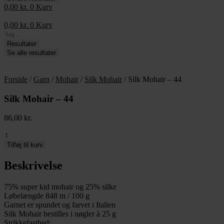
0,00
kr.
0
Kurv
0,00
kr.
0
Kurv
Search
...
Resultater
Se alle resultater
Forside
/
Garn
/
Mohair
/
Silk Mohair
/ Silk Mohair – 44
Silk Mohair – 44
86,00
kr.
Silk
Mohair
Tilføj til kurv
-
44
Beskrivelse
antal
75% super kid mohair og 25% silke
Løbelængde 848 m / 100 g
Garnet er spundet og farvet i Italien
Silk Mohair bestilles i nøgler à 25 g
Strikkefasthed: