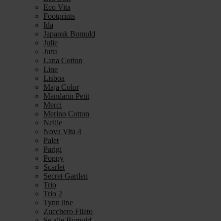
Eco Vita
Footprints
Ida
Japansk Bomuld
Julie
Jutta
Lana Cotton
Line
Lisboa
Maja Color
Mandarin Petit
Merci
Merino Cotton
Nellie
Nova Vita 4
Palet
Parigi
Poppy
Scarlet
Secret Garden
Trio
Trio 2
Tynn line
Zucchero Filato
Se alle Bomuld