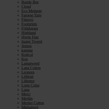
Bumle Bee
Cloud
Eco Melange
Faroese Yarn
Filnovo
Footprints
Fritidsgarn
Highland
Hjerte Fine
Isager Tweed
Jensen
kamma
Knitcol
Kos
Lamatweed
Lana Cotton
Leonora
Léttlopi
Lillemor
Long Color
Luna
Merci
Merilin
Merino Cotton
Midnatssol