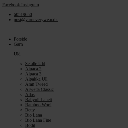
Videre
Facebook
Instagram
til
60519650
indhold
post@yarneverywear.dk
Forside
Garn
Uld
Se alle Uld
Alpaca 2
Alpaca 3
Alpakka Ull
Aran Tweed
Arwetta Classic
Atlas
Babyull Lanett
Bamboo Wool
Betty
Bio Lana
Bio Lana Fine
Bodil