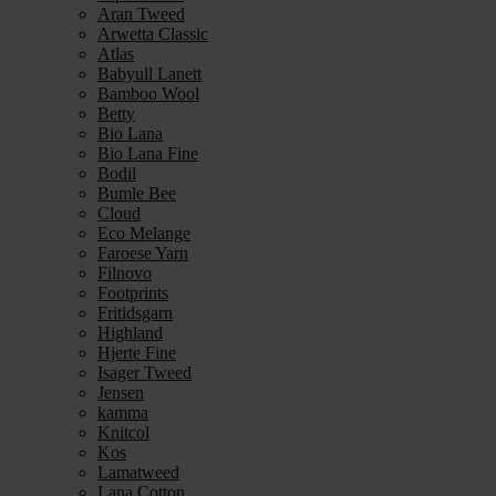
Aran Tweed
Arwetta Classic
Atlas
Babyull Lanett
Bamboo Wool
Betty
Bio Lana
Bio Lana Fine
Bodil
Bumle Bee
Cloud
Eco Melange
Faroese Yarn
Filnovo
Footprints
Fritidsgarn
Highland
Hjerte Fine
Isager Tweed
Jensen
kamma
Knitcol
Kos
Lamatweed
Lana Cotton