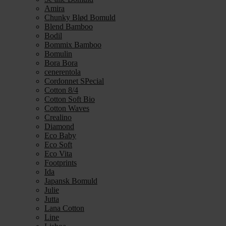
Amira
Chunky Blød Bomuld
Blend Bamboo
Bodil
Bommix Bamboo
Bomulin
Bora Bora
cenerentola
Cordonnet SPecial
Cotton 8/4
Cotton Soft Bio
Cotton Waves
Crealino
Diamond
Eco Baby
Eco Soft
Eco Vita
Footprints
Ida
Japansk Bomuld
Julie
Jutta
Lana Cotton
Line