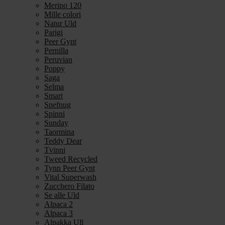
Merino 120
Mille colori
Natur Uld
Parigi
Peer Gynt
Pernilla
Peruvian
Poppy
Saga
Selma
Smart
Snefnug
Spinni
Sunday
Taormina
Teddy Dear
Tvinni
Tweed Recycled
Tynn Peer Gynt
Vital Superwash
Zucchero Filato
Se alle Uld
Alpaca 2
Alpaca 3
Alpakka Ull