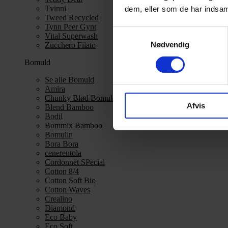
Tvinni
dem, eller som de har indsaml
Tweed Recycled
Tynn Peer Gynt
Samtykkevalg
Vital Superwash
Nødvendig
Zucchero Filato
Bomuld
Se alle Bomuld
Amira
Chunky Blød Bomuld
Afvis
Blend Bamboo
Bodil
Bommix Bamboo
Bomulin
Bora Bora
cenerentola
Cordonnet SPecial
Cotton 8/4
Cotton Soft Bio
Cotton Waves
Crealino
Diamond
Eco Baby
Eco Soft