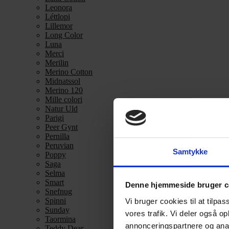
Leonora
Léttlopi
Lillemor
Long Color
Luna
Merci
Merilin
Merino Cotton
Midnatssol
Merino 120
Mille colori
Natur Uld
Parigi
Peer Gynt
Pernilla
Peruvian
Samtykke
Poppy
Saga
Selma
Smart
Denne hjemmeside bruger c
Snefnug
Spinni
Vi bruger cookies til at tilpas
Sunday
vores trafik. Vi deler også 
Taormina
annonceringspartnere og anal
Teddy Dear