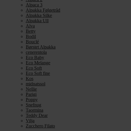
Alpaca 3
Alpakka Følgetråd
Alpakka Silke
Alpakka Ull
Alva
Betty
Bodil
Bouclé
Børstet Alpakka
cenerentola
Eco Baby
Eco Melange
Eco Soft
Eco Soft fine
Kos
midnatssol
Nellie
Parigi
Poppy
Snefnug
Taormina
Teddy Dear
Vilja
Zucchero Filato