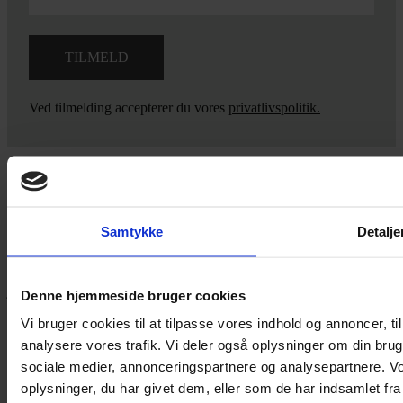
Ved tilmelding accepterer du vores
privatlivspolitik.
Yarn Every Wear
Samtykke
Detalje
Hvis du bøvler med noget eller ønsker ny inspiration, så skriv til
mig
,
eller kom forbi butikken på Vestergade 12 i Tønder. Så hjælper
jeg dig på vej.
Denne hjemmeside bruger cookies
Vestergade 12 6270, Tønder
Vi bruger cookies til at tilpasse vores indhold og annoncer, til 
60 51 96 50
analysere vores trafik. Vi deler også oplysninger om din br
post@yarneverywear.dk
sociale medier, annonceringspartnere og analysepartnere. V
CVR 43041649
oplysninger, du har givet dem, eller som de har indsamlet fra 
Facebook-f
Instagram