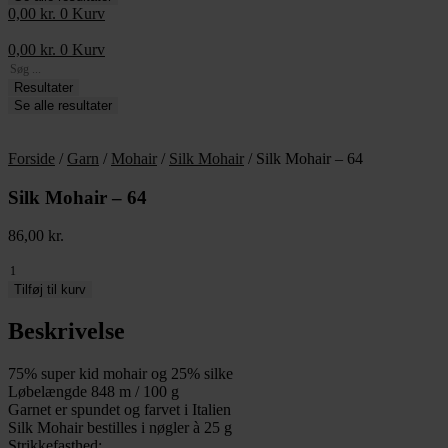
0,00
kr.
0
Kurv
0,00
kr.
0
Kurv
Search
...
Resultater
Se alle resultater
Forside
/
Garn
/
Mohair
/
Silk Mohair
/ Silk Mohair – 64
Silk Mohair – 64
86,00
kr.
Silk
Mohair
Tilføj til kurv
-
64
Beskrivelse
antal
75% super kid mohair og 25% silke
Løbelængde 848 m / 100 g
Garnet er spundet og farvet i Italien
Silk Mohair bestilles i nøgler à 25 g
Strikkefasthed: