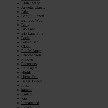
Aran Tweed
Arwetta Classic
Atlas
Babyull Lanett
Bamboo Wool
Betty
Bio Lana
Bio Lana Fine
Bodil
Bumle Bee
Cloud
Eco Melange
Faroese Yarn
Filnovo
Footprints
Fritidsgarn
Highland
Hjerte Fine
Isager Tweed
Jensen
kamma
Knitcol
Kos
Lamatweed
Lana Cotton