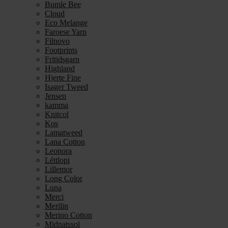
Bumle Bee
Cloud
Eco Melange
Faroese Yarn
Filnovo
Footprints
Fritidsgarn
Highland
Hjerte Fine
Isager Tweed
Jensen
kamma
Knitcol
Kos
Lamatweed
Lana Cotton
Leonora
Léttlopi
Lillemor
Long Color
Luna
Merci
Merilin
Merino Cotton
Midnatssol