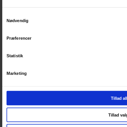
SERVICES
Samtykkevalg
Nødvendig
Handelsbetingelser
Privatlivspolitik
Cookiepolitik
Præferencer
Handelsbetingelser
Privatlivspolitik
Cookiepolitik
Statistik
OM OS
Marketing
Om Yarn Every Wear
Om Yarn Every Wear
ÅBNINGSTIDER
Tillad al
Mandag – Fredag 10:00 – 17:30
Lørdag 10:00 – 14:00
Tillad val
Copyright © 2022.
Design & hosting by Webhuset Ballum ApS