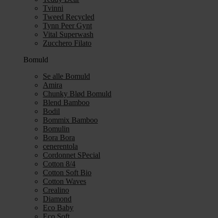
Tvinni
Tweed Recycled
Tynn Peer Gynt
Vital Superwash
Zucchero Filato
Bomuld
Se alle Bomuld
Amira
Chunky Blød Bomuld
Blend Bamboo
Bodil
Bommix Bamboo
Bomulin
Bora Bora
cenerentola
Cordonnet SPecial
Cotton 8/4
Cotton Soft Bio
Cotton Waves
Crealino
Diamond
Eco Baby
Eco Soft