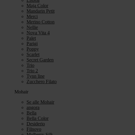
Lisboa
Maja Color
Mandarin Petit
Merci
Merino Cotton
Nellie
Nova Vita 4
Palet
Parigi
Poppy
Scarlet
Secret Garden
Trio
Trio 2
Tynn line
Zucchero Filato
Mohair
Se alle Mohair
angora
Bella
Bella Color
Desiderio
Filnovo
Mulberry Silk