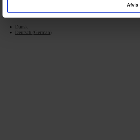
Afvis
Dansk
Deutsch
(
German
)