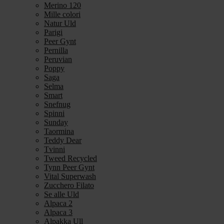
Merino 120
Mille colori
Natur Uld
Parigi
Peer Gynt
Pernilla
Peruvian
Poppy
Saga
Selma
Smart
Snefnug
Spinni
Sunday
Taormina
Teddy Dear
Tvinni
Tweed Recycled
Tynn Peer Gynt
Vital Superwash
Zucchero Filato
Se alle Uld
Alpaca 2
Alpaca 3
Alpakka Ull