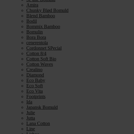
Amira
Chunky Blød Bomuld
Blend Bamboo
Bodil
Bommix Bamboo
Bomulin
Bora Bora
cenerentola
Cordonnet SPecial
Cotton 8/4
Cotton Soft Bio
Cotton Waves
Crealino
Diamond
Eco Baby
Eco Soft
Eco Vita
Footprints
Ida
Japansk Bomuld
Julie
Jutta
Lana Cotton
Line