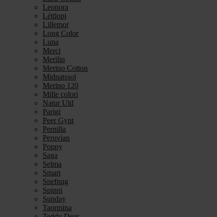
Leonora
Léttlopi
Lillemor
Long Color
Luna
Merci
Merilin
Merino Cotton
Midnatssol
Merino 120
Mille colori
Natur Uld
Parigi
Peer Gynt
Pernilla
Peruvian
Poppy
Saga
Selma
Smart
Snefnug
Spinni
Sunday
Taormina
Teddy Dear