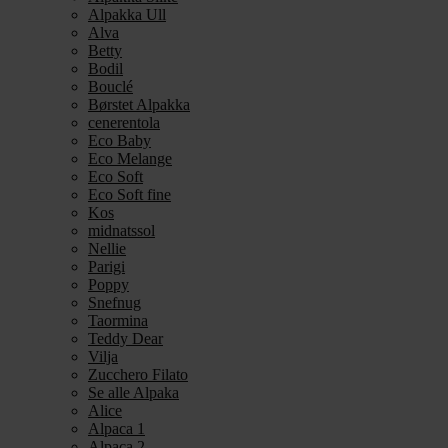
Alpakka Ull
Alva
Betty
Bodil
Bouclé
Børstet Alpakka
cenerentola
Eco Baby
Eco Melange
Eco Soft
Eco Soft fine
Kos
midnatssol
Nellie
Parigi
Poppy
Snefnug
Taormina
Teddy Dear
Vilja
Zucchero Filato
Se alle Alpaka
Alice
Alpaca 1
Alpaca 2