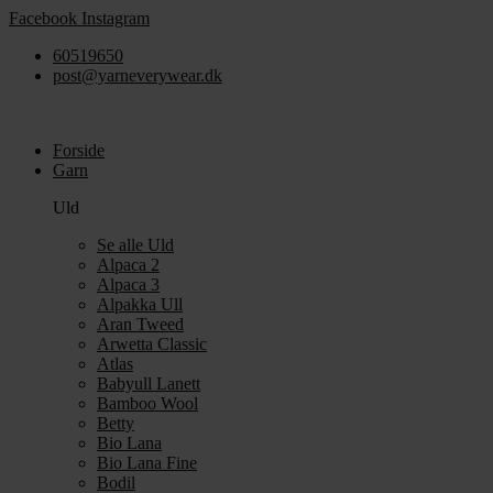
Videre
Facebook
Instagram
til
60519650
indhold
post@yarneverywear.dk
Forside
Garn
Uld
Se alle Uld
Alpaca 2
Alpaca 3
Alpakka Ull
Aran Tweed
Arwetta Classic
Atlas
Babyull Lanett
Bamboo Wool
Betty
Bio Lana
Bio Lana Fine
Bodil