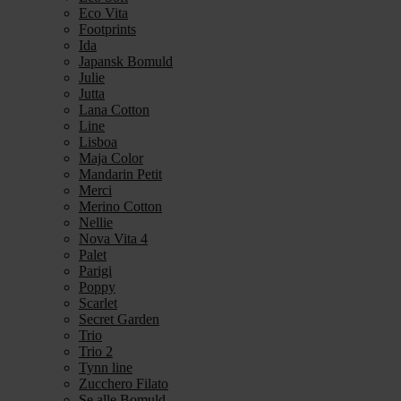
Eco Vita
Footprints
Ida
Japansk Bomuld
Julie
Jutta
Lana Cotton
Line
Lisboa
Maja Color
Mandarin Petit
Merci
Merino Cotton
Nellie
Nova Vita 4
Palet
Parigi
Poppy
Scarlet
Secret Garden
Trio
Trio 2
Tynn line
Zucchero Filato
Se alle Bomuld