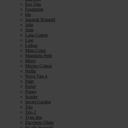
Eco Vita
Footprints
Ida
Japansk Bomuld
Julie
Jutta
Lana Cotton
Line
Lisboa
Maja Color
Mandarin Petit
Merci
Merino Cotton
Nellie
Nova Vita 4
Palet
Parigi
Poppy
Scarlet
Secret Garden
Trio
Trio 2
Tynn line
Zucchero Filato
Se alle Bomuld