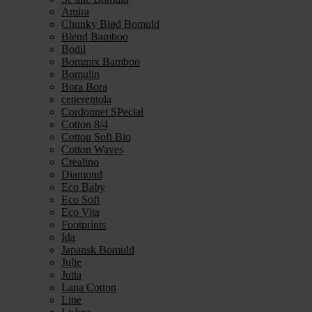
Amira
Chunky Blød Bomuld
Blend Bamboo
Bodil
Bommix Bamboo
Bomulin
Bora Bora
cenerentola
Cordonnet SPecial
Cotton 8/4
Cotton Soft Bio
Cotton Waves
Crealino
Diamond
Eco Baby
Eco Soft
Eco Vita
Footprints
Ida
Japansk Bomuld
Julie
Jutta
Lana Cotton
Line