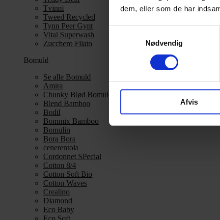
Tvinni
dem, eller som de har indsaml
Tweed Recycled
Tynn Peer Gynt
Samtykkevalg
Vital Superwash
Nødvendig
Zucchero Filato
Bomuld
Se alle Bomuld
Amira
Chunky Blød Bomuld
Afvis
Blend Bamboo
Bodil
Bommix Bamboo
Bomulin
Bora Bora
cenerentola
Cordonnet SPecial
Cotton 8/4
Cotton Soft Bio
Cotton Waves
Crealino
Diamond
Eco Baby
Eco Soft