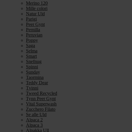
Merino 120
Mille colori
Natur Uld
Parigi
Peer Gynt
Pernilla
Peruvian
Poppy
Saga
Selma
Smart
Snefnug
Spinni
Sunday
Taormina
Teddy Dear
Tvinni
Tweed Recycled
Tynn Peer Gynt
Vital Superwash
Zucchero Filato
Se alle Uld
Alpaca 2
Alpaca 3
Alpakka Ull