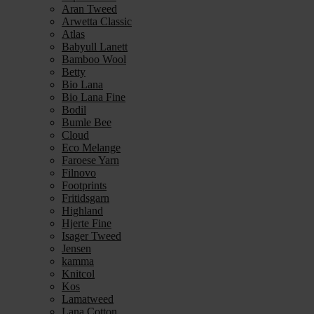
Aran Tweed
Arwetta Classic
Atlas
Babyull Lanett
Bamboo Wool
Betty
Bio Lana
Bio Lana Fine
Bodil
Bumle Bee
Cloud
Eco Melange
Faroese Yarn
Filnovo
Footprints
Fritidsgarn
Highland
Hjerte Fine
Isager Tweed
Jensen
kamma
Knitcol
Kos
Lamatweed
Lana Cotton