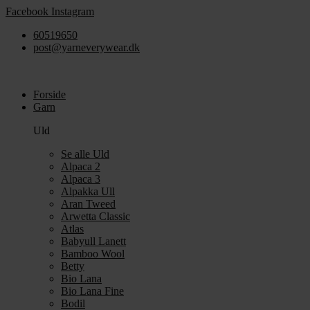
Videre
Facebook
Instagram
til
60519650
indhold
post@yarneverywear.dk
Forside
Garn
Uld
Se alle Uld
Alpaca 2
Alpaca 3
Alpakka Ull
Aran Tweed
Arwetta Classic
Atlas
Babyull Lanett
Bamboo Wool
Betty
Bio Lana
Bio Lana Fine
Bodil