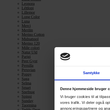
Leonora
Léttlopi
Lillemor
Long Color
Luna
Merci
Merilin
Merino Cotton
Midnatssol
Merino 120
Mille colori
Natur Uld
Parigi
Peer Gynt
Pernilla
Peruvian
Samtykke
Poppy
Saga
Selma
Smart
Denne hjemmeside bruger c
Snefnug
Spinni
Vi bruger cookies til at tilpas
Sunday
vores trafik. Vi deler også 
Taormina
annonceringspartnere og anal
Teddy Dear