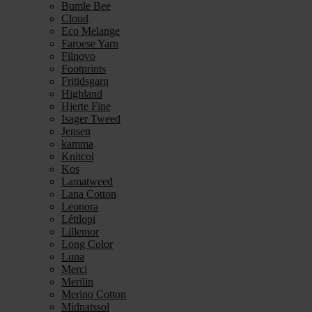
Bumle Bee
Cloud
Eco Melange
Faroese Yarn
Filnovo
Footprints
Fritidsgarn
Highland
Hjerte Fine
Isager Tweed
Jensen
kamma
Knitcol
Kos
Lamatweed
Lana Cotton
Leonora
Léttlopi
Lillemor
Long Color
Luna
Merci
Merilin
Merino Cotton
Midnatssol