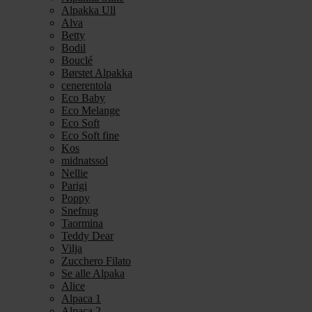
Alpakka Ull
Alva
Betty
Bodil
Bouclé
Børstet Alpakka
cenerentola
Eco Baby
Eco Melange
Eco Soft
Eco Soft fine
Kos
midnatssol
Nellie
Parigi
Poppy
Snefnug
Taormina
Teddy Dear
Vilja
Zucchero Filato
Se alle Alpaka
Alice
Alpaca 1
Alpaca 2