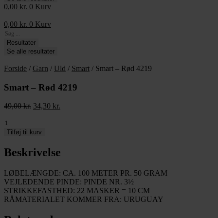
0,00
kr.
0
Kurv
0,00
kr.
0
Kurv
Search
...
Resultater
Se alle resultater
Forside
/
Garn
/
Uld
/
Smart
/ Smart – Rød 4219
Smart – Rød 4219
49,00
kr.
Den
34,30
kr.
Den
oprindelige
aktuelle
Smart
pris
pris
-
var:
er:
Tilføj til kurv
Rød
49,00 kr..
34,30 kr..
4219
Beskrivelse
antal
LØBELÆNGDE: CA. 100 METER PR. 50 GRAM
VEJLEDENDE PINDE: PINDE NR. 3½
STRIKKEFASTHED: 22 MASKER = 10 CM
RÅMATERIALET KOMMER FRA: URUGUAY