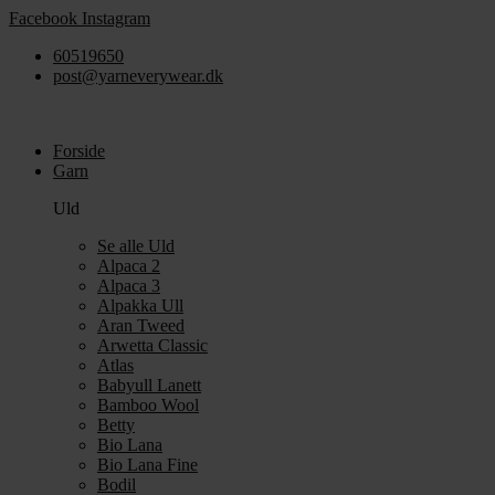
Videre
Facebook
Instagram
til
60519650
indhold
post@yarneverywear.dk
Forside
Garn
Uld
Se alle Uld
Alpaca 2
Alpaca 3
Alpakka Ull
Aran Tweed
Arwetta Classic
Atlas
Babyull Lanett
Bamboo Wool
Betty
Bio Lana
Bio Lana Fine
Bodil