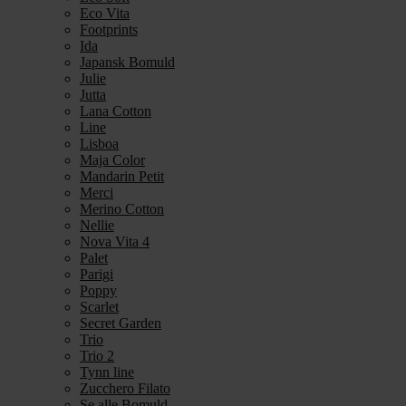
Eco Vita
Footprints
Ida
Japansk Bomuld
Julie
Jutta
Lana Cotton
Line
Lisboa
Maja Color
Mandarin Petit
Merci
Merino Cotton
Nellie
Nova Vita 4
Palet
Parigi
Poppy
Scarlet
Secret Garden
Trio
Trio 2
Tynn line
Zucchero Filato
Se alle Bomuld