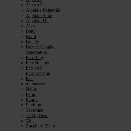
Alpaca 3
Alpakka Følgetråd
Alpakka Silke
Alpakka Ull
Alva
Betty
Bodil
Bouclé
Børstet Alpakka
cenerentola
Eco Baby
Eco Melange
Eco Soft
Eco Soft fine
Kos
midnatssol
Nellie
Parigi
Poppy
Snefnug
Taormina
Teddy Dear
Vilja
Zucchero Filato