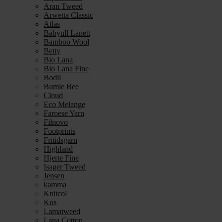
Aran Tweed
Arwetta Classic
Atlas
Babyull Lanett
Bamboo Wool
Betty
Bio Lana
Bio Lana Fine
Bodil
Bumle Bee
Cloud
Eco Melange
Faroese Yarn
Filnovo
Footprints
Fritidsgarn
Highland
Hjerte Fine
Isager Tweed
Jensen
kamma
Knitcol
Kos
Lamatweed
Lana Cotton