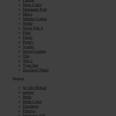
Lisboa
Maja Color
Mandarin Petit
Merci
Merino Cotton
Nellie
Nova Vita 4
Palet
Parigi
Poppy
Scarlet
Secret Garden
Trio
Trio 2
Tynn line
Zucchero Filato
Mohair
Se alle Mohair
angora
Bella
Bella Color
Desiderio
Filnovo
Mulberry Silk