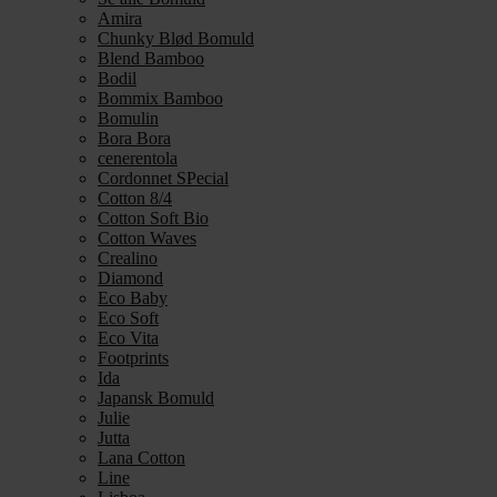
Amira
Chunky Blød Bomuld
Blend Bamboo
Bodil
Bommix Bamboo
Bomulin
Bora Bora
cenerentola
Cordonnet SPecial
Cotton 8/4
Cotton Soft Bio
Cotton Waves
Crealino
Diamond
Eco Baby
Eco Soft
Eco Vita
Footprints
Ida
Japansk Bomuld
Julie
Jutta
Lana Cotton
Line