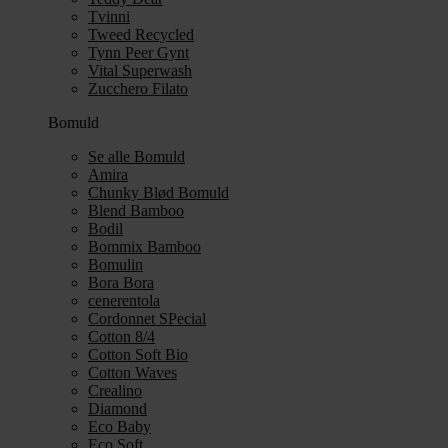
Tvinni
Tweed Recycled
Tynn Peer Gynt
Vital Superwash
Zucchero Filato
Bomuld
Se alle Bomuld
Amira
Chunky Blød Bomuld
Blend Bamboo
Bodil
Bommix Bamboo
Bomulin
Bora Bora
cenerentola
Cordonnet SPecial
Cotton 8/4
Cotton Soft Bio
Cotton Waves
Crealino
Diamond
Eco Baby
Eco Soft