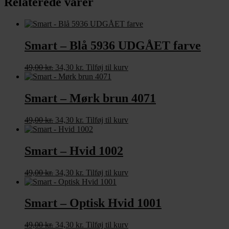
Relaterede varer
Smart – Blå 5936 UDGÅET farve
49,00
kr.
Den
34,30
kr.
Den
Tilføj til kurv
oprindelige
aktuelle
pris
pris
var:
er:
Smart – Mørk brun 4071
49,00 kr..
34,30 kr..
49,00
kr.
Den
34,30
kr.
Den
Tilføj til kurv
oprindelige
aktuelle
pris
pris
var:
er:
Smart – Hvid 1002
49,00 kr..
34,30 kr..
49,00
kr.
Den
34,30
kr.
Den
Tilføj til kurv
oprindelige
aktuelle
pris
pris
var:
er:
Smart – Optisk Hvid 1001
49,00 kr..
34,30 kr..
49,00
kr.
Den
34,30
kr.
Den
Tilføj til kurv