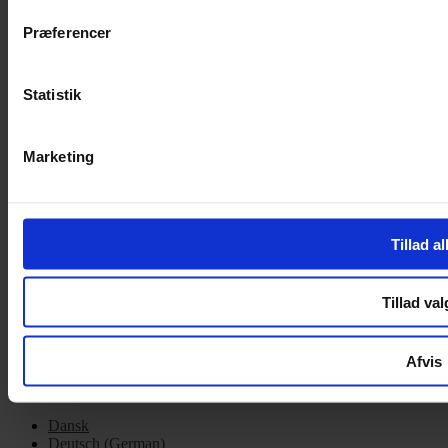
Cookiepolitik
Præferencer
Handelsbetingelser
Privatlivspolitik
Cookiepolitik
Statistik
OM OS
Marketing
Om Yarn Every Wear
Om Yarn Every Wear
ÅBNINGSTIDER
Tillad al
Mandag – Fredag 10:00 – 17:30
Lørdag 10:00 – 14:00
Tillad val
Copyright © 2022.
Design & hosting by Webhuset Ballum ApS
Afvis
Dansk
Deutsch
(
German
)