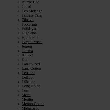
Bumle Bee
Cloud
Eco Melange
Faroese Yarn
Filnovo
Footprints
Fritidsgarn
Highland
Hjerte Fine
Isager Tweed
Jensen
kamma
Knitcol
Kos
Lamatweed
Lana Cotton
Leonora
Léttlopi
Lillemor
Long Color
Luna
Merci
Merilin
Merino Cotton
Midnatssol