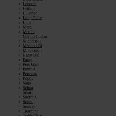
Leonora
Léttlopi
Lillemor
Long Color
Luna
Merci
Merilin
Merino Cotton
Midnatssol
Merino 120
Mille colori
Natur Uld
Parigi
Peer Gynt
Pernilla
Peruvian
Poppy
Saga
Selma
Smart
Snefnug
Spinni
Sunday
Taormina
Teddy Dear