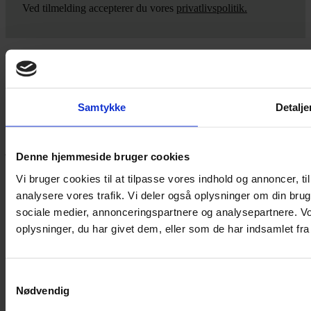
Ved tilmelding accepterer du vores
privatlivspolitik.
Yarn Every Wear
Samtykke
Detalje
Hvis du bøvler med noget eller ønsker ny inspiration, så skriv til
mig
,
eller kom forbi butikken på Vestergade 12 i Tønder. Så hjælper
jeg dig på vej.
Denne hjemmeside bruger cookies
Vestergade 12 6270, Tønder
Vi bruger cookies til at tilpasse vores indhold og annoncer, til 
60 51 96 50
analysere vores trafik. Vi deler også oplysninger om din br
post@yarneverywear.dk
CVR 43041649
sociale medier, annonceringspartnere og analysepartnere. V
oplysninger, du har givet dem, eller som de har indsamlet fra 
Facebook-f
Instagram
SERVICES
Samtykkevalg
Nødvendig
Handelsbetingelser
Privatlivspolitik