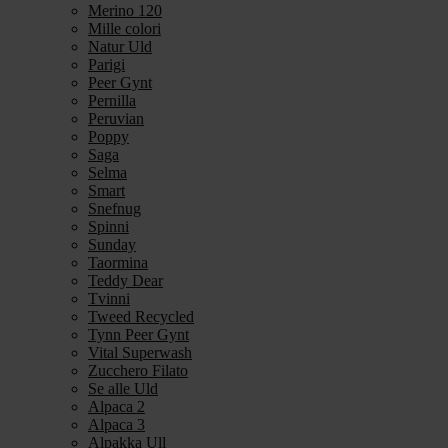
Merino 120
Mille colori
Natur Uld
Parigi
Peer Gynt
Pernilla
Peruvian
Poppy
Saga
Selma
Smart
Snefnug
Spinni
Sunday
Taormina
Teddy Dear
Tvinni
Tweed Recycled
Tynn Peer Gynt
Vital Superwash
Zucchero Filato
Se alle Uld
Alpaca 2
Alpaca 3
Alpakka Ull