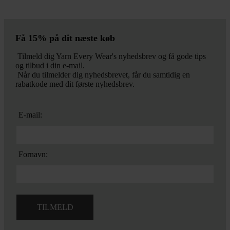
oprindelige
aktuelle
pris
pris
var:
er:
49,00 kr..
34,30 kr..
Få 15% på dit næste køb
Tilmeld dig Yarn Every Wear's nyhedsbrev og få gode tips
og tilbud i din e-mail.
Når du tilmelder dig nyhedsbrevet, får du samtidig en
rabatkode med dit første nyhedsbrev.
E-mail:
Fornavn: