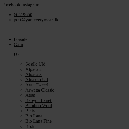
Videre
Facebook
Instagram
til
60519650
indhold
post@yarneverywear.dk
Forside
Garn
Uld
Se alle Uld
Alpaca 2
Alpaca 3
Alpakka Ull
Aran Tweed
Arwetta Classic
Atlas
Babyull Lanett
Bamboo Wool
Betty
Bio Lana
Bio Lana Fine
Bodil