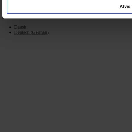
Afvis
Dansk
Deutsch
(
German
)