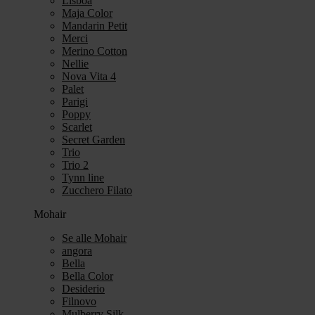
Lisboa
Maja Color
Mandarin Petit
Merci
Merino Cotton
Nellie
Nova Vita 4
Palet
Parigi
Poppy
Scarlet
Secret Garden
Trio
Trio 2
Tynn line
Zucchero Filato
Mohair
Se alle Mohair
angora
Bella
Bella Color
Desiderio
Filnovo
Mulberry Silk