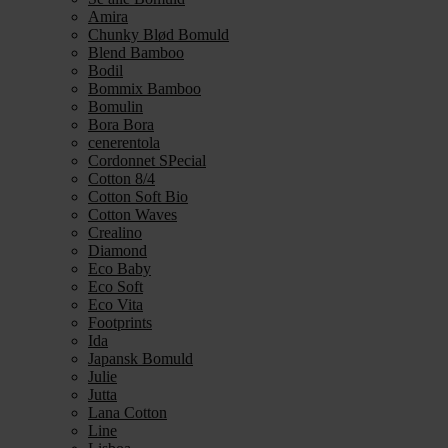
Amira
Chunky Blød Bomuld
Blend Bamboo
Bodil
Bommix Bamboo
Bomulin
Bora Bora
cenerentola
Cordonnet SPecial
Cotton 8/4
Cotton Soft Bio
Cotton Waves
Crealino
Diamond
Eco Baby
Eco Soft
Eco Vita
Footprints
Ida
Japansk Bomuld
Julie
Jutta
Lana Cotton
Line