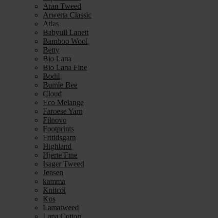
Aran Tweed
Arwetta Classic
Atlas
Babyull Lanett
Bamboo Wool
Betty
Bio Lana
Bio Lana Fine
Bodil
Bumle Bee
Cloud
Eco Melange
Faroese Yarn
Filnovo
Footprints
Fritidsgarn
Highland
Hjerte Fine
Isager Tweed
Jensen
kamma
Knitcol
Kos
Lamatweed
Lana Cotton