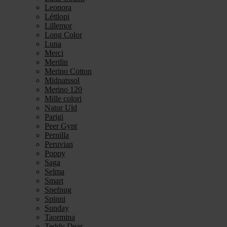
Leonora
Léttlopi
Lillemor
Long Color
Luna
Merci
Merilin
Merino Cotton
Midnatssol
Merino 120
Mille colori
Natur Uld
Parigi
Peer Gynt
Pernilla
Peruvian
Poppy
Saga
Selma
Smart
Snefnug
Spinni
Sunday
Taormina
Teddy Dear