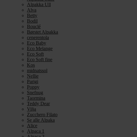
Alpakka Ull
Alva
Betty
Bodil
Bouclé
Børstet Alpakka
cenerentola
Eco Baby
Eco Melange
Eco Soft
Eco Soft fine
Kos
midnatssol
Nellie
Parigi
Poppy
Snefnug
Taormina
Teddy Dear
Vilja
Zucchero Filato
Se alle Alpaka
Alice
Alpaca 1
Alpaca 2