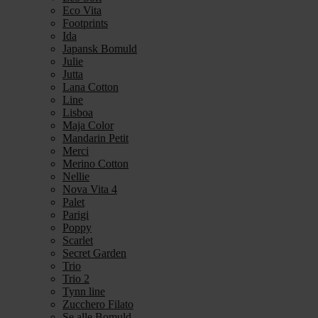
Eco Vita
Footprints
Ida
Japansk Bomuld
Julie
Jutta
Lana Cotton
Line
Lisboa
Maja Color
Mandarin Petit
Merci
Merino Cotton
Nellie
Nova Vita 4
Palet
Parigi
Poppy
Scarlet
Secret Garden
Trio
Trio 2
Tynn line
Zucchero Filato
Se alle Bomuld