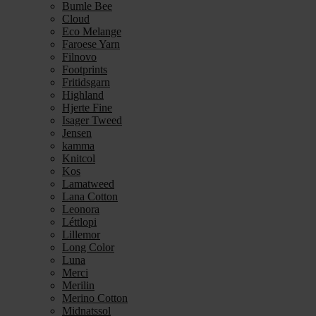
Bumle Bee
Cloud
Eco Melange
Faroese Yarn
Filnovo
Footprints
Fritidsgarn
Highland
Hjerte Fine
Isager Tweed
Jensen
kamma
Knitcol
Kos
Lamatweed
Lana Cotton
Leonora
Léttlopi
Lillemor
Long Color
Luna
Merci
Merilin
Merino Cotton
Midnatssol