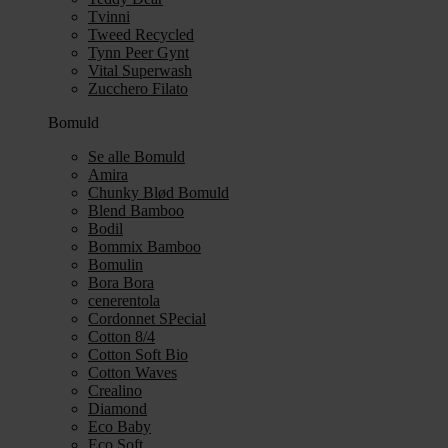
Tvinni
Tweed Recycled
Tynn Peer Gynt
Vital Superwash
Zucchero Filato
Bomuld
Se alle Bomuld
Amira
Chunky Blød Bomuld
Blend Bamboo
Bodil
Bommix Bamboo
Bomulin
Bora Bora
cenerentola
Cordonnet SPecial
Cotton 8/4
Cotton Soft Bio
Cotton Waves
Crealino
Diamond
Eco Baby
Eco Soft