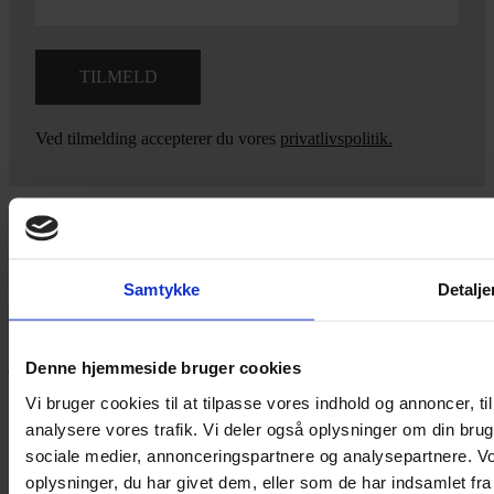
Ved tilmelding accepterer du vores
privatlivspolitik.
Yarn Every Wear
Samtykke
Detalje
Hvis du bøvler med noget eller ønsker ny inspiration, så skriv til
mig
,
eller kom forbi butikken på Vestergade 12 i Tønder. Så hjælper
jeg dig på vej.
Denne hjemmeside bruger cookies
Vestergade 12 6270, Tønder
Vi bruger cookies til at tilpasse vores indhold og annoncer, til 
60 51 96 50
analysere vores trafik. Vi deler også oplysninger om din br
post@yarneverywear.dk
sociale medier, annonceringspartnere og analysepartnere. V
CVR 43041649
oplysninger, du har givet dem, eller som de har indsamlet fra 