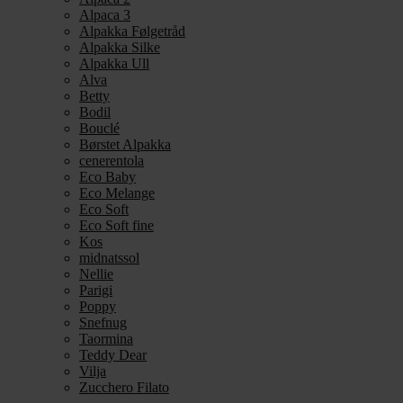
Alpaca 3
Alpakka Følgetråd
Alpakka Silke
Alpakka Ull
Alva
Betty
Bodil
Bouclé
Børstet Alpakka
cenerentola
Eco Baby
Eco Melange
Eco Soft
Eco Soft fine
Kos
midnatssol
Nellie
Parigi
Poppy
Snefnug
Taormina
Teddy Dear
Vilja
Zucchero Filato