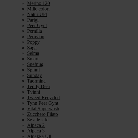
Merino 120
Mille colori
Natur Uld
Parigi
Peer Gynt
Pernilla
Peruvian
Poppy
Saga
Selma
Smart
Snefnug
Spinni
Sunday
Taormina
Teddy Dear
Tvinni
Tweed Recycled
Tynn Peer Gynt
Vital Superwash
Zucchero Filato
Se alle Uld
Alpaca 2
Alpaca 3
Alpakka Ull