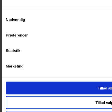
Facebook-f
Instagram
SERVICES
Samtykkevalg
Nødvendig
Handelsbetingelser
Privatlivspolitik
Cookiepolitik
Præferencer
Handelsbetingelser
Privatlivspolitik
Cookiepolitik
Statistik
OM OS
Marketing
Om Yarn Every Wear
Om Yarn Every Wear
ÅBNINGSTIDER
Tillad al
Mandag – Fredag 10:00 – 17:30
Lørdag 10:00 – 14:00
Tillad val
Copyright © 2022.
Design & hosting by Webhuset Ballum ApS