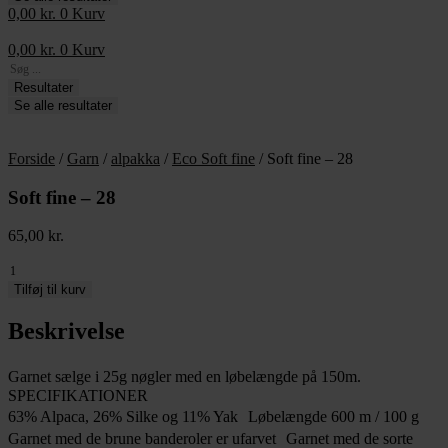
0,00
kr.
0
Kurv
0,00
kr.
0
Kurv
Search
...
Resultater
Se alle resultater
Forside
/
Garn
/
alpakka
/
Eco Soft fine
/ Soft fine – 28
Soft fine – 28
65,00
kr.
Soft
fine
Tilføj til kurv
-
28
Beskrivelse
antal
Garnet sælge i 25g nøgler med en løbelængde på 150m.
SPECIFIKATIONER
63% Alpaca, 26% Silke og 11% Yak Løbelængde 600 m / 100 g
Garnet med de brune banderoler er ufarvet Garnet med de sorte