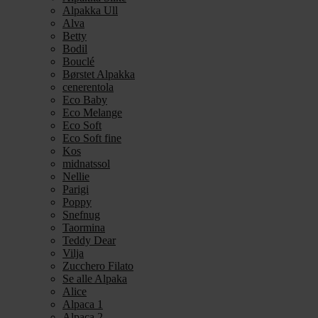
Alpakka Ull
Alva
Betty
Bodil
Bouclé
Børstet Alpakka
cenerentola
Eco Baby
Eco Melange
Eco Soft
Eco Soft fine
Kos
midnatssol
Nellie
Parigi
Poppy
Snefnug
Taormina
Teddy Dear
Vilja
Zucchero Filato
Se alle Alpaka
Alice
Alpaca 1
Alpaca 2