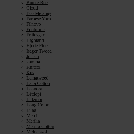
Bumle Bee
Cloud
Eco Melange
Faroese Yarn
Filnovo
Footprints
Fritidsgarn
Highland
Hjerte Fine
Isager Tweed
Jensen
kamma
Knitcol
Kos
Lamatweed
Lana Cotton
Leonora
Léttlopi
Lillemor
Long Color
Luna
Merci
Merilin
Merino Cotton
Midnatssol