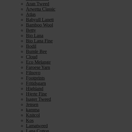
Aran Tweed
Arwetta Classic
Atlas
Babyull Lanett
Bamboo Wool
Betty
Bio Lana
Bio Lana Fine
Bodil
Bumle Bee
Cloud
Eco Melange
Faroese Yarn
Filnovo
Footprints
Fritidsgarn
Highland
Hjerte Fine
Isager Tweed
Jensen
kamma
Knitcol
Kos
Lamatweed
Lana Cotton