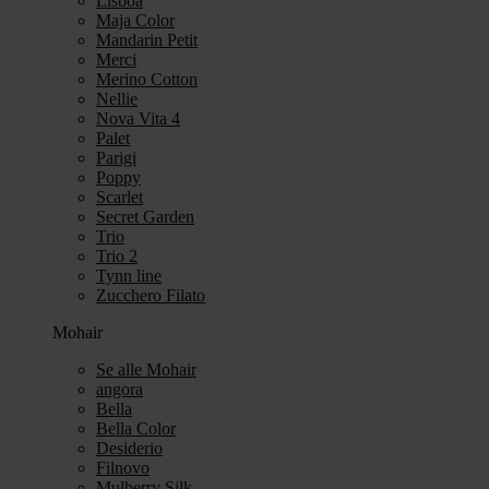
Lisboa
Maja Color
Mandarin Petit
Merci
Merino Cotton
Nellie
Nova Vita 4
Palet
Parigi
Poppy
Scarlet
Secret Garden
Trio
Trio 2
Tynn line
Zucchero Filato
Mohair
Se alle Mohair
angora
Bella
Bella Color
Desiderio
Filnovo
Mulberry Silk