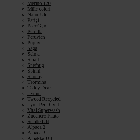
Merino 120
Mille colori
Natur Uld
Parigi
Peer Gynt
Pernilla
Peruvian
Poppy
Saga
Selma
Smart
Snefnug
Spinni
Sunday
Taormina
Teddy Dear
Tvinni
Tweed Recycled
Tynn Peer Gynt
Vital Superwash
Zucchero Filato
Se alle Uld
Alpaca 2
Alpaca 3
Alpakka Ull