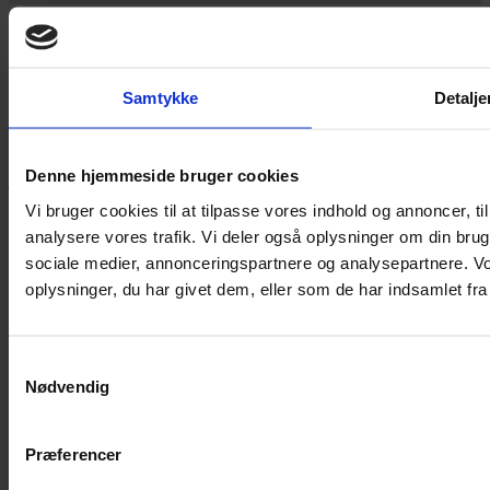
Yarn Every Wear
Samtykke
Detalje
Hvis du bøvler med noget eller ønsker ny inspiration, så skriv til
mig
,
eller kom forbi butikken på Vestergade 12 i Tønder. Så hjælper
Denne hjemmeside bruger cookies
jeg dig på vej.
Vi bruger cookies til at tilpasse vores indhold og annoncer, til 
Vestergade 12 6270, Tønder
analysere vores trafik. Vi deler også oplysninger om din br
60 51 96 50
post@yarneverywear.dk
sociale medier, annonceringspartnere og analysepartnere. V
CVR 43041649
oplysninger, du har givet dem, eller som de har indsamlet fra 
Facebook-f
Instagram
SERVICES
Samtykkevalg
Nødvendig
Handelsbetingelser
Privatlivspolitik
Cookiepolitik
Præferencer
Handelsbetingelser