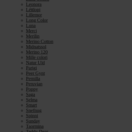
Leonora
Léttlopi
Lillemor
Long Color
Luna
Merci
Merilin
Merino Cotton
Midnatssol
Merino 120
Mille colori
Natur Uld
Parigi
Peer Gynt
Pernilla
Peruvian
Poppy
Saga
Selma
Smart
Snefnug
Spinni
Sunday
Taormina
Teddy Dear