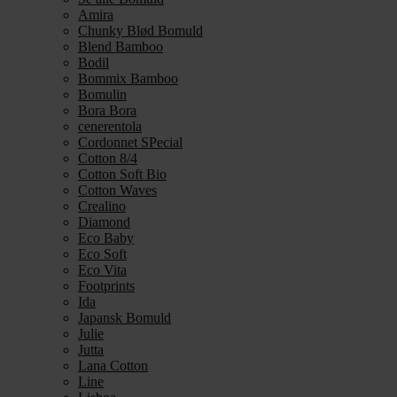
Amira
Chunky Blød Bomuld
Blend Bamboo
Bodil
Bommix Bamboo
Bomulin
Bora Bora
cenerentola
Cordonnet SPecial
Cotton 8/4
Cotton Soft Bio
Cotton Waves
Crealino
Diamond
Eco Baby
Eco Soft
Eco Vita
Footprints
Ida
Japansk Bomuld
Julie
Jutta
Lana Cotton
Line