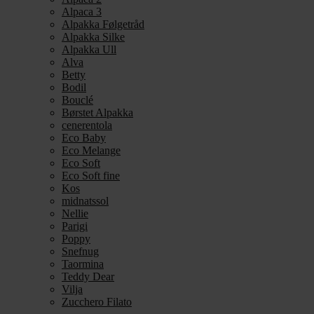
Alpaca 3
Alpakka Følgetråd
Alpakka Silke
Alpakka Ull
Alva
Betty
Bodil
Bouclé
Børstet Alpakka
cenerentola
Eco Baby
Eco Melange
Eco Soft
Eco Soft fine
Kos
midnatssol
Nellie
Parigi
Poppy
Snefnug
Taormina
Teddy Dear
Vilja
Zucchero Filato