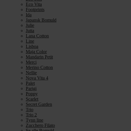
Eco Vita
Footprints
Ida
Japansk Bomuld
Julie
Jutta
Lana Cotton
Line
Lisboa
Maja Color
Mandarin Petit
Merci
Merino Cotton
Nellie
Nova Vita 4
Palet
Parigi
Poppy
Scarlet
Secret Garden
Trio
Trio 2
Tynn line
Zucchero Filato
Se alle Bomuld