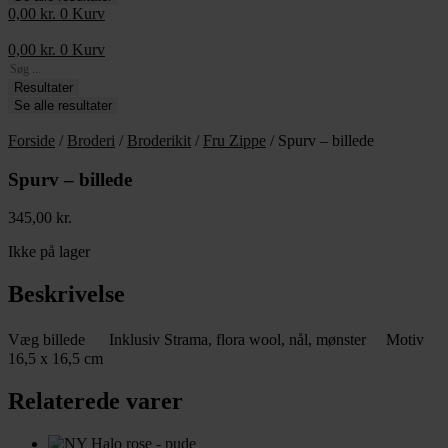
0,00
kr.
0
Kurv
0,00
kr.
0
Kurv
Search
...
Resultater
Se alle resultater
Forside
/
Broderi
/
Broderikit
/
Fru Zippe
/ Spurv – billede
Spurv – billede
345,00
kr.
Ikke på lager
Beskrivelse
Væg billede Inklusiv Strama, flora wool, nål, mønster Motiv
16,5 x 16,5 cm
Relaterede varer