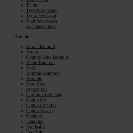
Tvinni
Tweed Recycled
Tynn Peer Gynt
Vital Superwash
Zucchero Filato
Bomuld
Se alle Bomuld
Amira
Chunky Blød Bomuld
Blend Bamboo
Bodil
Bommix Bamboo
Bomulin
Bora Bora
cenerentola
Cordonnet SPecial
Cotton 8/4
Cotton Soft Bio
Cotton Waves
Crealino
Diamond
Eco Baby
Eco Soft