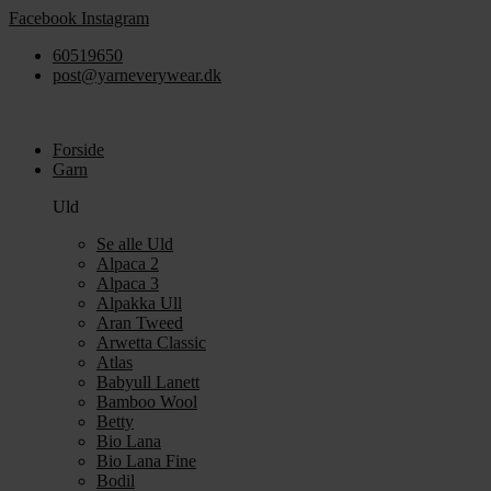
Videre
Facebook
Instagram
til
60519650
indhold
post@yarneverywear.dk
Forside
Garn
Uld
Se alle Uld
Alpaca 2
Alpaca 3
Alpakka Ull
Aran Tweed
Arwetta Classic
Atlas
Babyull Lanett
Bamboo Wool
Betty
Bio Lana
Bio Lana Fine
Bodil