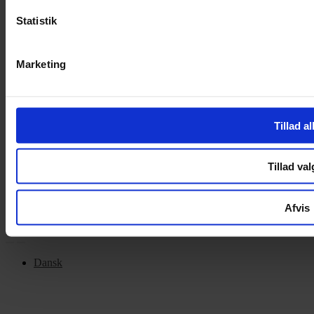
Privatlivspolitik
Cookiepolitik
Statistik
OM OS
Marketing
Om Yarn Every Wear
Om Yarn Every Wear
Tillad al
ÅBNINGSTIDER
Mandag – Fredag 10:00 – 17:30
Lørdag 10:00 – 14:00
Tillad val
Copyright © 2022.
Design & hosting by Webhuset Ballum ApS
Afvis
Dansk