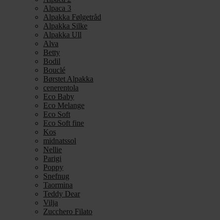
Alpaca 3
Alpakka Følgetråd
Alpakka Silke
Alpakka Ull
Alva
Betty
Bodil
Bouclé
Børstet Alpakka
cenerentola
Eco Baby
Eco Melange
Eco Soft
Eco Soft fine
Kos
midnatssol
Nellie
Parigi
Poppy
Snefnug
Taormina
Teddy Dear
Vilja
Zucchero Filato