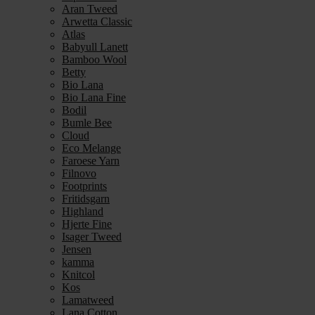
Aran Tweed
Arwetta Classic
Atlas
Babyull Lanett
Bamboo Wool
Betty
Bio Lana
Bio Lana Fine
Bodil
Bumle Bee
Cloud
Eco Melange
Faroese Yarn
Filnovo
Footprints
Fritidsgarn
Highland
Hjerte Fine
Isager Tweed
Jensen
kamma
Knitcol
Kos
Lamatweed
Lana Cotton