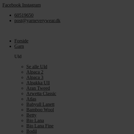
Videre
Facebook
Instagram
til
60519650
indhold
post@yarneverywear.dk
Forside
Garn
Uld
Se alle Uld
Alpaca 2
Alpaca 3
Alpakka Ull
Aran Tweed
Arwetta Classic
Atlas
Babyull Lanett
Bamboo Wool
Betty
Bio Lana
Bio Lana Fine
Bodil