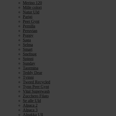
Merino 120
Mille colori
Natur Uld
Parigi
Peer Gynt
Pernilla
Peruvian
Poppy
Saga
Selma
Smart
Snefnug
Spinni
Sunday
Taormina
Teddy Dear
Tvinni
Tweed Recycled
Tynn Peer Gynt
Vital Superwash
Zucchero Filato
Se alle Uld
Alpaca 2
Alpaca 3
Alpakka Ull