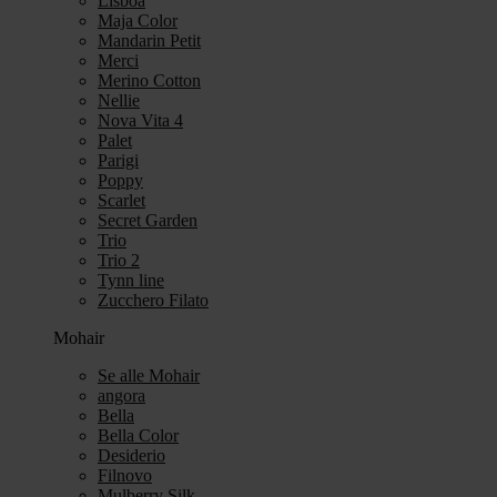
Lisboa
Maja Color
Mandarin Petit
Merci
Merino Cotton
Nellie
Nova Vita 4
Palet
Parigi
Poppy
Scarlet
Secret Garden
Trio
Trio 2
Tynn line
Zucchero Filato
Mohair
Se alle Mohair
angora
Bella
Bella Color
Desiderio
Filnovo
Mulberry Silk