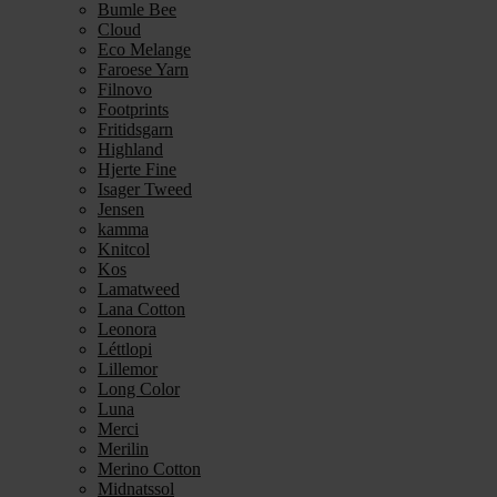
Bumle Bee
Cloud
Eco Melange
Faroese Yarn
Filnovo
Footprints
Fritidsgarn
Highland
Hjerte Fine
Isager Tweed
Jensen
kamma
Knitcol
Kos
Lamatweed
Lana Cotton
Leonora
Léttlopi
Lillemor
Long Color
Luna
Merci
Merilin
Merino Cotton
Midnatssol