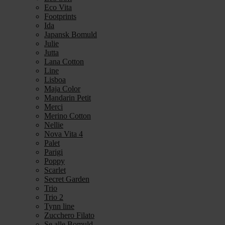
Eco Vita
Footprints
Ida
Japansk Bomuld
Julie
Jutta
Lana Cotton
Line
Lisboa
Maja Color
Mandarin Petit
Merci
Merino Cotton
Nellie
Nova Vita 4
Palet
Parigi
Poppy
Scarlet
Secret Garden
Trio
Trio 2
Tynn line
Zucchero Filato
Se alle Bomuld