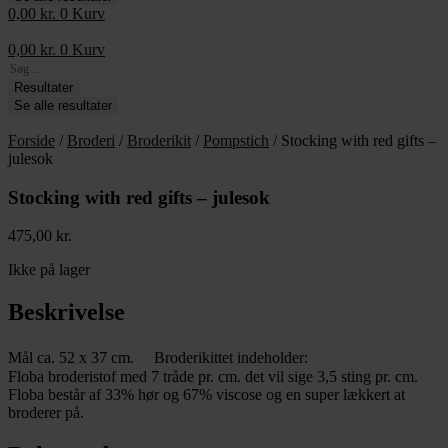
0,00
kr.
0
Kurv
0,00
kr.
0
Kurv
Search
...
Resultater
Se alle resultater
Forside
/
Broderi
/
Broderikit
/
Pompstich
/ Stocking with red gifts –
julesok
Stocking with red gifts – julesok
475,00
kr.
Ikke på lager
Beskrivelse
Mål ca. 52 x 37 cm. Broderikittet indeholder:
Floba broderistof med 7 tråde pr. cm. det vil sige 3,5 sting pr. cm.
Floba består af 33% hør og 67% viscose og en super lækkert at
broderer på.