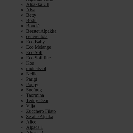
Alpakka Ull
Alva
Betty
Bodil
Bouclé
Børstet Alpakka
cenerentola
Eco Baby
Eco Melange
Eco Soft
Eco Soft fine
Kos
midnatssol
Nellie
Parigi
Poppy
Snefnug
Taormina
Teddy Dear
Vilja
Zucchero Filato
Se alle Alpaka
Alice
Alpaca 1
Alpaca 2