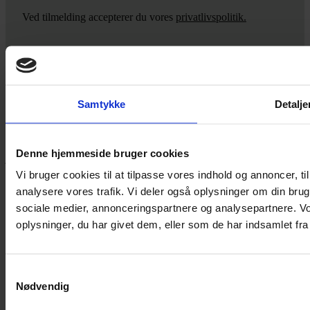
Ved tilmelding accepterer du vores
privatlivspolitik.
Yarn Every Wear
Samtykke
Detalje
Hvis du bøvler med noget eller ønsker ny inspiration, så skriv til
mig
,
eller kom forbi butikken på Vestergade 12 i Tønder. Så hjælper
Denne hjemmeside bruger cookies
jeg dig på vej.
Vi bruger cookies til at tilpasse vores indhold og annoncer, til 
Vestergade 12 6270, Tønder
analysere vores trafik. Vi deler også oplysninger om din br
60 51 96 50
post@yarneverywear.dk
sociale medier, annonceringspartnere og analysepartnere. V
CVR 43041649
oplysninger, du har givet dem, eller som de har indsamlet fra 
Facebook-f
Instagram
Samtykkevalg
SERVICES
Nødvendig
Handelsbetingelser