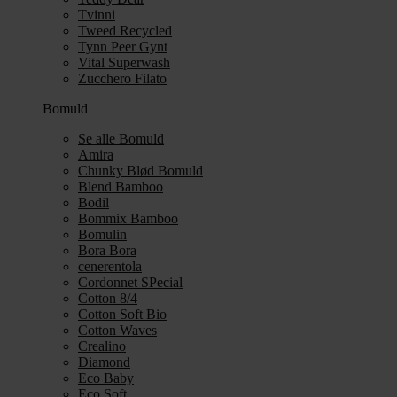
Tvinni
Tweed Recycled
Tynn Peer Gynt
Vital Superwash
Zucchero Filato
Bomuld
Se alle Bomuld
Amira
Chunky Blød Bomuld
Blend Bamboo
Bodil
Bommix Bamboo
Bomulin
Bora Bora
cenerentola
Cordonnet SPecial
Cotton 8/4
Cotton Soft Bio
Cotton Waves
Crealino
Diamond
Eco Baby
Eco Soft