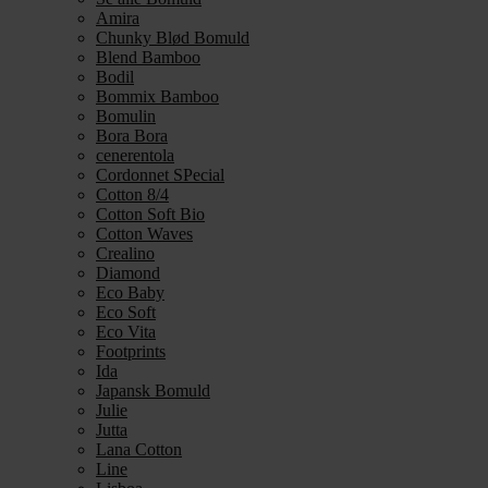
Amira
Chunky Blød Bomuld
Blend Bamboo
Bodil
Bommix Bamboo
Bomulin
Bora Bora
cenerentola
Cordonnet SPecial
Cotton 8/4
Cotton Soft Bio
Cotton Waves
Crealino
Diamond
Eco Baby
Eco Soft
Eco Vita
Footprints
Ida
Japansk Bomuld
Julie
Jutta
Lana Cotton
Line