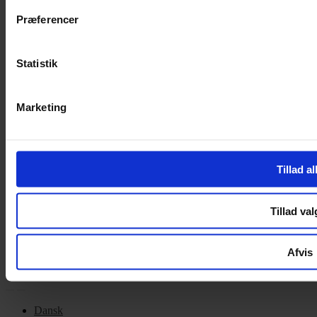
Privatlivspolitik
Cookiepolitik
Præferencer
Handelsbetingelser
Privatlivspolitik
Cookiepolitik
Statistik
OM OS
Marketing
Om Yarn Every Wear
Om Yarn Every Wear
Tillad al
ÅBNINGSTIDER
Mandag – Fredag 10:00 – 17:30
Tillad val
Lørdag 10:00 – 14:00
Copyright © 2022.
Design & hosting by Webhuset Ballum ApS
Afvis
Dansk