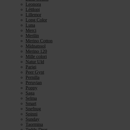
Leonora
Léttlopi
Lillemor
Long Color
Luna
Merci
Merilin
Merino Cotton
Midnatssol
Merino 120
Mille colori
Natur Uld
Parigi
Peer Gynt
Pernilla
Peruvian
Poppy
Saga
Selma
Smart
Snefnug
Spinni
Sunday
Taormina
Teddy Dear