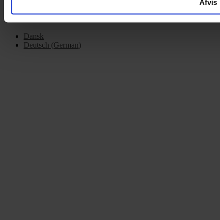
Afvis
Dansk
Deutsch
(
German
)