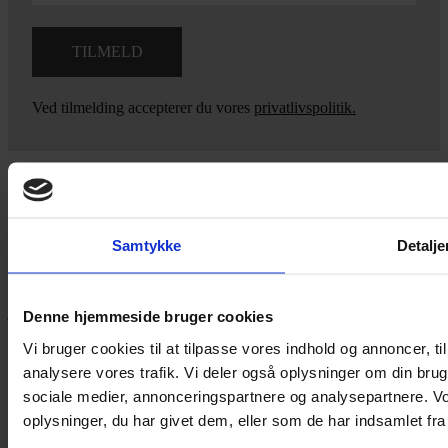
Ved tilmelding accepterer du vores
privatlivspolitik.
Yarn Every Wear
Samtykke
Detalje
Hvis du bøvler med noget eller ønsker ny inspiration, så skriv til
mig
,
eller kom forbi butikken på Vestergade 12 i Tønder. Så hjælper
jeg dig på vej.
Denne hjemmeside bruger cookies
Vestergade 12 6270, Tønder
Vi bruger cookies til at tilpasse vores indhold og annoncer, til 
60 51 96 50
analysere vores trafik. Vi deler også oplysninger om din br
post@yarneverywear.dk
sociale medier, annonceringspartnere og analysepartnere. V
CVR 43041649
oplysninger, du har givet dem, eller som de har indsamlet fra 
Facebook-f
Instagram