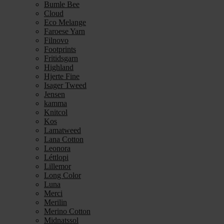
Bumle Bee
Cloud
Eco Melange
Faroese Yarn
Filnovo
Footprints
Fritidsgarn
Highland
Hjerte Fine
Isager Tweed
Jensen
kamma
Knitcol
Kos
Lamatweed
Lana Cotton
Leonora
Léttlopi
Lillemor
Long Color
Luna
Merci
Merilin
Merino Cotton
Midnatssol