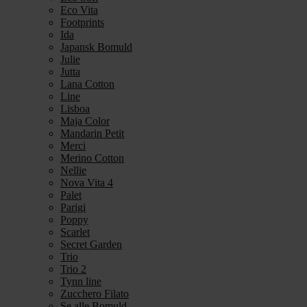
Eco Vita
Footprints
Ida
Japansk Bomuld
Julie
Jutta
Lana Cotton
Line
Lisboa
Maja Color
Mandarin Petit
Merci
Merino Cotton
Nellie
Nova Vita 4
Palet
Parigi
Poppy
Scarlet
Secret Garden
Trio
Trio 2
Tynn line
Zucchero Filato
Se alle Bomuld