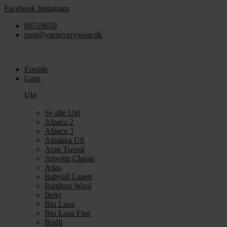
Videre
Facebook
Instagram
til
60519650
indhold
post@yarneverywear.dk
Forside
Garn
Uld
Se alle Uld
Alpaca 2
Alpaca 3
Alpakka Ull
Aran Tweed
Arwetta Classic
Atlas
Babyull Lanett
Bamboo Wool
Betty
Bio Lana
Bio Lana Fine
Bodil