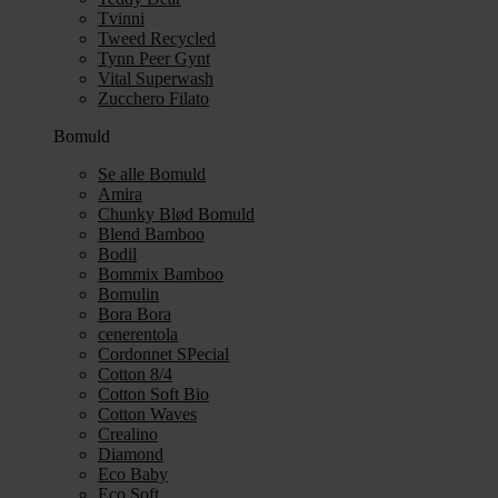
Tvinni
Tweed Recycled
Tynn Peer Gynt
Vital Superwash
Zucchero Filato
Bomuld
Se alle Bomuld
Amira
Chunky Blød Bomuld
Blend Bamboo
Bodil
Bommix Bamboo
Bomulin
Bora Bora
cenerentola
Cordonnet SPecial
Cotton 8/4
Cotton Soft Bio
Cotton Waves
Crealino
Diamond
Eco Baby
Eco Soft