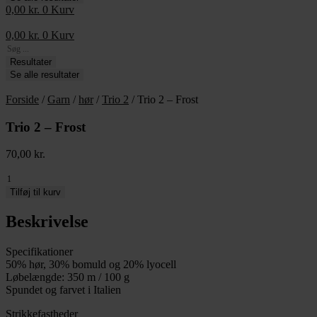
0,00
kr.
0
Kurv
0,00
kr.
0
Kurv
Search
...
Resultater
Se alle resultater
Forside
/
Garn
/
hør
/
Trio 2
/ Trio 2 – Frost
Trio 2 – Frost
70,00
kr.
Trio
2
Tilføj til kurv
-
Frost
Beskrivelse
antal
Specifikationer
50% hør, 30% bomuld og 20% lyocell
Løbelængde: 350 m / 100 g
Spundet og farvet i Italien
Strikkefastheder