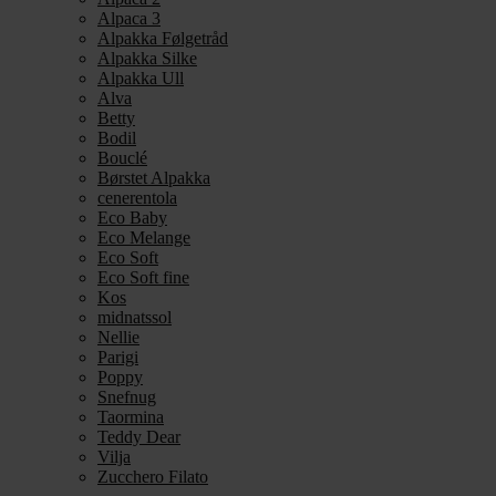
Alpaca 3
Alpakka Følgetråd
Alpakka Silke
Alpakka Ull
Alva
Betty
Bodil
Bouclé
Børstet Alpakka
cenerentola
Eco Baby
Eco Melange
Eco Soft
Eco Soft fine
Kos
midnatssol
Nellie
Parigi
Poppy
Snefnug
Taormina
Teddy Dear
Vilja
Zucchero Filato