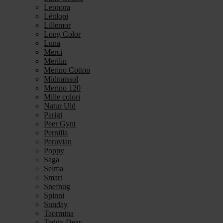
Leonora
Léttlopi
Lillemor
Long Color
Luna
Merci
Merilin
Merino Cotton
Midnatssol
Merino 120
Mille colori
Natur Uld
Parigi
Peer Gynt
Pernilla
Peruvian
Poppy
Saga
Selma
Smart
Snefnug
Spinni
Sunday
Taormina
Teddy Dear