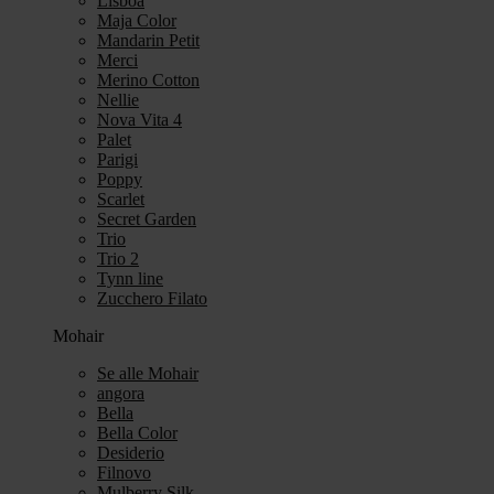
Lisboa
Maja Color
Mandarin Petit
Merci
Merino Cotton
Nellie
Nova Vita 4
Palet
Parigi
Poppy
Scarlet
Secret Garden
Trio
Trio 2
Tynn line
Zucchero Filato
Mohair
Se alle Mohair
angora
Bella
Bella Color
Desiderio
Filnovo
Mulberry Silk