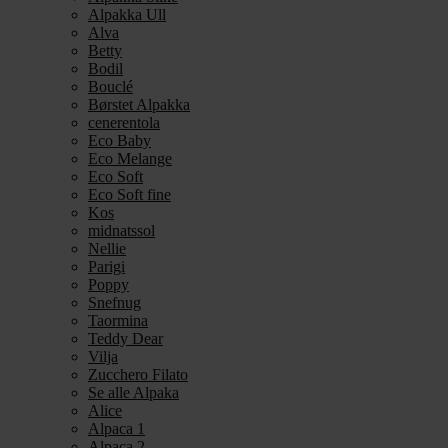
Alpakka Ull
Alva
Betty
Bodil
Bouclé
Børstet Alpakka
cenerentola
Eco Baby
Eco Melange
Eco Soft
Eco Soft fine
Kos
midnatssol
Nellie
Parigi
Poppy
Snefnug
Taormina
Teddy Dear
Vilja
Zucchero Filato
Se alle Alpaka
Alice
Alpaca 1
Alpaca 2