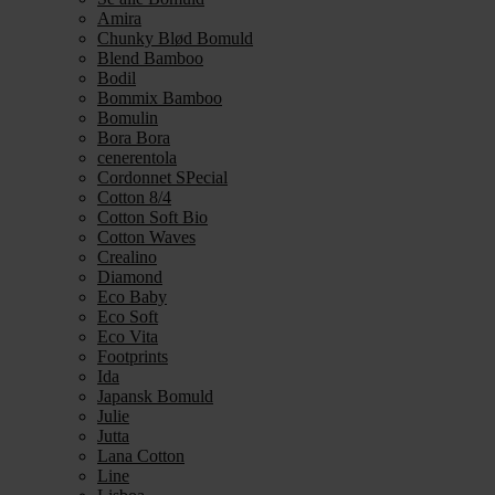
Amira
Chunky Blød Bomuld
Blend Bamboo
Bodil
Bommix Bamboo
Bomulin
Bora Bora
cenerentola
Cordonnet SPecial
Cotton 8/4
Cotton Soft Bio
Cotton Waves
Crealino
Diamond
Eco Baby
Eco Soft
Eco Vita
Footprints
Ida
Japansk Bomuld
Julie
Jutta
Lana Cotton
Line