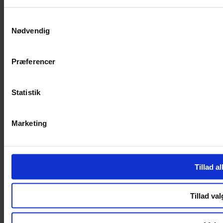
SERVICES
Samtykkevalg
Nødvendig
Handelsbetingelser
Privatlivspolitik
Cookiepolitik
Præferencer
Handelsbetingelser
Privatlivspolitik
Cookiepolitik
Statistik
OM OS
Marketing
Om Yarn Every Wear
Om Yarn Every Wear
ÅBNINGSTIDER
Tillad al
Mandag – Fredag 10:00 – 17:30
Lørdag 10:00 – 14:00
Tillad val
Copyright © 2022.
Design & hosting by Webhuset Ballum ApS