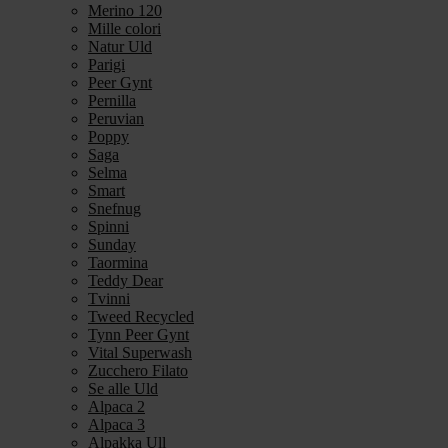
Merino 120
Mille colori
Natur Uld
Parigi
Peer Gynt
Pernilla
Peruvian
Poppy
Saga
Selma
Smart
Snefnug
Spinni
Sunday
Taormina
Teddy Dear
Tvinni
Tweed Recycled
Tynn Peer Gynt
Vital Superwash
Zucchero Filato
Se alle Uld
Alpaca 2
Alpaca 3
Alpakka Ull