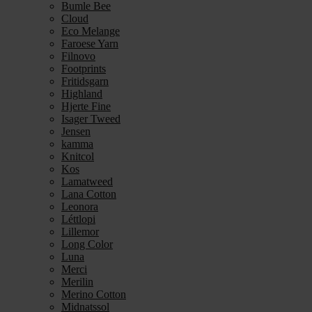
Bumle Bee
Cloud
Eco Melange
Faroese Yarn
Filnovo
Footprints
Fritidsgarn
Highland
Hjerte Fine
Isager Tweed
Jensen
kamma
Knitcol
Kos
Lamatweed
Lana Cotton
Leonora
Léttlopi
Lillemor
Long Color
Luna
Merci
Merilin
Merino Cotton
Midnatssol