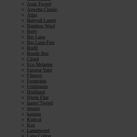
Aran Tweed
Arwetta Classic
Atlas
Babyull Lanett
Bamboo Wool
Betty
Bio Lana
Bio Lana Fine
Bodil
Bumle Bee
Cloud
Eco Melange
Faroese Yarn
Filnovo
Footprints
Fritidsgarn
Highland
Hjerte Fine
Isager Tweed
Jensen
kamma
Knitcol
Kos
Lamatweed
Lana Cotton