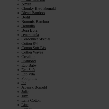
Amira
Chunky Blød Bomuld
Blend Bamboo
Bodil
Bommix Bamboo
Bomulin
Bora Bora
cenerentola
Cordonnet SPecial
Cotton 8/4
Cotton Soft Bio
Cotton Waves
Crealino
Diamond
Eco Baby
Eco Soft
Eco Vita
Footprints
Ida
Japansk Bomuld
Julie
Jutta
Lana Cotton
Line