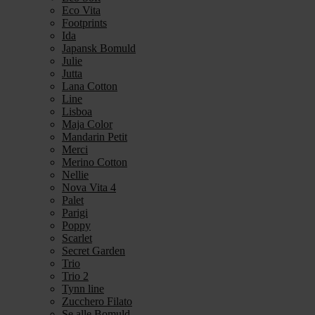
Eco Vita
Footprints
Ida
Japansk Bomuld
Julie
Jutta
Lana Cotton
Line
Lisboa
Maja Color
Mandarin Petit
Merci
Merino Cotton
Nellie
Nova Vita 4
Palet
Parigi
Poppy
Scarlet
Secret Garden
Trio
Trio 2
Tynn line
Zucchero Filato
Se alle Bomuld