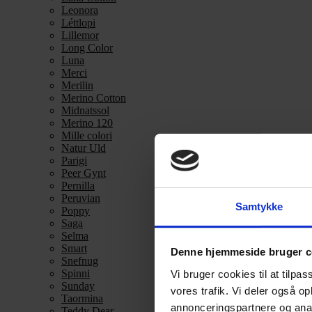
Leonora
Léttlopi
Lillemor
Long Color
Luna
Merci
Merilin
Merino Cotton
Midnatssol
Merino 120
Mille colori
Natur Uld
Parigi
Peer Gynt
Pernilla
Peruvian
Samtykke
Poppy
Saga
Selma
Smart
Denne hjemmeside bruger c
Snefnug
Spinni
Vi bruger cookies til at tilpas
Sunday
vores trafik. Vi deler også 
Taormina
annonceringspartnere og anal
Teddy Dear