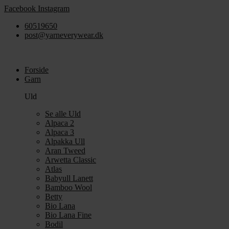
Videre
Facebook
Instagram
til
60519650
indhold
post@yarneverywear.dk
Forside
Garn
Uld
Se alle Uld
Alpaca 2
Alpaca 3
Alpakka Ull
Aran Tweed
Arwetta Classic
Atlas
Babyull Lanett
Bamboo Wool
Betty
Bio Lana
Bio Lana Fine
Bodil