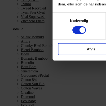
Tvinni
dem, eller som de har indsaml
Tweed Recycled
Tynn Peer Gynt
Samtykkevalg
Vital Superwash
Nødvendig
Zucchero Filato
Bomuld
Se alle Bomuld
Amira
Chunky Blød Bomuld
Afvis
Blend Bamboo
Bodil
Bommix Bamboo
Bomulin
Bora Bora
cenerentola
Cordonnet SPecial
Cotton 8/4
Cotton Soft Bio
Cotton Waves
Crealino
Diamond
Eco Baby
Eco Soft