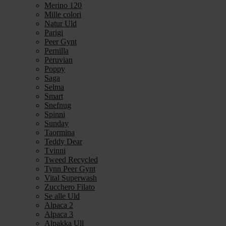
Merino 120
Mille colori
Natur Uld
Parigi
Peer Gynt
Pernilla
Peruvian
Poppy
Saga
Selma
Smart
Snefnug
Spinni
Sunday
Taormina
Teddy Dear
Tvinni
Tweed Recycled
Tynn Peer Gynt
Vital Superwash
Zucchero Filato
Se alle Uld
Alpaca 2
Alpaca 3
Alpakka Ull