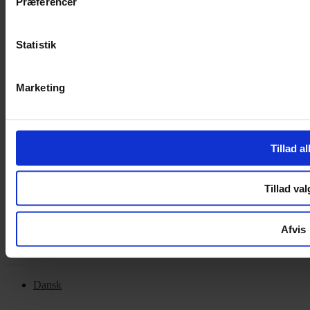
Præferencer
Handelsbetingelser
Privatlivspolitik
Cookiepolitik
Statistik
OM OS
Marketing
Om Yarn Every Wear
Om Yarn Every Wear
Tillad al
ÅBNINGSTIDER
Mandag – Fredag 10:00 – 17:30
Tillad val
Lørdag 10:00 – 14:00
Copyright © 2022.
Design & hosting by Webhuset Ballum ApS
Afvis
Dansk