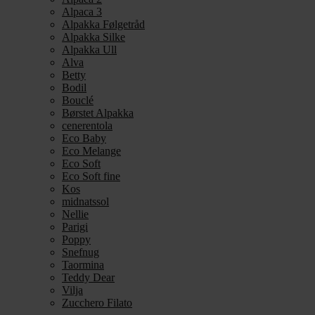
Alpaca 3
Alpakka Følgetråd
Alpakka Silke
Alpakka Ull
Alva
Betty
Bodil
Bouclé
Børstet Alpakka
cenerentola
Eco Baby
Eco Melange
Eco Soft
Eco Soft fine
Kos
midnatssol
Nellie
Parigi
Poppy
Snefnug
Taormina
Teddy Dear
Vilja
Zucchero Filato