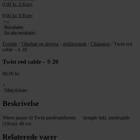
0,00
kr.
0
Kurv
0,00
kr.
0
Kurv
Search
...
Resultater
Se alle resultater
Forside
/
Tilbehør og diverse
/
strikkepinde
/
Chiaogoo
/ Twist red
cable – S 20
Twist red cable – S 20
88,00
kr.
Twist
red
Tilføj til kurv
cable
-
Beskrivelse
S
20
Wiren passer til Twist pindespidserne. længde inkl. pindespids
antal
(10cm): 40 cm
Relaterede varer