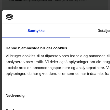
Yarn Every Wear
Samtykke
Detalje
Hvis du bøvler med noget eller ønsker ny inspiration, så skriv til
mig
,
eller kom forbi butikken på Vestergade 12 i Tønder. Så hjælper
Denne hjemmeside bruger cookies
jeg dig på vej.
Vi bruger cookies til at tilpasse vores indhold og annoncer, til 
Vestergade 12 6270, Tønder
analysere vores trafik. Vi deler også oplysninger om din br
60 51 96 50
post@yarneverywear.dk
sociale medier, annonceringspartnere og analysepartnere. V
CVR 43041649
oplysninger, du har givet dem, eller som de har indsamlet fra 
Facebook-f
Instagram
SERVICES
Samtykkevalg
Nødvendig
Handelsbetingelser
Privatlivspolitik
Cookiepolitik