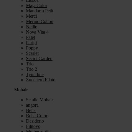
Lisboa
Maja Color
Mandarin Petit
Merci
Merino Cotton
Nellie
Nova Vita 4
Palet
Parigi
Poppy
Scarlet
Secret Garden
Trio
Trio 2
Tynn line
Zucchero Filato
Mohair
Se alle Mohair
angora
Bella
Bella Color
Desiderio
Filnovo
Mulberry Silk