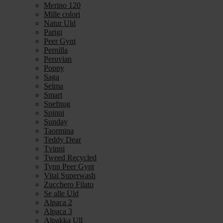
Merino 120
Mille colori
Natur Uld
Parigi
Peer Gynt
Pernilla
Peruvian
Poppy
Saga
Selma
Smart
Snefnug
Spinni
Sunday
Taormina
Teddy Dear
Tvinni
Tweed Recycled
Tynn Peer Gynt
Vital Superwash
Zucchero Filato
Se alle Uld
Alpaca 2
Alpaca 3
Alpakka Ull