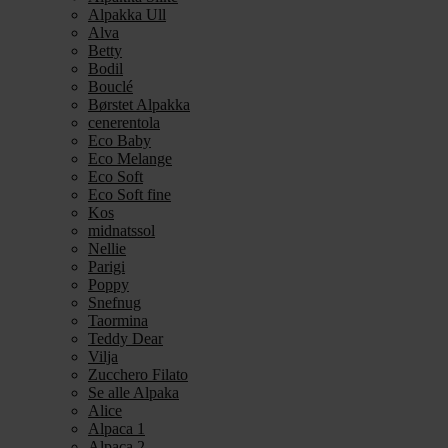
Alpakka Ull
Alva
Betty
Bodil
Bouclé
Børstet Alpakka
cenerentola
Eco Baby
Eco Melange
Eco Soft
Eco Soft fine
Kos
midnatssol
Nellie
Parigi
Poppy
Snefnug
Taormina
Teddy Dear
Vilja
Zucchero Filato
Se alle Alpaka
Alice
Alpaca 1
Alpaca 2