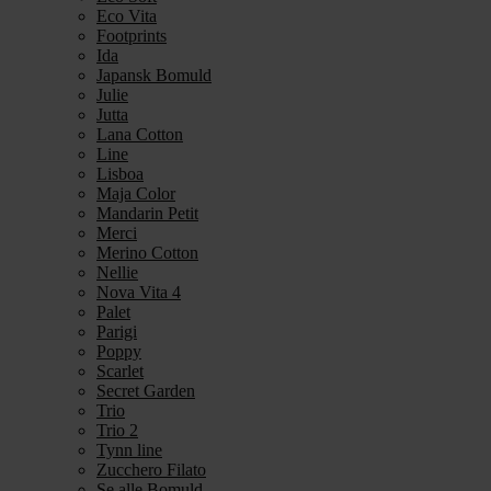
Eco Vita
Footprints
Ida
Japansk Bomuld
Julie
Jutta
Lana Cotton
Line
Lisboa
Maja Color
Mandarin Petit
Merci
Merino Cotton
Nellie
Nova Vita 4
Palet
Parigi
Poppy
Scarlet
Secret Garden
Trio
Trio 2
Tynn line
Zucchero Filato
Se alle Bomuld