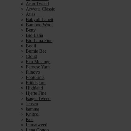
Aran Tweed
Arwetta Classic
Atlas
Babyull Lanett
Bamboo Wool
Betty
Bio Lana
Bio Lana Fine
Bodil
Bumle Bee
Cloud
Eco Melange
Faroese Yarn
Filnovo
Footprints
Fritidsgarn
Highland
Hjerte Fine
Isager Tweed
Jensen
kamma
Knitcol
Kos
Lamatweed
Lana Cotton