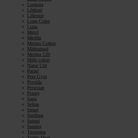
Leonora
Léttlopi
Lillemor
Long Color
Luna
Merci
Merilin
Merino Cotton
Midnatssol
Merino 120
Mille colori
Natur Uld
Parigi
Peer Gynt
Pernilla
Peruvian
Poppy
Saga
Selma
Smart
Snefnug
Spinni
Sunday
Taormina
Teddy Dear