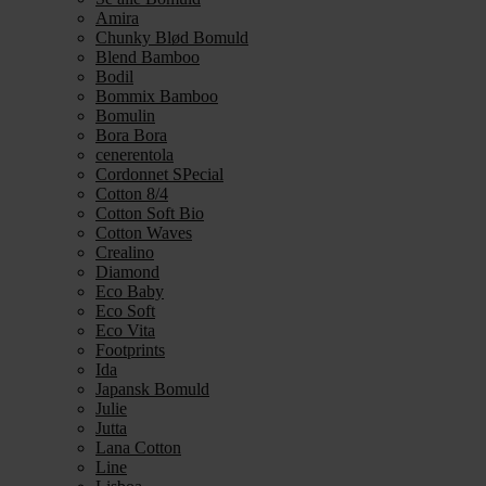
Amira
Chunky Blød Bomuld
Blend Bamboo
Bodil
Bommix Bamboo
Bomulin
Bora Bora
cenerentola
Cordonnet SPecial
Cotton 8/4
Cotton Soft Bio
Cotton Waves
Crealino
Diamond
Eco Baby
Eco Soft
Eco Vita
Footprints
Ida
Japansk Bomuld
Julie
Jutta
Lana Cotton
Line