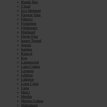
Bumle Bee
Cloud
Eco Melange
Faroese Yarn
Filnovo
Footprints
Fritidsgarn
Highland
Hjerte Fine
Isager Tweed
Jensen
kamma
Knitcol
Kos
Lamatweed
Lana Cotton
Leonora
Léttlopi
Lillemor
Long Color
Luna
Merci
Merilin
Merino Cotton
Midnatssol