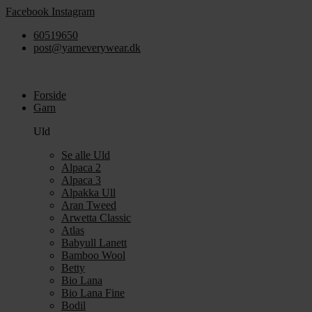
Videre
Facebook
Instagram
til
60519650
indhold
post@yarneverywear.dk
Forside
Garn
Uld
Se alle Uld
Alpaca 2
Alpaca 3
Alpakka Ull
Aran Tweed
Arwetta Classic
Atlas
Babyull Lanett
Bamboo Wool
Betty
Bio Lana
Bio Lana Fine
Bodil