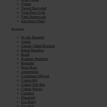
Tvinni
Tweed Recycled
Tynn Peer Gynt
Vital Superwash
Zucchero Filato
Bomuld
Se alle Bomuld
Amira
Chunky Blød Bomuld
Blend Bamboo
Bodil
Bommix Bamboo
Bomulin
Bora Bora
cenerentola
Cordonnet SPecial
Cotton 8/4
Cotton Soft Bio
Cotton Waves
Crealino
Diamond
Eco Baby
Eco Soft